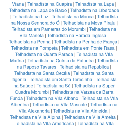
Viana
|
Telhadista na Guapira
|
Telhadista na Lapa
|
Telhadista na Lapa de Baixo
|
Telhadista na Liberdade
|
Telhadista na Luz
|
Telhadista na Mooca
|
Telhadista
na Nossa Senhora do Ó
|
Telhadista na Mova Piraju
|
Telhadista em Paineiras do Morumbi
|
Telhadista na
Vila Marieta
|
Telhadista na Parada Inglesa
|
Telhadista na Penha
|
Telhadista na Penha de França
|
Telhadista na Pompeia
|
Telhadista em Ponte Rasa
|
Telhadista na Quarta Parada
|
Telhadista na Vila
Marina
|
Telhadista na Quinta da Paineira
|
Telhadista
na Raposo Tavares
|
Telhadista na Republica
|
Telhadista na Santa Cecilia
|
Telhadista na Santa
Ifigênia
|
Telhadista em Santa Teresinha
|
Telhadista
na Saúde
|
Telhadista na Sé
|
Telhadista na Super
Quadra Morumbi
|
Telhadista na Varzea da Barra
Funda
|
Telhadista na Vila Albano
|
Telhadista na Vila
Albertina
|
Telhadista na Vila Mascote
|
Telhadista na
Vila Alexandria
|
Telhadista na Vila Almeida
|
Telhadista na Vila Alpina
|
Telhadista na Vila Amélia
|
Telhadista na Vila Americana
|
Telhadista na Vila