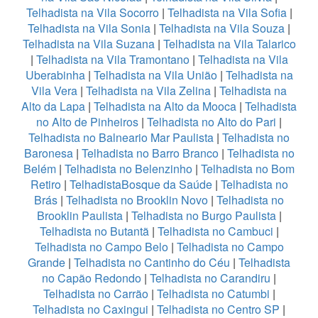
Telhadista na Vila Socorro
|
Telhadista na Vila Sofia
|
Telhadista na Vila Sonia
|
Telhadista na Vila Souza
|
Telhadista na Vila Suzana
|
Telhadista na Vila Talarico
|
Telhadista na Vila Tramontano
|
Telhadista na Vila
Uberabinha
|
Telhadista na Vila União
|
Telhadista na
Vila Vera
|
Telhadista na Vila Zelina
|
Telhadista na
Alto da Lapa
|
Telhadista na Alto da Mooca
|
Telhadista
no Alto de Pinheiros
|
Telhadista no Alto do Pari
|
Telhadista no Balneario Mar Paulista
|
Telhadista no
Baronesa
|
Telhadista no Barro Branco
|
Telhadista no
Belém
|
Telhadista no Belenzinho
|
Telhadista no Bom
Retiro
|
TelhadistaBosque da Saúde
|
Telhadista no
Brás
|
Telhadista no Brooklin Novo
|
Telhadista no
Brooklin Paulista
|
Telhadista no Burgo Paulista
|
Telhadista no Butantã
|
Telhadista no Cambuci
|
Telhadista no Campo Belo
|
Telhadista no Campo
Grande
|
Telhadista no Cantinho do Céu
|
Telhadista
no Capão Redondo
|
Telhadista no Carandiru
|
Telhadista no Carrão
|
Telhadista no Catumbi
|
Telhadista no Caxingui
|
Telhadista no Centro SP
|