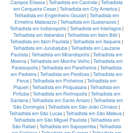
Campos Eliseos
|
Telhadista em Caninde
|
Telhadista
em Cerqueira Cesar
|
Telhadista em City America
|
Telhadista em Engenheiro Goulart
|
Telhadista em
Ermelino Matarazzo
|
Telhadista em Guaianazes
|
Telhadista em Indianopolis
|
Telhadista em Interlagos
|
Telhadista em Itaberaba
|
Telhadista em Itaim Bibi
|
Telhadista em Itaim Paulista
|
Telhadista em Itaquera
|
Telhadista em Jurubatuba
|
Telhadista em Lauzane
Paulista
|
Telhadista em Mirandopolis
|
Telhadista em
Moema
|
Telhadista em Moinho Velho
|
Telhadista em
Paraisopolis
|
Telhadista em Parelheiros
|
Telhadista
em Pedreira
|
Telhadista em Perdizes
|
Telhadista em
Perus
|
Telhadista em Pinheiros
|
Telhadista em
Piqueri
|
Telhadista em Pirajussara
|
Telhadista em
Pirituba
|
Telhadista em Rolinopolis
|
Telhadista em
Santana
|
Telhadista em Santo Amaro
|
Telhadista em
São Domingos
|
Telhadista em São João Climaco
|
Telhadista em São Lucas
|
Telhadista em São Mateus
|
Telhadista em São Miguel Paulista
|
Telhadista em
São Rafael
|
Telhadista em Sapopemba
|
Telhadista
em Siciliano
|
Telhadista em Sumare
|
Telhadista em