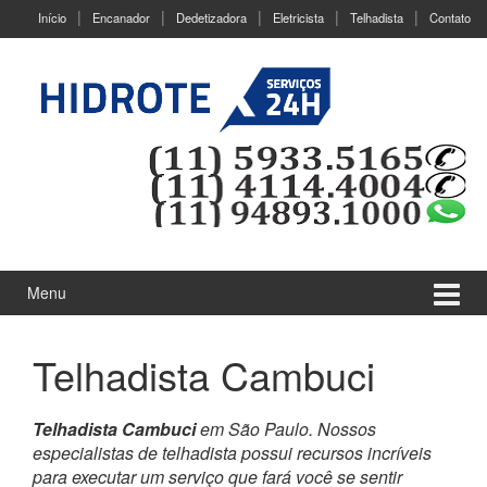
Ir
Pular
Início
Encanador
Dedetizadora
Eletricista
Telhadista
Contato
para
para
o
menu
Conteúdo
principal
Menu
Telhadista Cambuci
Telhadista Cambuci
em São Paulo. Nossos
especialistas de telhadista possui recursos incríveis
para executar um serviço que fará você se sentir