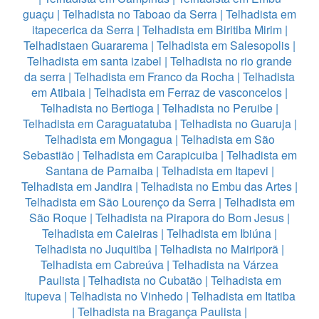
guaçu
|
Telhadista no Taboao da Serra
|
Telhadista em
itapecerica da Serra
|
Telhadista em Biritiba Mirim
|
Telhadistaen Guararema
|
Telhadista em Salesopolis
|
Telhadista em santa izabel
|
Telhadista no rio grande
da serra
|
Telhadista em Franco da Rocha
|
Telhadista
em Atibaia
|
Telhadista em Ferraz de vasconcelos
|
Telhadista no Bertioga
|
Telhadista no Peruibe
|
Telhadista em Caraguatatuba
|
Telhadista no Guaruja
|
Telhadista em Mongagua
|
Telhadista em São
Sebastião
|
Telhadista em Carapicuiba
|
Telhadista em
Santana de Parnaiba
|
Telhadista em Itapevi
|
Telhadista em Jandira
|
Telhadista no Embu das Artes
|
Telhadista em São Lourenço da Serra
|
Telhadista em
São Roque
|
Telhadista na Pirapora do Bom Jesus
|
Telhadista em Caieiras
|
Telhadista em Ibiúna
|
Telhadista no Juquitiba
|
Telhadista no Mairiporã
|
Telhadista em Cabreúva
|
Telhadista na Várzea
Paulista
|
Telhadista no Cubatão
|
Telhadista em
Itupeva
|
Telhadista no Vinhedo
|
Telhadista em Itatiba
|
Telhadista na Bragança Paulista
|