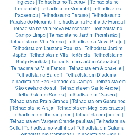
Ingleses
|
Telhadista no Tucuruvi
|
Telhadista no
Tremembé
|
Telhadista no Morumbi
|
Telhadista no
Pacaembu
|
Telhadista no Paraiso
|
Telhadista no
Paraiso do Morumbi
|
Telhadista na Penha de Franca
|
Telhadista na Vila Nova Manchester
|
Telhadista no
Campo Limpo
|
Telhadista no Jardim Promissão
|
Telhadista na Vila Norma
|
Telhadista na Nova Piraju
|
Telhadista em Lauzane Paulista
|
Telhadista Jardim
Japão
|
Telhadista na Vila Hortência
|
Telhadista no
Burgo Paulista
|
Telhadista no Jardim Arpoador
|
Telhadista na Vila Fanton
|
Telhadista em Alphaville
|
Telhadista no Barueri
|
Telhadista em Diadema
|
Telhadista em São Bernado do Campo
|
Telhadista em
São caetano do sul
|
Telhadista em Santo Andre
|
Telhadista em Santos
|
Telhadista em Osasco
|
Telhadista na Praia Grande
|
Telhadista em Guarulhos
|
Telhadista no Aruja
|
Telhadista em Mogi das cruzes
|
Telhadista em ribeirao pires
|
Telhadista em jundiai
|
Telhadista em Vargem Grande paulista
|
Telhadista na
Cotia
|
Telhadista no Valinhos
|
Telhadista em Cajamar
|
Telhadista em Campinas
|
Telhadista em Embu