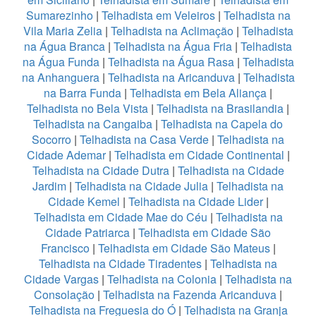
Sumarezinho
|
Telhadista em Veleiros
|
Telhadista na
Vila Maria Zelia
|
Telhadista na Aclimação
|
Telhadista
na Água Branca
|
Telhadista na Água Fria
|
Telhadista
na Água Funda
|
Telhadista na Água Rasa
|
Telhadista
na Anhanguera
|
Telhadista na Aricanduva
|
Telhadista
na Barra Funda
|
Telhadista em Bela Aliança
|
Telhadista no Bela Vista
|
Telhadista na Brasilandia
|
Telhadista na Cangaiba
|
Telhadista na Capela do
Socorro
|
Telhadista na Casa Verde
|
Telhadista na
Cidade Ademar
|
Telhadista em Cidade Continental
|
Telhadista na Cidade Dutra
|
Telhadista na Cidade
Jardim
|
Telhadista na Cidade Julia
|
Telhadista na
Cidade Kemel
|
Telhadista na Cidade Lider
|
Telhadista em Cidade Mae do Céu
|
Telhadista na
Cidade Patriarca
|
Telhadista em Cidade São
Francisco
|
Telhadista em Cidade São Mateus
|
Telhadista na Cidade Tiradentes
|
Telhadista na
Cidade Vargas
|
Telhadista na Colonia
|
Telhadista na
Consolação
|
Telhadista na Fazenda Aricanduva
|
Telhadista na Freguesia do Ó
|
Telhadista na Granja