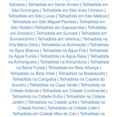
Santana
|
Telhadista em Santo Amaro
|
Telhadista em
São Domingos
|
Telhadista em São João Climaco
|
Telhadista em São Lucas
|
Telhadista em São Mateus
|
Telhadista em São Miguel Paulista
|
Telhadista em
São Rafael
|
Telhadista em Sapopemba
|
Telhadista
em Siciliano
|
Telhadista em Sumare
|
Telhadista em
Sumarezinho
|
Telhadista em Veleiros
|
Telhadista na
Vila Maria Zelia
|
Telhadista na Aclimação
|
Telhadista
na Água Branca
|
Telhadista na Água Fria
|
Telhadista
na Água Funda
|
Telhadista na Água Rasa
|
Telhadista
na Anhanguera
|
Telhadista na Aricanduva
|
Telhadista
na Barra Funda
|
Telhadista em Bela Aliança
|
Telhadista no Bela Vista
|
Telhadista na Brasilandia
|
Telhadista na Cangaiba
|
Telhadista na Capela do
Socorro
|
Telhadista na Casa Verde
|
Telhadista na
Cidade Ademar
|
Telhadista em Cidade Continental
|
Telhadista na Cidade Dutra
|
Telhadista na Cidade
Jardim
|
Telhadista na Cidade Julia
|
Telhadista na
Cidade Kemel
|
Telhadista na Cidade Lider
|
Telhadista em Cidade Mae do Céu
|
Telhadista na