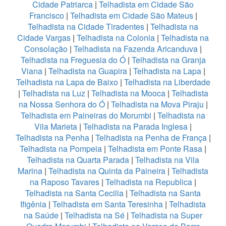
Cidade Patriarca
|
Telhadista em Cidade São
Francisco
|
Telhadista em Cidade São Mateus
|
Telhadista na Cidade Tiradentes
|
Telhadista na
Cidade Vargas
|
Telhadista na Colonia
|
Telhadista na
Consolação
|
Telhadista na Fazenda Aricanduva
|
Telhadista na Freguesia do Ó
|
Telhadista na Granja
Viana
|
Telhadista na Guapira
|
Telhadista na Lapa
|
Telhadista na Lapa de Baixo
|
Telhadista na Liberdade
|
Telhadista na Luz
|
Telhadista na Mooca
|
Telhadista
na Nossa Senhora do Ó
|
Telhadista na Mova Piraju
|
Telhadista em Paineiras do Morumbi
|
Telhadista na
Vila Marieta
|
Telhadista na Parada Inglesa
|
Telhadista na Penha
|
Telhadista na Penha de França
|
Telhadista na Pompeia
|
Telhadista em Ponte Rasa
|
Telhadista na Quarta Parada
|
Telhadista na Vila
Marina
|
Telhadista na Quinta da Paineira
|
Telhadista
na Raposo Tavares
|
Telhadista na Republica
|
Telhadista na Santa Cecilia
|
Telhadista na Santa
Ifigênia
|
Telhadista em Santa Teresinha
|
Telhadista
na Saúde
|
Telhadista na Sé
|
Telhadista na Super