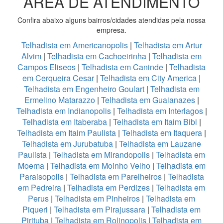
ÁREA DE ATENDIMENTO
Confira abaixo alguns bairros/cidades atendidas pela nossa
empresa.
Telhadista em Americanopolis
|
Telhadista em Artur
Alvim
|
Telhadista em Cachoeirinha
|
Telhadista em
Campos Eliseos
|
Telhadista em Caninde
|
Telhadista
em Cerqueira Cesar
|
Telhadista em City America
|
Telhadista em Engenheiro Goulart
|
Telhadista em
Ermelino Matarazzo
|
Telhadista em Guaianazes
|
Telhadista em Indianopolis
|
Telhadista em Interlagos
|
Telhadista em Itaberaba
|
Telhadista em Itaim Bibi
|
Telhadista em Itaim Paulista
|
Telhadista em Itaquera
|
Telhadista em Jurubatuba
|
Telhadista em Lauzane
Paulista
|
Telhadista em Mirandopolis
|
Telhadista em
Moema
|
Telhadista em Moinho Velho
|
Telhadista em
Paraisopolis
|
Telhadista em Parelheiros
|
Telhadista
em Pedreira
|
Telhadista em Perdizes
|
Telhadista em
Perus
|
Telhadista em Pinheiros
|
Telhadista em
Piqueri
|
Telhadista em Pirajussara
|
Telhadista em
Pirituba
|
Telhadista em Rolinopolis
|
Telhadista em