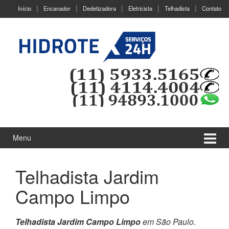
Ir
Pular
Início
Encanador
Dedetizadora
Eletricista
Telhadista
Contato
para
para
o
menu
Conteúdo
principal
Menu
Telhadista Jardim
Campo Limpo
Telhadista Jardim Campo Limpo
em São Paulo.