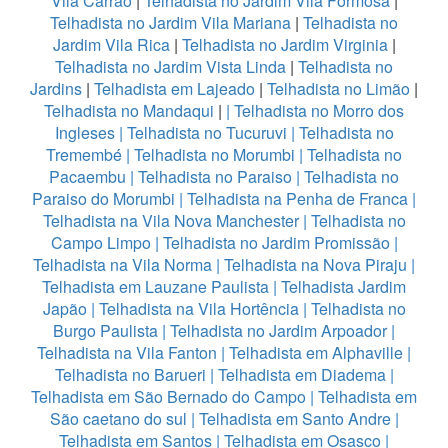
Vila Carrão
|
Telhadista no Jardim Vila Formosa
|
Telhadista no Jardim Vila Mariana
|
Telhadista no
Jardim Vila Rica
|
Telhadista no Jardim Virginia
|
Telhadista no Jardim Vista Linda
|
Telhadista no
Jardins
|
Telhadista em Lajeado
|
Telhadista no Limão
|
Telhadista no Mandaqui
|
|
Telhadista no Morro dos
Ingleses
|
Telhadista no Tucuruvi
|
Telhadista no
Tremembé
|
Telhadista no Morumbi
|
Telhadista no
Pacaembu
|
Telhadista no Paraiso
|
Telhadista no
Paraiso do Morumbi
|
Telhadista na Penha de Franca
|
Telhadista na Vila Nova Manchester
|
Telhadista no
Campo Limpo
|
Telhadista no Jardim Promissão
|
Telhadista na Vila Norma
|
Telhadista na Nova Piraju
|
Telhadista em Lauzane Paulista
|
Telhadista Jardim
Japão
|
Telhadista na Vila Hortência
|
Telhadista no
Burgo Paulista
|
Telhadista no Jardim Arpoador
|
Telhadista na Vila Fanton
|
Telhadista em Alphaville
|
Telhadista no Barueri
|
Telhadista em Diadema
|
Telhadista em São Bernado do Campo
|
Telhadista em
São caetano do sul
|
Telhadista em Santo Andre
|
Telhadista em Santos
|
Telhadista em Osasco
|