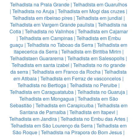
Telhadista na Praia Grande
|
Telhadista em Guarulhos
|
Telhadista no Aruja
|
Telhadista em Mogi das cruzes
|
Telhadista em ribeirao pires
|
Telhadista em jundiai
|
Telhadista em Vargem Grande paulista
|
Telhadista na
Cotia
|
Telhadista no Valinhos
|
Telhadista em Cajamar
|
Telhadista em Campinas
|
Telhadista em Embu
guaçu
|
Telhadista no Taboao da Serra
|
Telhadista em
itapecerica da Serra
|
Telhadista em Biritiba Mirim
|
Telhadistaen Guararema
|
Telhadista em Salesopolis
|
Telhadista em santa izabel
|
Telhadista no rio grande
da serra
|
Telhadista em Franco da Rocha
|
Telhadista
em Atibaia
|
Telhadista em Ferraz de vasconcelos
|
Telhadista no Bertioga
|
Telhadista no Peruibe
|
Telhadista em Caraguatatuba
|
Telhadista no Guaruja
|
Telhadista em Mongagua
|
Telhadista em São
Sebastião
|
Telhadista em Carapicuiba
|
Telhadista em
Santana de Parnaiba
|
Telhadista em Itapevi
|
Telhadista em Jandira
|
Telhadista no Embu das Artes
|
Telhadista em São Lourenço da Serra
|
Telhadista em
São Roque
|
Telhadista na Pirapora do Bom Jesus
|