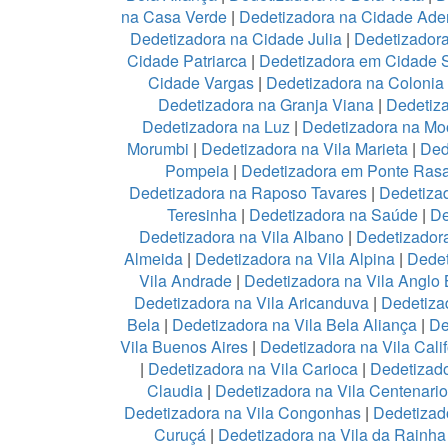
na Casa Verde
|
Dedetizadora na Cidade Ad
Dedetizadora na Cidade Julia
|
Dedetizador
Cidade Patriarca
|
Dedetizadora em Cidade 
Cidade Vargas
|
Dedetizadora na Colonia
Dedetizadora na Granja Viana
|
Dedetiz
Dedetizadora na Luz
|
Dedetizadora na Mo
Morumbi
|
Dedetizadora na Vila Marieta
|
Ded
Pompeia
|
Dedetizadora em Ponte Ras
Dedetizadora na Raposo Tavares
|
Dedetiza
Teresinha
|
Dedetizadora na Saúde
|
De
Dedetizadora na Vila Albano
|
Dedetizadora
Almeida
|
Dedetizadora na Vila Alpina
|
Dedet
Vila Andrade
|
Dedetizadora na Vila Anglo B
Dedetizadora na Vila Aricanduva
|
Dedetiza
Bela
|
Dedetizadora na Vila Bela Aliança
|
De
Vila Buenos Aires
|
Dedetizadora na Vila Calif
|
Dedetizadora na Vila Carioca
|
Dedetizado
Claudia
|
Dedetizadora na Vila Centenario
Dedetizadora na Vila Congonhas
|
Dedetizad
Curuçá
|
Dedetizadora na Vila da Rainh