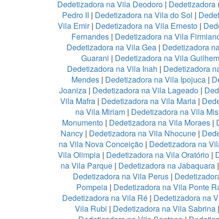
Dedetizadora na Vila Deodoro
|
Dedetizadora 
Pedro II
|
Dedetizadora na Vila do Sol
|
Dedet
Vila Emir
|
Dedetizadora na Vila Ernesto
|
Dede
Fernandes
|
Dedetizadora na Vila Firmian
Dedetizadora na Vila Gea
|
Dedetizadora na
Guarani
|
Dedetizadora na Vila Guilher
Dedetizadora na Vila Inah
|
Dedetizadora na
Mendes
|
Dedetizadora na Vila Ipojuca
|
De
Joaniza
|
Dedetizadora na Vila Lageado
|
Dede
Vila Mafra
|
Dedetizadora na Vila Maria
|
Dede
na Vila Miriam
|
Dedetizadora na Vila Mis
Monumento
|
Dedetizadora na Vila Moraes
|
Nancy
|
Dedetizadora na Vila Nhocune
|
Dede
na Vila Nova Conceição
|
Dedetizadora na Vi
Vila Olimpia
|
Dedetizadora na Vila Oratório
|
D
na Vila Parque
|
Dedetizadora na Jabaquara
Dedetizadora na Vila Perus
|
Dedetizadora
Pompeia
|
Dedetizadora na Vila Ponte R
Dedetizadora na Vila Ré
|
Dedetizadora na V
Vila Rubi
|
Dedetizadora na Vila Sabrina