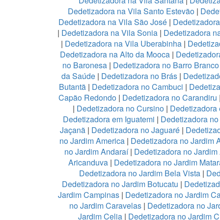
Dedetizadora na Vila Santana
|
Dedetiza
Dedetizadora na Vila Santo Estevão
|
Dedet
Dedetizadora na Vila São José
|
Dedetizadora
|
Dedetizadora na Vila Sonia
|
Dedetizadora n
|
Dedetizadora na Vila Uberabinha
|
Dedetiza
Dedetizadora na Alto da Mooca
|
Dedetizadora
no Baronesa
|
Dedetizadora no Barro Branco
da Saúde
|
Dedetizadora no Brás
|
Dedetizad
Butantã
|
Dedetizadora no Cambuci
|
Dedetiz
Capão Redondo
|
Dedetizadora no Carandiru
|
Dedetizadora no Cursino
|
Dedetizadora
Dedetizadora em Iguatemi
|
Dedetizadora no 
Jaçanã
|
Dedetizadora no Jaguaré
|
Dedetizad
no Jardim America
|
Dedetizadora no Jardim 
no Jardim Andaraí
|
Dedetizadora no Jardim
Aricanduva
|
Dedetizadora no Jardim Mata
Dedetizadora no Jardim Bela Vista
|
Ded
Dedetizadora no Jardim Botucatu
|
Dedetizad
Jardim Campinas
|
Dedetizadora no Jardim 
no Jardim Caravelas
|
Dedetizadora no Ja
Jardim Celia
|
Dedetizadora no Jardim C