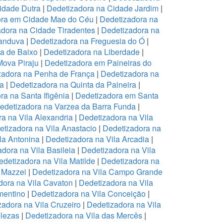
idade Dutra
|
Dedetizadora na Cidade Jardim
|
ora em Cidade Mae do Céu
|
Dedetizadora na
dora na Cidade Tiradentes
|
Dedetizadora na
canduva
|
Dedetizadora na Freguesia do Ó
|
pa de Baixo
|
Dedetizadora na Liberdade
|
Mova Piraju
|
Dedetizadora em Paineiras do
zadora na Penha de França
|
Dedetizadora na
na
|
Dedetizadora na Quinta da Paineira
|
ra na Santa Ifigênia
|
Dedetizadora em Santa
edetizadora na Varzea da Barra Funda
|
a na Vila Alexandria
|
Dedetizadora na Vila
tizadora na Vila Anastacio
|
Dedetizadora na
la Antonina
|
Dedetizadora na Vila Arcadia
|
dora na Vila Basileia
|
Dedetizadora na Vila
edetizadora na Vila Matilde
|
Dedetizadora na
 Mazzei
|
Dedetizadora na Vila Campo Grande
dora na Vila Cavaton
|
Dedetizadora na Vila
mentino
|
Dedetizadora na Vila Conceição
|
zadora na Vila Cruzeiro
|
Dedetizadora na Vila
elezas
|
Dedetizadora na Vila das Mercês
|