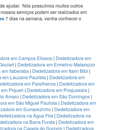
de ajudar.
Nós possuímos muitos outros
is nossos serviços podem ser realizados em
as
7 dias na semana, venha conhecer o
adora em Campos Eliseos
|
Dedetizadora em
Goulart
|
Dedetizadora em Ermelino Matarazzo
 em Itaberaba
|
Dedetizadora em Itaim Bibi
|
a em Lauzane Paulista
|
Dedetizadora em
detizadora em Parelheiros
|
Dedetizadora em
 em Piqueri
|
Dedetizadora em Pirajussara
|
to Amaro
|
Dedetizadora em São Domingos
|
ora em São Miguel Paulista
|
Dedetizadora em
izadora em Sumarezinho
|
Dedetizadora em
edetizadora na Água Fria
|
Dedetizadora na
detizadora na Barra Funda
|
Dedetizadora em
izadora na Capela do Socorro
|
Dedetizadora