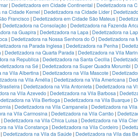
emar
|
Dedetizadora em Cidade Continental
|
Dedetizadora na C
a na Cidade Kemel
|
Dedetizadora na Cidade Lider
|
Dedetizad
São Francisco
|
Dedetizadora em Cidade São Mateus
|
Dedetiza
|
Dedetizadora na Consolação
|
Dedetizadora na Fazenda Ari
adora na Guapira
|
Dedetizadora na Lapa
|
Dedetizadora na La
oca
|
Dedetizadora na Nossa Senhora do Ó
|
Dedetizadora na 
etizadora na Parada Inglesa
|
Dedetizadora na Penha
|
Dedeti
a
|
Dedetizadora na Quarta Parada
|
Dedetizadora na Vila Mari
dora na Republica
|
Dedetizadora na Santa Cecilia
|
Dedetizado
detizadora na Sé
|
Dedetizadora na Super Quadra Morumbi
|
D
 na Vila Albertina
|
Dedetizadora na Vila Mascote
|
Dedetizador
izadora na Vila Amélia
|
Dedetizadora na Vila Americana
|
Dede
rasileira
|
Dedetizadora na Vila Antonieta
|
Dedetizadora na Vi
dora na Vila Azevedo
|
Dedetizadora na Vila Barbosa
|
Dedetiza
detizadora na Vila Bertioga
|
Dedetizadora na Vila Buarque
|
D
ornia
|
Dedetizadora na Vila Campanela
|
Dedetizadora na Vila
ra na Vila Carmosina
|
Dedetizadora na Vila Carrão
|
Dedetiza
|
Dedetizadora na Vila Chica Luisa
|
Dedetizadora na Vila Cle
ora na Vila Constança
|
Dedetizadora na Vila Cordeiro
|
Dedeti
a
|
Dedetizadora na Vila da Saúde
|
Dedetizadora na Vila das B