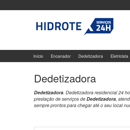
Ir
Pular
para
para
o
menu
Conteúdo
principal
Início
Encanador
Dedetizadora
Eletricista
Dedetizadora
Dedetizadora
. Dedetizadora residencial 24 h
prestação de serviços de
Dedetizadora
, aten
sempre prontos para chegar até o seu local n