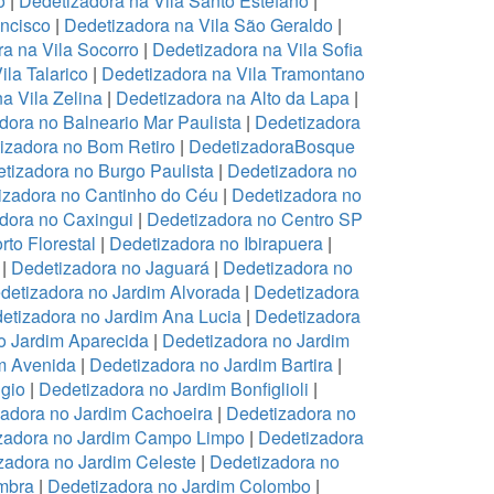
o
|
Dedetizadora na Vila Santo Estefano
|
ancisco
|
Dedetizadora na Vila São Geraldo
|
a na Vila Socorro
|
Dedetizadora na Vila Sofia
ila Talarico
|
Dedetizadora na Vila Tramontano
a Vila Zelina
|
Dedetizadora na Alto da Lapa
|
dora no Balneario Mar Paulista
|
Dedetizadora
izadora no Bom Retiro
|
DedetizadoraBosque
tizadora no Burgo Paulista
|
Dedetizadora no
izadora no Cantinho do Céu
|
Dedetizadora no
dora no Caxingui
|
Dedetizadora no Centro SP
to Florestal
|
Dedetizadora no Ibirapuera
|
|
Dedetizadora no Jaguará
|
Dedetizadora no
detizadora no Jardim Alvorada
|
Dedetizadora
etizadora no Jardim Ana Lucia
|
Dedetizadora
o Jardim Aparecida
|
Dedetizadora no Jardim
m Avenida
|
Dedetizadora no Jardim Bartira
|
gio
|
Dedetizadora no Jardim Bonfiglioli
|
adora no Jardim Cachoeira
|
Dedetizadora no
zadora no Jardim Campo Limpo
|
Dedetizadora
zadora no Jardim Celeste
|
Dedetizadora no
mbra
|
Dedetizadora no Jardim Colombo
|