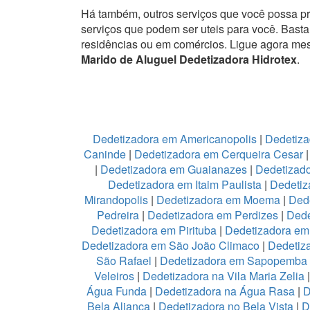
Há também, outros serviços que você possa p
serviços que podem ser uteis para você. Basta
residências ou em comércios.
Ligue agora mes
Marido de Aluguel Dedetizadora Hidrotex
.
Dedetizadora em Americanopolis
|
Dedetiza
Caninde
|
Dedetizadora em Cerqueira Cesar
|
Dedetizadora em Guaianazes
|
Dedetizado
Dedetizadora em Itaim Paulista
|
Dedetiz
Mirandopolis
|
Dedetizadora em Moema
|
Ded
Pedreira
|
Dedetizadora em Perdizes
|
Dede
Dedetizadora em Pirituba
|
Dedetizadora em 
Dedetizadora em São João Climaco
|
Dedetiz
São Rafael
|
Dedetizadora em Sapopemba
Veleiros
|
Dedetizadora na Vila Maria Zelia
Água Funda
|
Dedetizadora na Água Rasa
|
D
Bela Aliança
|
Dedetizadora no Bela Vista
|
D