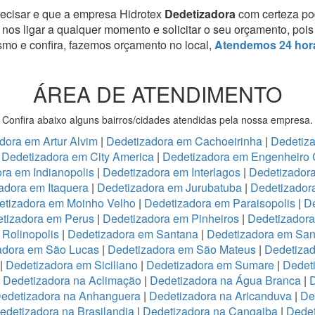
recisar e que a empresa Hidrotex
Dedetizadora
com certeza po
 nos ligar a qualquer momento e solicitar o seu orçamento, po
mo e confira, fazemos orçamento no local,
Atendemos 24 hor
ÁREA DE ATENDIMENTO
Confira abaixo alguns bairros/cidades atendidas pela nossa empresa.
dora em Artur Alvim
|
Dedetizadora em Cachoeirinha
|
Dedetiz
|
Dedetizadora em City America
|
Dedetizadora em Engenheiro 
ra em Indianopolis
|
Dedetizadora em Interlagos
|
Dedetizadora
adora em Itaquera
|
Dedetizadora em Jurubatuba
|
Dedetizador
etizadora em Moinho Velho
|
Dedetizadora em Paraisopolis
|
De
tizadora em Perus
|
Dedetizadora em Pinheiros
|
Dedetizadora
Rolinopolis
|
Dedetizadora em Santana
|
Dedetizadora em San
adora em São Lucas
|
Dedetizadora em São Mateus
|
Dedetizad
|
Dedetizadora em Siciliano
|
Dedetizadora em Sumare
|
Dedet
|
Dedetizadora na Aclimação
|
Dedetizadora na Água Branca
|
D
edetizadora na Anhanguera
|
Dedetizadora na Aricanduva
|
De
edetizadora na Brasilandia
|
Dedetizadora na Cangaiba
|
Dedet