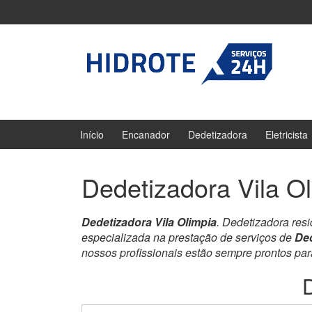
Ir
Pular
para
para
o
menu
Conteúdo
principal
Início
Encanador
Dedetizadora
Eletricista
Dedetizadora Vila O
Dedetizadora Vila Olimpia
. Dedetizadora res
especializada na prestação de serviços de
Ded
nossos profissionais estão sempre prontos pa
D