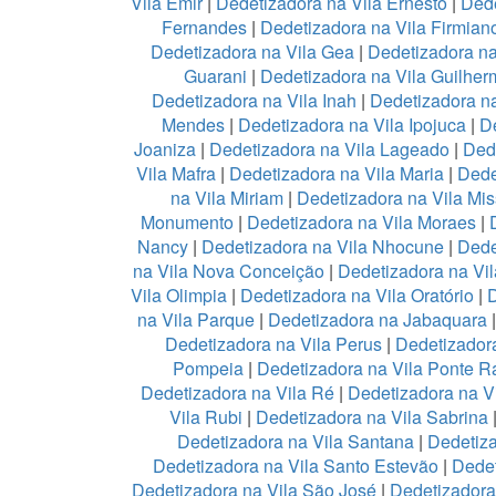
Vila Emir
|
Dedetizadora na Vila Ernesto
|
Dede
Fernandes
|
Dedetizadora na Vila Firmian
Dedetizadora na Vila Gea
|
Dedetizadora na
Guarani
|
Dedetizadora na Vila Guilher
Dedetizadora na Vila Inah
|
Dedetizadora na
Mendes
|
Dedetizadora na Vila Ipojuca
|
De
Joaniza
|
Dedetizadora na Vila Lageado
|
Dede
Vila Mafra
|
Dedetizadora na Vila Maria
|
Dede
na Vila Miriam
|
Dedetizadora na Vila Mis
Monumento
|
Dedetizadora na Vila Moraes
|
Nancy
|
Dedetizadora na Vila Nhocune
|
Dede
na Vila Nova Conceição
|
Dedetizadora na Vi
Vila Olimpia
|
Dedetizadora na Vila Oratório
|
D
na Vila Parque
|
Dedetizadora na Jabaquara
Dedetizadora na Vila Perus
|
Dedetizadora
Pompeia
|
Dedetizadora na Vila Ponte R
Dedetizadora na Vila Ré
|
Dedetizadora na V
Vila Rubi
|
Dedetizadora na Vila Sabrina
Dedetizadora na Vila Santana
|
Dedetiza
Dedetizadora na Vila Santo Estevão
|
Dedet
Dedetizadora na Vila São José
|
Dedetizadora