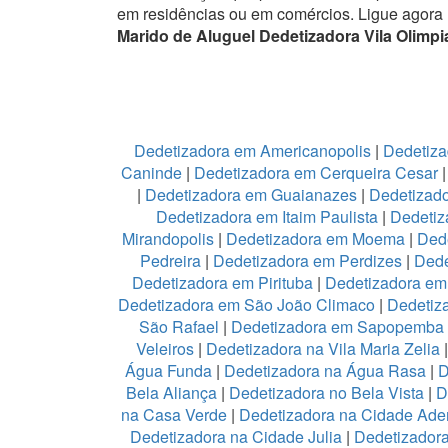
em residências ou em comércios.
Ligue agora
Marido de Aluguel Dedetizadora Vila Olimpi
Dedetizadora em Americanopolis
|
Dedetiza
Caninde
|
Dedetizadora em Cerqueira Cesar
|
Dedetizadora em Guaianazes
|
Dedetizado
Dedetizadora em Itaim Paulista
|
Dedetiz
Mirandopolis
|
Dedetizadora em Moema
|
Ded
Pedreira
|
Dedetizadora em Perdizes
|
Dede
Dedetizadora em Pirituba
|
Dedetizadora em 
Dedetizadora em São João Climaco
|
Dedetiz
São Rafael
|
Dedetizadora em Sapopemba
Veleiros
|
Dedetizadora na Vila Maria Zelia
Água Funda
|
Dedetizadora na Água Rasa
|
D
Bela Aliança
|
Dedetizadora no Bela Vista
|
D
na Casa Verde
|
Dedetizadora na Cidade Ad
Dedetizadora na Cidade Julia
|
Dedetizador