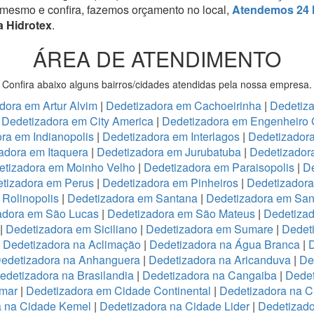
 mesmo e confira, fazemos orçamento no local,
Atendemos 24 
a Hidrotex
.
ÁREA DE ATENDIMENTO
Confira abaixo alguns bairros/cidades atendidas pela nossa empresa.
dora em Artur Alvim
|
Dedetizadora em Cachoeirinha
|
Dedetiz
|
Dedetizadora em City America
|
Dedetizadora em Engenheiro 
ra em Indianopolis
|
Dedetizadora em Interlagos
|
Dedetizadora
adora em Itaquera
|
Dedetizadora em Jurubatuba
|
Dedetizador
etizadora em Moinho Velho
|
Dedetizadora em Paraisopolis
|
De
tizadora em Perus
|
Dedetizadora em Pinheiros
|
Dedetizadora
Rolinopolis
|
Dedetizadora em Santana
|
Dedetizadora em San
adora em São Lucas
|
Dedetizadora em São Mateus
|
Dedetizad
|
Dedetizadora em Siciliano
|
Dedetizadora em Sumare
|
Dedet
|
Dedetizadora na Aclimação
|
Dedetizadora na Água Branca
|
D
edetizadora na Anhanguera
|
Dedetizadora na Aricanduva
|
De
edetizadora na Brasilandia
|
Dedetizadora na Cangaiba
|
Dedet
emar
|
Dedetizadora em Cidade Continental
|
Dedetizadora na C
a na Cidade Kemel
|
Dedetizadora na Cidade Lider
|
Dedetizad