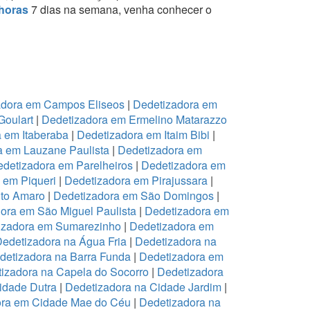
horas
7 dias na semana, venha conhecer o
adora em Campos Eliseos
|
Dedetizadora em
Goulart
|
Dedetizadora em Ermelino Matarazzo
 em Itaberaba
|
Dedetizadora em Itaim Bibi
|
a em Lauzane Paulista
|
Dedetizadora em
detizadora em Parelheiros
|
Dedetizadora em
 em Piqueri
|
Dedetizadora em Pirajussara
|
to Amaro
|
Dedetizadora em São Domingos
|
ora em São Miguel Paulista
|
Dedetizadora em
izadora em Sumarezinho
|
Dedetizadora em
edetizadora na Água Fria
|
Dedetizadora na
detizadora na Barra Funda
|
Dedetizadora em
izadora na Capela do Socorro
|
Dedetizadora
idade Dutra
|
Dedetizadora na Cidade Jardim
|
ora em Cidade Mae do Céu
|
Dedetizadora na