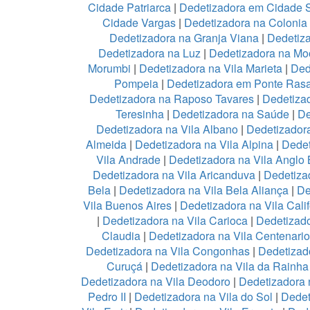
Cidade Patriarca
|
Dedetizadora em Cidade 
Cidade Vargas
|
Dedetizadora na Colonia
Dedetizadora na Granja Viana
|
Dedetiz
Dedetizadora na Luz
|
Dedetizadora na Mo
Morumbi
|
Dedetizadora na Vila Marieta
|
Ded
Pompeia
|
Dedetizadora em Ponte Ras
Dedetizadora na Raposo Tavares
|
Dedetiza
Teresinha
|
Dedetizadora na Saúde
|
De
Dedetizadora na Vila Albano
|
Dedetizadora
Almeida
|
Dedetizadora na Vila Alpina
|
Dedet
Vila Andrade
|
Dedetizadora na Vila Anglo B
Dedetizadora na Vila Aricanduva
|
Dedetiza
Bela
|
Dedetizadora na Vila Bela Aliança
|
De
Vila Buenos Aires
|
Dedetizadora na Vila Calif
|
Dedetizadora na Vila Carioca
|
Dedetizado
Claudia
|
Dedetizadora na Vila Centenario
Dedetizadora na Vila Congonhas
|
Dedetizad
Curuçá
|
Dedetizadora na Vila da Rainh
Dedetizadora na Vila Deodoro
|
Dedetizadora 
Pedro II
|
Dedetizadora na Vila do Sol
|
Dedet