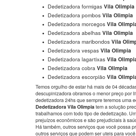
Dedetizadora formigas
Vila Olimpia
Dedetizadora pombos
Vila Olimpia
Dedetizadora morcegos
Vila Olimpi
Dedetizadora abelhas
Vila Olimpia
Dedetizadora maribondos
Vila Olim
Dedetizadora vespas
Vila Olimpia
Dedetizadora lagartixas
Vila Olimpi
Dedetizadora cobra
Vila Olimpia
Dedetizadora escorpião
Vila Olimpi
Temos orgulho de estar há mais de 04 década
descupinizadora obramos o menor preço por lit
dedetizadora 24hs que sempre teremos uma eq
Dedetizadora Vila Olimpia
tem a solução prec
trabalhamos com todo tipo de dedetização. 
prejuízos econômicos e são prejudiciais à sa
Há também, outros serviços que você possa p
outros serviços que podem ser uteis para você