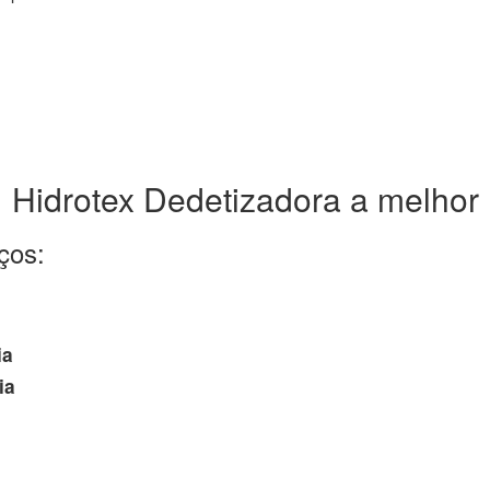
Hidrotex Dedetizadora a melhor
ços:
ia
ia