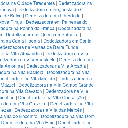
dora na Cidade Tiradentes
|
Dedetizadora na
canduva
|
Dedetizadora na Freguesia do Ó
|
pa de Baixo
|
Dedetizadora na Liberdade
|
Mova Piraju
|
Dedetizadora em Paineiras do
zadora na Penha de França
|
Dedetizadora na
na
|
Dedetizadora na Quinta da Paineira
|
ra na Santa Ifigênia
|
Dedetizadora em Santa
edetizadora na Varzea da Barra Funda
|
a na Vila Alexandria
|
Dedetizadora na Vila
tizadora na Vila Anastacio
|
Dedetizadora na
la Antonina
|
Dedetizadora na Vila Arcadia
|
dora na Vila Basileia
|
Dedetizadora na Vila
edetizadora na Vila Matilde
|
Dedetizadora na
 Mazzei
|
Dedetizadora na Vila Campo Grande
dora na Vila Cavaton
|
Dedetizadora na Vila
mentino
|
Dedetizadora na Vila Conceição
|
zadora na Vila Cruzeiro
|
Dedetizadora na Vila
elezas
|
Dedetizadora na Vila das Mercês
|
a Vila do Encontro
|
Dedetizadora na Vila Dom
|
Dedetizadora na Vila Ema
|
Dedetizadora na