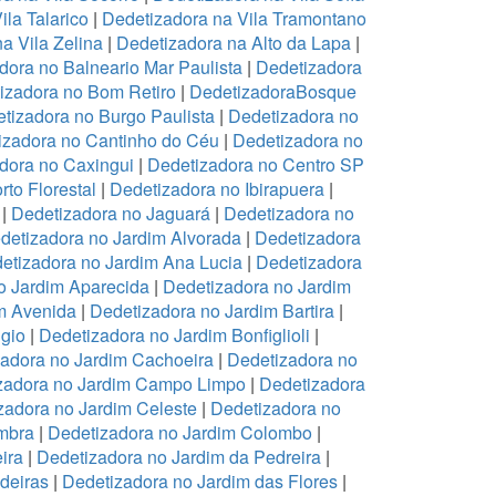
ila Talarico
|
Dedetizadora na Vila Tramontano
a Vila Zelina
|
Dedetizadora na Alto da Lapa
|
dora no Balneario Mar Paulista
|
Dedetizadora
izadora no Bom Retiro
|
DedetizadoraBosque
tizadora no Burgo Paulista
|
Dedetizadora no
izadora no Cantinho do Céu
|
Dedetizadora no
dora no Caxingui
|
Dedetizadora no Centro SP
to Florestal
|
Dedetizadora no Ibirapuera
|
|
Dedetizadora no Jaguará
|
Dedetizadora no
detizadora no Jardim Alvorada
|
Dedetizadora
etizadora no Jardim Ana Lucia
|
Dedetizadora
o Jardim Aparecida
|
Dedetizadora no Jardim
m Avenida
|
Dedetizadora no Jardim Bartira
|
gio
|
Dedetizadora no Jardim Bonfiglioli
|
adora no Jardim Cachoeira
|
Dedetizadora no
zadora no Jardim Campo Limpo
|
Dedetizadora
zadora no Jardim Celeste
|
Dedetizadora no
mbra
|
Dedetizadora no Jardim Colombo
|
ira
|
Dedetizadora no Jardim da Pedreira
|
deiras
|
Dedetizadora no Jardim das Flores
|