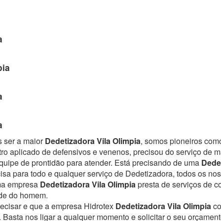
a
pia
a
a
s ser a maior
Dedetizadora Vila Olimpia
, somos pioneiros como
ro aplicado de defensivos e venenos, precisou do serviço de 
uipe de prontidão para atender.
Está precisando de uma
Dedet
isa para todo e qualquer serviço de Dedetizadora, todos os nos
Uma empresa
Dedetizadora Vila Olimpia
presta de serviços de 
úde do homem.
recisar e que a empresa Hidrotex
Dedetizadora Vila Olimpia
co
. Basta nos ligar a qualquer momento e solicitar o seu orçamen