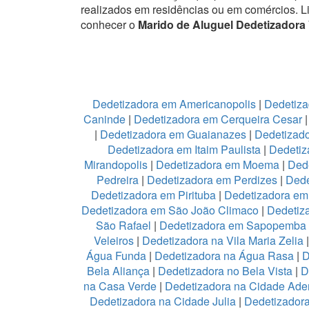
realizados em residências ou em comércios.
L
conhecer o
Marido de Aluguel Dedetizadora 
Dedetizadora em Americanopolis
|
Dedetiza
Caninde
|
Dedetizadora em Cerqueira Cesar
|
Dedetizadora em Guaianazes
|
Dedetizado
Dedetizadora em Itaim Paulista
|
Dedetiz
Mirandopolis
|
Dedetizadora em Moema
|
Ded
Pedreira
|
Dedetizadora em Perdizes
|
Dede
Dedetizadora em Pirituba
|
Dedetizadora em 
Dedetizadora em São João Climaco
|
Dedetiz
São Rafael
|
Dedetizadora em Sapopemba
Veleiros
|
Dedetizadora na Vila Maria Zelia
Água Funda
|
Dedetizadora na Água Rasa
|
D
Bela Aliança
|
Dedetizadora no Bela Vista
|
D
na Casa Verde
|
Dedetizadora na Cidade Ad
Dedetizadora na Cidade Julia
|
Dedetizador