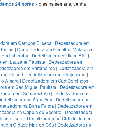
demos 24 horas
7 dias na semana, venha
adora em Campos Eliseos
|
Dedetizadora em
Goulart
|
Dedetizadora em Ermelino Matarazzo
 em Itaberaba
|
Dedetizadora em Itaim Bibi
|
a em Lauzane Paulista
|
Dedetizadora em
detizadora em Parelheiros
|
Dedetizadora em
 em Piqueri
|
Dedetizadora em Pirajussara
|
to Amaro
|
Dedetizadora em São Domingos
|
ora em São Miguel Paulista
|
Dedetizadora em
izadora em Sumarezinho
|
Dedetizadora em
edetizadora na Água Fria
|
Dedetizadora na
detizadora na Barra Funda
|
Dedetizadora em
izadora na Capela do Socorro
|
Dedetizadora
idade Dutra
|
Dedetizadora na Cidade Jardim
|
ora em Cidade Mae do Céu
|
Dedetizadora na