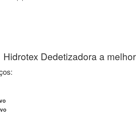
Hidrotex Dedetizadora a melhor
ços:
avo
avo