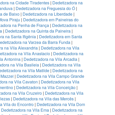
dora na Cidade Tiradentes
|
Dedetizadora na
canduva
|
Dedetizadora na Freguesia do Ó
|
pa de Baixo
|
Dedetizadora na Liberdade
|
Mova Piraju
|
Dedetizadora em Paineiras do
zadora na Penha de França
|
Dedetizadora na
na
|
Dedetizadora na Quinta da Paineira
|
ra na Santa Ifigênia
|
Dedetizadora em Santa
edetizadora na Varzea da Barra Funda
|
a na Vila Alexandria
|
Dedetizadora na Vila
tizadora na Vila Anastacio
|
Dedetizadora na
la Antonina
|
Dedetizadora na Vila Arcadia
|
dora na Vila Basileia
|
Dedetizadora na Vila
edetizadora na Vila Matilde
|
Dedetizadora na
 Mazzei
|
Dedetizadora na Vila Campo Grande
dora na Vila Cavaton
|
Dedetizadora na Vila
mentino
|
Dedetizadora na Vila Conceição
|
zadora na Vila Cruzeiro
|
Dedetizadora na Vila
elezas
|
Dedetizadora na Vila das Mercês
|
a Vila do Encontro
|
Dedetizadora na Vila Dom
|
Dedetizadora na Vila Ema
|
Dedetizadora na