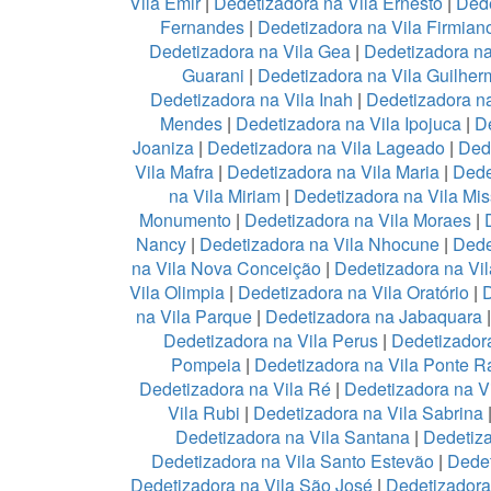
Vila Emir
|
Dedetizadora na Vila Ernesto
|
Dede
Fernandes
|
Dedetizadora na Vila Firmian
Dedetizadora na Vila Gea
|
Dedetizadora na
Guarani
|
Dedetizadora na Vila Guilher
Dedetizadora na Vila Inah
|
Dedetizadora na
Mendes
|
Dedetizadora na Vila Ipojuca
|
De
Joaniza
|
Dedetizadora na Vila Lageado
|
Dede
Vila Mafra
|
Dedetizadora na Vila Maria
|
Dede
na Vila Miriam
|
Dedetizadora na Vila Mis
Monumento
|
Dedetizadora na Vila Moraes
|
Nancy
|
Dedetizadora na Vila Nhocune
|
Dede
na Vila Nova Conceição
|
Dedetizadora na Vi
Vila Olimpia
|
Dedetizadora na Vila Oratório
|
D
na Vila Parque
|
Dedetizadora na Jabaquara
Dedetizadora na Vila Perus
|
Dedetizadora
Pompeia
|
Dedetizadora na Vila Ponte R
Dedetizadora na Vila Ré
|
Dedetizadora na V
Vila Rubi
|
Dedetizadora na Vila Sabrina
Dedetizadora na Vila Santana
|
Dedetiza
Dedetizadora na Vila Santo Estevão
|
Dedet
Dedetizadora na Vila São José
|
Dedetizadora