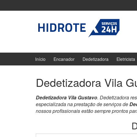
Ir
Pular
para
para
o
menu
Conteúdo
principal
Início
Encanador
Dedetizadora
Eletricista
Dedetizadora Vila G
Dedetizadora Vila Gustavo
. Dedetizadora re
especializada na prestação de serviços de
Ded
nossos profissionais estão sempre prontos pa
D