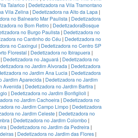
ila Talarico
|
Dedetizadora na Vila Tramontano
a Vila Zelina
|
Dedetizadora na Alto da Lapa
|
dora no Balneario Mar Paulista
|
Dedetizadora
izadora no Bom Retiro
|
DedetizadoraBosque
tizadora no Burgo Paulista
|
Dedetizadora no
izadora no Cantinho do Céu
|
Dedetizadora no
dora no Caxingui
|
Dedetizadora no Centro SP
to Florestal
|
Dedetizadora no Ibirapuera
|
|
Dedetizadora no Jaguará
|
Dedetizadora no
detizadora no Jardim Alvorada
|
Dedetizadora
etizadora no Jardim Ana Lucia
|
Dedetizadora
o Jardim Aparecida
|
Dedetizadora no Jardim
m Avenida
|
Dedetizadora no Jardim Bartira
|
gio
|
Dedetizadora no Jardim Bonfiglioli
|
adora no Jardim Cachoeira
|
Dedetizadora no
zadora no Jardim Campo Limpo
|
Dedetizadora
zadora no Jardim Celeste
|
Dedetizadora no
mbra
|
Dedetizadora no Jardim Colombo
|
ira
|
Dedetizadora no Jardim da Pedreira
|
deiras
|
Dedetizadora no Jardim das Flores
|