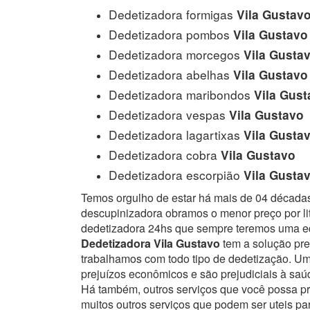
Dedetizadora formigas
Vila Gustav
Dedetizadora pombos
Vila Gustavo
Dedetizadora morcegos
Vila Gusta
Dedetizadora abelhas
Vila Gustavo
Dedetizadora maribondos
Vila Gust
Dedetizadora vespas
Vila Gustavo
Dedetizadora lagartixas
Vila Gusta
Dedetizadora cobra
Vila Gustavo
Dedetizadora escorpião
Vila Gusta
Temos orgulho de estar há mais de 04 década
descupinizadora obramos o menor preço por lit
dedetizadora 24hs que sempre teremos uma eq
Dedetizadora Vila Gustavo
tem a solução pre
trabalhamos com todo tipo de dedetização. 
prejuízos econômicos e são prejudiciais à sa
Há também, outros serviços que você possa p
muitos outros serviços que podem ser uteis pa