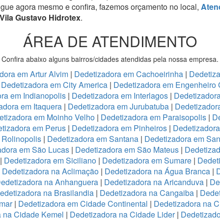
igue agora mesmo e confira, fazemos orçamento no local,
Aten
Vila Gustavo Hidrotex
.
ÁREA DE ATENDIMENTO
Confira abaixo alguns bairros/cidades atendidas pela nossa empresa.
dora em Artur Alvim
|
Dedetizadora em Cachoeirinha
|
Dedetiz
|
Dedetizadora em City America
|
Dedetizadora em Engenheiro 
ra em Indianopolis
|
Dedetizadora em Interlagos
|
Dedetizadora
adora em Itaquera
|
Dedetizadora em Jurubatuba
|
Dedetizador
etizadora em Moinho Velho
|
Dedetizadora em Paraisopolis
|
De
tizadora em Perus
|
Dedetizadora em Pinheiros
|
Dedetizadora
Rolinopolis
|
Dedetizadora em Santana
|
Dedetizadora em San
adora em São Lucas
|
Dedetizadora em São Mateus
|
Dedetizad
|
Dedetizadora em Siciliano
|
Dedetizadora em Sumare
|
Dedet
|
Dedetizadora na Aclimação
|
Dedetizadora na Água Branca
|
D
edetizadora na Anhanguera
|
Dedetizadora na Aricanduva
|
De
edetizadora na Brasilandia
|
Dedetizadora na Cangaiba
|
Dedet
emar
|
Dedetizadora em Cidade Continental
|
Dedetizadora na C
a na Cidade Kemel
|
Dedetizadora na Cidade Lider
|
Dedetizad