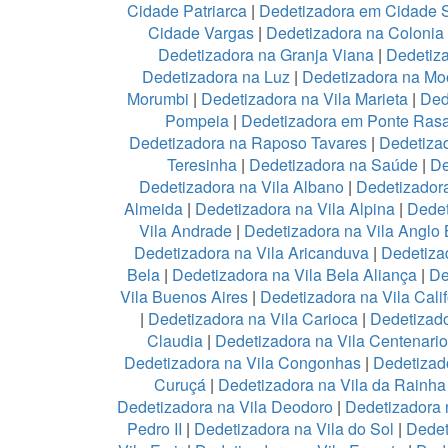
Cidade Patriarca
|
Dedetizadora em Cidade 
Cidade Vargas
|
Dedetizadora na Colonia
Dedetizadora na Granja Viana
|
Dedetiz
Dedetizadora na Luz
|
Dedetizadora na Mo
Morumbi
|
Dedetizadora na Vila Marieta
|
Ded
Pompeia
|
Dedetizadora em Ponte Ras
Dedetizadora na Raposo Tavares
|
Dedetiza
Teresinha
|
Dedetizadora na Saúde
|
De
Dedetizadora na Vila Albano
|
Dedetizadora
Almeida
|
Dedetizadora na Vila Alpina
|
Dedet
Vila Andrade
|
Dedetizadora na Vila Anglo B
Dedetizadora na Vila Aricanduva
|
Dedetiza
Bela
|
Dedetizadora na Vila Bela Aliança
|
De
Vila Buenos Aires
|
Dedetizadora na Vila Calif
|
Dedetizadora na Vila Carioca
|
Dedetizado
Claudia
|
Dedetizadora na Vila Centenario
Dedetizadora na Vila Congonhas
|
Dedetizad
Curuçá
|
Dedetizadora na Vila da Rainh
Dedetizadora na Vila Deodoro
|
Dedetizadora 
Pedro II
|
Dedetizadora na Vila do Sol
|
Dedet