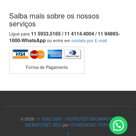
Saiba mais sobre os nossos
serviços
11 5933.5165 / 11 4114.4004 / 11 94893-
Ligue para
1000-WhatsApp
ou entre em
contato por E-mail
Forma de Pagamento
© 2026
11-5082.3587 | HIDROTEX ENCANADOR
WEBSECRET-SEO
por
OTIMIZACAO TOP20
↑