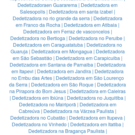
Dedetizadoraen Guararema
|
Dedetizadora em
Salesopolis
|
Dedetizadora em santa izabel
|
Dedetizadora no rio grande da serra
|
Dedetizadora
em Franco da Rocha
|
Dedetizadora em Atibaia
|
Dedetizadora em Ferraz de vasconcelos
|
Dedetizadora no Bertioga
|
Dedetizadora no Peruibe
|
Dedetizadora em Caraguatatuba
|
Dedetizadora no
Guaruja
|
Dedetizadora em Mongagua
|
Dedetizadora
em São Sebastião
|
Dedetizadora em Carapicuiba
|
Dedetizadora em Santana de Parnaiba
|
Dedetizadora
em Itapevi
|
Dedetizadora em Jandira
|
Dedetizadora
no Embu das Artes
|
Dedetizadora em São Lourenço
da Serra
|
Dedetizadora em São Roque
|
Dedetizadora
na Pirapora do Bom Jesus
|
Dedetizadora em Caieiras
|
Dedetizadora em Ibiúna
|
Dedetizadora no Juquitiba
|
Dedetizadora no Mairiporã
|
Dedetizadora em
Cabreúva
|
Dedetizadora na Várzea Paulista
|
Dedetizadora no Cubatão
|
Dedetizadora em Itupeva
|
Dedetizadora no Vinhedo
|
Dedetizadora em Itatiba
|
Dedetizadora na Bragança Paulista
|