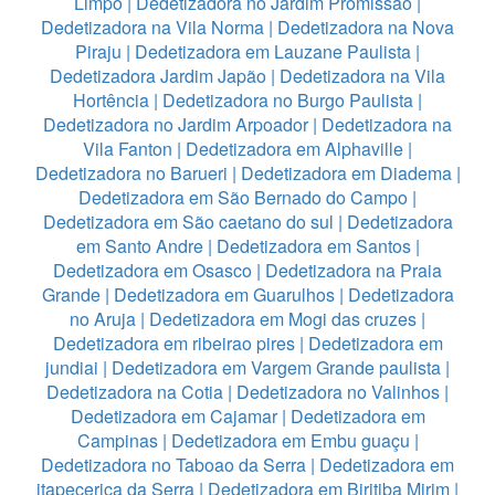
Limpo
|
Dedetizadora no Jardim Promissão
|
Dedetizadora na Vila Norma
|
Dedetizadora na Nova
Piraju
|
Dedetizadora em Lauzane Paulista
|
Dedetizadora Jardim Japão
|
Dedetizadora na Vila
Hortência
|
Dedetizadora no Burgo Paulista
|
Dedetizadora no Jardim Arpoador
|
Dedetizadora na
Vila Fanton
|
Dedetizadora em Alphaville
|
Dedetizadora no Barueri
|
Dedetizadora em Diadema
|
Dedetizadora em São Bernado do Campo
|
Dedetizadora em São caetano do sul
|
Dedetizadora
em Santo Andre
|
Dedetizadora em Santos
|
Dedetizadora em Osasco
|
Dedetizadora na Praia
Grande
|
Dedetizadora em Guarulhos
|
Dedetizadora
no Aruja
|
Dedetizadora em Mogi das cruzes
|
Dedetizadora em ribeirao pires
|
Dedetizadora em
jundiai
|
Dedetizadora em Vargem Grande paulista
|
Dedetizadora na Cotia
|
Dedetizadora no Valinhos
|
Dedetizadora em Cajamar
|
Dedetizadora em
Campinas
|
Dedetizadora em Embu guaçu
|
Dedetizadora no Taboao da Serra
|
Dedetizadora em
itapecerica da Serra
|
Dedetizadora em Biritiba Mirim
|