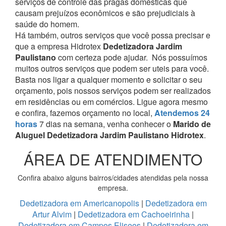
serviços de controle das pragas domésticas que
causam prejuízos econômicos e são prejudiciais à
saúde do homem.
Há também, outros serviços que você possa precisar e
que a empresa Hidrotex
Dedetizadora Jardim
Paulistano
com certeza pode ajudar.
Nós possuímos
muitos outros serviços que podem ser uteis para você.
Basta nos ligar a qualquer momento e solicitar o seu
orçamento, pois nossos serviços podem ser realizados
em residências ou em comércios.
Ligue agora mesmo
e confira, fazemos orçamento no local,
Atendemos 24
horas
7 dias na semana, venha conhecer o
Marido de
Aluguel Dedetizadora Jardim Paulistano Hidrotex
.
ÁREA DE ATENDIMENTO
Confira abaixo alguns bairros/cidades atendidas pela nossa
empresa.
Dedetizadora em Americanopolis
|
Dedetizadora em
Artur Alvim
|
Dedetizadora em Cachoeirinha
|
Dedetizadora em Campos Eliseos
|
Dedetizadora em