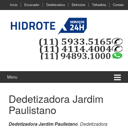
Ir
Pular
Início
Encanador
Dedetizadora
Eletricista
Telhadista
Contato
para
para
o
menu
Conteúdo
principal
Menu
Dedetizadora Jardim
Paulistano
Dedetizadora Jardim Paulistano
. Dedetizadora