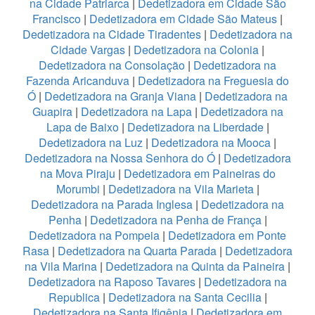
na Cidade Patriarca
|
Dedetizadora em Cidade São
Francisco
|
Dedetizadora em Cidade São Mateus
|
Dedetizadora na Cidade Tiradentes
|
Dedetizadora na
Cidade Vargas
|
Dedetizadora na Colonia
|
Dedetizadora na Consolação
|
Dedetizadora na
Fazenda Aricanduva
|
Dedetizadora na Freguesia do
Ó
|
Dedetizadora na Granja Viana
|
Dedetizadora na
Guapira
|
Dedetizadora na Lapa
|
Dedetizadora na
Lapa de Baixo
|
Dedetizadora na Liberdade
|
Dedetizadora na Luz
|
Dedetizadora na Mooca
|
Dedetizadora na Nossa Senhora do Ó
|
Dedetizadora
na Mova Piraju
|
Dedetizadora em Paineiras do
Morumbi
|
Dedetizadora na Vila Marieta
|
Dedetizadora na Parada Inglesa
|
Dedetizadora na
Penha
|
Dedetizadora na Penha de França
|
Dedetizadora na Pompeia
|
Dedetizadora em Ponte
Rasa
|
Dedetizadora na Quarta Parada
|
Dedetizadora
na Vila Marina
|
Dedetizadora na Quinta da Paineira
|
Dedetizadora na Raposo Tavares
|
Dedetizadora na
Republica
|
Dedetizadora na Santa Cecilia
|
Dedetizadora na Santa Ifigênia
|
Dedetizadora em