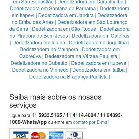
em São Sebastião
|
Dedetizadora em Carapicuiba
|
Dedetizadora em Santana de Parnaiba
|
Dedetizadora
em Itapevi
|
Dedetizadora em Jandira
|
Dedetizadora
no Embu das Artes
|
Dedetizadora em São Lourenço
da Serra
|
Dedetizadora em São Roque
|
Dedetizadora
na Pirapora do Bom Jesus
|
Dedetizadora em Caieiras
|
Dedetizadora em Ibiúna
|
Dedetizadora no Juquitiba
|
Dedetizadora no Mairiporã
|
Dedetizadora em
Cabreúva
|
Dedetizadora na Várzea Paulista
|
Dedetizadora no Cubatão
|
Dedetizadora em Itupeva
|
Dedetizadora no Vinhedo
|
Dedetizadora em Itatiba
|
Dedetizadora na Bragança Paulista
|
Saiba mais sobre os nossos
serviços
11 5933.5165 / 11 4114.4004 / 11 94893-
Ligue para
1000-WhatsApp
ou entre em
contato por E-mail