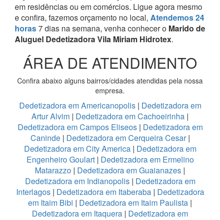
em residências ou em comércios.
Ligue agora mesmo
e confira, fazemos orçamento no local,
Atendemos 24
horas
7 dias na semana, venha conhecer o
Marido de
Aluguel Dedetizadora Vila Miriam Hidrotex
.
ÁREA DE ATENDIMENTO
Confira abaixo alguns bairros/cidades atendidas pela nossa
empresa.
Dedetizadora em Americanopolis
|
Dedetizadora em
Artur Alvim
|
Dedetizadora em Cachoeirinha
|
Dedetizadora em Campos Eliseos
|
Dedetizadora em
Caninde
|
Dedetizadora em Cerqueira Cesar
|
Dedetizadora em City America
|
Dedetizadora em
Engenheiro Goulart
|
Dedetizadora em Ermelino
Matarazzo
|
Dedetizadora em Guaianazes
|
Dedetizadora em Indianopolis
|
Dedetizadora em
Interlagos
|
Dedetizadora em Itaberaba
|
Dedetizadora
em Itaim Bibi
|
Dedetizadora em Itaim Paulista
|
Dedetizadora em Itaquera
|
Dedetizadora em