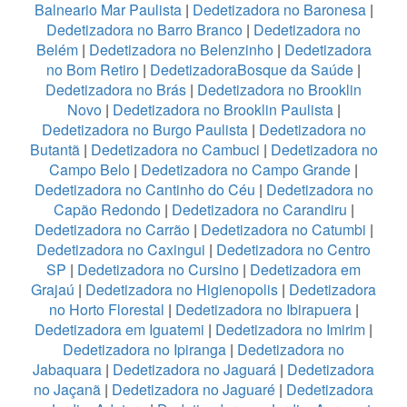
Balneario Mar Paulista
|
Dedetizadora no Baronesa
|
Dedetizadora no Barro Branco
|
Dedetizadora no
Belém
|
Dedetizadora no Belenzinho
|
Dedetizadora
no Bom Retiro
|
DedetizadoraBosque da Saúde
|
Dedetizadora no Brás
|
Dedetizadora no Brooklin
Novo
|
Dedetizadora no Brooklin Paulista
|
Dedetizadora no Burgo Paulista
|
Dedetizadora no
Butantã
|
Dedetizadora no Cambuci
|
Dedetizadora no
Campo Belo
|
Dedetizadora no Campo Grande
|
Dedetizadora no Cantinho do Céu
|
Dedetizadora no
Capão Redondo
|
Dedetizadora no Carandiru
|
Dedetizadora no Carrão
|
Dedetizadora no Catumbi
|
Dedetizadora no Caxingui
|
Dedetizadora no Centro
SP
|
Dedetizadora no Cursino
|
Dedetizadora em
Grajaú
|
Dedetizadora no Higienopolis
|
Dedetizadora
no Horto Florestal
|
Dedetizadora no Ibirapuera
|
Dedetizadora em Iguatemi
|
Dedetizadora no Imirim
|
Dedetizadora no Ipiranga
|
Dedetizadora no
Jabaquara
|
Dedetizadora no Jaguará
|
Dedetizadora
no Jaçanã
|
Dedetizadora no Jaguaré
|
Dedetizadora