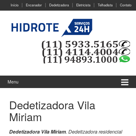
Ir
Pular
Início
Encanador
Dedetizadora
Eletricista
Telhadista
Contato
para
para
o
menu
Conteúdo
principal
Menu
Dedetizadora Vila
Miriam
Dedetizadora Vila Miriam
. Dedetizadora residencial