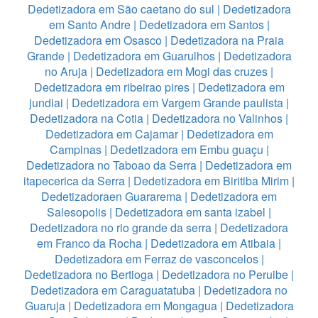
Dedetizadora em São caetano do sul
|
Dedetizadora
em Santo Andre
|
Dedetizadora em Santos
|
Dedetizadora em Osasco
|
Dedetizadora na Praia
Grande
|
Dedetizadora em Guarulhos
|
Dedetizadora
no Aruja
|
Dedetizadora em Mogi das cruzes
|
Dedetizadora em ribeirao pires
|
Dedetizadora em
jundiai
|
Dedetizadora em Vargem Grande paulista
|
Dedetizadora na Cotia
|
Dedetizadora no Valinhos
|
Dedetizadora em Cajamar
|
Dedetizadora em
Campinas
|
Dedetizadora em Embu guaçu
|
Dedetizadora no Taboao da Serra
|
Dedetizadora em
itapecerica da Serra
|
Dedetizadora em Biritiba Mirim
|
Dedetizadoraen Guararema
|
Dedetizadora em
Salesopolis
|
Dedetizadora em santa izabel
|
Dedetizadora no rio grande da serra
|
Dedetizadora
em Franco da Rocha
|
Dedetizadora em Atibaia
|
Dedetizadora em Ferraz de vasconcelos
|
Dedetizadora no Bertioga
|
Dedetizadora no Peruibe
|
Dedetizadora em Caraguatatuba
|
Dedetizadora no
Guaruja
|
Dedetizadora em Mongagua
|
Dedetizadora