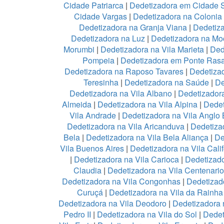
Cidade Patriarca
|
Dedetizadora em Cidade 
Cidade Vargas
|
Dedetizadora na Colonia
Dedetizadora na Granja Viana
|
Dedetiz
Dedetizadora na Luz
|
Dedetizadora na Mo
Morumbi
|
Dedetizadora na Vila Marieta
|
Ded
Pompeia
|
Dedetizadora em Ponte Ras
Dedetizadora na Raposo Tavares
|
Dedetiza
Teresinha
|
Dedetizadora na Saúde
|
De
Dedetizadora na Vila Albano
|
Dedetizadora
Almeida
|
Dedetizadora na Vila Alpina
|
Dedet
Vila Andrade
|
Dedetizadora na Vila Anglo B
Dedetizadora na Vila Aricanduva
|
Dedetiza
Bela
|
Dedetizadora na Vila Bela Aliança
|
De
Vila Buenos Aires
|
Dedetizadora na Vila Calif
|
Dedetizadora na Vila Carioca
|
Dedetizado
Claudia
|
Dedetizadora na Vila Centenario
Dedetizadora na Vila Congonhas
|
Dedetizad
Curuçá
|
Dedetizadora na Vila da Rainh
Dedetizadora na Vila Deodoro
|
Dedetizadora 
Pedro II
|
Dedetizadora na Vila do Sol
|
Dedet