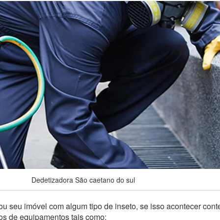
Dedetizadora São caetano do sul
u seu imóvel com algum tipo de inseto, se isso acontecer con
pos de equipamentos tais como: