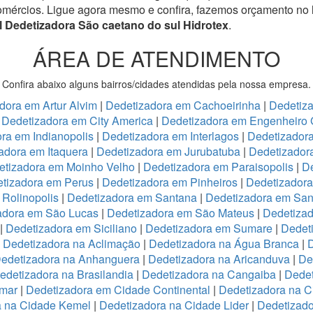
omércios.
Ligue agora mesmo e confira, fazemos orçamento no 
l Dedetizadora São caetano do sul Hidrotex
.
ÁREA DE ATENDIMENTO
Confira abaixo alguns bairros/cidades atendidas pela nossa empresa.
dora em Artur Alvim
|
Dedetizadora em Cachoeirinha
|
Dedetiz
|
Dedetizadora em City America
|
Dedetizadora em Engenheiro 
ra em Indianopolis
|
Dedetizadora em Interlagos
|
Dedetizadora
adora em Itaquera
|
Dedetizadora em Jurubatuba
|
Dedetizador
etizadora em Moinho Velho
|
Dedetizadora em Paraisopolis
|
De
tizadora em Perus
|
Dedetizadora em Pinheiros
|
Dedetizadora
Rolinopolis
|
Dedetizadora em Santana
|
Dedetizadora em San
adora em São Lucas
|
Dedetizadora em São Mateus
|
Dedetizad
|
Dedetizadora em Siciliano
|
Dedetizadora em Sumare
|
Dedet
|
Dedetizadora na Aclimação
|
Dedetizadora na Água Branca
|
D
edetizadora na Anhanguera
|
Dedetizadora na Aricanduva
|
De
edetizadora na Brasilandia
|
Dedetizadora na Cangaiba
|
Dedet
emar
|
Dedetizadora em Cidade Continental
|
Dedetizadora na C
a na Cidade Kemel
|
Dedetizadora na Cidade Lider
|
Dedetizad