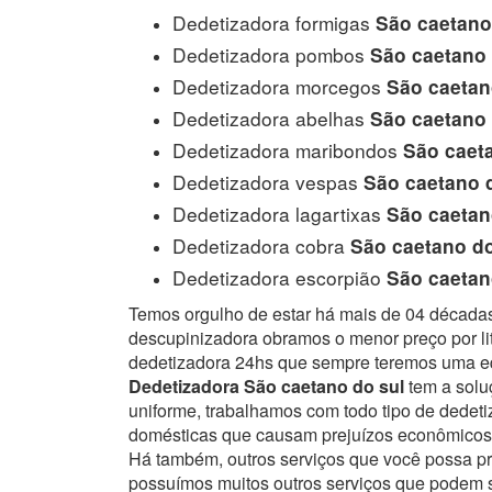
Dedetizadora formigas
São caetano
Dedetizadora pombos
São caetano 
Dedetizadora morcegos
São caetan
Dedetizadora abelhas
São caetano 
Dedetizadora maribondos
São caeta
Dedetizadora vespas
São caetano 
Dedetizadora lagartixas
São caetan
Dedetizadora cobra
São caetano do
Dedetizadora escorpião
São caetan
Temos orgulho de estar há mais de 04 década
descupinizadora obramos o menor preço por lit
dedetizadora 24hs que sempre teremos uma eq
Dedetizadora São caetano do sul
tem a solu
uniforme, trabalhamos com todo tipo de dede
domésticas que causam prejuízos econômicos 
Há também, outros serviços que você possa p
possuímos muitos outros serviços que podem se