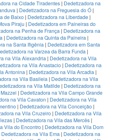
dora na Cidade Tiradentes
|
Dedetizadora na
canduva
|
Dedetizadora na Freguesia do Ó
|
pa de Baixo
|
Dedetizadora na Liberdade
|
Mova Piraju
|
Dedetizadora em Paineiras do
zadora na Penha de França
|
Dedetizadora na
na
|
Dedetizadora na Quinta da Paineira
|
ra na Santa Ifigênia
|
Dedetizadora em Santa
edetizadora na Varzea da Barra Funda
|
a na Vila Alexandria
|
Dedetizadora na Vila
tizadora na Vila Anastacio
|
Dedetizadora na
la Antonina
|
Dedetizadora na Vila Arcadia
|
dora na Vila Basileia
|
Dedetizadora na Vila
edetizadora na Vila Matilde
|
Dedetizadora na
 Mazzei
|
Dedetizadora na Vila Campo Grande
dora na Vila Cavaton
|
Dedetizadora na Vila
mentino
|
Dedetizadora na Vila Conceição
|
zadora na Vila Cruzeiro
|
Dedetizadora na Vila
elezas
|
Dedetizadora na Vila das Mercês
|
a Vila do Encontro
|
Dedetizadora na Vila Dom
|
Dedetizadora na Vila Ema
|
Dedetizadora na