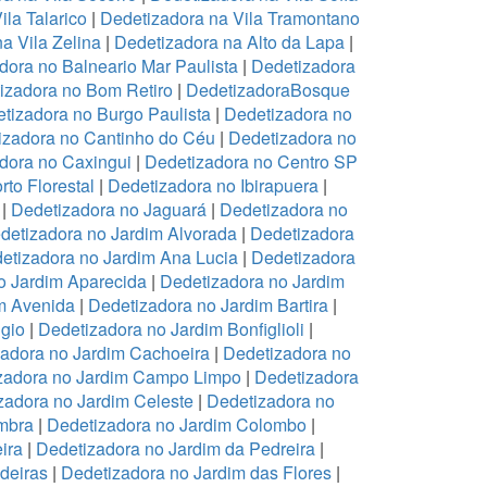
ila Talarico
|
Dedetizadora na Vila Tramontano
a Vila Zelina
|
Dedetizadora na Alto da Lapa
|
dora no Balneario Mar Paulista
|
Dedetizadora
izadora no Bom Retiro
|
DedetizadoraBosque
tizadora no Burgo Paulista
|
Dedetizadora no
izadora no Cantinho do Céu
|
Dedetizadora no
dora no Caxingui
|
Dedetizadora no Centro SP
to Florestal
|
Dedetizadora no Ibirapuera
|
|
Dedetizadora no Jaguará
|
Dedetizadora no
detizadora no Jardim Alvorada
|
Dedetizadora
etizadora no Jardim Ana Lucia
|
Dedetizadora
o Jardim Aparecida
|
Dedetizadora no Jardim
m Avenida
|
Dedetizadora no Jardim Bartira
|
gio
|
Dedetizadora no Jardim Bonfiglioli
|
adora no Jardim Cachoeira
|
Dedetizadora no
zadora no Jardim Campo Limpo
|
Dedetizadora
zadora no Jardim Celeste
|
Dedetizadora no
mbra
|
Dedetizadora no Jardim Colombo
|
ira
|
Dedetizadora no Jardim da Pedreira
|
deiras
|
Dedetizadora no Jardim das Flores
|