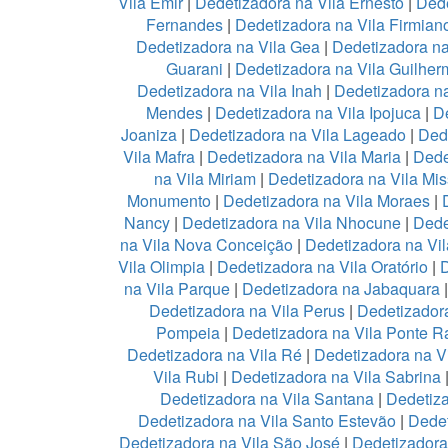
Vila Emir
|
Dedetizadora na Vila Ernesto
|
Dede
Fernandes
|
Dedetizadora na Vila Firmian
Dedetizadora na Vila Gea
|
Dedetizadora na
Guarani
|
Dedetizadora na Vila Guilher
Dedetizadora na Vila Inah
|
Dedetizadora na
Mendes
|
Dedetizadora na Vila Ipojuca
|
De
Joaniza
|
Dedetizadora na Vila Lageado
|
Dede
Vila Mafra
|
Dedetizadora na Vila Maria
|
Dede
na Vila Miriam
|
Dedetizadora na Vila Mis
Monumento
|
Dedetizadora na Vila Moraes
|
Nancy
|
Dedetizadora na Vila Nhocune
|
Dede
na Vila Nova Conceição
|
Dedetizadora na Vi
Vila Olimpia
|
Dedetizadora na Vila Oratório
|
D
na Vila Parque
|
Dedetizadora na Jabaquara
Dedetizadora na Vila Perus
|
Dedetizadora
Pompeia
|
Dedetizadora na Vila Ponte R
Dedetizadora na Vila Ré
|
Dedetizadora na V
Vila Rubi
|
Dedetizadora na Vila Sabrina
Dedetizadora na Vila Santana
|
Dedetiza
Dedetizadora na Vila Santo Estevão
|
Dedet
Dedetizadora na Vila São José
|
Dedetizadora