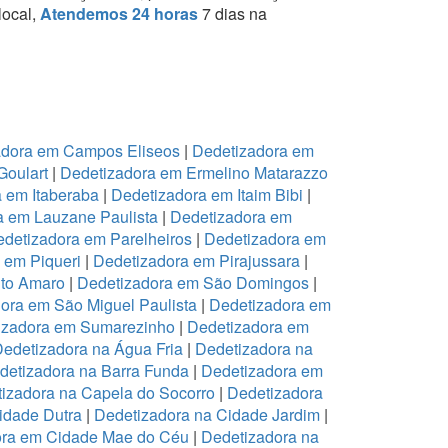
local,
Atendemos 24 horas
7 dias na
adora em Campos Eliseos
|
Dedetizadora em
Goulart
|
Dedetizadora em Ermelino Matarazzo
 em Itaberaba
|
Dedetizadora em Itaim Bibi
|
a em Lauzane Paulista
|
Dedetizadora em
detizadora em Parelheiros
|
Dedetizadora em
 em Piqueri
|
Dedetizadora em Pirajussara
|
to Amaro
|
Dedetizadora em São Domingos
|
ora em São Miguel Paulista
|
Dedetizadora em
izadora em Sumarezinho
|
Dedetizadora em
edetizadora na Água Fria
|
Dedetizadora na
detizadora na Barra Funda
|
Dedetizadora em
izadora na Capela do Socorro
|
Dedetizadora
idade Dutra
|
Dedetizadora na Cidade Jardim
|
ora em Cidade Mae do Céu
|
Dedetizadora na