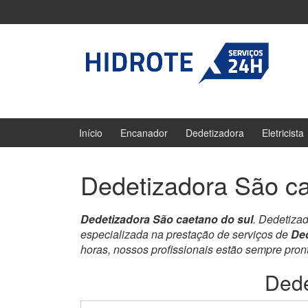
Ir
Pular
para
para
o
menu
Conteúdo
principal
Início
Encanador
Dedetizadora
Eletricista
Dedetizadora São ca
Dedetizadora São caetano do sul
. Dedetiza
especializada na prestação de serviços de
Ded
horas, nossos profissionais estão sempre pro
Dede