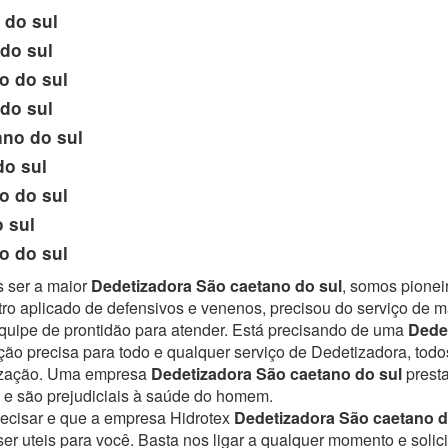
 do sul
do sul
o do sul
do sul
no do sul
do sul
o do sul
 sul
o do sul
s ser a maior
Dedetizadora São caetano do sul
, somos pionei
ro aplicado de defensivos e venenos, precisou do serviço de 
uipe de prontidão para atender.
Está precisando de uma
Dede
ção precisa para todo e qualquer serviço de Dedetizadora, todo
tização. Uma empresa
Dedetizadora São caetano do sul
presta
e são prejudiciais à saúde do homem.
recisar e que a empresa Hidrotex
Dedetizadora São caetano d
r uteis para você. Basta nos ligar a qualquer momento e solici