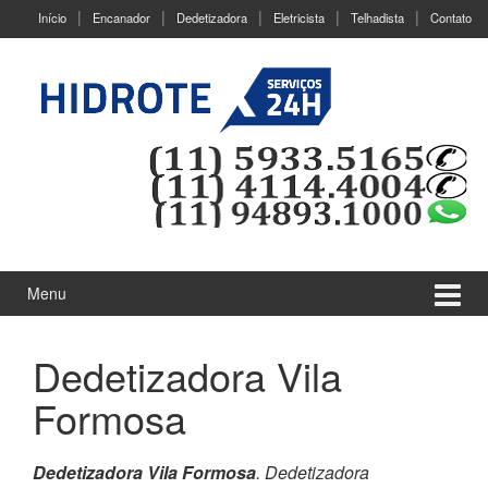
Ir
Pular
Início
Encanador
Dedetizadora
Eletricista
Telhadista
Contato
para
para
o
menu
Conteúdo
principal
Menu
Dedetizadora Vila
Formosa
Dedetizadora Vila Formosa
. Dedetizadora