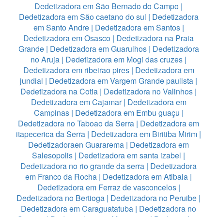
Dedetizadora em São Bernado do Campo
|
Dedetizadora em São caetano do sul
|
Dedetizadora
em Santo Andre
|
Dedetizadora em Santos
|
Dedetizadora em Osasco
|
Dedetizadora na Praia
Grande
|
Dedetizadora em Guarulhos
|
Dedetizadora
no Aruja
|
Dedetizadora em Mogi das cruzes
|
Dedetizadora em ribeirao pires
|
Dedetizadora em
jundiai
|
Dedetizadora em Vargem Grande paulista
|
Dedetizadora na Cotia
|
Dedetizadora no Valinhos
|
Dedetizadora em Cajamar
|
Dedetizadora em
Campinas
|
Dedetizadora em Embu guaçu
|
Dedetizadora no Taboao da Serra
|
Dedetizadora em
itapecerica da Serra
|
Dedetizadora em Biritiba Mirim
|
Dedetizadoraen Guararema
|
Dedetizadora em
Salesopolis
|
Dedetizadora em santa izabel
|
Dedetizadora no rio grande da serra
|
Dedetizadora
em Franco da Rocha
|
Dedetizadora em Atibaia
|
Dedetizadora em Ferraz de vasconcelos
|
Dedetizadora no Bertioga
|
Dedetizadora no Peruibe
|
Dedetizadora em Caraguatatuba
|
Dedetizadora no