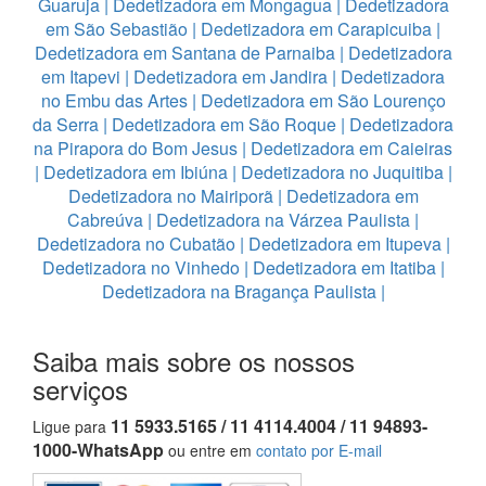
Guaruja
|
Dedetizadora em Mongagua
|
Dedetizadora
em São Sebastião
|
Dedetizadora em Carapicuiba
|
Dedetizadora em Santana de Parnaiba
|
Dedetizadora
em Itapevi
|
Dedetizadora em Jandira
|
Dedetizadora
no Embu das Artes
|
Dedetizadora em São Lourenço
da Serra
|
Dedetizadora em São Roque
|
Dedetizadora
na Pirapora do Bom Jesus
|
Dedetizadora em Caieiras
|
Dedetizadora em Ibiúna
|
Dedetizadora no Juquitiba
|
Dedetizadora no Mairiporã
|
Dedetizadora em
Cabreúva
|
Dedetizadora na Várzea Paulista
|
Dedetizadora no Cubatão
|
Dedetizadora em Itupeva
|
Dedetizadora no Vinhedo
|
Dedetizadora em Itatiba
|
Dedetizadora na Bragança Paulista
|
Saiba mais sobre os nossos
serviços
11 5933.5165 / 11 4114.4004 / 11 94893-
Ligue para
1000-WhatsApp
ou entre em
contato por E-mail