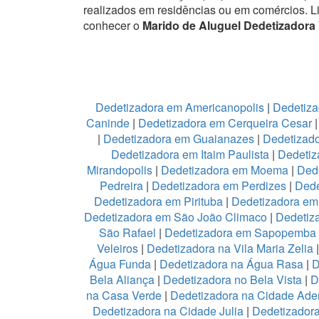
realizados em residências ou em comércios.
L
conhecer o
Marido de Aluguel Dedetizadora 
Dedetizadora em Americanopolis
|
Dedetiza
Caninde
|
Dedetizadora em Cerqueira Cesar
|
Dedetizadora em Guaianazes
|
Dedetizado
Dedetizadora em Itaim Paulista
|
Dedetiz
Mirandopolis
|
Dedetizadora em Moema
|
Ded
Pedreira
|
Dedetizadora em Perdizes
|
Dede
Dedetizadora em Pirituba
|
Dedetizadora em 
Dedetizadora em São João Climaco
|
Dedetiz
São Rafael
|
Dedetizadora em Sapopemba
Veleiros
|
Dedetizadora na Vila Maria Zelia
Água Funda
|
Dedetizadora na Água Rasa
|
D
Bela Aliança
|
Dedetizadora no Bela Vista
|
D
na Casa Verde
|
Dedetizadora na Cidade Ad
Dedetizadora na Cidade Julia
|
Dedetizador