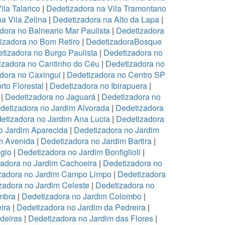
ila Talarico
|
Dedetizadora na Vila Tramontano
a Vila Zelina
|
Dedetizadora na Alto da Lapa
|
dora no Balneario Mar Paulista
|
Dedetizadora
izadora no Bom Retiro
|
DedetizadoraBosque
tizadora no Burgo Paulista
|
Dedetizadora no
izadora no Cantinho do Céu
|
Dedetizadora no
dora no Caxingui
|
Dedetizadora no Centro SP
to Florestal
|
Dedetizadora no Ibirapuera
|
|
Dedetizadora no Jaguará
|
Dedetizadora no
detizadora no Jardim Alvorada
|
Dedetizadora
etizadora no Jardim Ana Lucia
|
Dedetizadora
o Jardim Aparecida
|
Dedetizadora no Jardim
m Avenida
|
Dedetizadora no Jardim Bartira
|
gio
|
Dedetizadora no Jardim Bonfiglioli
|
adora no Jardim Cachoeira
|
Dedetizadora no
zadora no Jardim Campo Limpo
|
Dedetizadora
zadora no Jardim Celeste
|
Dedetizadora no
mbra
|
Dedetizadora no Jardim Colombo
|
ira
|
Dedetizadora no Jardim da Pedreira
|
deiras
|
Dedetizadora no Jardim das Flores
|