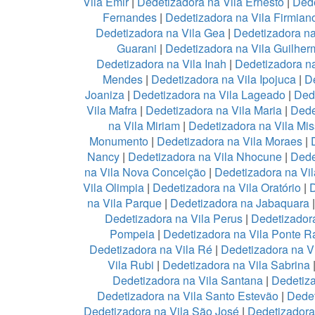
Vila Emir
|
Dedetizadora na Vila Ernesto
|
Dede
Fernandes
|
Dedetizadora na Vila Firmian
Dedetizadora na Vila Gea
|
Dedetizadora na
Guarani
|
Dedetizadora na Vila Guilher
Dedetizadora na Vila Inah
|
Dedetizadora na
Mendes
|
Dedetizadora na Vila Ipojuca
|
De
Joaniza
|
Dedetizadora na Vila Lageado
|
Dede
Vila Mafra
|
Dedetizadora na Vila Maria
|
Dede
na Vila Miriam
|
Dedetizadora na Vila Mis
Monumento
|
Dedetizadora na Vila Moraes
|
Nancy
|
Dedetizadora na Vila Nhocune
|
Dede
na Vila Nova Conceição
|
Dedetizadora na Vi
Vila Olimpia
|
Dedetizadora na Vila Oratório
|
D
na Vila Parque
|
Dedetizadora na Jabaquara
Dedetizadora na Vila Perus
|
Dedetizadora
Pompeia
|
Dedetizadora na Vila Ponte R
Dedetizadora na Vila Ré
|
Dedetizadora na V
Vila Rubi
|
Dedetizadora na Vila Sabrina
Dedetizadora na Vila Santana
|
Dedetiza
Dedetizadora na Vila Santo Estevão
|
Dedet
Dedetizadora na Vila São José
|
Dedetizadora