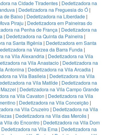
dora na Cidade Tiradentes
|
Dedetizadora na
canduva
|
Dedetizadora na Freguesia do Ó
|
pa de Baixo
|
Dedetizadora na Liberdade
|
Mova Piraju
|
Dedetizadora em Paineiras do
zadora na Penha de França
|
Dedetizadora na
na
|
Dedetizadora na Quinta da Paineira
|
ra na Santa Ifigênia
|
Dedetizadora em Santa
edetizadora na Varzea da Barra Funda
|
a na Vila Alexandria
|
Dedetizadora na Vila
tizadora na Vila Anastacio
|
Dedetizadora na
la Antonina
|
Dedetizadora na Vila Arcadia
|
dora na Vila Basileia
|
Dedetizadora na Vila
edetizadora na Vila Matilde
|
Dedetizadora na
 Mazzei
|
Dedetizadora na Vila Campo Grande
dora na Vila Cavaton
|
Dedetizadora na Vila
mentino
|
Dedetizadora na Vila Conceição
|
zadora na Vila Cruzeiro
|
Dedetizadora na Vila
elezas
|
Dedetizadora na Vila das Mercês
|
a Vila do Encontro
|
Dedetizadora na Vila Dom
|
Dedetizadora na Vila Ema
|
Dedetizadora na