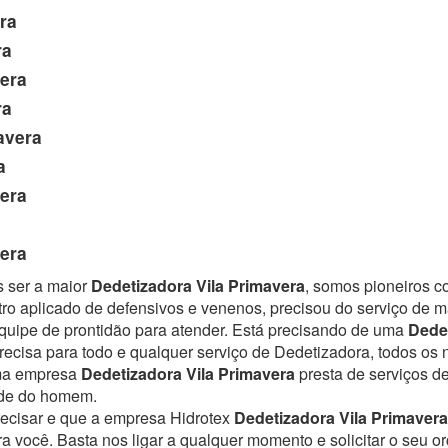
ra
ra
era
ra
avera
a
era
era
s ser a maior
Dedetizadora Vila Primavera
, somos pioneiros c
ro aplicado de defensivos e venenos, precisou do serviço de 
uipe de prontidão para atender.
Está precisando de uma
Dedet
ecisa para todo e qualquer serviço de Dedetizadora, todos os 
Uma empresa
Dedetizadora Vila Primavera
presta de serviços d
úde do homem.
recisar e que a empresa Hidrotex
Dedetizadora Vila Primavera
ra você. Basta nos ligar a qualquer momento e solicitar o seu 