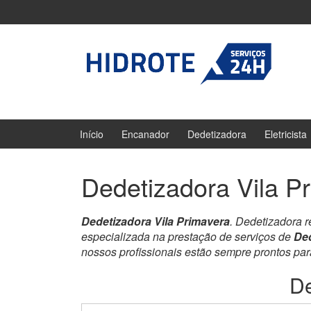
Ir
Pular
para
para
o
menu
Conteúdo
principal
Início
Encanador
Dedetizadora
Eletricista
Dedetizadora Vila P
Dedetizadora Vila Primavera
. Dedetizadora 
especializada na prestação de serviços de
Ded
nossos profissionais estão sempre prontos pa
De