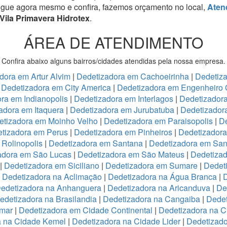
igue agora mesmo e confira, fazemos orçamento no local,
Aten
Vila Primavera Hidrotex
.
ÁREA DE ATENDIMENTO
Confira abaixo alguns bairros/cidades atendidas pela nossa empresa.
dora em Artur Alvim
|
Dedetizadora em Cachoeirinha
|
Dedetiz
|
Dedetizadora em City America
|
Dedetizadora em Engenheiro 
ra em Indianopolis
|
Dedetizadora em Interlagos
|
Dedetizadora
adora em Itaquera
|
Dedetizadora em Jurubatuba
|
Dedetizador
etizadora em Moinho Velho
|
Dedetizadora em Paraisopolis
|
De
tizadora em Perus
|
Dedetizadora em Pinheiros
|
Dedetizadora
Rolinopolis
|
Dedetizadora em Santana
|
Dedetizadora em San
adora em São Lucas
|
Dedetizadora em São Mateus
|
Dedetizad
|
Dedetizadora em Siciliano
|
Dedetizadora em Sumare
|
Dedet
|
Dedetizadora na Aclimação
|
Dedetizadora na Água Branca
|
D
edetizadora na Anhanguera
|
Dedetizadora na Aricanduva
|
De
edetizadora na Brasilandia
|
Dedetizadora na Cangaiba
|
Dedet
emar
|
Dedetizadora em Cidade Continental
|
Dedetizadora na C
a na Cidade Kemel
|
Dedetizadora na Cidade Lider
|
Dedetizad