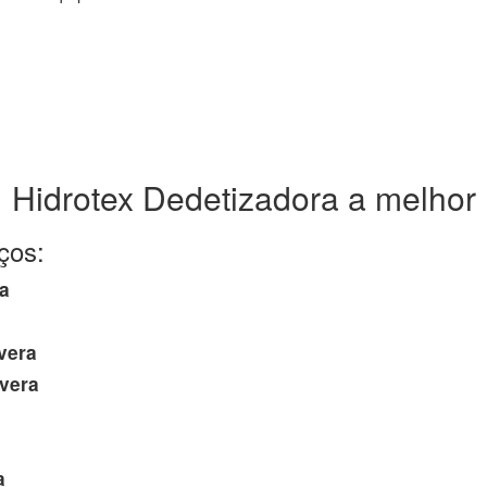
Hidrotex Dedetizadora a melhor
ços:
a
vera
vera
a
a