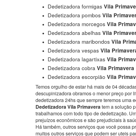
Dedetizadora formigas
Vila Primave
Dedetizadora pombos
Vila Primave
Dedetizadora morcegos
Vila Primav
Dedetizadora abelhas
Vila Primave
Dedetizadora maribondos
Vila Prim
Dedetizadora vespas
Vila Primaver
Dedetizadora lagartixas
Vila Primav
Dedetizadora cobra
Vila Primavera
Dedetizadora escorpião
Vila Primav
Temos orgulho de estar há mais de 04 década
descupinizadora obramos o menor preço por lit
dedetizadora 24hs que sempre teremos uma eq
Dedetizadora Vila Primavera
tem a solução pr
trabalhamos com todo tipo de dedetização. 
prejuízos econômicos e são prejudiciais à sa
Há também, outros serviços que você possa p
muitos outros serviços que podem ser uteis pa