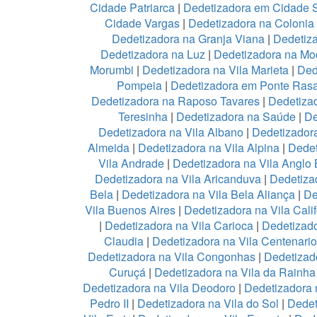
Cidade Patriarca
|
Dedetizadora em Cidade 
Cidade Vargas
|
Dedetizadora na Colonia
Dedetizadora na Granja Viana
|
Dedetiz
Dedetizadora na Luz
|
Dedetizadora na Mo
Morumbi
|
Dedetizadora na Vila Marieta
|
Ded
Pompeia
|
Dedetizadora em Ponte Ras
Dedetizadora na Raposo Tavares
|
Dedetiza
Teresinha
|
Dedetizadora na Saúde
|
De
Dedetizadora na Vila Albano
|
Dedetizadora
Almeida
|
Dedetizadora na Vila Alpina
|
Dedet
Vila Andrade
|
Dedetizadora na Vila Anglo B
Dedetizadora na Vila Aricanduva
|
Dedetiza
Bela
|
Dedetizadora na Vila Bela Aliança
|
De
Vila Buenos Aires
|
Dedetizadora na Vila Calif
|
Dedetizadora na Vila Carioca
|
Dedetizado
Claudia
|
Dedetizadora na Vila Centenario
Dedetizadora na Vila Congonhas
|
Dedetizad
Curuçá
|
Dedetizadora na Vila da Rainh
Dedetizadora na Vila Deodoro
|
Dedetizadora 
Pedro II
|
Dedetizadora na Vila do Sol
|
Dedet