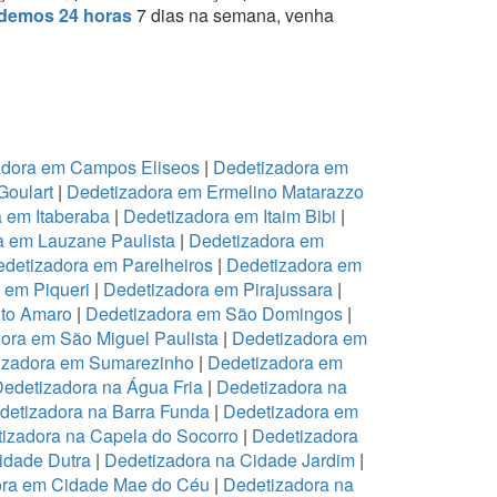
demos 24 horas
7 dias na semana, venha
adora em Campos Eliseos
|
Dedetizadora em
Goulart
|
Dedetizadora em Ermelino Matarazzo
 em Itaberaba
|
Dedetizadora em Itaim Bibi
|
a em Lauzane Paulista
|
Dedetizadora em
detizadora em Parelheiros
|
Dedetizadora em
 em Piqueri
|
Dedetizadora em Pirajussara
|
to Amaro
|
Dedetizadora em São Domingos
|
ora em São Miguel Paulista
|
Dedetizadora em
izadora em Sumarezinho
|
Dedetizadora em
edetizadora na Água Fria
|
Dedetizadora na
detizadora na Barra Funda
|
Dedetizadora em
izadora na Capela do Socorro
|
Dedetizadora
idade Dutra
|
Dedetizadora na Cidade Jardim
|
ora em Cidade Mae do Céu
|
Dedetizadora na