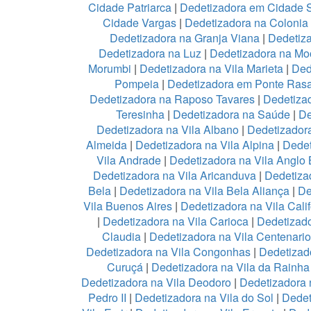
Cidade Patriarca
|
Dedetizadora em Cidade 
Cidade Vargas
|
Dedetizadora na Colonia
Dedetizadora na Granja Viana
|
Dedetiz
Dedetizadora na Luz
|
Dedetizadora na Mo
Morumbi
|
Dedetizadora na Vila Marieta
|
Ded
Pompeia
|
Dedetizadora em Ponte Ras
Dedetizadora na Raposo Tavares
|
Dedetiza
Teresinha
|
Dedetizadora na Saúde
|
De
Dedetizadora na Vila Albano
|
Dedetizadora
Almeida
|
Dedetizadora na Vila Alpina
|
Dedet
Vila Andrade
|
Dedetizadora na Vila Anglo B
Dedetizadora na Vila Aricanduva
|
Dedetiza
Bela
|
Dedetizadora na Vila Bela Aliança
|
De
Vila Buenos Aires
|
Dedetizadora na Vila Calif
|
Dedetizadora na Vila Carioca
|
Dedetizado
Claudia
|
Dedetizadora na Vila Centenario
Dedetizadora na Vila Congonhas
|
Dedetizad
Curuçá
|
Dedetizadora na Vila da Rainh
Dedetizadora na Vila Deodoro
|
Dedetizadora 
Pedro II
|
Dedetizadora na Vila do Sol
|
Dedet