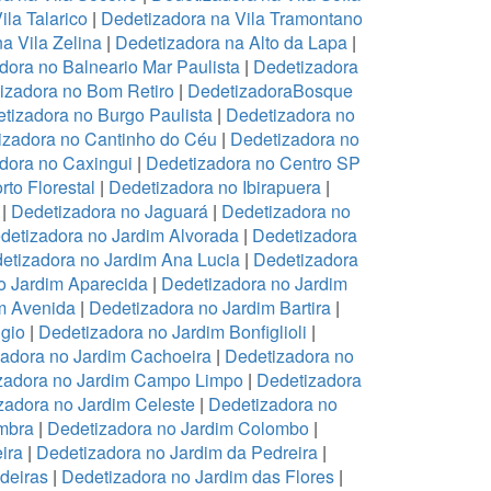
ila Talarico
|
Dedetizadora na Vila Tramontano
a Vila Zelina
|
Dedetizadora na Alto da Lapa
|
dora no Balneario Mar Paulista
|
Dedetizadora
izadora no Bom Retiro
|
DedetizadoraBosque
tizadora no Burgo Paulista
|
Dedetizadora no
izadora no Cantinho do Céu
|
Dedetizadora no
dora no Caxingui
|
Dedetizadora no Centro SP
to Florestal
|
Dedetizadora no Ibirapuera
|
|
Dedetizadora no Jaguará
|
Dedetizadora no
detizadora no Jardim Alvorada
|
Dedetizadora
etizadora no Jardim Ana Lucia
|
Dedetizadora
o Jardim Aparecida
|
Dedetizadora no Jardim
m Avenida
|
Dedetizadora no Jardim Bartira
|
gio
|
Dedetizadora no Jardim Bonfiglioli
|
adora no Jardim Cachoeira
|
Dedetizadora no
zadora no Jardim Campo Limpo
|
Dedetizadora
zadora no Jardim Celeste
|
Dedetizadora no
mbra
|
Dedetizadora no Jardim Colombo
|
ira
|
Dedetizadora no Jardim da Pedreira
|
deiras
|
Dedetizadora no Jardim das Flores
|