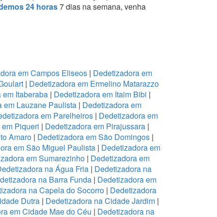
demos 24 horas
7 dias na semana, venha
adora em Campos Eliseos
|
Dedetizadora em
Goulart
|
Dedetizadora em Ermelino Matarazzo
 em Itaberaba
|
Dedetizadora em Itaim Bibi
|
a em Lauzane Paulista
|
Dedetizadora em
detizadora em Parelheiros
|
Dedetizadora em
 em Piqueri
|
Dedetizadora em Pirajussara
|
to Amaro
|
Dedetizadora em São Domingos
|
ora em São Miguel Paulista
|
Dedetizadora em
izadora em Sumarezinho
|
Dedetizadora em
edetizadora na Água Fria
|
Dedetizadora na
detizadora na Barra Funda
|
Dedetizadora em
izadora na Capela do Socorro
|
Dedetizadora
idade Dutra
|
Dedetizadora na Cidade Jardim
|
ora em Cidade Mae do Céu
|
Dedetizadora na