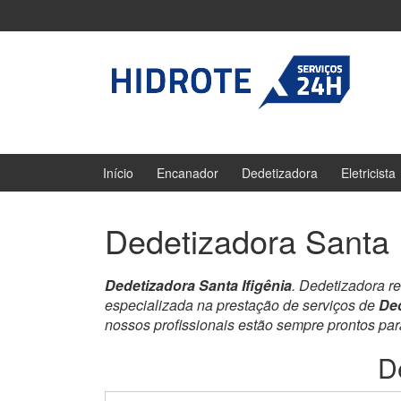
Ir
Pular
para
para
o
menu
Conteúdo
principal
Início
Encanador
Dedetizadora
Eletricista
Dedetizadora Santa I
Dedetizadora Santa Ifigênia
. Dedetizadora r
especializada na prestação de serviços de
Ded
nossos profissionais estão sempre prontos pa
D