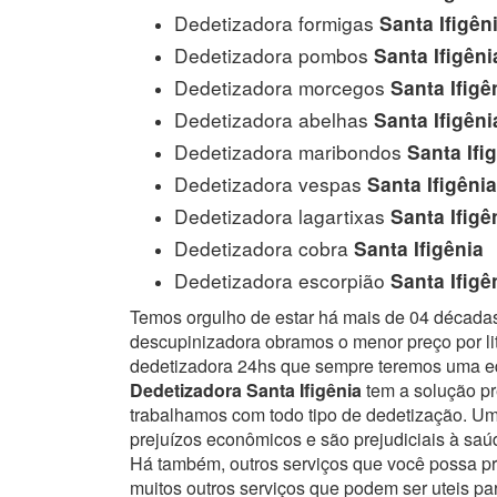
Dedetizadora formigas
Santa Ifigên
Dedetizadora pombos
Santa Ifigêni
Dedetizadora morcegos
Santa Ifigê
Dedetizadora abelhas
Santa Ifigêni
Dedetizadora maribondos
Santa Ifi
Dedetizadora vespas
Santa Ifigênia
Dedetizadora lagartixas
Santa Ifigê
Dedetizadora cobra
Santa Ifigênia
Dedetizadora escorpião
Santa Ifigê
Temos orgulho de estar há mais de 04 década
descupinizadora obramos o menor preço por lit
dedetizadora 24hs que sempre teremos uma eq
Dedetizadora Santa Ifigênia
tem a solução pr
trabalhamos com todo tipo de dedetização. 
prejuízos econômicos e são prejudiciais à sa
Há também, outros serviços que você possa p
muitos outros serviços que podem ser uteis pa