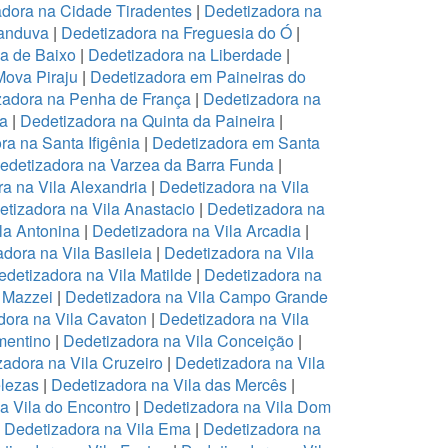
dora na Cidade Tiradentes
|
Dedetizadora na
canduva
|
Dedetizadora na Freguesia do Ó
|
pa de Baixo
|
Dedetizadora na Liberdade
|
Mova Piraju
|
Dedetizadora em Paineiras do
zadora na Penha de França
|
Dedetizadora na
na
|
Dedetizadora na Quinta da Paineira
|
ra na Santa Ifigênia
|
Dedetizadora em Santa
edetizadora na Varzea da Barra Funda
|
a na Vila Alexandria
|
Dedetizadora na Vila
tizadora na Vila Anastacio
|
Dedetizadora na
la Antonina
|
Dedetizadora na Vila Arcadia
|
dora na Vila Basileia
|
Dedetizadora na Vila
edetizadora na Vila Matilde
|
Dedetizadora na
 Mazzei
|
Dedetizadora na Vila Campo Grande
dora na Vila Cavaton
|
Dedetizadora na Vila
mentino
|
Dedetizadora na Vila Conceição
|
zadora na Vila Cruzeiro
|
Dedetizadora na Vila
elezas
|
Dedetizadora na Vila das Mercês
|
a Vila do Encontro
|
Dedetizadora na Vila Dom
|
Dedetizadora na Vila Ema
|
Dedetizadora na