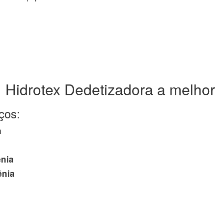
Hidrotex Dedetizadora a melhor
ços:
a
ênia
ênia