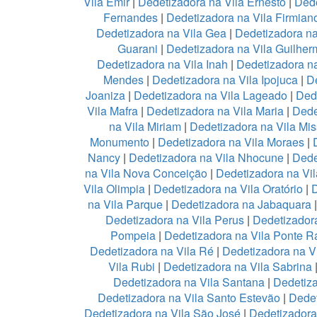
Vila Emir
|
Dedetizadora na Vila Ernesto
|
Dede
Fernandes
|
Dedetizadora na Vila Firmian
Dedetizadora na Vila Gea
|
Dedetizadora na
Guarani
|
Dedetizadora na Vila Guilher
Dedetizadora na Vila Inah
|
Dedetizadora na
Mendes
|
Dedetizadora na Vila Ipojuca
|
De
Joaniza
|
Dedetizadora na Vila Lageado
|
Dede
Vila Mafra
|
Dedetizadora na Vila Maria
|
Dede
na Vila Miriam
|
Dedetizadora na Vila Mis
Monumento
|
Dedetizadora na Vila Moraes
|
Nancy
|
Dedetizadora na Vila Nhocune
|
Dede
na Vila Nova Conceição
|
Dedetizadora na Vi
Vila Olimpia
|
Dedetizadora na Vila Oratório
|
D
na Vila Parque
|
Dedetizadora na Jabaquara
Dedetizadora na Vila Perus
|
Dedetizadora
Pompeia
|
Dedetizadora na Vila Ponte R
Dedetizadora na Vila Ré
|
Dedetizadora na V
Vila Rubi
|
Dedetizadora na Vila Sabrina
Dedetizadora na Vila Santana
|
Dedetiza
Dedetizadora na Vila Santo Estevão
|
Dedet
Dedetizadora na Vila São José
|
Dedetizadora