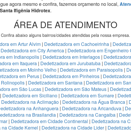
igue agora mesmo e confira, fazemos orçamento no local,
Aten
Santa Ifigênia Hidrotex
.
ÁREA DE ATENDIMENTO
Confira abaixo alguns bairros/cidades atendidas pela nossa empresa.
dora em Artur Alvim
|
Dedetizadora em Cachoeirinha
|
Dedetiz
|
Dedetizadora em City America
|
Dedetizadora em Engenheiro 
ra em Indianopolis
|
Dedetizadora em Interlagos
|
Dedetizadora
adora em Itaquera
|
Dedetizadora em Jurubatuba
|
Dedetizador
etizadora em Moinho Velho
|
Dedetizadora em Paraisopolis
|
De
tizadora em Perus
|
Dedetizadora em Pinheiros
|
Dedetizadora
Rolinopolis
|
Dedetizadora em Santana
|
Dedetizadora em San
adora em São Lucas
|
Dedetizadora em São Mateus
|
Dedetizad
|
Dedetizadora em Siciliano
|
Dedetizadora em Sumare
|
Dedet
|
Dedetizadora na Aclimação
|
Dedetizadora na Água Branca
|
D
edetizadora na Anhanguera
|
Dedetizadora na Aricanduva
|
De
edetizadora na Brasilandia
|
Dedetizadora na Cangaiba
|
Dedet
emar
|
Dedetizadora em Cidade Continental
|
Dedetizadora na C
a na Cidade Kemel
|
Dedetizadora na Cidade Lider
|
Dedetizad