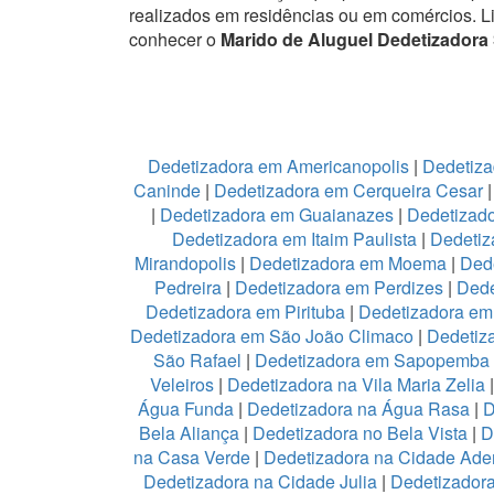
realizados em residências ou em comércios.
L
conhecer o
Marido de Aluguel Dedetizadora 
Dedetizadora em Americanopolis
|
Dedetiza
Caninde
|
Dedetizadora em Cerqueira Cesar
|
Dedetizadora em Guaianazes
|
Dedetizado
Dedetizadora em Itaim Paulista
|
Dedetiz
Mirandopolis
|
Dedetizadora em Moema
|
Ded
Pedreira
|
Dedetizadora em Perdizes
|
Dede
Dedetizadora em Pirituba
|
Dedetizadora em 
Dedetizadora em São João Climaco
|
Dedetiz
São Rafael
|
Dedetizadora em Sapopemba
Veleiros
|
Dedetizadora na Vila Maria Zelia
Água Funda
|
Dedetizadora na Água Rasa
|
D
Bela Aliança
|
Dedetizadora no Bela Vista
|
D
na Casa Verde
|
Dedetizadora na Cidade Ad
Dedetizadora na Cidade Julia
|
Dedetizador