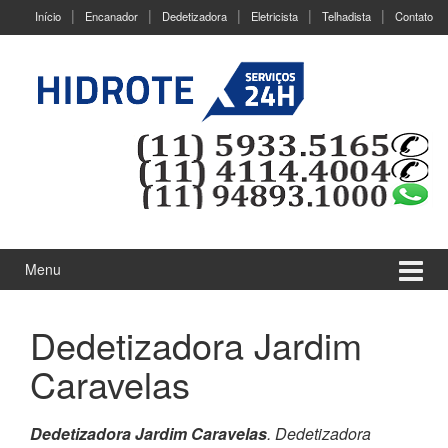
Ir
Pular
Início
Encanador
Dedetizadora
Eletricista
Telhadista
Contato
para
para
o
menu
Conteúdo
principal
Menu
Dedetizadora Jardim
Caravelas
Dedetizadora Jardim Caravelas
. Dedetizadora