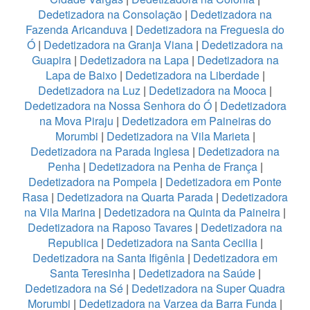
Dedetizadora na Consolação
|
Dedetizadora na
Fazenda Aricanduva
|
Dedetizadora na Freguesia do
Ó
|
Dedetizadora na Granja Viana
|
Dedetizadora na
Guapira
|
Dedetizadora na Lapa
|
Dedetizadora na
Lapa de Baixo
|
Dedetizadora na Liberdade
|
Dedetizadora na Luz
|
Dedetizadora na Mooca
|
Dedetizadora na Nossa Senhora do Ó
|
Dedetizadora
na Mova Piraju
|
Dedetizadora em Paineiras do
Morumbi
|
Dedetizadora na Vila Marieta
|
Dedetizadora na Parada Inglesa
|
Dedetizadora na
Penha
|
Dedetizadora na Penha de França
|
Dedetizadora na Pompeia
|
Dedetizadora em Ponte
Rasa
|
Dedetizadora na Quarta Parada
|
Dedetizadora
na Vila Marina
|
Dedetizadora na Quinta da Paineira
|
Dedetizadora na Raposo Tavares
|
Dedetizadora na
Republica
|
Dedetizadora na Santa Cecilia
|
Dedetizadora na Santa Ifigênia
|
Dedetizadora em
Santa Teresinha
|
Dedetizadora na Saúde
|
Dedetizadora na Sé
|
Dedetizadora na Super Quadra
Morumbi
|
Dedetizadora na Varzea da Barra Funda
|