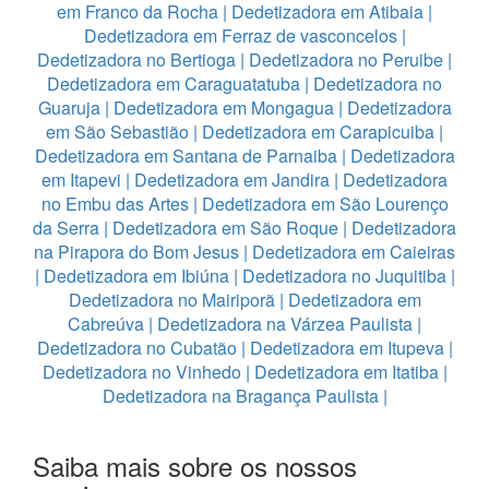
em Franco da Rocha
|
Dedetizadora em Atibaia
|
Dedetizadora em Ferraz de vasconcelos
|
Dedetizadora no Bertioga
|
Dedetizadora no Peruibe
|
Dedetizadora em Caraguatatuba
|
Dedetizadora no
Guaruja
|
Dedetizadora em Mongagua
|
Dedetizadora
em São Sebastião
|
Dedetizadora em Carapicuiba
|
Dedetizadora em Santana de Parnaiba
|
Dedetizadora
em Itapevi
|
Dedetizadora em Jandira
|
Dedetizadora
no Embu das Artes
|
Dedetizadora em São Lourenço
da Serra
|
Dedetizadora em São Roque
|
Dedetizadora
na Pirapora do Bom Jesus
|
Dedetizadora em Caieiras
|
Dedetizadora em Ibiúna
|
Dedetizadora no Juquitiba
|
Dedetizadora no Mairiporã
|
Dedetizadora em
Cabreúva
|
Dedetizadora na Várzea Paulista
|
Dedetizadora no Cubatão
|
Dedetizadora em Itupeva
|
Dedetizadora no Vinhedo
|
Dedetizadora em Itatiba
|
Dedetizadora na Bragança Paulista
|
Saiba mais sobre os nossos