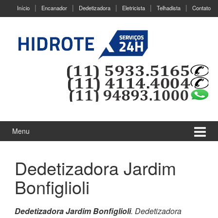
Ir
Pular
Início
Encanador
Dedetizadora
Eletricista
Telhadista
Contato
para
para
o
menu
Conteúdo
principal
Menu
Dedetizadora Jardim
Bonfiglioli
Dedetizadora Jardim Bonfiglioli
. Dedetizadora