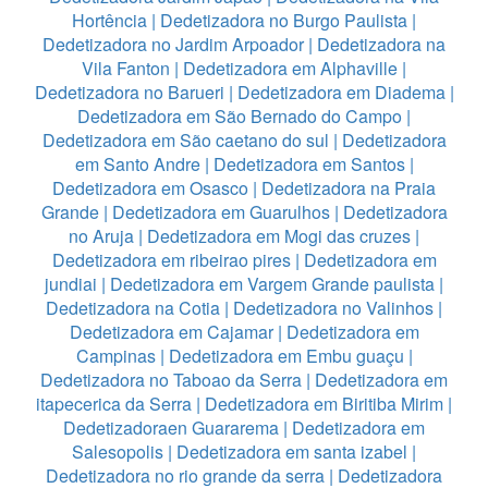
Hortência
|
Dedetizadora no Burgo Paulista
|
Dedetizadora no Jardim Arpoador
|
Dedetizadora na
Vila Fanton
|
Dedetizadora em Alphaville
|
Dedetizadora no Barueri
|
Dedetizadora em Diadema
|
Dedetizadora em São Bernado do Campo
|
Dedetizadora em São caetano do sul
|
Dedetizadora
em Santo Andre
|
Dedetizadora em Santos
|
Dedetizadora em Osasco
|
Dedetizadora na Praia
Grande
|
Dedetizadora em Guarulhos
|
Dedetizadora
no Aruja
|
Dedetizadora em Mogi das cruzes
|
Dedetizadora em ribeirao pires
|
Dedetizadora em
jundiai
|
Dedetizadora em Vargem Grande paulista
|
Dedetizadora na Cotia
|
Dedetizadora no Valinhos
|
Dedetizadora em Cajamar
|
Dedetizadora em
Campinas
|
Dedetizadora em Embu guaçu
|
Dedetizadora no Taboao da Serra
|
Dedetizadora em
itapecerica da Serra
|
Dedetizadora em Biritiba Mirim
|
Dedetizadoraen Guararema
|
Dedetizadora em
Salesopolis
|
Dedetizadora em santa izabel
|
Dedetizadora no rio grande da serra
|
Dedetizadora