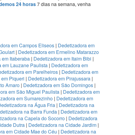
demos 24 horas
7 dias na semana, venha
adora em Campos Eliseos
|
Dedetizadora em
Goulart
|
Dedetizadora em Ermelino Matarazzo
 em Itaberaba
|
Dedetizadora em Itaim Bibi
|
a em Lauzane Paulista
|
Dedetizadora em
detizadora em Parelheiros
|
Dedetizadora em
 em Piqueri
|
Dedetizadora em Pirajussara
|
to Amaro
|
Dedetizadora em São Domingos
|
ora em São Miguel Paulista
|
Dedetizadora em
izadora em Sumarezinho
|
Dedetizadora em
edetizadora na Água Fria
|
Dedetizadora na
detizadora na Barra Funda
|
Dedetizadora em
izadora na Capela do Socorro
|
Dedetizadora
idade Dutra
|
Dedetizadora na Cidade Jardim
|
ora em Cidade Mae do Céu
|
Dedetizadora na