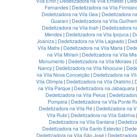
Vila Emir
|
Dedetizadora na Vila Ernesto
|
Dede
Fernandes
|
Dedetizadora na Vila Firmian
Dedetizadora na Vila Gea
|
Dedetizadora na
Guarani
|
Dedetizadora na Vila Guilher
Dedetizadora na Vila Inah
|
Dedetizadora na
Mendes
|
Dedetizadora na Vila Ipojuca
|
De
Joaniza
|
Dedetizadora na Vila Lageado
|
Dede
Vila Mafra
|
Dedetizadora na Vila Maria
|
Dede
na Vila Miriam
|
Dedetizadora na Vila Mis
Monumento
|
Dedetizadora na Vila Moraes
|
Nancy
|
Dedetizadora na Vila Nhocune
|
Dede
na Vila Nova Conceição
|
Dedetizadora na Vi
Vila Olimpia
|
Dedetizadora na Vila Oratório
|
D
na Vila Parque
|
Dedetizadora na Jabaquara
Dedetizadora na Vila Perus
|
Dedetizadora
Pompeia
|
Dedetizadora na Vila Ponte R
Dedetizadora na Vila Ré
|
Dedetizadora na V
Vila Rubi
|
Dedetizadora na Vila Sabrina
Dedetizadora na Vila Santana
|
Dedetiza
Dedetizadora na Vila Santo Estevão
|
Dedet
Dedetizadora na Vila São José
|
Dedetizadora