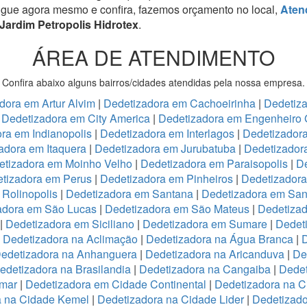
igue agora mesmo e confira, fazemos orçamento no local,
Aten
Jardim Petropolis Hidrotex
.
ÁREA DE ATENDIMENTO
Confira abaixo alguns bairros/cidades atendidas pela nossa empresa.
dora em Artur Alvim
|
Dedetizadora em Cachoeirinha
|
Dedetiz
|
Dedetizadora em City America
|
Dedetizadora em Engenheiro 
ra em Indianopolis
|
Dedetizadora em Interlagos
|
Dedetizadora
adora em Itaquera
|
Dedetizadora em Jurubatuba
|
Dedetizador
etizadora em Moinho Velho
|
Dedetizadora em Paraisopolis
|
De
tizadora em Perus
|
Dedetizadora em Pinheiros
|
Dedetizadora
Rolinopolis
|
Dedetizadora em Santana
|
Dedetizadora em San
adora em São Lucas
|
Dedetizadora em São Mateus
|
Dedetizad
|
Dedetizadora em Siciliano
|
Dedetizadora em Sumare
|
Dedet
|
Dedetizadora na Aclimação
|
Dedetizadora na Água Branca
|
D
edetizadora na Anhanguera
|
Dedetizadora na Aricanduva
|
De
edetizadora na Brasilandia
|
Dedetizadora na Cangaiba
|
Dedet
emar
|
Dedetizadora em Cidade Continental
|
Dedetizadora na C
a na Cidade Kemel
|
Dedetizadora na Cidade Lider
|
Dedetizad