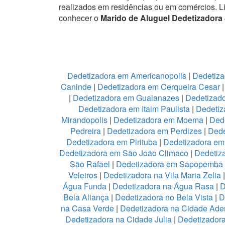
realizados em residências ou em comércios.
L
conhecer o
Marido de Aluguel Dedetizadora 
Dedetizadora em Americanopolis
|
Dedetiza
Caninde
|
Dedetizadora em Cerqueira Cesar
|
Dedetizadora em Guaianazes
|
Dedetizado
Dedetizadora em Itaim Paulista
|
Dedetiz
Mirandopolis
|
Dedetizadora em Moema
|
Ded
Pedreira
|
Dedetizadora em Perdizes
|
Dede
Dedetizadora em Pirituba
|
Dedetizadora em 
Dedetizadora em São João Climaco
|
Dedetiz
São Rafael
|
Dedetizadora em Sapopemba
Veleiros
|
Dedetizadora na Vila Maria Zelia
Água Funda
|
Dedetizadora na Água Rasa
|
D
Bela Aliança
|
Dedetizadora no Bela Vista
|
D
na Casa Verde
|
Dedetizadora na Cidade Ad
Dedetizadora na Cidade Julia
|
Dedetizador