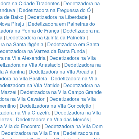
dora na Cidade Tiradentes
|
Dedetizadora na
canduva
|
Dedetizadora na Freguesia do Ó
|
pa de Baixo
|
Dedetizadora na Liberdade
|
Mova Piraju
|
Dedetizadora em Paineiras do
zadora na Penha de França
|
Dedetizadora na
na
|
Dedetizadora na Quinta da Paineira
|
ra na Santa Ifigênia
|
Dedetizadora em Santa
edetizadora na Varzea da Barra Funda
|
a na Vila Alexandria
|
Dedetizadora na Vila
tizadora na Vila Anastacio
|
Dedetizadora na
la Antonina
|
Dedetizadora na Vila Arcadia
|
dora na Vila Basileia
|
Dedetizadora na Vila
edetizadora na Vila Matilde
|
Dedetizadora na
 Mazzei
|
Dedetizadora na Vila Campo Grande
dora na Vila Cavaton
|
Dedetizadora na Vila
mentino
|
Dedetizadora na Vila Conceição
|
zadora na Vila Cruzeiro
|
Dedetizadora na Vila
elezas
|
Dedetizadora na Vila das Mercês
|
a Vila do Encontro
|
Dedetizadora na Vila Dom
|
Dedetizadora na Vila Ema
|
Dedetizadora na