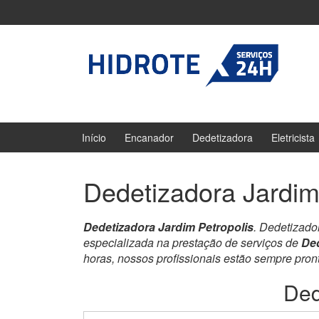
Ir
Pular
para
para
o
menu
Conteúdo
principal
Início
Encanador
Dedetizadora
Eletricista
Dedetizadora Jardim
Dedetizadora Jardim Petropolis
. Dedetizado
especializada na prestação de serviços de
Ded
horas, nossos profissionais estão sempre pro
Ded