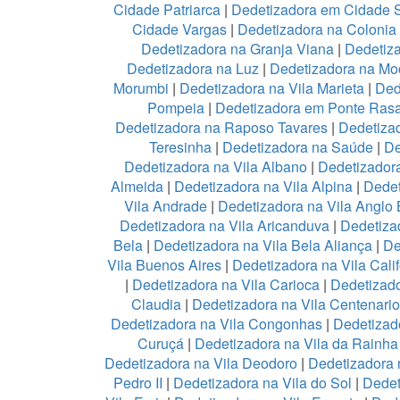
Cidade Patriarca
|
Dedetizadora em Cidade 
Cidade Vargas
|
Dedetizadora na Colonia
Dedetizadora na Granja Viana
|
Dedetiz
Dedetizadora na Luz
|
Dedetizadora na Mo
Morumbi
|
Dedetizadora na Vila Marieta
|
Ded
Pompeia
|
Dedetizadora em Ponte Ras
Dedetizadora na Raposo Tavares
|
Dedetiza
Teresinha
|
Dedetizadora na Saúde
|
De
Dedetizadora na Vila Albano
|
Dedetizadora
Almeida
|
Dedetizadora na Vila Alpina
|
Dedet
Vila Andrade
|
Dedetizadora na Vila Anglo B
Dedetizadora na Vila Aricanduva
|
Dedetiza
Bela
|
Dedetizadora na Vila Bela Aliança
|
De
Vila Buenos Aires
|
Dedetizadora na Vila Calif
|
Dedetizadora na Vila Carioca
|
Dedetizado
Claudia
|
Dedetizadora na Vila Centenario
Dedetizadora na Vila Congonhas
|
Dedetizad
Curuçá
|
Dedetizadora na Vila da Rainh
Dedetizadora na Vila Deodoro
|
Dedetizadora 
Pedro II
|
Dedetizadora na Vila do Sol
|
Dedet