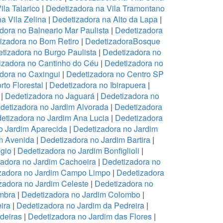
ila Talarico
|
Dedetizadora na Vila Tramontano
a Vila Zelina
|
Dedetizadora na Alto da Lapa
|
dora no Balneario Mar Paulista
|
Dedetizadora
izadora no Bom Retiro
|
DedetizadoraBosque
tizadora no Burgo Paulista
|
Dedetizadora no
izadora no Cantinho do Céu
|
Dedetizadora no
dora no Caxingui
|
Dedetizadora no Centro SP
to Florestal
|
Dedetizadora no Ibirapuera
|
|
Dedetizadora no Jaguará
|
Dedetizadora no
detizadora no Jardim Alvorada
|
Dedetizadora
etizadora no Jardim Ana Lucia
|
Dedetizadora
o Jardim Aparecida
|
Dedetizadora no Jardim
m Avenida
|
Dedetizadora no Jardim Bartira
|
gio
|
Dedetizadora no Jardim Bonfiglioli
|
adora no Jardim Cachoeira
|
Dedetizadora no
zadora no Jardim Campo Limpo
|
Dedetizadora
zadora no Jardim Celeste
|
Dedetizadora no
mbra
|
Dedetizadora no Jardim Colombo
|
ira
|
Dedetizadora no Jardim da Pedreira
|
deiras
|
Dedetizadora no Jardim das Flores
|