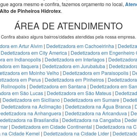
igue agora mesmo e confira, fazemos orçamento no local,
Aten
Alto de Pinheiros Hidrotex
.
ÁREA DE ATENDIMENTO
Confira abaixo alguns bairros/cidades atendidas pela nossa empresa.
dora em Artur Alvim
|
Dedetizadora em Cachoeirinha
|
Dedetiz
|
Dedetizadora em City America
|
Dedetizadora em Engenheiro 
ra em Indianopolis
|
Dedetizadora em Interlagos
|
Dedetizadora
adora em Itaquera
|
Dedetizadora em Jurubatuba
|
Dedetizador
etizadora em Moinho Velho
|
Dedetizadora em Paraisopolis
|
De
tizadora em Perus
|
Dedetizadora em Pinheiros
|
Dedetizadora
Rolinopolis
|
Dedetizadora em Santana
|
Dedetizadora em San
adora em São Lucas
|
Dedetizadora em São Mateus
|
Dedetizad
|
Dedetizadora em Siciliano
|
Dedetizadora em Sumare
|
Dedet
|
Dedetizadora na Aclimação
|
Dedetizadora na Água Branca
|
D
edetizadora na Anhanguera
|
Dedetizadora na Aricanduva
|
De
edetizadora na Brasilandia
|
Dedetizadora na Cangaiba
|
Dedet
emar
|
Dedetizadora em Cidade Continental
|
Dedetizadora na C
a na Cidade Kemel
|
Dedetizadora na Cidade Lider
|
Dedetizad