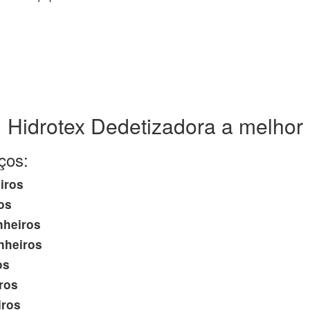
Hidrotex Dedetizadora a melhor
ços:
iros
os
nheiros
nheiros
os
ros
iros