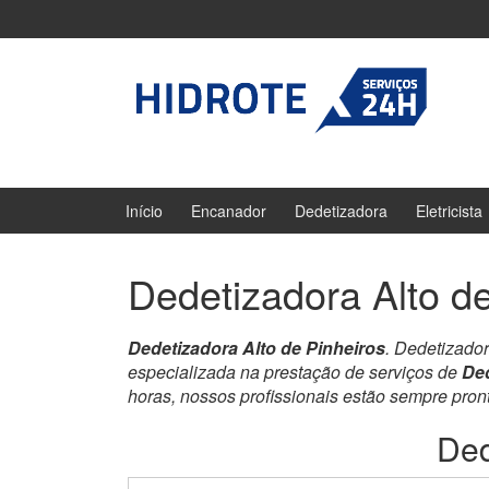
Ir
Pular
para
para
o
menu
Conteúdo
principal
Início
Encanador
Dedetizadora
Eletricista
Dedetizadora Alto de
Dedetizadora Alto de Pinheiros
. Dedetizado
especializada na prestação de serviços de
Ded
horas, nossos profissionais estão sempre pro
Ded