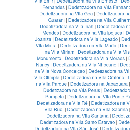
Vila Emir
|
Dedetizadora na Vila Ernesto
|
Dede
Fernandes
|
Dedetizadora na Vila Firmian
Dedetizadora na Vila Gea
|
Dedetizadora na
Guarani
|
Dedetizadora na Vila Guilher
Dedetizadora na Vila Inah
|
Dedetizadora na
Mendes
|
Dedetizadora na Vila Ipojuca
|
De
Joaniza
|
Dedetizadora na Vila Lageado
|
Dede
Vila Mafra
|
Dedetizadora na Vila Maria
|
Dede
na Vila Miriam
|
Dedetizadora na Vila Mis
Monumento
|
Dedetizadora na Vila Moraes
|
Nancy
|
Dedetizadora na Vila Nhocune
|
Dede
na Vila Nova Conceição
|
Dedetizadora na Vi
Vila Olimpia
|
Dedetizadora na Vila Oratório
|
D
na Vila Parque
|
Dedetizadora na Jabaquara
Dedetizadora na Vila Perus
|
Dedetizadora
Pompeia
|
Dedetizadora na Vila Ponte R
Dedetizadora na Vila Ré
|
Dedetizadora na V
Vila Rubi
|
Dedetizadora na Vila Sabrina
Dedetizadora na Vila Santana
|
Dedetiza
Dedetizadora na Vila Santo Estevão
|
Dedet
Dedetizadora na Vila São José
|
Dedetizadora