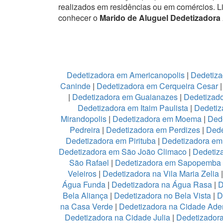
realizados em residências ou em comércios.
L
conhecer o
Marido de Aluguel Dedetizadora 
Dedetizadora em Americanopolis
|
Dedetiza
Caninde
|
Dedetizadora em Cerqueira Cesar
|
Dedetizadora em Guaianazes
|
Dedetizado
Dedetizadora em Itaim Paulista
|
Dedetiz
Mirandopolis
|
Dedetizadora em Moema
|
Ded
Pedreira
|
Dedetizadora em Perdizes
|
Dede
Dedetizadora em Pirituba
|
Dedetizadora em 
Dedetizadora em São João Climaco
|
Dedetiz
São Rafael
|
Dedetizadora em Sapopemba
Veleiros
|
Dedetizadora na Vila Maria Zelia
Água Funda
|
Dedetizadora na Água Rasa
|
D
Bela Aliança
|
Dedetizadora no Bela Vista
|
D
na Casa Verde
|
Dedetizadora na Cidade Ad
Dedetizadora na Cidade Julia
|
Dedetizador