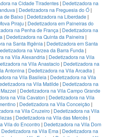
dora na Cidade Tiradentes
|
Dedetizadora na
canduva
|
Dedetizadora na Freguesia do Ó
|
pa de Baixo
|
Dedetizadora na Liberdade
|
Mova Piraju
|
Dedetizadora em Paineiras do
zadora na Penha de França
|
Dedetizadora na
na
|
Dedetizadora na Quinta da Paineira
|
ra na Santa Ifigênia
|
Dedetizadora em Santa
edetizadora na Varzea da Barra Funda
|
a na Vila Alexandria
|
Dedetizadora na Vila
tizadora na Vila Anastacio
|
Dedetizadora na
la Antonina
|
Dedetizadora na Vila Arcadia
|
dora na Vila Basileia
|
Dedetizadora na Vila
edetizadora na Vila Matilde
|
Dedetizadora na
 Mazzei
|
Dedetizadora na Vila Campo Grande
dora na Vila Cavaton
|
Dedetizadora na Vila
mentino
|
Dedetizadora na Vila Conceição
|
zadora na Vila Cruzeiro
|
Dedetizadora na Vila
elezas
|
Dedetizadora na Vila das Mercês
|
a Vila do Encontro
|
Dedetizadora na Vila Dom
|
Dedetizadora na Vila Ema
|
Dedetizadora na