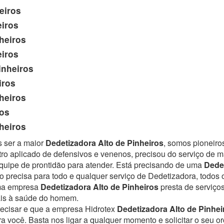
eiros
eiros
heiros
eiros
inheiros
iros
heiros
ros
heiros
s ser a maior
Dedetizadora Alto de Pinheiros
, somos pioneiro
ro aplicado de defensivos e venenos, precisou do serviço de 
uipe de prontidão para atender.
Está precisando de uma
Dedet
 precisa para todo e qualquer serviço de Dedetizadora, todos 
Uma empresa
Dedetizadora Alto de Pinheiros
presta de serviço
ais à saúde do homem.
recisar e que a empresa Hidrotex
Dedetizadora Alto de Pinhei
ra você. Basta nos ligar a qualquer momento e solicitar o seu 