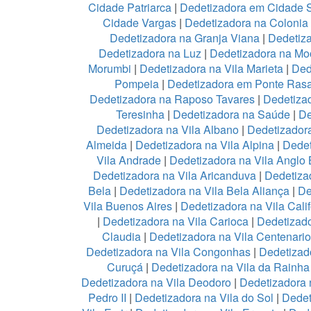
Cidade Patriarca
|
Dedetizadora em Cidade 
Cidade Vargas
|
Dedetizadora na Colonia
Dedetizadora na Granja Viana
|
Dedetiz
Dedetizadora na Luz
|
Dedetizadora na Mo
Morumbi
|
Dedetizadora na Vila Marieta
|
Ded
Pompeia
|
Dedetizadora em Ponte Ras
Dedetizadora na Raposo Tavares
|
Dedetiza
Teresinha
|
Dedetizadora na Saúde
|
De
Dedetizadora na Vila Albano
|
Dedetizadora
Almeida
|
Dedetizadora na Vila Alpina
|
Dedet
Vila Andrade
|
Dedetizadora na Vila Anglo B
Dedetizadora na Vila Aricanduva
|
Dedetiza
Bela
|
Dedetizadora na Vila Bela Aliança
|
De
Vila Buenos Aires
|
Dedetizadora na Vila Calif
|
Dedetizadora na Vila Carioca
|
Dedetizado
Claudia
|
Dedetizadora na Vila Centenario
Dedetizadora na Vila Congonhas
|
Dedetizad
Curuçá
|
Dedetizadora na Vila da Rainh
Dedetizadora na Vila Deodoro
|
Dedetizadora 
Pedro II
|
Dedetizadora na Vila do Sol
|
Dedet