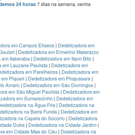
demos 24 horas
7 dias na semana, venha
adora em Campos Eliseos
|
Dedetizadora em
Goulart
|
Dedetizadora em Ermelino Matarazzo
 em Itaberaba
|
Dedetizadora em Itaim Bibi
|
a em Lauzane Paulista
|
Dedetizadora em
detizadora em Parelheiros
|
Dedetizadora em
 em Piqueri
|
Dedetizadora em Pirajussara
|
to Amaro
|
Dedetizadora em São Domingos
|
ora em São Miguel Paulista
|
Dedetizadora em
izadora em Sumarezinho
|
Dedetizadora em
edetizadora na Água Fria
|
Dedetizadora na
detizadora na Barra Funda
|
Dedetizadora em
izadora na Capela do Socorro
|
Dedetizadora
idade Dutra
|
Dedetizadora na Cidade Jardim
|
ora em Cidade Mae do Céu
|
Dedetizadora na