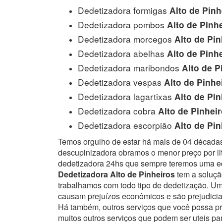
Dedetizadora formigas
Alto de Pinh
Dedetizadora pombos
Alto de Pinh
Dedetizadora morcegos
Alto de Pin
Dedetizadora abelhas
Alto de Pinh
Dedetizadora maribondos
Alto de P
Dedetizadora vespas
Alto de Pinhe
Dedetizadora lagartixas
Alto de Pin
Dedetizadora cobra
Alto de Pinhei
Dedetizadora escorpião
Alto de Pin
Temos orgulho de estar há mais de 04 década
descupinizadora obramos o menor preço por lit
dedetizadora 24hs que sempre teremos uma eq
Dedetizadora Alto de Pinheiros
tem a solução
trabalhamos com todo tipo de dedetização. 
causam prejuízos econômicos e são prejudici
Há também, outros serviços que você possa p
muitos outros serviços que podem ser uteis pa