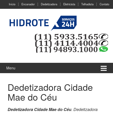
Ir
Pular
Início
Encanador
Dedetizadora
Eletricista
Telhadista
Contato
para
para
o
menu
Conteúdo
principal
Menu
Dedetizadora Cidade
Mae do Céu
Dedetizadora Cidade Mae do Céu
. Dedetizadora