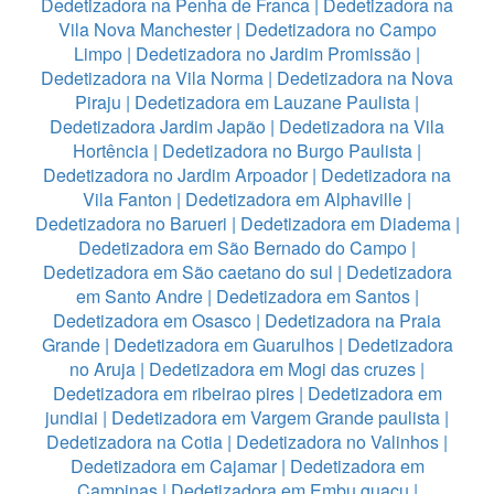
Dedetizadora na Penha de Franca
|
Dedetizadora na
Vila Nova Manchester
|
Dedetizadora no Campo
Limpo
|
Dedetizadora no Jardim Promissão
|
Dedetizadora na Vila Norma
|
Dedetizadora na Nova
Piraju
|
Dedetizadora em Lauzane Paulista
|
Dedetizadora Jardim Japão
|
Dedetizadora na Vila
Hortência
|
Dedetizadora no Burgo Paulista
|
Dedetizadora no Jardim Arpoador
|
Dedetizadora na
Vila Fanton
|
Dedetizadora em Alphaville
|
Dedetizadora no Barueri
|
Dedetizadora em Diadema
|
Dedetizadora em São Bernado do Campo
|
Dedetizadora em São caetano do sul
|
Dedetizadora
em Santo Andre
|
Dedetizadora em Santos
|
Dedetizadora em Osasco
|
Dedetizadora na Praia
Grande
|
Dedetizadora em Guarulhos
|
Dedetizadora
no Aruja
|
Dedetizadora em Mogi das cruzes
|
Dedetizadora em ribeirao pires
|
Dedetizadora em
jundiai
|
Dedetizadora em Vargem Grande paulista
|
Dedetizadora na Cotia
|
Dedetizadora no Valinhos
|
Dedetizadora em Cajamar
|
Dedetizadora em
Campinas
|
Dedetizadora em Embu guaçu
|