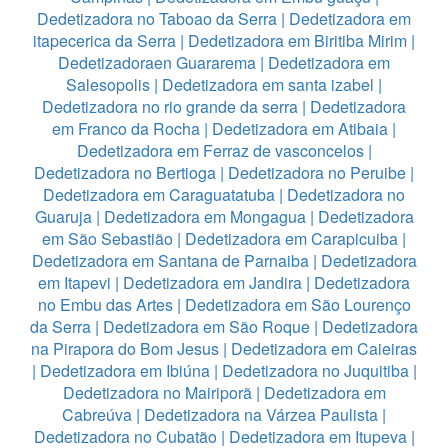
Dedetizadora no Taboao da Serra
|
Dedetizadora em
itapecerica da Serra
|
Dedetizadora em Biritiba Mirim
|
Dedetizadoraen Guararema
|
Dedetizadora em
Salesopolis
|
Dedetizadora em santa izabel
|
Dedetizadora no rio grande da serra
|
Dedetizadora
em Franco da Rocha
|
Dedetizadora em Atibaia
|
Dedetizadora em Ferraz de vasconcelos
|
Dedetizadora no Bertioga
|
Dedetizadora no Peruibe
|
Dedetizadora em Caraguatatuba
|
Dedetizadora no
Guaruja
|
Dedetizadora em Mongagua
|
Dedetizadora
em São Sebastião
|
Dedetizadora em Carapicuiba
|
Dedetizadora em Santana de Parnaiba
|
Dedetizadora
em Itapevi
|
Dedetizadora em Jandira
|
Dedetizadora
no Embu das Artes
|
Dedetizadora em São Lourenço
da Serra
|
Dedetizadora em São Roque
|
Dedetizadora
na Pirapora do Bom Jesus
|
Dedetizadora em Caieiras
|
Dedetizadora em Ibiúna
|
Dedetizadora no Juquitiba
|
Dedetizadora no Mairiporã
|
Dedetizadora em
Cabreúva
|
Dedetizadora na Várzea Paulista
|
Dedetizadora no Cubatão
|
Dedetizadora em Itupeva
|