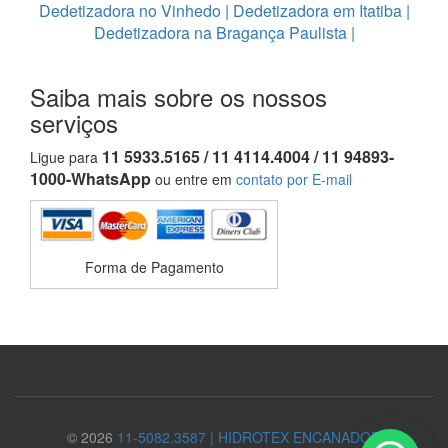
Dedetizadora no Vinhedo
|
Dedetizadora em Itatiba
|
Dedetizadora na Bragança Paulista
|
Saiba mais sobre os nossos
serviços
11 5933.5165 / 11 4114.4004 / 11 94893-
Ligue para
1000-WhatsApp
ou entre em
contato por E-mail
Forma de Pagamento
© 2026
11-5082.3587 | HIDROTEX ENCANADOR