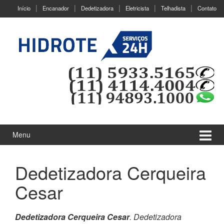
Ir
Pular
Início
Encanador
Dedetizadora
Eletricista
Telhadista
Contato
para
para
o
menu
Conteúdo
principal
Menu
Dedetizadora Cerqueira
Cesar
Dedetizadora Cerqueira Cesar
. Dedetizadora