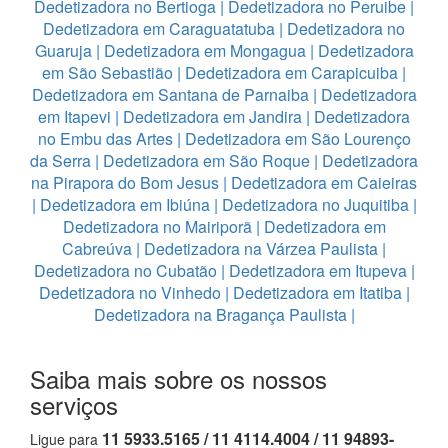
Dedetizadora no Bertioga
|
Dedetizadora no Peruibe
|
Dedetizadora em Caraguatatuba
|
Dedetizadora no
Guaruja
|
Dedetizadora em Mongagua
|
Dedetizadora
em São Sebastião
|
Dedetizadora em Carapicuiba
|
Dedetizadora em Santana de Parnaiba
|
Dedetizadora
em Itapevi
|
Dedetizadora em Jandira
|
Dedetizadora
no Embu das Artes
|
Dedetizadora em São Lourenço
da Serra
|
Dedetizadora em São Roque
|
Dedetizadora
na Pirapora do Bom Jesus
|
Dedetizadora em Caieiras
|
Dedetizadora em Ibiúna
|
Dedetizadora no Juquitiba
|
Dedetizadora no Mairiporã
|
Dedetizadora em
Cabreúva
|
Dedetizadora na Várzea Paulista
|
Dedetizadora no Cubatão
|
Dedetizadora em Itupeva
|
Dedetizadora no Vinhedo
|
Dedetizadora em Itatiba
|
Dedetizadora na Bragança Paulista
|
Saiba mais sobre os nossos
serviços
11 5933.5165 / 11 4114.4004 / 11 94893-
Ligue para