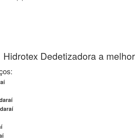
Hidrotex Dedetizadora a melhor
ços:
aí
daraí
daraí
í
aí