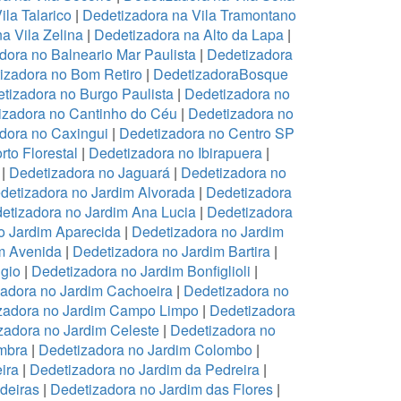
ila Talarico
|
Dedetizadora na Vila Tramontano
a Vila Zelina
|
Dedetizadora na Alto da Lapa
|
dora no Balneario Mar Paulista
|
Dedetizadora
izadora no Bom Retiro
|
DedetizadoraBosque
tizadora no Burgo Paulista
|
Dedetizadora no
izadora no Cantinho do Céu
|
Dedetizadora no
dora no Caxingui
|
Dedetizadora no Centro SP
to Florestal
|
Dedetizadora no Ibirapuera
|
|
Dedetizadora no Jaguará
|
Dedetizadora no
detizadora no Jardim Alvorada
|
Dedetizadora
etizadora no Jardim Ana Lucia
|
Dedetizadora
o Jardim Aparecida
|
Dedetizadora no Jardim
m Avenida
|
Dedetizadora no Jardim Bartira
|
gio
|
Dedetizadora no Jardim Bonfiglioli
|
adora no Jardim Cachoeira
|
Dedetizadora no
zadora no Jardim Campo Limpo
|
Dedetizadora
zadora no Jardim Celeste
|
Dedetizadora no
mbra
|
Dedetizadora no Jardim Colombo
|
ira
|
Dedetizadora no Jardim da Pedreira
|
deiras
|
Dedetizadora no Jardim das Flores
|