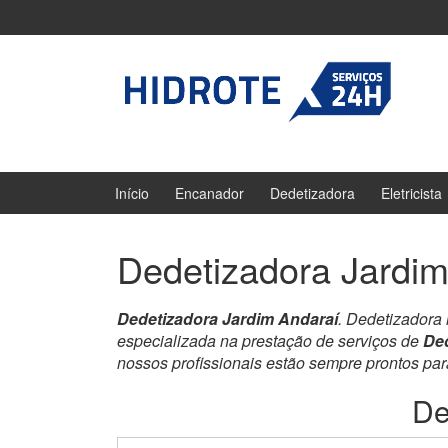
Ir
Pular
para
para
o
menu
Conteúdo
principal
Início
Encanador
Dedetizadora
Eletricista
Dedetizadora Jardim
Dedetizadora Jardim Andaraí
. Dedetizadora
especializada na prestação de serviços de
Ded
nossos profissionais estão sempre prontos pa
De