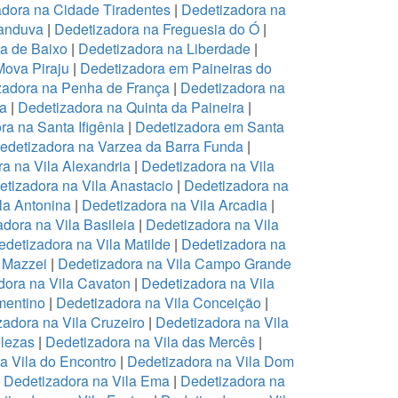
dora na Cidade Tiradentes
|
Dedetizadora na
canduva
|
Dedetizadora na Freguesia do Ó
|
pa de Baixo
|
Dedetizadora na Liberdade
|
Mova Piraju
|
Dedetizadora em Paineiras do
zadora na Penha de França
|
Dedetizadora na
na
|
Dedetizadora na Quinta da Paineira
|
ra na Santa Ifigênia
|
Dedetizadora em Santa
edetizadora na Varzea da Barra Funda
|
a na Vila Alexandria
|
Dedetizadora na Vila
tizadora na Vila Anastacio
|
Dedetizadora na
la Antonina
|
Dedetizadora na Vila Arcadia
|
dora na Vila Basileia
|
Dedetizadora na Vila
edetizadora na Vila Matilde
|
Dedetizadora na
 Mazzei
|
Dedetizadora na Vila Campo Grande
dora na Vila Cavaton
|
Dedetizadora na Vila
mentino
|
Dedetizadora na Vila Conceição
|
zadora na Vila Cruzeiro
|
Dedetizadora na Vila
elezas
|
Dedetizadora na Vila das Mercês
|
a Vila do Encontro
|
Dedetizadora na Vila Dom
|
Dedetizadora na Vila Ema
|
Dedetizadora na