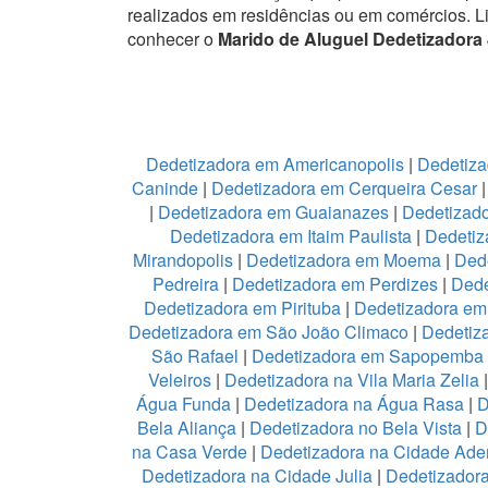
realizados em residências ou em comércios.
L
conhecer o
Marido de Aluguel Dedetizadora 
Dedetizadora em Americanopolis
|
Dedetiza
Caninde
|
Dedetizadora em Cerqueira Cesar
|
Dedetizadora em Guaianazes
|
Dedetizado
Dedetizadora em Itaim Paulista
|
Dedetiz
Mirandopolis
|
Dedetizadora em Moema
|
Ded
Pedreira
|
Dedetizadora em Perdizes
|
Dede
Dedetizadora em Pirituba
|
Dedetizadora em 
Dedetizadora em São João Climaco
|
Dedetiz
São Rafael
|
Dedetizadora em Sapopemba
Veleiros
|
Dedetizadora na Vila Maria Zelia
Água Funda
|
Dedetizadora na Água Rasa
|
D
Bela Aliança
|
Dedetizadora no Bela Vista
|
D
na Casa Verde
|
Dedetizadora na Cidade Ad
Dedetizadora na Cidade Julia
|
Dedetizador