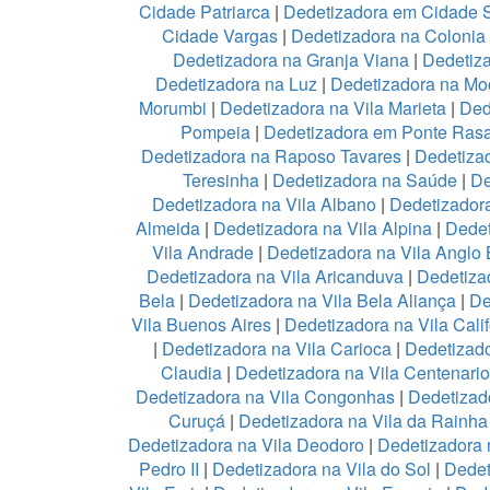
Cidade Patriarca
|
Dedetizadora em Cidade 
Cidade Vargas
|
Dedetizadora na Colonia
Dedetizadora na Granja Viana
|
Dedetiz
Dedetizadora na Luz
|
Dedetizadora na Mo
Morumbi
|
Dedetizadora na Vila Marieta
|
Ded
Pompeia
|
Dedetizadora em Ponte Ras
Dedetizadora na Raposo Tavares
|
Dedetiza
Teresinha
|
Dedetizadora na Saúde
|
De
Dedetizadora na Vila Albano
|
Dedetizadora
Almeida
|
Dedetizadora na Vila Alpina
|
Dedet
Vila Andrade
|
Dedetizadora na Vila Anglo B
Dedetizadora na Vila Aricanduva
|
Dedetiza
Bela
|
Dedetizadora na Vila Bela Aliança
|
De
Vila Buenos Aires
|
Dedetizadora na Vila Calif
|
Dedetizadora na Vila Carioca
|
Dedetizado
Claudia
|
Dedetizadora na Vila Centenario
Dedetizadora na Vila Congonhas
|
Dedetizad
Curuçá
|
Dedetizadora na Vila da Rainh
Dedetizadora na Vila Deodoro
|
Dedetizadora 
Pedro II
|
Dedetizadora na Vila do Sol
|
Dedet