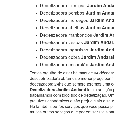
Dedetizadora formigas
Jardim Anda
Dedetizadora pombos
Jardim Andar
Dedetizadora morcegos
Jardim And
Dedetizadora abelhas
Jardim Andar
Dedetizadora maribondos
Jardim A
Dedetizadora vespas
Jardim Andar
Dedetizadora lagartixas
Jardim And
Dedetizadora cobra
Jardim Andara
Dedetizadora escorpião
Jardim And
Temos orgulho de estar há mais de 04 década
descupinizadora obramos o menor preço por lit
dedetizadora 24hs que sempre teremos uma eq
Dedetizadora Jardim Andaraí
tem a solução p
trabalhamos com todo tipo de dedetização. 
prejuízos econômicos e são prejudiciais à sa
Há também, outros serviços que você possa p
muitos outros serviços que podem ser uteis pa