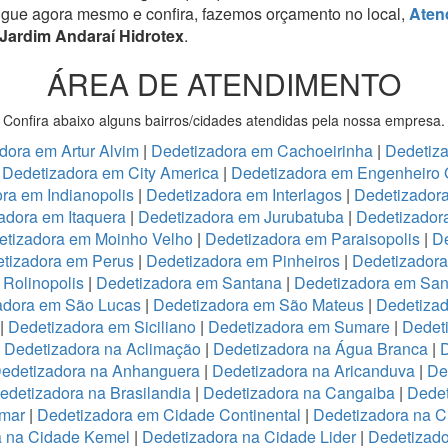
igue agora mesmo e confira, fazemos orçamento no local,
Aten
Jardim Andaraí Hidrotex
.
ÁREA DE ATENDIMENTO
Confira abaixo alguns bairros/cidades atendidas pela nossa empresa.
dora em Artur Alvim
|
Dedetizadora em Cachoeirinha
|
Dedetiz
|
Dedetizadora em City America
|
Dedetizadora em Engenheiro 
ra em Indianopolis
|
Dedetizadora em Interlagos
|
Dedetizadora
adora em Itaquera
|
Dedetizadora em Jurubatuba
|
Dedetizador
etizadora em Moinho Velho
|
Dedetizadora em Paraisopolis
|
De
tizadora em Perus
|
Dedetizadora em Pinheiros
|
Dedetizadora
Rolinopolis
|
Dedetizadora em Santana
|
Dedetizadora em San
adora em São Lucas
|
Dedetizadora em São Mateus
|
Dedetizad
|
Dedetizadora em Siciliano
|
Dedetizadora em Sumare
|
Dedet
|
Dedetizadora na Aclimação
|
Dedetizadora na Água Branca
|
D
edetizadora na Anhanguera
|
Dedetizadora na Aricanduva
|
De
edetizadora na Brasilandia
|
Dedetizadora na Cangaiba
|
Dedet
emar
|
Dedetizadora em Cidade Continental
|
Dedetizadora na C
a na Cidade Kemel
|
Dedetizadora na Cidade Lider
|
Dedetizad