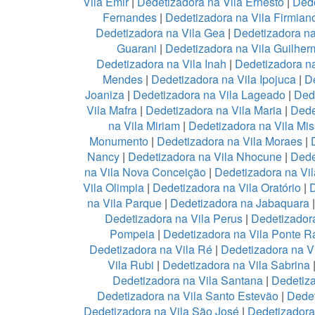
Vila Emir
|
Dedetizadora na Vila Ernesto
|
Dede
Fernandes
|
Dedetizadora na Vila Firmian
Dedetizadora na Vila Gea
|
Dedetizadora na
Guarani
|
Dedetizadora na Vila Guilher
Dedetizadora na Vila Inah
|
Dedetizadora na
Mendes
|
Dedetizadora na Vila Ipojuca
|
De
Joaniza
|
Dedetizadora na Vila Lageado
|
Dede
Vila Mafra
|
Dedetizadora na Vila Maria
|
Dede
na Vila Miriam
|
Dedetizadora na Vila Mis
Monumento
|
Dedetizadora na Vila Moraes
|
Nancy
|
Dedetizadora na Vila Nhocune
|
Dede
na Vila Nova Conceição
|
Dedetizadora na Vi
Vila Olimpia
|
Dedetizadora na Vila Oratório
|
D
na Vila Parque
|
Dedetizadora na Jabaquara
Dedetizadora na Vila Perus
|
Dedetizadora
Pompeia
|
Dedetizadora na Vila Ponte R
Dedetizadora na Vila Ré
|
Dedetizadora na V
Vila Rubi
|
Dedetizadora na Vila Sabrina
Dedetizadora na Vila Santana
|
Dedetiza
Dedetizadora na Vila Santo Estevão
|
Dedet
Dedetizadora na Vila São José
|
Dedetizadora