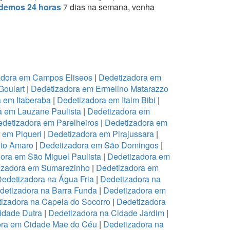
demos 24 horas
7 dias na semana, venha
adora em Campos Eliseos
|
Dedetizadora em
Goulart
|
Dedetizadora em Ermelino Matarazzo
 em Itaberaba
|
Dedetizadora em Itaim Bibi
|
a em Lauzane Paulista
|
Dedetizadora em
detizadora em Parelheiros
|
Dedetizadora em
 em Piqueri
|
Dedetizadora em Pirajussara
|
to Amaro
|
Dedetizadora em São Domingos
|
ora em São Miguel Paulista
|
Dedetizadora em
izadora em Sumarezinho
|
Dedetizadora em
edetizadora na Água Fria
|
Dedetizadora na
detizadora na Barra Funda
|
Dedetizadora em
izadora na Capela do Socorro
|
Dedetizadora
idade Dutra
|
Dedetizadora na Cidade Jardim
|
ora em Cidade Mae do Céu
|
Dedetizadora na