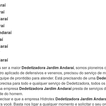
raí
aí
araí
aí
ndaraí
aí
araí
í
araí
s ser a maior
Dedetizadora Jardim Andaraí
, somos pioneiros 
ro aplicado de defensivos e venenos, precisou do serviço de 
uipe de prontidão para atender.
Está precisando de uma
Dede
recisa para todo e qualquer serviço de Dedetizadora, todos os
Uma empresa
Dedetizadora Jardim Andaraí
presta de serviços 
úde do homem.
recisar e que a empresa Hidrotex
Dedetizadora Jardim Andara
ra você. Basta nos ligar a qualquer momento e solicitar o seu 