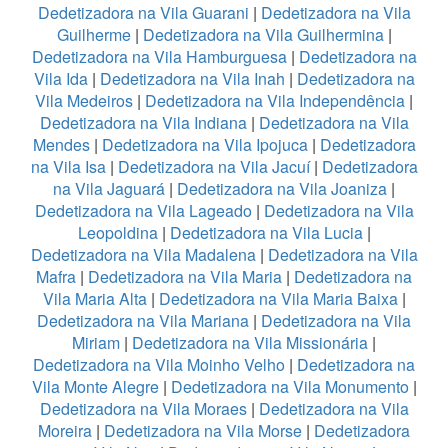
Dedetizadora na Vila Guarani
|
Dedetizadora na Vila
Guilherme
|
Dedetizadora na Vila Guilhermina
|
Dedetizadora na Vila Hamburguesa
|
Dedetizadora na
Vila Ida
|
Dedetizadora na Vila Inah
|
Dedetizadora na
Vila Medeiros
|
Dedetizadora na Vila Independência
|
Dedetizadora na Vila Indiana
|
Dedetizadora na Vila
Mendes
|
Dedetizadora na Vila Ipojuca
|
Dedetizadora
na Vila Isa
|
Dedetizadora na Vila Jacuí
|
Dedetizadora
na Vila Jaguará
|
Dedetizadora na Vila Joaniza
|
Dedetizadora na Vila Lageado
|
Dedetizadora na Vila
Leopoldina
|
Dedetizadora na Vila Lucia
|
Dedetizadora na Vila Madalena
|
Dedetizadora na Vila
Mafra
|
Dedetizadora na Vila Maria
|
Dedetizadora na
Vila Maria Alta
|
Dedetizadora na Vila Maria Baixa
|
Dedetizadora na Vila Mariana
|
Dedetizadora na Vila
Miriam
|
Dedetizadora na Vila Missionária
|
Dedetizadora na Vila Moinho Velho
|
Dedetizadora na
Vila Monte Alegre
|
Dedetizadora na Vila Monumento
|
Dedetizadora na Vila Moraes
|
Dedetizadora na Vila
Moreira
|
Dedetizadora na Vila Morse
|
Dedetizadora