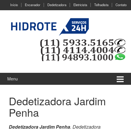
Ir
Pular
Início
Encanador
Dedetizadora
Eletricista
Telhadista
Contato
para
para
o
menu
Conteúdo
principal
Menu
Dedetizadora Jardim
Penha
Dedetizadora Jardim Penha
. Dedetizadora