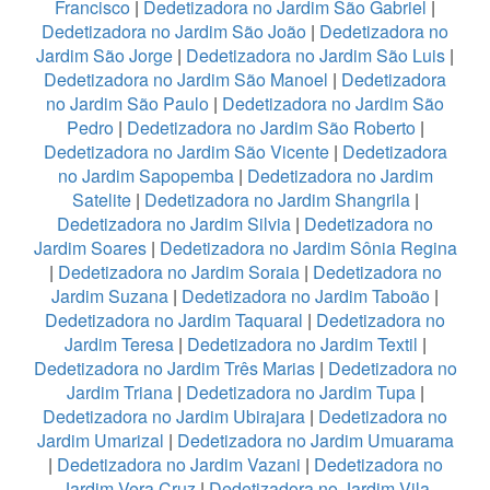
Francisco
|
Dedetizadora no Jardim São Gabriel
|
Dedetizadora no Jardim São João
|
Dedetizadora no
Jardim São Jorge
|
Dedetizadora no Jardim São Luis
|
Dedetizadora no Jardim São Manoel
|
Dedetizadora
no Jardim São Paulo
|
Dedetizadora no Jardim São
Pedro
|
Dedetizadora no Jardim São Roberto
|
Dedetizadora no Jardim São Vicente
|
Dedetizadora
no Jardim Sapopemba
|
Dedetizadora no Jardim
Satelite
|
Dedetizadora no Jardim Shangrila
|
Dedetizadora no Jardim Silvia
|
Dedetizadora no
Jardim Soares
|
Dedetizadora no Jardim Sônia Regina
|
Dedetizadora no Jardim Soraia
|
Dedetizadora no
Jardim Suzana
|
Dedetizadora no Jardim Taboão
|
Dedetizadora no Jardim Taquaral
|
Dedetizadora no
Jardim Teresa
|
Dedetizadora no Jardim Textil
|
Dedetizadora no Jardim Três Marias
|
Dedetizadora no
Jardim Triana
|
Dedetizadora no Jardim Tupa
|
Dedetizadora no Jardim Ubirajara
|
Dedetizadora no
Jardim Umarizal
|
Dedetizadora no Jardim Umuarama
|
Dedetizadora no Jardim Vazani
|
Dedetizadora no
Jardim Vera Cruz
|
Dedetizadora no Jardim Vila