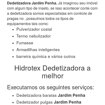
Dedetizadora Jardim Penha.
Já imaginou seu imóvel
com algum tipo de inseto, se isso acontecer conte com
a dedetizadora somos especialistas em controle de
pragas no , possuímos todos os tipos de
equipamentos tais como:
Pulverizador costal
Termo nebulizador
Fumasse
Armadilhas inteligentes
barreira química e vários outros
Hidrotex Dedetizadora a
melhor
Executamos os seguintes serviços:
Dedetizadora baratas
Jardim Penha
Dedetizador pulgas
Jardim Penha