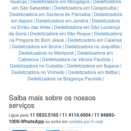
Guaruja
|
Dedetizadora em Mongagua
|
Dedetizadora
em São Sebastião
|
Dedetizadora em Carapicuiba
|
Dedetizadora em Santana de Parnaiba
|
Dedetizadora
em Itapevi
|
Dedetizadora em Jandira
|
Dedetizadora
no Embu das Artes
|
Dedetizadora em São Lourenço
da Serra
|
Dedetizadora em São Roque
|
Dedetizadora
na Pirapora do Bom Jesus
|
Dedetizadora em Caieiras
|
Dedetizadora em Ibiúna
|
Dedetizadora no Juquitiba
|
Dedetizadora no Mairiporã
|
Dedetizadora em
Cabreúva
|
Dedetizadora na Várzea Paulista
|
Dedetizadora no Cubatão
|
Dedetizadora em Itupeva
|
Dedetizadora no Vinhedo
|
Dedetizadora em Itatiba
|
Dedetizadora na Bragança Paulista
|
Saiba mais sobre os nossos
serviços
11 5933.5165 / 11 4114.4004 / 11 94893-
Ligue para
1000-WhatsApp
ou entre em
contato por E-mail