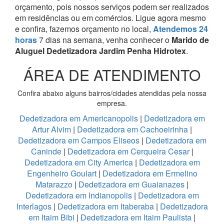
orçamento, pois nossos serviços podem ser realizados
em residências ou em comércios.
Ligue agora mesmo
e confira, fazemos orçamento no local,
Atendemos 24
horas
7 dias na semana, venha conhecer o
Marido de
Aluguel Dedetizadora Jardim Penha Hidrotex
.
ÁREA DE ATENDIMENTO
Confira abaixo alguns bairros/cidades atendidas pela nossa
empresa.
Dedetizadora em Americanopolis
|
Dedetizadora em
Artur Alvim
|
Dedetizadora em Cachoeirinha
|
Dedetizadora em Campos Eliseos
|
Dedetizadora em
Caninde
|
Dedetizadora em Cerqueira Cesar
|
Dedetizadora em City America
|
Dedetizadora em
Engenheiro Goulart
|
Dedetizadora em Ermelino
Matarazzo
|
Dedetizadora em Guaianazes
|
Dedetizadora em Indianopolis
|
Dedetizadora em
Interlagos
|
Dedetizadora em Itaberaba
|
Dedetizadora
em Itaim Bibi
|
Dedetizadora em Itaim Paulista
|