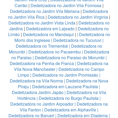
Carrão
|
Dedetizadora no Jardim Vila Formosa
|
Dedetizadora no Jardim Vila Mariana
|
Dedetizadora
no Jardim Vila Rica
|
Dedetizadora no Jardim Virginia
|
Dedetizadora no Jardim Vista Linda
|
Dedetizadora no
Jardins
|
Dedetizadora em Lajeado
|
Dedetizadora no
Limão
|
Dedetizadora no Mandaqui
|
|
Dedetizadora no
Morro dos Ingleses
|
Dedetizadora no Tucuruvi
|
Dedetizadora no Tremembé
|
Dedetizadora no
Morumbi
|
Dedetizadora no Pacaembu
|
Dedetizadora
no Paraiso
|
Dedetizadora no Paraiso do Morumbi
|
Dedetizadora na Penha de Franca
|
Dedetizadora na
Vila Nova Manchester
|
Dedetizadora no Campo
Limpo
|
Dedetizadora no Jardim Promissão
|
Dedetizadora na Vila Norma
|
Dedetizadora na Nova
Piraju
|
Dedetizadora em Lauzane Paulista
|
Dedetizadora Jardim Japão
|
Dedetizadora na Vila
Hortência
|
Dedetizadora no Burgo Paulista
|
Dedetizadora no Jardim Arpoador
|
Dedetizadora na
Vila Fanton
|
Dedetizadora em Alphaville
|
Dedetizadora no Barueri
|
Dedetizadora em Diadema
|