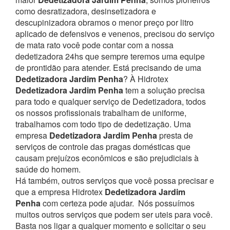
como desratizadora, desinsetizadora e
descupinizadora obramos o menor preço por litro
aplicado de defensivos e venenos, precisou do serviço
de mata rato você pode contar com a nossa
dedetizadora 24hs que sempre teremos uma equipe
de prontidão para atender.
Está precisando de uma
Dedetizadora Jardim Penha
? À Hidrotex
Dedetizadora Jardim Penha
tem a solução precisa
para todo e qualquer serviço de Dedetizadora, todos
os nossos profissionais trabalham de uniforme,
trabalhamos com todo tipo de dedetização. Uma
empresa
Dedetizadora Jardim Penha
presta de
serviços de controle das pragas domésticas que
causam prejuízos econômicos e são prejudiciais à
saúde do homem.
Há também, outros serviços que você possa precisar e
que a empresa Hidrotex
Dedetizadora Jardim
Penha
com certeza pode ajudar.
Nós possuímos
muitos outros serviços que podem ser uteis para você.
Basta nos ligar a qualquer momento e solicitar o seu