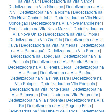
na Vila Nair
|
Dedetizadora na Vila Nancy
|
Dedetizadora na Vila Nhocune
|
Dedetizadora na Vila
Nivi
|
Dedetizadora na Vila Norma
|
Dedetizadora na
Vila Nova Cachoeirinha
|
Dedetizadora na Vila Nova
Conceição
|
Dedetizadora na Vila Nova Manchester
|
Dedetizadora na Vila Nova Mazzei
|
Dedetizadora na
Vila Nova União
|
Dedetizadora na Vila Olimpia
|
Dedetizadora na Vila Oratório
|
Dedetizadora na Vila
Paiva
|
Dedetizadora na Vila Palmeiras
|
Dedetizadora
na Vila Paranaguá
|
Dedetizadora na Vila Parque
|
Dedetizadora na Jabaquara
|
Dedetizadora na Vila
Pauliceia
|
Dedetizadora na Vila Pereira Barreto
|
Dedetizadora na Vila Pereira Cerca
|
Dedetizadora na
Vila Perus
|
Dedetizadora na Vila Pierina
|
Dedetizadora na Vila Pirajussara
|
Dedetizadora na
Vila Polopoli
|
Dedetizadora na Vila Pompeia
|
Dedetizadora na Vila Ponte Rasa
|
Dedetizadora na
Vila Primavera
|
Dedetizadora na Vila Progredior
|
Dedetizadora na Vila Prudente
|
Dedetizadora na Vila
Ré
|
Dedetizadora na Vila Regente Feijó
|
Dedetizadora na Vila Ribeiro de Barros
|
Dedetizadora