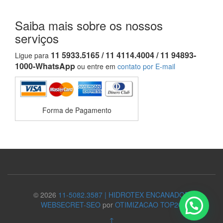
Saiba mais sobre os nossos
serviços
11 5933.5165 / 11 4114.4004 / 11 94893-
Ligue para
1000-WhatsApp
ou entre em
contato por E-mail
Forma de Pagamento
© 2026
11-5082.3587 | HIDROTEX ENCANADOR
WEBSECRET-SEO
por
OTIMIZACAO TOP20
↑