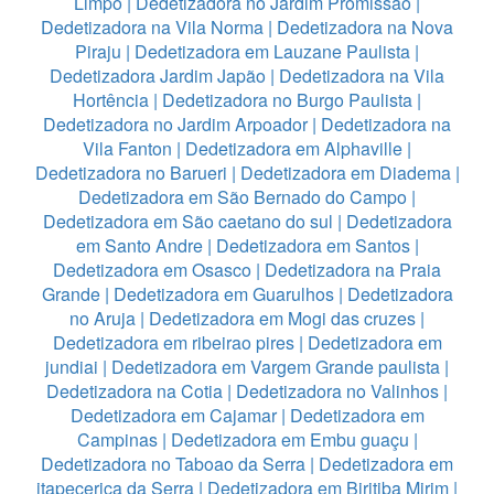
Limpo
|
Dedetizadora no Jardim Promissão
|
Dedetizadora na Vila Norma
|
Dedetizadora na Nova
Piraju
|
Dedetizadora em Lauzane Paulista
|
Dedetizadora Jardim Japão
|
Dedetizadora na Vila
Hortência
|
Dedetizadora no Burgo Paulista
|
Dedetizadora no Jardim Arpoador
|
Dedetizadora na
Vila Fanton
|
Dedetizadora em Alphaville
|
Dedetizadora no Barueri
|
Dedetizadora em Diadema
|
Dedetizadora em São Bernado do Campo
|
Dedetizadora em São caetano do sul
|
Dedetizadora
em Santo Andre
|
Dedetizadora em Santos
|
Dedetizadora em Osasco
|
Dedetizadora na Praia
Grande
|
Dedetizadora em Guarulhos
|
Dedetizadora
no Aruja
|
Dedetizadora em Mogi das cruzes
|
Dedetizadora em ribeirao pires
|
Dedetizadora em
jundiai
|
Dedetizadora em Vargem Grande paulista
|
Dedetizadora na Cotia
|
Dedetizadora no Valinhos
|
Dedetizadora em Cajamar
|
Dedetizadora em
Campinas
|
Dedetizadora em Embu guaçu
|
Dedetizadora no Taboao da Serra
|
Dedetizadora em
itapecerica da Serra
|
Dedetizadora em Biritiba Mirim
|