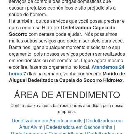
serviços de controle das pragas domésticas que
causam prejuízos econômicos e são prejudiciais à
saúde do homem.
Há também, outros serviços que você possa precisar e
que a empresa Hidrotex
Dedetizadora Capela do
Socorro
com certeza pode ajudar.
Nós possuímos
muitos outros serviços que podem ser uteis para você.
Basta nos ligar a qualquer momento e solicitar o seu
orçamento, pois nossos serviços podem ser realizados
em residências ou em comércios.
Ligue agora mesmo
e confira, fazemos orçamento no local,
Atendemos 24
horas
7 dias na semana, venha conhecer o
Marido de
Aluguel Dedetizadora Capela do Socorro Hidrotex
.
ÁREA DE ATENDIMENTO
Confira abaixo alguns bairros/cidades atendidas pela nossa
empresa.
Dedetizadora em Americanopolis
|
Dedetizadora em
Artur Alvim
|
Dedetizadora em Cachoeirinha
|
Dedetizadora em Campos Eliseos
|
Dedetizadora em