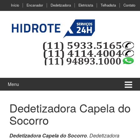
Ir
Pular
Início
Encanador
Dedetizadora
Eletricista
Telhadista
Contato
para
para
o
menu
Conteúdo
principal
Menu
Dedetizadora Capela do
Socorro
Dedetizadora Capela do Socorro
. Dedetizadora