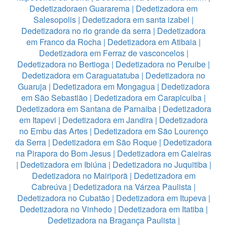
Dedetizadoraen Guararema
|
Dedetizadora em
Salesopolis
|
Dedetizadora em santa izabel
|
Dedetizadora no rio grande da serra
|
Dedetizadora
em Franco da Rocha
|
Dedetizadora em Atibaia
|
Dedetizadora em Ferraz de vasconcelos
|
Dedetizadora no Bertioga
|
Dedetizadora no Peruibe
|
Dedetizadora em Caraguatatuba
|
Dedetizadora no
Guaruja
|
Dedetizadora em Mongagua
|
Dedetizadora
em São Sebastião
|
Dedetizadora em Carapicuiba
|
Dedetizadora em Santana de Parnaiba
|
Dedetizadora
em Itapevi
|
Dedetizadora em Jandira
|
Dedetizadora
no Embu das Artes
|
Dedetizadora em São Lourenço
da Serra
|
Dedetizadora em São Roque
|
Dedetizadora
na Pirapora do Bom Jesus
|
Dedetizadora em Caieiras
|
Dedetizadora em Ibiúna
|
Dedetizadora no Juquitiba
|
Dedetizadora no Mairiporã
|
Dedetizadora em
Cabreúva
|
Dedetizadora na Várzea Paulista
|
Dedetizadora no Cubatão
|
Dedetizadora em Itupeva
|
Dedetizadora no Vinhedo
|
Dedetizadora em Itatiba
|
Dedetizadora na Bragança Paulista
|