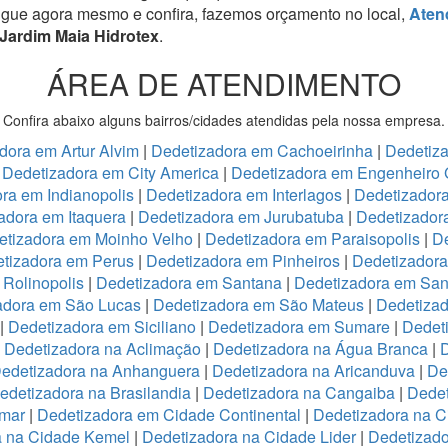
igue agora mesmo e confira, fazemos orçamento no local,
Aten
Jardim Maia Hidrotex
.
ÁREA DE ATENDIMENTO
Confira abaixo alguns bairros/cidades atendidas pela nossa empresa.
dora em Artur Alvim
|
Dedetizadora em Cachoeirinha
|
Dedetiz
|
Dedetizadora em City America
|
Dedetizadora em Engenheiro 
ra em Indianopolis
|
Dedetizadora em Interlagos
|
Dedetizadora
adora em Itaquera
|
Dedetizadora em Jurubatuba
|
Dedetizador
etizadora em Moinho Velho
|
Dedetizadora em Paraisopolis
|
De
tizadora em Perus
|
Dedetizadora em Pinheiros
|
Dedetizadora
Rolinopolis
|
Dedetizadora em Santana
|
Dedetizadora em San
adora em São Lucas
|
Dedetizadora em São Mateus
|
Dedetizad
|
Dedetizadora em Siciliano
|
Dedetizadora em Sumare
|
Dedet
|
Dedetizadora na Aclimação
|
Dedetizadora na Água Branca
|
D
edetizadora na Anhanguera
|
Dedetizadora na Aricanduva
|
De
edetizadora na Brasilandia
|
Dedetizadora na Cangaiba
|
Dedet
emar
|
Dedetizadora em Cidade Continental
|
Dedetizadora na C
a na Cidade Kemel
|
Dedetizadora na Cidade Lider
|
Dedetizad