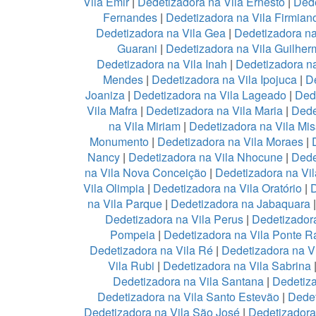
Vila Emir
|
Dedetizadora na Vila Ernesto
|
Dede
Fernandes
|
Dedetizadora na Vila Firmian
Dedetizadora na Vila Gea
|
Dedetizadora na
Guarani
|
Dedetizadora na Vila Guilher
Dedetizadora na Vila Inah
|
Dedetizadora na
Mendes
|
Dedetizadora na Vila Ipojuca
|
De
Joaniza
|
Dedetizadora na Vila Lageado
|
Dede
Vila Mafra
|
Dedetizadora na Vila Maria
|
Dede
na Vila Miriam
|
Dedetizadora na Vila Mis
Monumento
|
Dedetizadora na Vila Moraes
|
Nancy
|
Dedetizadora na Vila Nhocune
|
Dede
na Vila Nova Conceição
|
Dedetizadora na Vi
Vila Olimpia
|
Dedetizadora na Vila Oratório
|
D
na Vila Parque
|
Dedetizadora na Jabaquara
Dedetizadora na Vila Perus
|
Dedetizadora
Pompeia
|
Dedetizadora na Vila Ponte R
Dedetizadora na Vila Ré
|
Dedetizadora na V
Vila Rubi
|
Dedetizadora na Vila Sabrina
Dedetizadora na Vila Santana
|
Dedetiza
Dedetizadora na Vila Santo Estevão
|
Dedet
Dedetizadora na Vila São José
|
Dedetizadora