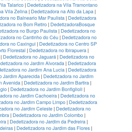
ila Talarico
|
Dedetizadora na Vila Tramontano
a Vila Zelina
|
Dedetizadora na Alto da Lapa
|
dora no Balneario Mar Paulista
|
Dedetizadora
izadora no Bom Retiro
|
DedetizadoraBosque
tizadora no Burgo Paulista
|
Dedetizadora no
izadora no Cantinho do Céu
|
Dedetizadora no
dora no Caxingui
|
Dedetizadora no Centro SP
to Florestal
|
Dedetizadora no Ibirapuera
|
|
Dedetizadora no Jaguará
|
Dedetizadora no
detizadora no Jardim Alvorada
|
Dedetizadora
etizadora no Jardim Ana Lucia
|
Dedetizadora
o Jardim Aparecida
|
Dedetizadora no Jardim
m Avenida
|
Dedetizadora no Jardim Bartira
|
gio
|
Dedetizadora no Jardim Bonfiglioli
|
adora no Jardim Cachoeira
|
Dedetizadora no
zadora no Jardim Campo Limpo
|
Dedetizadora
zadora no Jardim Celeste
|
Dedetizadora no
mbra
|
Dedetizadora no Jardim Colombo
|
ira
|
Dedetizadora no Jardim da Pedreira
|
deiras
|
Dedetizadora no Jardim das Flores
|