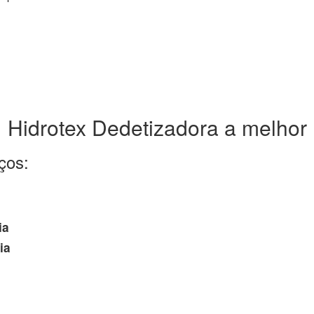
Hidrotex Dedetizadora a melhor
ços:
ia
ia