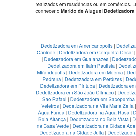
realizados em residências ou em comércios.
L
conhecer o
Marido de Aluguel Dedetizadora 
Dedetizadora em Americanopolis
|
Dedetiza
Caninde
|
Dedetizadora em Cerqueira Cesar
|
Dedetizadora em Guaianazes
|
Dedetizado
Dedetizadora em Itaim Paulista
|
Dedetiz
Mirandopolis
|
Dedetizadora em Moema
|
Ded
Pedreira
|
Dedetizadora em Perdizes
|
Dede
Dedetizadora em Pirituba
|
Dedetizadora em 
Dedetizadora em São João Climaco
|
Dedetiz
São Rafael
|
Dedetizadora em Sapopemba
Veleiros
|
Dedetizadora na Vila Maria Zelia
Água Funda
|
Dedetizadora na Água Rasa
|
D
Bela Aliança
|
Dedetizadora no Bela Vista
|
D
na Casa Verde
|
Dedetizadora na Cidade Ad
Dedetizadora na Cidade Julia
|
Dedetizador