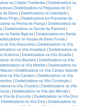
dora na Cidade Tiradentes
|
Dedetizadora na
canduva
|
Dedetizadora na Freguesia do Ó
|
pa de Baixo
|
Dedetizadora na Liberdade
|
Mova Piraju
|
Dedetizadora em Paineiras do
zadora na Penha de França
|
Dedetizadora na
na
|
Dedetizadora na Quinta da Paineira
|
ra na Santa Ifigênia
|
Dedetizadora em Santa
edetizadora na Varzea da Barra Funda
|
a na Vila Alexandria
|
Dedetizadora na Vila
tizadora na Vila Anastacio
|
Dedetizadora na
la Antonina
|
Dedetizadora na Vila Arcadia
|
dora na Vila Basileia
|
Dedetizadora na Vila
edetizadora na Vila Matilde
|
Dedetizadora na
 Mazzei
|
Dedetizadora na Vila Campo Grande
dora na Vila Cavaton
|
Dedetizadora na Vila
mentino
|
Dedetizadora na Vila Conceição
|
zadora na Vila Cruzeiro
|
Dedetizadora na Vila
elezas
|
Dedetizadora na Vila das Mercês
|
a Vila do Encontro
|
Dedetizadora na Vila Dom
|
Dedetizadora na Vila Ema
|
Dedetizadora na