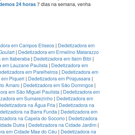
demos 24 horas
7 dias na semana, venha
adora em Campos Eliseos
|
Dedetizadora em
Goulart
|
Dedetizadora em Ermelino Matarazzo
 em Itaberaba
|
Dedetizadora em Itaim Bibi
|
a em Lauzane Paulista
|
Dedetizadora em
detizadora em Parelheiros
|
Dedetizadora em
 em Piqueri
|
Dedetizadora em Pirajussara
|
to Amaro
|
Dedetizadora em São Domingos
|
ora em São Miguel Paulista
|
Dedetizadora em
izadora em Sumarezinho
|
Dedetizadora em
edetizadora na Água Fria
|
Dedetizadora na
detizadora na Barra Funda
|
Dedetizadora em
izadora na Capela do Socorro
|
Dedetizadora
idade Dutra
|
Dedetizadora na Cidade Jardim
|
ora em Cidade Mae do Céu
|
Dedetizadora na