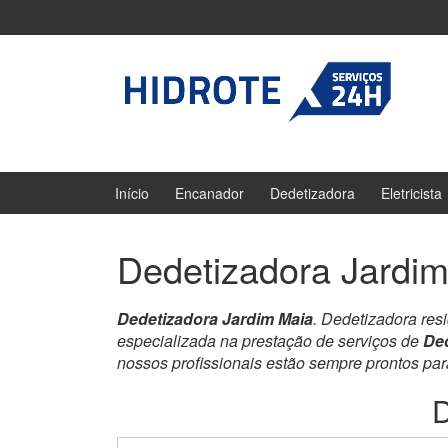
Ir
Pular
para
para
o
menu
Conteúdo
principal
Início
Encanador
Dedetizadora
Eletricista
Dedetizadora Jardi
Dedetizadora Jardim Maia
. Dedetizadora res
especializada na prestação de serviços de
Ded
nossos profissionais estão sempre prontos pa
D