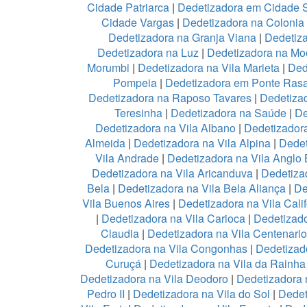
Cidade Patriarca
|
Dedetizadora em Cidade 
Cidade Vargas
|
Dedetizadora na Colonia
Dedetizadora na Granja Viana
|
Dedetiz
Dedetizadora na Luz
|
Dedetizadora na Mo
Morumbi
|
Dedetizadora na Vila Marieta
|
Ded
Pompeia
|
Dedetizadora em Ponte Ras
Dedetizadora na Raposo Tavares
|
Dedetiza
Teresinha
|
Dedetizadora na Saúde
|
De
Dedetizadora na Vila Albano
|
Dedetizadora
Almeida
|
Dedetizadora na Vila Alpina
|
Dedet
Vila Andrade
|
Dedetizadora na Vila Anglo B
Dedetizadora na Vila Aricanduva
|
Dedetiza
Bela
|
Dedetizadora na Vila Bela Aliança
|
De
Vila Buenos Aires
|
Dedetizadora na Vila Calif
|
Dedetizadora na Vila Carioca
|
Dedetizado
Claudia
|
Dedetizadora na Vila Centenario
Dedetizadora na Vila Congonhas
|
Dedetizad
Curuçá
|
Dedetizadora na Vila da Rainh
Dedetizadora na Vila Deodoro
|
Dedetizadora 
Pedro II
|
Dedetizadora na Vila do Sol
|
Dedet