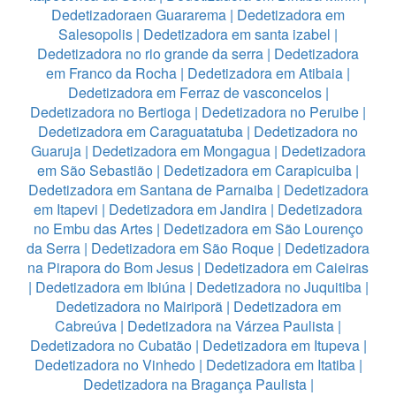
Dedetizadoraen Guararema
|
Dedetizadora em
Salesopolis
|
Dedetizadora em santa izabel
|
Dedetizadora no rio grande da serra
|
Dedetizadora
em Franco da Rocha
|
Dedetizadora em Atibaia
|
Dedetizadora em Ferraz de vasconcelos
|
Dedetizadora no Bertioga
|
Dedetizadora no Peruibe
|
Dedetizadora em Caraguatatuba
|
Dedetizadora no
Guaruja
|
Dedetizadora em Mongagua
|
Dedetizadora
em São Sebastião
|
Dedetizadora em Carapicuiba
|
Dedetizadora em Santana de Parnaiba
|
Dedetizadora
em Itapevi
|
Dedetizadora em Jandira
|
Dedetizadora
no Embu das Artes
|
Dedetizadora em São Lourenço
da Serra
|
Dedetizadora em São Roque
|
Dedetizadora
na Pirapora do Bom Jesus
|
Dedetizadora em Caieiras
|
Dedetizadora em Ibiúna
|
Dedetizadora no Juquitiba
|
Dedetizadora no Mairiporã
|
Dedetizadora em
Cabreúva
|
Dedetizadora na Várzea Paulista
|
Dedetizadora no Cubatão
|
Dedetizadora em Itupeva
|
Dedetizadora no Vinhedo
|
Dedetizadora em Itatiba
|
Dedetizadora na Bragança Paulista
|