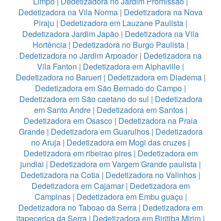
Limpo
|
Dedetizadora no Jardim Promissão
|
Dedetizadora na Vila Norma
|
Dedetizadora na Nova
Piraju
|
Dedetizadora em Lauzane Paulista
|
Dedetizadora Jardim Japão
|
Dedetizadora na Vila
Hortência
|
Dedetizadora no Burgo Paulista
|
Dedetizadora no Jardim Arpoador
|
Dedetizadora na
Vila Fanton
|
Dedetizadora em Alphaville
|
Dedetizadora no Barueri
|
Dedetizadora em Diadema
|
Dedetizadora em São Bernado do Campo
|
Dedetizadora em São caetano do sul
|
Dedetizadora
em Santo Andre
|
Dedetizadora em Santos
|
Dedetizadora em Osasco
|
Dedetizadora na Praia
Grande
|
Dedetizadora em Guarulhos
|
Dedetizadora
no Aruja
|
Dedetizadora em Mogi das cruzes
|
Dedetizadora em ribeirao pires
|
Dedetizadora em
jundiai
|
Dedetizadora em Vargem Grande paulista
|
Dedetizadora na Cotia
|
Dedetizadora no Valinhos
|
Dedetizadora em Cajamar
|
Dedetizadora em
Campinas
|
Dedetizadora em Embu guaçu
|
Dedetizadora no Taboao da Serra
|
Dedetizadora em
itapecerica da Serra
|
Dedetizadora em Biritiba Mirim
|