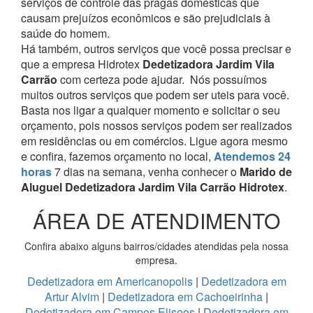
serviços de controle das pragas domésticas que
causam prejuízos econômicos e são prejudiciais à
saúde do homem.
Há também, outros serviços que você possa precisar e
que a empresa Hidrotex
Dedetizadora Jardim Vila
Carrão
com certeza pode ajudar.
Nós possuímos
muitos outros serviços que podem ser uteis para você.
Basta nos ligar a qualquer momento e solicitar o seu
orçamento, pois nossos serviços podem ser realizados
em residências ou em comércios.
Ligue agora mesmo
e confira, fazemos orçamento no local,
Atendemos 24
horas
7 dias na semana, venha conhecer o
Marido de
Aluguel Dedetizadora Jardim Vila Carrão Hidrotex
.
ÁREA DE ATENDIMENTO
Confira abaixo alguns bairros/cidades atendidas pela nossa
empresa.
Dedetizadora em Americanopolis
|
Dedetizadora em
Artur Alvim
|
Dedetizadora em Cachoeirinha
|
Dedetizadora em Campos Eliseos
|
Dedetizadora em