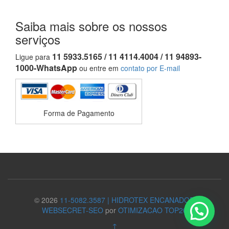
Saiba mais sobre os nossos
serviços
11 5933.5165 / 11 4114.4004 / 11 94893-
Ligue para
1000-WhatsApp
ou entre em
contato por E-mail
Forma de Pagamento
© 2026
11-5082.3587 | HIDROTEX ENCANADOR
WEBSECRET-SEO
por
OTIMIZACAO TOP20
↑