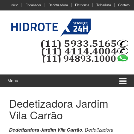
Ir
Pular
Início
Encanador
Dedetizadora
Eletricista
Telhadista
Contato
para
para
o
menu
Conteúdo
principal
Menu
Dedetizadora Jardim
Vila Carrão
Dedetizadora Jardim Vila Carrão
. Dedetizadora