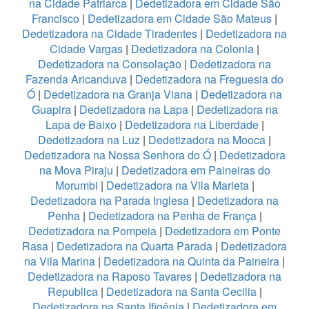
na Cidade Patriarca
|
Dedetizadora em Cidade São
Francisco
|
Dedetizadora em Cidade São Mateus
|
Dedetizadora na Cidade Tiradentes
|
Dedetizadora na
Cidade Vargas
|
Dedetizadora na Colonia
|
Dedetizadora na Consolação
|
Dedetizadora na
Fazenda Aricanduva
|
Dedetizadora na Freguesia do
Ó
|
Dedetizadora na Granja Viana
|
Dedetizadora na
Guapira
|
Dedetizadora na Lapa
|
Dedetizadora na
Lapa de Baixo
|
Dedetizadora na Liberdade
|
Dedetizadora na Luz
|
Dedetizadora na Mooca
|
Dedetizadora na Nossa Senhora do Ó
|
Dedetizadora
na Mova Piraju
|
Dedetizadora em Paineiras do
Morumbi
|
Dedetizadora na Vila Marieta
|
Dedetizadora na Parada Inglesa
|
Dedetizadora na
Penha
|
Dedetizadora na Penha de França
|
Dedetizadora na Pompeia
|
Dedetizadora em Ponte
Rasa
|
Dedetizadora na Quarta Parada
|
Dedetizadora
na Vila Marina
|
Dedetizadora na Quinta da Paineira
|
Dedetizadora na Raposo Tavares
|
Dedetizadora na
Republica
|
Dedetizadora na Santa Cecilia
|
Dedetizadora na Santa Ifigênia
|
Dedetizadora em