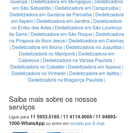
Guaruja
|
Dedetizadora em Mongagua
|
Dedetizadora
em São Sebastião
|
Dedetizadora em Carapicuiba
|
Dedetizadora em Santana de Parnaiba
|
Dedetizadora
em Itapevi
|
Dedetizadora em Jandira
|
Dedetizadora
no Embu das Artes
|
Dedetizadora em São Lourenço
da Serra
|
Dedetizadora em São Roque
|
Dedetizadora
na Pirapora do Bom Jesus
|
Dedetizadora em Caieiras
|
Dedetizadora em Ibiúna
|
Dedetizadora no Juquitiba
|
Dedetizadora no Mairiporã
|
Dedetizadora em
Cabreúva
|
Dedetizadora na Várzea Paulista
|
Dedetizadora no Cubatão
|
Dedetizadora em Itupeva
|
Dedetizadora no Vinhedo
|
Dedetizadora em Itatiba
|
Dedetizadora na Bragança Paulista
|
Saiba mais sobre os nossos
serviços
11 5933.5165 / 11 4114.4004 / 11 94893-
Ligue para
1000-WhatsApp
ou entre em
contato por E-mail