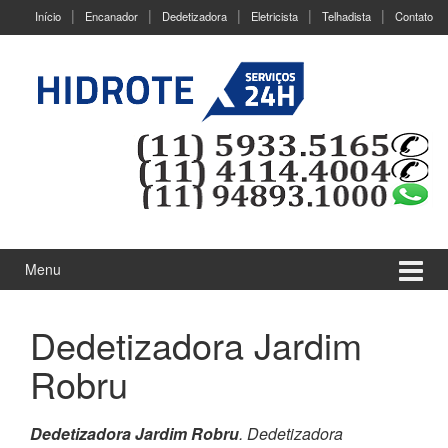
Ir
Pular
Início
Encanador
Dedetizadora
Eletricista
Telhadista
Contato
para
para
o
menu
Conteúdo
principal
Menu
Dedetizadora Jardim
Robru
Dedetizadora Jardim Robru
. Dedetizadora