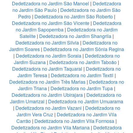
Dedetizadora no Jardim São Manoel
|
Dedetizadora
no Jardim São Paulo
|
Dedetizadora no Jardim São
Pedro
|
Dedetizadora no Jardim São Roberto
|
Dedetizadora no Jardim São Vicente
|
Dedetizadora
no Jardim Sapopemba
|
Dedetizadora no Jardim
Satelite
|
Dedetizadora no Jardim Shangrila
|
Dedetizadora no Jardim Silvia
|
Dedetizadora no
Jardim Soares
|
Dedetizadora no Jardim Sônia Regina
|
Dedetizadora no Jardim Soraia
|
Dedetizadora no
Jardim Suzana
|
Dedetizadora no Jardim Taboão
|
Dedetizadora no Jardim Taquaral
|
Dedetizadora no
Jardim Teresa
|
Dedetizadora no Jardim Textil
|
Dedetizadora no Jardim Três Marias
|
Dedetizadora no
Jardim Triana
|
Dedetizadora no Jardim Tupa
|
Dedetizadora no Jardim Ubirajara
|
Dedetizadora no
Jardim Umarizal
|
Dedetizadora no Jardim Umuarama
|
Dedetizadora no Jardim Vazani
|
Dedetizadora no
Jardim Vera Cruz
|
Dedetizadora no Jardim Vila
Carrão
|
Dedetizadora no Jardim Vila Formosa
|
Dedetizadora no Jardim Vila Mariana
|
Dedetizadora