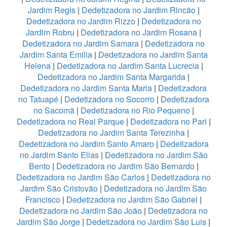
Jardim Regis
|
Dedetizadora no Jardim Rincão
|
Dedetizadora no Jardim Rizzo
|
Dedetizadora no
Jardim Robru
|
Dedetizadora no Jardim Rosana
|
Dedetizadora no Jardim Samara
|
Dedetizadora no
Jardim Santa Emilia
|
Dedetizadora no Jardim Santa
Helena
|
Dedetizadora no Jardim Santa Lucrecia
|
Dedetizadora no Jardim Santa Margarida
|
Dedetizadora no Jardim Santa Maria
|
Dedetizadora
no Tatuapé
|
Dedetizadora no Socorro
|
Dedetizadora
no Sacomã
|
Dedetizadora no Rio Pequeno
|
Dedetizadora no Real Parque
|
Dedetizadora no Pari
|
Dedetizadora no Jardim Santa Terezinha
|
Dedetizadora no Jardim Santo Amaro
|
Dedetizadora
no Jardim Santo Elias
|
Dedetizadora no Jardim São
Bento
|
Dedetizadora no Jardim São Bernardo
|
Dedetizadora no Jardim São Carlos
|
Dedetizadora no
Jardim São Cristovão
|
Dedetizadora no Jardim São
Francisco
|
Dedetizadora no Jardim São Gabriel
|
Dedetizadora no Jardim São João
|
Dedetizadora no
Jardim São Jorge
|
Dedetizadora no Jardim São Luis
|