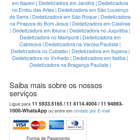
em Itapevi
|
Dedetizadora em Jandira
|
Dedetizadora
no Embu das Artes
|
Dedetizadora em São Lourenço
da Serra
|
Dedetizadora em São Roque
|
Dedetizadora
na Pirapora do Bom Jesus
|
Dedetizadora em Caieiras
|
Dedetizadora em Ibiúna
|
Dedetizadora no Juquitiba
|
Dedetizadora no Mairiporã
|
Dedetizadora em
Cabreúva
|
Dedetizadora na Várzea Paulista
|
Dedetizadora no Cubatão
|
Dedetizadora em Itupeva
|
Dedetizadora no Vinhedo
|
Dedetizadora em Itatiba
|
Dedetizadora na Bragança Paulista
|
Saiba mais sobre os nossos
serviços
11 5933.5165 / 11 4114.4004 / 11 94893-
Ligue para
1000-WhatsApp
ou entre em
contato por E-mail
Forma de Pagamento