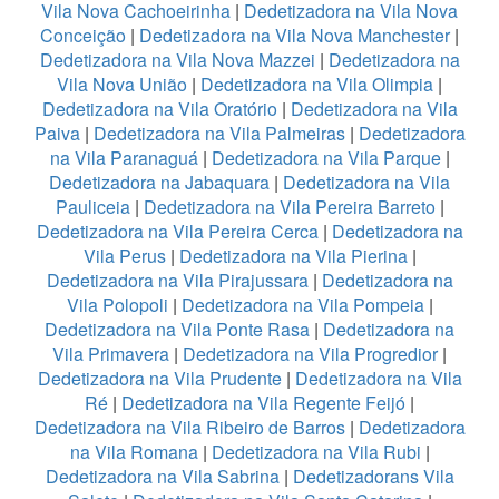
Vila Nova Cachoeirinha
|
Dedetizadora na Vila Nova
Conceição
|
Dedetizadora na Vila Nova Manchester
|
Dedetizadora na Vila Nova Mazzei
|
Dedetizadora na
Vila Nova União
|
Dedetizadora na Vila Olimpia
|
Dedetizadora na Vila Oratório
|
Dedetizadora na Vila
Paiva
|
Dedetizadora na Vila Palmeiras
|
Dedetizadora
na Vila Paranaguá
|
Dedetizadora na Vila Parque
|
Dedetizadora na Jabaquara
|
Dedetizadora na Vila
Pauliceia
|
Dedetizadora na Vila Pereira Barreto
|
Dedetizadora na Vila Pereira Cerca
|
Dedetizadora na
Vila Perus
|
Dedetizadora na Vila Pierina
|
Dedetizadora na Vila Pirajussara
|
Dedetizadora na
Vila Polopoli
|
Dedetizadora na Vila Pompeia
|
Dedetizadora na Vila Ponte Rasa
|
Dedetizadora na
Vila Primavera
|
Dedetizadora na Vila Progredior
|
Dedetizadora na Vila Prudente
|
Dedetizadora na Vila
Ré
|
Dedetizadora na Vila Regente Feijó
|
Dedetizadora na Vila Ribeiro de Barros
|
Dedetizadora
na Vila Romana
|
Dedetizadora na Vila Rubi
|
Dedetizadora na Vila Sabrina
|
Dedetizadorans Vila