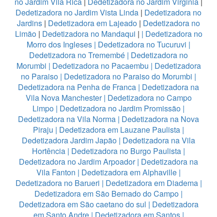
no Jardim Vila Rica
|
Dedetizadora no Jardim Virginia
|
Dedetizadora no Jardim Vista Linda
|
Dedetizadora no
Jardins
|
Dedetizadora em Lajeado
|
Dedetizadora no
Limão
|
Dedetizadora no Mandaqui
|
|
Dedetizadora no
Morro dos Ingleses
|
Dedetizadora no Tucuruvi
|
Dedetizadora no Tremembé
|
Dedetizadora no
Morumbi
|
Dedetizadora no Pacaembu
|
Dedetizadora
no Paraiso
|
Dedetizadora no Paraiso do Morumbi
|
Dedetizadora na Penha de Franca
|
Dedetizadora na
Vila Nova Manchester
|
Dedetizadora no Campo
Limpo
|
Dedetizadora no Jardim Promissão
|
Dedetizadora na Vila Norma
|
Dedetizadora na Nova
Piraju
|
Dedetizadora em Lauzane Paulista
|
Dedetizadora Jardim Japão
|
Dedetizadora na Vila
Hortência
|
Dedetizadora no Burgo Paulista
|
Dedetizadora no Jardim Arpoador
|
Dedetizadora na
Vila Fanton
|
Dedetizadora em Alphaville
|
Dedetizadora no Barueri
|
Dedetizadora em Diadema
|
Dedetizadora em São Bernado do Campo
|
Dedetizadora em São caetano do sul
|
Dedetizadora
em Santo Andre
|
Dedetizadora em Santos
|