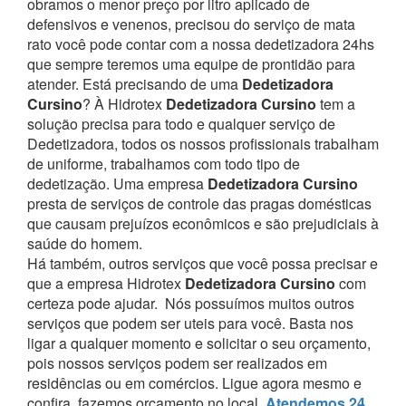
obramos o menor preço por litro aplicado de
defensivos e venenos, precisou do serviço de mata
rato você pode contar com a nossa dedetizadora 24hs
que sempre teremos uma equipe de prontidão para
atender.
Está precisando de uma
Dedetizadora
Cursino
? À Hidrotex
Dedetizadora Cursino
tem a
solução precisa para todo e qualquer serviço de
Dedetizadora, todos os nossos profissionais trabalham
de uniforme, trabalhamos com todo tipo de
dedetização. Uma empresa
Dedetizadora Cursino
presta de serviços de controle das pragas domésticas
que causam prejuízos econômicos e são prejudiciais à
saúde do homem.
Há também, outros serviços que você possa precisar e
que a empresa Hidrotex
Dedetizadora Cursino
com
certeza pode ajudar.
Nós possuímos muitos outros
serviços que podem ser uteis para você. Basta nos
ligar a qualquer momento e solicitar o seu orçamento,
pois nossos serviços podem ser realizados em
residências ou em comércios.
Ligue agora mesmo e
confira, fazemos orçamento no local,
Atendemos 24