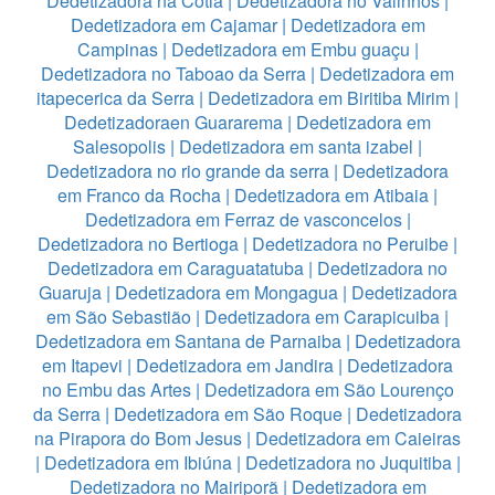
Dedetizadora na Cotia
|
Dedetizadora no Valinhos
|
Dedetizadora em Cajamar
|
Dedetizadora em
Campinas
|
Dedetizadora em Embu guaçu
|
Dedetizadora no Taboao da Serra
|
Dedetizadora em
itapecerica da Serra
|
Dedetizadora em Biritiba Mirim
|
Dedetizadoraen Guararema
|
Dedetizadora em
Salesopolis
|
Dedetizadora em santa izabel
|
Dedetizadora no rio grande da serra
|
Dedetizadora
em Franco da Rocha
|
Dedetizadora em Atibaia
|
Dedetizadora em Ferraz de vasconcelos
|
Dedetizadora no Bertioga
|
Dedetizadora no Peruibe
|
Dedetizadora em Caraguatatuba
|
Dedetizadora no
Guaruja
|
Dedetizadora em Mongagua
|
Dedetizadora
em São Sebastião
|
Dedetizadora em Carapicuiba
|
Dedetizadora em Santana de Parnaiba
|
Dedetizadora
em Itapevi
|
Dedetizadora em Jandira
|
Dedetizadora
no Embu das Artes
|
Dedetizadora em São Lourenço
da Serra
|
Dedetizadora em São Roque
|
Dedetizadora
na Pirapora do Bom Jesus
|
Dedetizadora em Caieiras
|
Dedetizadora em Ibiúna
|
Dedetizadora no Juquitiba
|
Dedetizadora no Mairiporã
|
Dedetizadora em