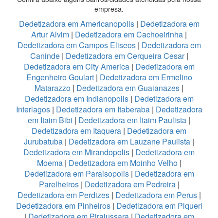
empresa.
Dedetizadora em Americanopolis
|
Dedetizadora em
Artur Alvim
|
Dedetizadora em Cachoeirinha
|
Dedetizadora em Campos Eliseos
|
Dedetizadora em
Caninde
|
Dedetizadora em Cerqueira Cesar
|
Dedetizadora em City America
|
Dedetizadora em
Engenheiro Goulart
|
Dedetizadora em Ermelino
Matarazzo
|
Dedetizadora em Guaianazes
|
Dedetizadora em Indianopolis
|
Dedetizadora em
Interlagos
|
Dedetizadora em Itaberaba
|
Dedetizadora
em Itaim Bibi
|
Dedetizadora em Itaim Paulista
|
Dedetizadora em Itaquera
|
Dedetizadora em
Jurubatuba
|
Dedetizadora em Lauzane Paulista
|
Dedetizadora em Mirandopolis
|
Dedetizadora em
Moema
|
Dedetizadora em Moinho Velho
|
Dedetizadora em Paraisopolis
|
Dedetizadora em
Parelheiros
|
Dedetizadora em Pedreira
|
Dedetizadora em Perdizes
|
Dedetizadora em Perus
|
Dedetizadora em Pinheiros
|
Dedetizadora em Piqueri
|
Dedetizadora em Pirajussara
|
Dedetizadora em