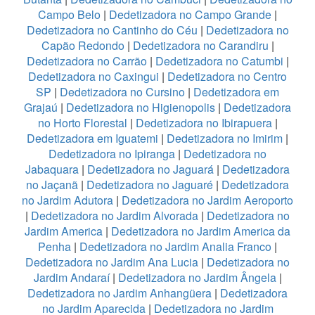
Campo Belo
|
Dedetizadora no Campo Grande
|
Dedetizadora no Cantinho do Céu
|
Dedetizadora no
Capão Redondo
|
Dedetizadora no Carandiru
|
Dedetizadora no Carrão
|
Dedetizadora no Catumbi
|
Dedetizadora no Caxingui
|
Dedetizadora no Centro
SP
|
Dedetizadora no Cursino
|
Dedetizadora em
Grajaú
|
Dedetizadora no Higienopolis
|
Dedetizadora
no Horto Florestal
|
Dedetizadora no Ibirapuera
|
Dedetizadora em Iguatemi
|
Dedetizadora no Imirim
|
Dedetizadora no Ipiranga
|
Dedetizadora no
Jabaquara
|
Dedetizadora no Jaguará
|
Dedetizadora
no Jaçanã
|
Dedetizadora no Jaguaré
|
Dedetizadora
no Jardim Adutora
|
Dedetizadora no Jardim Aeroporto
|
Dedetizadora no Jardim Alvorada
|
Dedetizadora no
Jardim America
|
Dedetizadora no Jardim America da
Penha
|
Dedetizadora no Jardim Analia Franco
|
Dedetizadora no Jardim Ana Lucia
|
Dedetizadora no
Jardim Andaraí
|
Dedetizadora no Jardim Ângela
|
Dedetizadora no Jardim Anhangüera
|
Dedetizadora
no Jardim Aparecida
|
Dedetizadora no Jardim