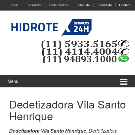
Ir
Pular
Início
Encanador
Dedetizadora
Eletricista
Telhadista
Contato
para
para
o
menu
Conteúdo
principal
Menu
Dedetizadora Vila Santo
Henrique
Dedetizadora Vila Santo Henrique
. Dedetizadora