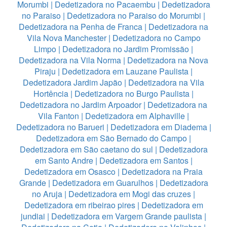
Morumbi
|
Dedetizadora no Pacaembu
|
Dedetizadora
no Paraiso
|
Dedetizadora no Paraiso do Morumbi
|
Dedetizadora na Penha de Franca
|
Dedetizadora na
Vila Nova Manchester
|
Dedetizadora no Campo
Limpo
|
Dedetizadora no Jardim Promissão
|
Dedetizadora na Vila Norma
|
Dedetizadora na Nova
Piraju
|
Dedetizadora em Lauzane Paulista
|
Dedetizadora Jardim Japão
|
Dedetizadora na Vila
Hortência
|
Dedetizadora no Burgo Paulista
|
Dedetizadora no Jardim Arpoador
|
Dedetizadora na
Vila Fanton
|
Dedetizadora em Alphaville
|
Dedetizadora no Barueri
|
Dedetizadora em Diadema
|
Dedetizadora em São Bernado do Campo
|
Dedetizadora em São caetano do sul
|
Dedetizadora
em Santo Andre
|
Dedetizadora em Santos
|
Dedetizadora em Osasco
|
Dedetizadora na Praia
Grande
|
Dedetizadora em Guarulhos
|
Dedetizadora
no Aruja
|
Dedetizadora em Mogi das cruzes
|
Dedetizadora em ribeirao pires
|
Dedetizadora em
jundiai
|
Dedetizadora em Vargem Grande paulista
|