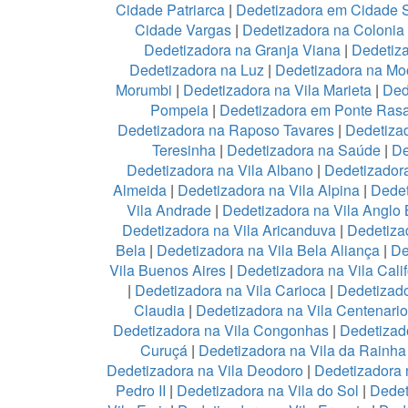
Cidade Patriarca
|
Dedetizadora em Cidade 
Cidade Vargas
|
Dedetizadora na Colonia
Dedetizadora na Granja Viana
|
Dedetiz
Dedetizadora na Luz
|
Dedetizadora na Mo
Morumbi
|
Dedetizadora na Vila Marieta
|
Ded
Pompeia
|
Dedetizadora em Ponte Ras
Dedetizadora na Raposo Tavares
|
Dedetiza
Teresinha
|
Dedetizadora na Saúde
|
De
Dedetizadora na Vila Albano
|
Dedetizadora
Almeida
|
Dedetizadora na Vila Alpina
|
Dedet
Vila Andrade
|
Dedetizadora na Vila Anglo B
Dedetizadora na Vila Aricanduva
|
Dedetiza
Bela
|
Dedetizadora na Vila Bela Aliança
|
De
Vila Buenos Aires
|
Dedetizadora na Vila Calif
|
Dedetizadora na Vila Carioca
|
Dedetizado
Claudia
|
Dedetizadora na Vila Centenario
Dedetizadora na Vila Congonhas
|
Dedetizad
Curuçá
|
Dedetizadora na Vila da Rainh
Dedetizadora na Vila Deodoro
|
Dedetizadora 
Pedro II
|
Dedetizadora na Vila do Sol
|
Dedet