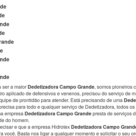
de
de
nde
de
rande
e
nde
nde
s ser a maior
Dedetizadora Campo Grande
, somos pioneiros 
ro aplicado de defensivos e venenos, precisou do serviço de 
uipe de prontidão para atender.
Está precisando de uma
Dede
recisa para todo e qualquer serviço de Dedetizadora, todos os 
Uma empresa
Dedetizadora Campo Grande
presta de serviços 
úde do homem.
recisar e que a empresa Hidrotex
Dedetizadora Campo Grand
ra você. Basta nos ligar a qualquer momento e solicitar o seu 