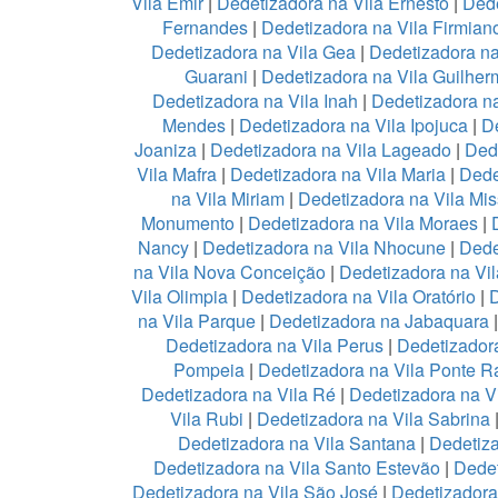
Vila Emir
|
Dedetizadora na Vila Ernesto
|
Dede
Fernandes
|
Dedetizadora na Vila Firmian
Dedetizadora na Vila Gea
|
Dedetizadora na
Guarani
|
Dedetizadora na Vila Guilher
Dedetizadora na Vila Inah
|
Dedetizadora na
Mendes
|
Dedetizadora na Vila Ipojuca
|
De
Joaniza
|
Dedetizadora na Vila Lageado
|
Dede
Vila Mafra
|
Dedetizadora na Vila Maria
|
Dede
na Vila Miriam
|
Dedetizadora na Vila Mis
Monumento
|
Dedetizadora na Vila Moraes
|
Nancy
|
Dedetizadora na Vila Nhocune
|
Dede
na Vila Nova Conceição
|
Dedetizadora na Vi
Vila Olimpia
|
Dedetizadora na Vila Oratório
|
D
na Vila Parque
|
Dedetizadora na Jabaquara
Dedetizadora na Vila Perus
|
Dedetizadora
Pompeia
|
Dedetizadora na Vila Ponte R
Dedetizadora na Vila Ré
|
Dedetizadora na V
Vila Rubi
|
Dedetizadora na Vila Sabrina
Dedetizadora na Vila Santana
|
Dedetiza
Dedetizadora na Vila Santo Estevão
|
Dedet
Dedetizadora na Vila São José
|
Dedetizadora