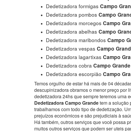
Dedetizadora formigas
Campo Gran
Dedetizadora pombos
Campo Gran
Dedetizadora morcegos
Campo Gra
Dedetizadora abelhas
Campo Gran
Dedetizadora maribondos
Campo G
Dedetizadora vespas
Campo Grand
Dedetizadora lagartixas
Campo Gra
Dedetizadora cobra
Campo Grande
Dedetizadora escorpião
Campo Gra
Temos orgulho de estar há mais de 04 década
descupinizadora obramos o menor preço por lit
dedetizadora 24hs que sempre teremos uma eq
Dedetizadora Campo Grande
tem a solução p
trabalhamos com todo tipo de dedetização. 
prejuízos econômicos e são prejudiciais à sa
Há também, outros serviços que você possa p
muitos outros serviços que podem ser uteis pa