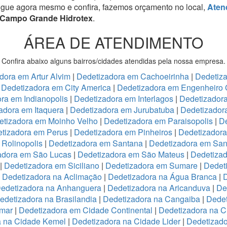
igue agora mesmo e confira, fazemos orçamento no local,
Aten
a Campo Grande Hidrotex
.
ÁREA DE ATENDIMENTO
Confira abaixo alguns bairros/cidades atendidas pela nossa empresa.
dora em Artur Alvim
|
Dedetizadora em Cachoeirinha
|
Dedetiz
|
Dedetizadora em City America
|
Dedetizadora em Engenheiro 
ra em Indianopolis
|
Dedetizadora em Interlagos
|
Dedetizadora
adora em Itaquera
|
Dedetizadora em Jurubatuba
|
Dedetizador
etizadora em Moinho Velho
|
Dedetizadora em Paraisopolis
|
De
tizadora em Perus
|
Dedetizadora em Pinheiros
|
Dedetizadora
Rolinopolis
|
Dedetizadora em Santana
|
Dedetizadora em San
adora em São Lucas
|
Dedetizadora em São Mateus
|
Dedetizad
|
Dedetizadora em Siciliano
|
Dedetizadora em Sumare
|
Dedet
|
Dedetizadora na Aclimação
|
Dedetizadora na Água Branca
|
D
edetizadora na Anhanguera
|
Dedetizadora na Aricanduva
|
De
edetizadora na Brasilandia
|
Dedetizadora na Cangaiba
|
Dedet
emar
|
Dedetizadora em Cidade Continental
|
Dedetizadora na C
a na Cidade Kemel
|
Dedetizadora na Cidade Lider
|
Dedetizad