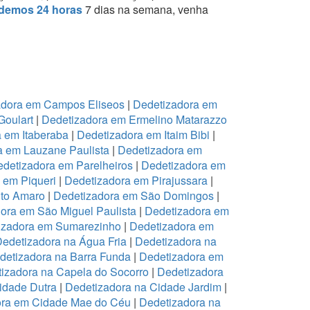
demos 24 horas
7 dias na semana, venha
adora em Campos Eliseos
|
Dedetizadora em
Goulart
|
Dedetizadora em Ermelino Matarazzo
 em Itaberaba
|
Dedetizadora em Itaim Bibi
|
a em Lauzane Paulista
|
Dedetizadora em
detizadora em Parelheiros
|
Dedetizadora em
 em Piqueri
|
Dedetizadora em Pirajussara
|
to Amaro
|
Dedetizadora em São Domingos
|
ora em São Miguel Paulista
|
Dedetizadora em
izadora em Sumarezinho
|
Dedetizadora em
edetizadora na Água Fria
|
Dedetizadora na
detizadora na Barra Funda
|
Dedetizadora em
izadora na Capela do Socorro
|
Dedetizadora
idade Dutra
|
Dedetizadora na Cidade Jardim
|
ora em Cidade Mae do Céu
|
Dedetizadora na