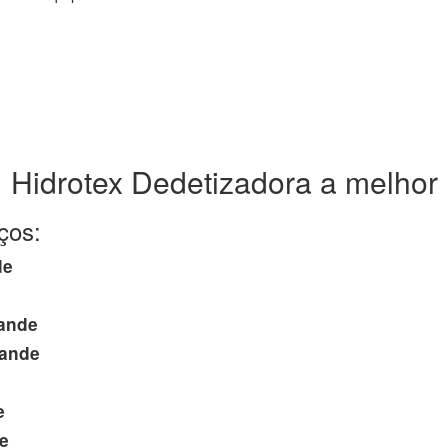
Hidrotex Dedetizadora a melhor
ços:
de
ande
ande
e
e