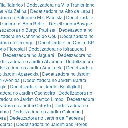
ila Talarico
|
Dedetizadora na Vila Tramontano
a Vila Zelina
|
Dedetizadora na Alto da Lapa
|
dora no Balneario Mar Paulista
|
Dedetizadora
izadora no Bom Retiro
|
DedetizadoraBosque
tizadora no Burgo Paulista
|
Dedetizadora no
izadora no Cantinho do Céu
|
Dedetizadora no
dora no Caxingui
|
Dedetizadora no Centro SP
to Florestal
|
Dedetizadora no Ibirapuera
|
|
Dedetizadora no Jaguará
|
Dedetizadora no
detizadora no Jardim Alvorada
|
Dedetizadora
etizadora no Jardim Ana Lucia
|
Dedetizadora
o Jardim Aparecida
|
Dedetizadora no Jardim
m Avenida
|
Dedetizadora no Jardim Bartira
|
gio
|
Dedetizadora no Jardim Bonfiglioli
|
adora no Jardim Cachoeira
|
Dedetizadora no
zadora no Jardim Campo Limpo
|
Dedetizadora
zadora no Jardim Celeste
|
Dedetizadora no
mbra
|
Dedetizadora no Jardim Colombo
|
ira
|
Dedetizadora no Jardim da Pedreira
|
deiras
|
Dedetizadora no Jardim das Flores
|