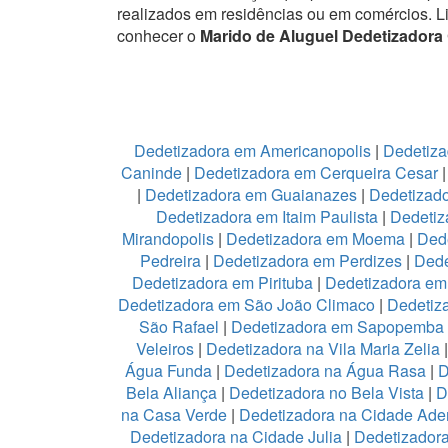
realizados em residências ou em comércios.
L
conhecer o
Marido de Aluguel Dedetizador
Dedetizadora em Americanopolis
|
Dedetiza
Caninde
|
Dedetizadora em Cerqueira Cesar
|
Dedetizadora em Guaianazes
|
Dedetizado
Dedetizadora em Itaim Paulista
|
Dedetiz
Mirandopolis
|
Dedetizadora em Moema
|
Ded
Pedreira
|
Dedetizadora em Perdizes
|
Dede
Dedetizadora em Pirituba
|
Dedetizadora em 
Dedetizadora em São João Climaco
|
Dedetiz
São Rafael
|
Dedetizadora em Sapopemba
Veleiros
|
Dedetizadora na Vila Maria Zelia
Água Funda
|
Dedetizadora na Água Rasa
|
D
Bela Aliança
|
Dedetizadora no Bela Vista
|
D
na Casa Verde
|
Dedetizadora na Cidade Ad
Dedetizadora na Cidade Julia
|
Dedetizador