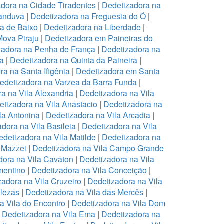
dora na Cidade Tiradentes
|
Dedetizadora na
canduva
|
Dedetizadora na Freguesia do Ó
|
pa de Baixo
|
Dedetizadora na Liberdade
|
Mova Piraju
|
Dedetizadora em Paineiras do
zadora na Penha de França
|
Dedetizadora na
na
|
Dedetizadora na Quinta da Paineira
|
ra na Santa Ifigênia
|
Dedetizadora em Santa
edetizadora na Varzea da Barra Funda
|
a na Vila Alexandria
|
Dedetizadora na Vila
tizadora na Vila Anastacio
|
Dedetizadora na
la Antonina
|
Dedetizadora na Vila Arcadia
|
dora na Vila Basileia
|
Dedetizadora na Vila
edetizadora na Vila Matilde
|
Dedetizadora na
 Mazzei
|
Dedetizadora na Vila Campo Grande
dora na Vila Cavaton
|
Dedetizadora na Vila
mentino
|
Dedetizadora na Vila Conceição
|
zadora na Vila Cruzeiro
|
Dedetizadora na Vila
elezas
|
Dedetizadora na Vila das Mercês
|
a Vila do Encontro
|
Dedetizadora na Vila Dom
|
Dedetizadora na Vila Ema
|
Dedetizadora na