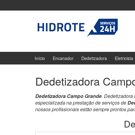
Ir
Pular
para
para
o
menu
Conteúdo
principal
Início
Encanador
Dedetizadora
Eletricista
Dedetizadora Camp
Dedetizadora Campo Grande
. Dedetizadora
especializada na prestação de serviços de
De
nossos profissionais estão sempre prontos pa
De