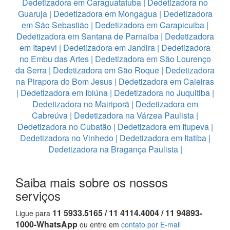
Dedetizadora em Caraguatatuba
|
Dedetizadora no
Guaruja
|
Dedetizadora em Mongagua
|
Dedetizadora
em São Sebastião
|
Dedetizadora em Carapicuiba
|
Dedetizadora em Santana de Parnaiba
|
Dedetizadora
em Itapevi
|
Dedetizadora em Jandira
|
Dedetizadora
no Embu das Artes
|
Dedetizadora em São Lourenço
da Serra
|
Dedetizadora em São Roque
|
Dedetizadora
na Pirapora do Bom Jesus
|
Dedetizadora em Caieiras
|
Dedetizadora em Ibiúna
|
Dedetizadora no Juquitiba
|
Dedetizadora no Mairiporã
|
Dedetizadora em
Cabreúva
|
Dedetizadora na Várzea Paulista
|
Dedetizadora no Cubatão
|
Dedetizadora em Itupeva
|
Dedetizadora no Vinhedo
|
Dedetizadora em Itatiba
|
Dedetizadora na Bragança Paulista
|
Saiba mais sobre os nossos
serviços
11 5933.5165 / 11 4114.4004 / 11 94893-
Ligue para
1000-WhatsApp
ou entre em
contato por E-mail