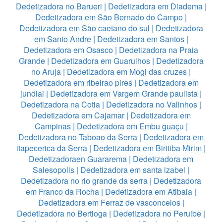
Dedetizadora no Barueri
|
Dedetizadora em Diadema
|
Dedetizadora em São Bernado do Campo
|
Dedetizadora em São caetano do sul
|
Dedetizadora
em Santo Andre
|
Dedetizadora em Santos
|
Dedetizadora em Osasco
|
Dedetizadora na Praia
Grande
|
Dedetizadora em Guarulhos
|
Dedetizadora
no Aruja
|
Dedetizadora em Mogi das cruzes
|
Dedetizadora em ribeirao pires
|
Dedetizadora em
jundiai
|
Dedetizadora em Vargem Grande paulista
|
Dedetizadora na Cotia
|
Dedetizadora no Valinhos
|
Dedetizadora em Cajamar
|
Dedetizadora em
Campinas
|
Dedetizadora em Embu guaçu
|
Dedetizadora no Taboao da Serra
|
Dedetizadora em
itapecerica da Serra
|
Dedetizadora em Biritiba Mirim
|
Dedetizadoraen Guararema
|
Dedetizadora em
Salesopolis
|
Dedetizadora em santa izabel
|
Dedetizadora no rio grande da serra
|
Dedetizadora
em Franco da Rocha
|
Dedetizadora em Atibaia
|
Dedetizadora em Ferraz de vasconcelos
|
Dedetizadora no Bertioga
|
Dedetizadora no Peruibe
|