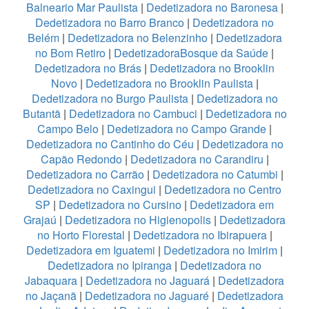
Balneario Mar Paulista
|
Dedetizadora no Baronesa
|
Dedetizadora no Barro Branco
|
Dedetizadora no
Belém
|
Dedetizadora no Belenzinho
|
Dedetizadora
no Bom Retiro
|
DedetizadoraBosque da Saúde
|
Dedetizadora no Brás
|
Dedetizadora no Brooklin
Novo
|
Dedetizadora no Brooklin Paulista
|
Dedetizadora no Burgo Paulista
|
Dedetizadora no
Butantã
|
Dedetizadora no Cambuci
|
Dedetizadora no
Campo Belo
|
Dedetizadora no Campo Grande
|
Dedetizadora no Cantinho do Céu
|
Dedetizadora no
Capão Redondo
|
Dedetizadora no Carandiru
|
Dedetizadora no Carrão
|
Dedetizadora no Catumbi
|
Dedetizadora no Caxingui
|
Dedetizadora no Centro
SP
|
Dedetizadora no Cursino
|
Dedetizadora em
Grajaú
|
Dedetizadora no Higienopolis
|
Dedetizadora
no Horto Florestal
|
Dedetizadora no Ibirapuera
|
Dedetizadora em Iguatemi
|
Dedetizadora no Imirim
|
Dedetizadora no Ipiranga
|
Dedetizadora no
Jabaquara
|
Dedetizadora no Jaguará
|
Dedetizadora
no Jaçanã
|
Dedetizadora no Jaguaré
|
Dedetizadora