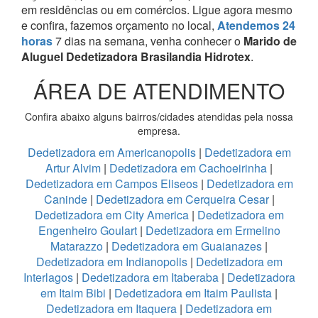
em residências ou em comércios.
Ligue agora mesmo
e confira, fazemos orçamento no local,
Atendemos 24
horas
7 dias na semana, venha conhecer o
Marido de
Aluguel Dedetizadora Brasilandia Hidrotex
.
ÁREA DE ATENDIMENTO
Confira abaixo alguns bairros/cidades atendidas pela nossa
empresa.
Dedetizadora em Americanopolis
|
Dedetizadora em
Artur Alvim
|
Dedetizadora em Cachoeirinha
|
Dedetizadora em Campos Eliseos
|
Dedetizadora em
Caninde
|
Dedetizadora em Cerqueira Cesar
|
Dedetizadora em City America
|
Dedetizadora em
Engenheiro Goulart
|
Dedetizadora em Ermelino
Matarazzo
|
Dedetizadora em Guaianazes
|
Dedetizadora em Indianopolis
|
Dedetizadora em
Interlagos
|
Dedetizadora em Itaberaba
|
Dedetizadora
em Itaim Bibi
|
Dedetizadora em Itaim Paulista
|
Dedetizadora em Itaquera
|
Dedetizadora em