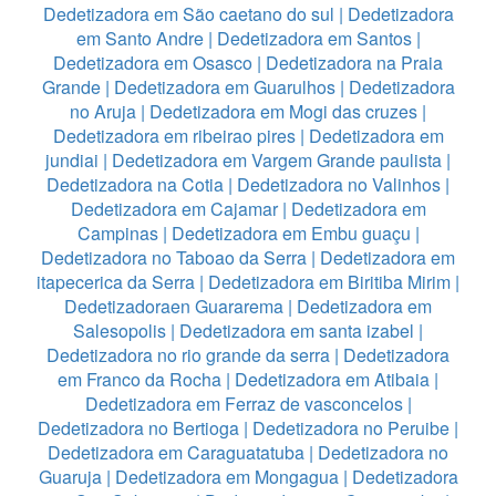
Dedetizadora em São caetano do sul
|
Dedetizadora
em Santo Andre
|
Dedetizadora em Santos
|
Dedetizadora em Osasco
|
Dedetizadora na Praia
Grande
|
Dedetizadora em Guarulhos
|
Dedetizadora
no Aruja
|
Dedetizadora em Mogi das cruzes
|
Dedetizadora em ribeirao pires
|
Dedetizadora em
jundiai
|
Dedetizadora em Vargem Grande paulista
|
Dedetizadora na Cotia
|
Dedetizadora no Valinhos
|
Dedetizadora em Cajamar
|
Dedetizadora em
Campinas
|
Dedetizadora em Embu guaçu
|
Dedetizadora no Taboao da Serra
|
Dedetizadora em
itapecerica da Serra
|
Dedetizadora em Biritiba Mirim
|
Dedetizadoraen Guararema
|
Dedetizadora em
Salesopolis
|
Dedetizadora em santa izabel
|
Dedetizadora no rio grande da serra
|
Dedetizadora
em Franco da Rocha
|
Dedetizadora em Atibaia
|
Dedetizadora em Ferraz de vasconcelos
|
Dedetizadora no Bertioga
|
Dedetizadora no Peruibe
|
Dedetizadora em Caraguatatuba
|
Dedetizadora no
Guaruja
|
Dedetizadora em Mongagua
|
Dedetizadora