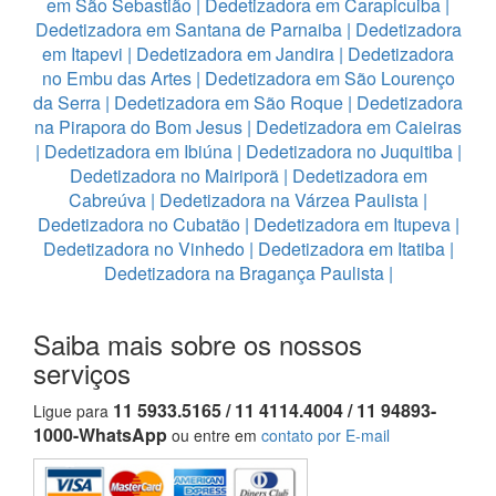
em São Sebastião
|
Dedetizadora em Carapicuiba
|
Dedetizadora em Santana de Parnaiba
|
Dedetizadora
em Itapevi
|
Dedetizadora em Jandira
|
Dedetizadora
no Embu das Artes
|
Dedetizadora em São Lourenço
da Serra
|
Dedetizadora em São Roque
|
Dedetizadora
na Pirapora do Bom Jesus
|
Dedetizadora em Caieiras
|
Dedetizadora em Ibiúna
|
Dedetizadora no Juquitiba
|
Dedetizadora no Mairiporã
|
Dedetizadora em
Cabreúva
|
Dedetizadora na Várzea Paulista
|
Dedetizadora no Cubatão
|
Dedetizadora em Itupeva
|
Dedetizadora no Vinhedo
|
Dedetizadora em Itatiba
|
Dedetizadora na Bragança Paulista
|
Saiba mais sobre os nossos
serviços
11 5933.5165 / 11 4114.4004 / 11 94893-
Ligue para
1000-WhatsApp
ou entre em
contato por E-mail