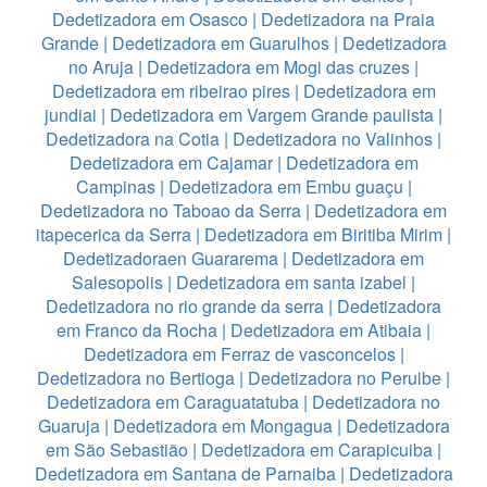
Dedetizadora em Osasco
|
Dedetizadora na Praia
Grande
|
Dedetizadora em Guarulhos
|
Dedetizadora
no Aruja
|
Dedetizadora em Mogi das cruzes
|
Dedetizadora em ribeirao pires
|
Dedetizadora em
jundiai
|
Dedetizadora em Vargem Grande paulista
|
Dedetizadora na Cotia
|
Dedetizadora no Valinhos
|
Dedetizadora em Cajamar
|
Dedetizadora em
Campinas
|
Dedetizadora em Embu guaçu
|
Dedetizadora no Taboao da Serra
|
Dedetizadora em
itapecerica da Serra
|
Dedetizadora em Biritiba Mirim
|
Dedetizadoraen Guararema
|
Dedetizadora em
Salesopolis
|
Dedetizadora em santa izabel
|
Dedetizadora no rio grande da serra
|
Dedetizadora
em Franco da Rocha
|
Dedetizadora em Atibaia
|
Dedetizadora em Ferraz de vasconcelos
|
Dedetizadora no Bertioga
|
Dedetizadora no Peruibe
|
Dedetizadora em Caraguatatuba
|
Dedetizadora no
Guaruja
|
Dedetizadora em Mongagua
|
Dedetizadora
em São Sebastião
|
Dedetizadora em Carapicuiba
|
Dedetizadora em Santana de Parnaiba
|
Dedetizadora