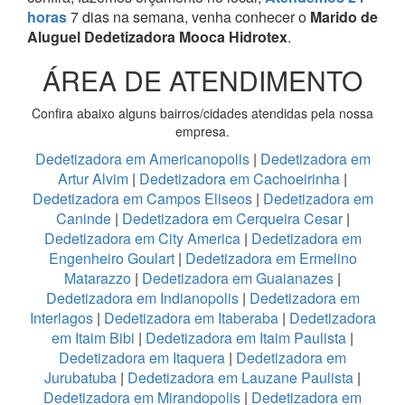
horas
7 dias na semana, venha conhecer o
Marido de
Aluguel Dedetizadora Mooca Hidrotex
.
ÁREA DE ATENDIMENTO
Confira abaixo alguns bairros/cidades atendidas pela nossa
empresa.
Dedetizadora em Americanopolis
|
Dedetizadora em
Artur Alvim
|
Dedetizadora em Cachoeirinha
|
Dedetizadora em Campos Eliseos
|
Dedetizadora em
Caninde
|
Dedetizadora em Cerqueira Cesar
|
Dedetizadora em City America
|
Dedetizadora em
Engenheiro Goulart
|
Dedetizadora em Ermelino
Matarazzo
|
Dedetizadora em Guaianazes
|
Dedetizadora em Indianopolis
|
Dedetizadora em
Interlagos
|
Dedetizadora em Itaberaba
|
Dedetizadora
em Itaim Bibi
|
Dedetizadora em Itaim Paulista
|
Dedetizadora em Itaquera
|
Dedetizadora em
Jurubatuba
|
Dedetizadora em Lauzane Paulista
|
Dedetizadora em Mirandopolis
|
Dedetizadora em