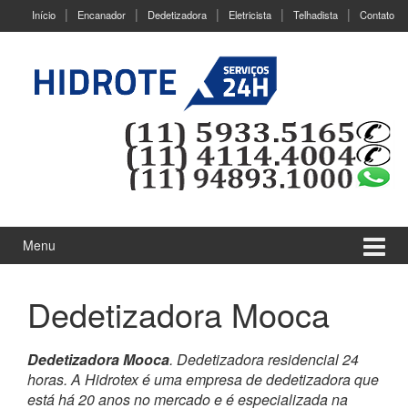
Ir
Pular
Início
Encanador
Dedetizadora
Eletricista
Telhadista
Contato
para
para
o
menu
Conteúdo
principal
Menu
Dedetizadora Mooca
Dedetizadora Mooca
. Dedetizadora residencial 24
horas. A Hidrotex é uma empresa de dedetizadora que
está há 20 anos no mercado e é especializada na