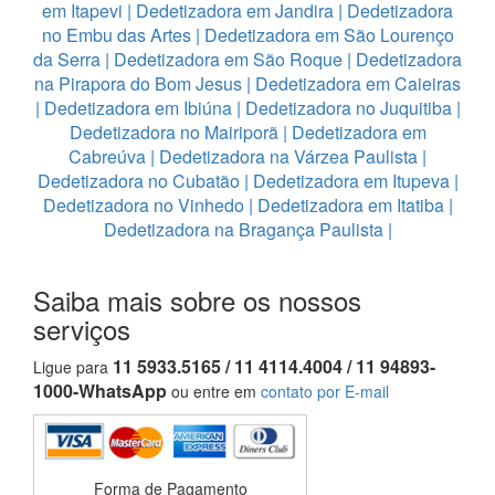
em Itapevi
|
Dedetizadora em Jandira
|
Dedetizadora
no Embu das Artes
|
Dedetizadora em São Lourenço
da Serra
|
Dedetizadora em São Roque
|
Dedetizadora
na Pirapora do Bom Jesus
|
Dedetizadora em Caieiras
|
Dedetizadora em Ibiúna
|
Dedetizadora no Juquitiba
|
Dedetizadora no Mairiporã
|
Dedetizadora em
Cabreúva
|
Dedetizadora na Várzea Paulista
|
Dedetizadora no Cubatão
|
Dedetizadora em Itupeva
|
Dedetizadora no Vinhedo
|
Dedetizadora em Itatiba
|
Dedetizadora na Bragança Paulista
|
Saiba mais sobre os nossos
serviços
11 5933.5165 / 11 4114.4004 / 11 94893-
Ligue para
1000-WhatsApp
ou entre em
contato por E-mail
Forma de Pagamento