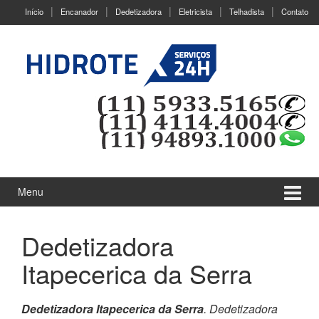
Ir
Pular
Início
Encanador
Dedetizadora
Eletricista
Telhadista
Contato
para
para
o
menu
Conteúdo
principal
Menu
Dedetizadora
Itapecerica da Serra
Dedetizadora Itapecerica da Serra
. Dedetizadora