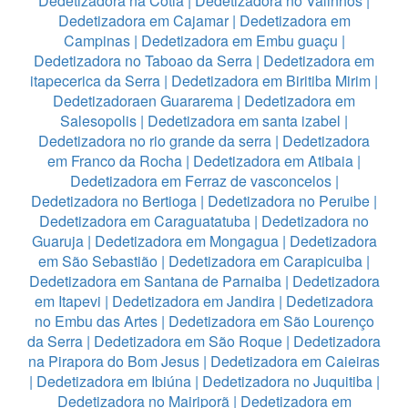
Dedetizadora na Cotia
|
Dedetizadora no Valinhos
|
Dedetizadora em Cajamar
|
Dedetizadora em
Campinas
|
Dedetizadora em Embu guaçu
|
Dedetizadora no Taboao da Serra
|
Dedetizadora em
itapecerica da Serra
|
Dedetizadora em Biritiba Mirim
|
Dedetizadoraen Guararema
|
Dedetizadora em
Salesopolis
|
Dedetizadora em santa izabel
|
Dedetizadora no rio grande da serra
|
Dedetizadora
em Franco da Rocha
|
Dedetizadora em Atibaia
|
Dedetizadora em Ferraz de vasconcelos
|
Dedetizadora no Bertioga
|
Dedetizadora no Peruibe
|
Dedetizadora em Caraguatatuba
|
Dedetizadora no
Guaruja
|
Dedetizadora em Mongagua
|
Dedetizadora
em São Sebastião
|
Dedetizadora em Carapicuiba
|
Dedetizadora em Santana de Parnaiba
|
Dedetizadora
em Itapevi
|
Dedetizadora em Jandira
|
Dedetizadora
no Embu das Artes
|
Dedetizadora em São Lourenço
da Serra
|
Dedetizadora em São Roque
|
Dedetizadora
na Pirapora do Bom Jesus
|
Dedetizadora em Caieiras
|
Dedetizadora em Ibiúna
|
Dedetizadora no Juquitiba
|
Dedetizadora no Mairiporã
|
Dedetizadora em