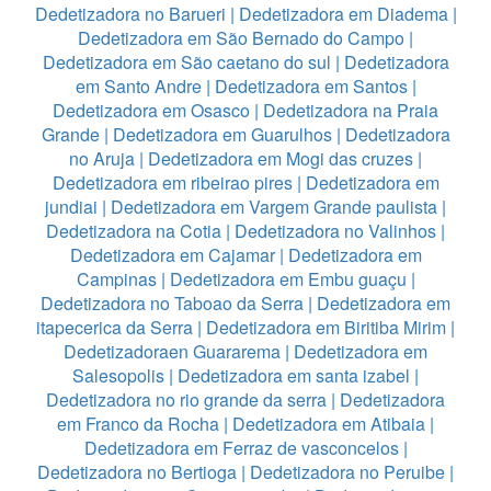
Dedetizadora no Barueri
|
Dedetizadora em Diadema
|
Dedetizadora em São Bernado do Campo
|
Dedetizadora em São caetano do sul
|
Dedetizadora
em Santo Andre
|
Dedetizadora em Santos
|
Dedetizadora em Osasco
|
Dedetizadora na Praia
Grande
|
Dedetizadora em Guarulhos
|
Dedetizadora
no Aruja
|
Dedetizadora em Mogi das cruzes
|
Dedetizadora em ribeirao pires
|
Dedetizadora em
jundiai
|
Dedetizadora em Vargem Grande paulista
|
Dedetizadora na Cotia
|
Dedetizadora no Valinhos
|
Dedetizadora em Cajamar
|
Dedetizadora em
Campinas
|
Dedetizadora em Embu guaçu
|
Dedetizadora no Taboao da Serra
|
Dedetizadora em
itapecerica da Serra
|
Dedetizadora em Biritiba Mirim
|
Dedetizadoraen Guararema
|
Dedetizadora em
Salesopolis
|
Dedetizadora em santa izabel
|
Dedetizadora no rio grande da serra
|
Dedetizadora
em Franco da Rocha
|
Dedetizadora em Atibaia
|
Dedetizadora em Ferraz de vasconcelos
|
Dedetizadora no Bertioga
|
Dedetizadora no Peruibe
|