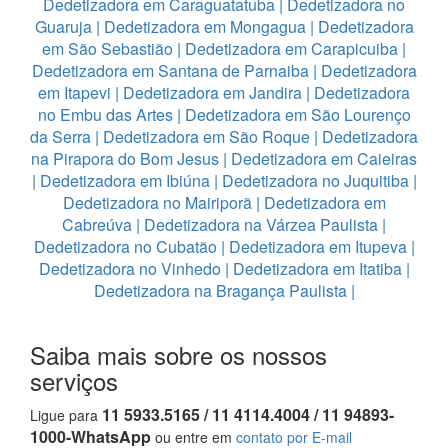
Dedetizadora em Caraguatatuba
|
Dedetizadora no
Guaruja
|
Dedetizadora em Mongagua
|
Dedetizadora
em São Sebastião
|
Dedetizadora em Carapicuiba
|
Dedetizadora em Santana de Parnaiba
|
Dedetizadora
em Itapevi
|
Dedetizadora em Jandira
|
Dedetizadora
no Embu das Artes
|
Dedetizadora em São Lourenço
da Serra
|
Dedetizadora em São Roque
|
Dedetizadora
na Pirapora do Bom Jesus
|
Dedetizadora em Caieiras
|
Dedetizadora em Ibiúna
|
Dedetizadora no Juquitiba
|
Dedetizadora no Mairiporã
|
Dedetizadora em
Cabreúva
|
Dedetizadora na Várzea Paulista
|
Dedetizadora no Cubatão
|
Dedetizadora em Itupeva
|
Dedetizadora no Vinhedo
|
Dedetizadora em Itatiba
|
Dedetizadora na Bragança Paulista
|
Saiba mais sobre os nossos
serviços
11 5933.5165 / 11 4114.4004 / 11 94893-
Ligue para
1000-WhatsApp
ou entre em
contato por E-mail