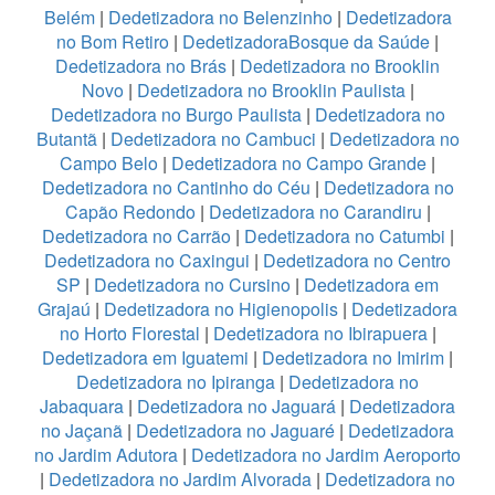
Belém
|
Dedetizadora no Belenzinho
|
Dedetizadora
no Bom Retiro
|
DedetizadoraBosque da Saúde
|
Dedetizadora no Brás
|
Dedetizadora no Brooklin
Novo
|
Dedetizadora no Brooklin Paulista
|
Dedetizadora no Burgo Paulista
|
Dedetizadora no
Butantã
|
Dedetizadora no Cambuci
|
Dedetizadora no
Campo Belo
|
Dedetizadora no Campo Grande
|
Dedetizadora no Cantinho do Céu
|
Dedetizadora no
Capão Redondo
|
Dedetizadora no Carandiru
|
Dedetizadora no Carrão
|
Dedetizadora no Catumbi
|
Dedetizadora no Caxingui
|
Dedetizadora no Centro
SP
|
Dedetizadora no Cursino
|
Dedetizadora em
Grajaú
|
Dedetizadora no Higienopolis
|
Dedetizadora
no Horto Florestal
|
Dedetizadora no Ibirapuera
|
Dedetizadora em Iguatemi
|
Dedetizadora no Imirim
|
Dedetizadora no Ipiranga
|
Dedetizadora no
Jabaquara
|
Dedetizadora no Jaguará
|
Dedetizadora
no Jaçanã
|
Dedetizadora no Jaguaré
|
Dedetizadora
no Jardim Adutora
|
Dedetizadora no Jardim Aeroporto
|
Dedetizadora no Jardim Alvorada
|
Dedetizadora no