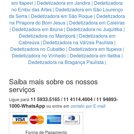
em Itapevi
|
Dedetizadora em Jandira
|
Dedetizadora
no Embu das Artes
|
Dedetizadora em São Lourenço
da Serra
|
Dedetizadora em São Roque
|
Dedetizadora
na Pirapora do Bom Jesus
|
Dedetizadora em Caieiras
|
Dedetizadora em Ibiúna
|
Dedetizadora no Juquitiba
|
Dedetizadora no Mairiporã
|
Dedetizadora em
Cabreúva
|
Dedetizadora na Várzea Paulista
|
Dedetizadora no Cubatão
|
Dedetizadora em Itupeva
|
Dedetizadora no Vinhedo
|
Dedetizadora em Itatiba
|
Dedetizadora na Bragança Paulista
|
Saiba mais sobre os nossos
serviços
11 5933.5165 / 11 4114.4004 / 11 94893-
Ligue para
1000-WhatsApp
ou entre em
contato por E-mail
Forma de Pagamento