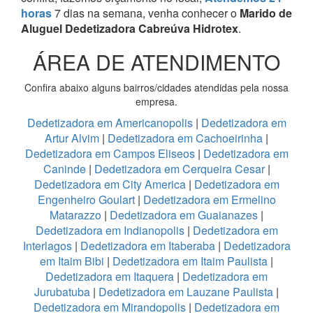
horas
7 dias na semana, venha conhecer o
Marido de
Aluguel Dedetizadora Cabreúva Hidrotex
.
ÁREA DE ATENDIMENTO
Confira abaixo alguns bairros/cidades atendidas pela nossa
empresa.
Dedetizadora em Americanopolis
|
Dedetizadora em
Artur Alvim
|
Dedetizadora em Cachoeirinha
|
Dedetizadora em Campos Eliseos
|
Dedetizadora em
Caninde
|
Dedetizadora em Cerqueira Cesar
|
Dedetizadora em City America
|
Dedetizadora em
Engenheiro Goulart
|
Dedetizadora em Ermelino
Matarazzo
|
Dedetizadora em Guaianazes
|
Dedetizadora em Indianopolis
|
Dedetizadora em
Interlagos
|
Dedetizadora em Itaberaba
|
Dedetizadora
em Itaim Bibi
|
Dedetizadora em Itaim Paulista
|
Dedetizadora em Itaquera
|
Dedetizadora em
Jurubatuba
|
Dedetizadora em Lauzane Paulista
|
Dedetizadora em Mirandopolis
|
Dedetizadora em