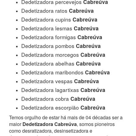
Dedetizadora percevejos
Cabreúva
Dedetizadora ratos
Cabreúva
Dedetizadora cupins
Cabreúva
Dedetizadora lesmas
Cabreúva
Dedetizadora formigas
Cabreúva
Dedetizadora pombos
Cabreúva
Dedetizadora morcegos
Cabreúva
Dedetizadora abelhas
Cabreúva
Dedetizadora maribondos
Cabreúva
Dedetizadora vespas
Cabreúva
Dedetizadora lagartixas
Cabreúva
Dedetizadora cobra
Cabreúva
Dedetizadora escorpião
Cabreúva
Temos orgulho de estar há mais de 04 décadas ser a
maior
Dedetizadora Cabreúva
, somos pioneiros
como desratizadora, desinsetizadora e