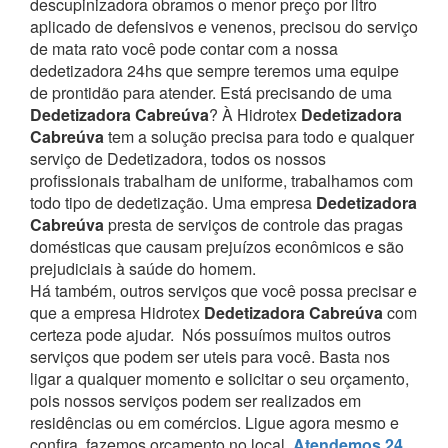
descupinizadora obramos o menor preço por litro
aplicado de defensivos e venenos, precisou do serviço
de mata rato você pode contar com a nossa
dedetizadora 24hs que sempre teremos uma equipe
de prontidão para atender.
Está precisando de uma
Dedetizadora Cabreúva
? À Hidrotex
Dedetizadora
Cabreúva
tem a solução precisa para todo e qualquer
serviço de Dedetizadora, todos os nossos
profissionais trabalham de uniforme, trabalhamos com
todo tipo de dedetização. Uma empresa
Dedetizadora
Cabreúva
presta de serviços de controle das pragas
domésticas que causam prejuízos econômicos e são
prejudiciais à saúde do homem.
Há também, outros serviços que você possa precisar e
que a empresa Hidrotex
Dedetizadora Cabreúva
com
certeza pode ajudar.
Nós possuímos muitos outros
serviços que podem ser uteis para você. Basta nos
ligar a qualquer momento e solicitar o seu orçamento,
pois nossos serviços podem ser realizados em
residências ou em comércios.
Ligue agora mesmo e
confira, fazemos orçamento no local,
Atendemos 24