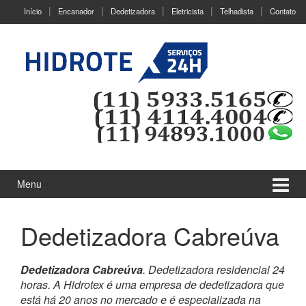
Ir
Pular
Início
Encanador
Dedetizadora
Eletricista
Telhadista
Contato
para
para
o
menu
Conteúdo
principal
Menu
Dedetizadora Cabreúva
Dedetizadora Cabreúva
. Dedetizadora residencial 24
horas. A Hidrotex é uma empresa de dedetizadora que
está há 20 anos no mercado e é especializada na