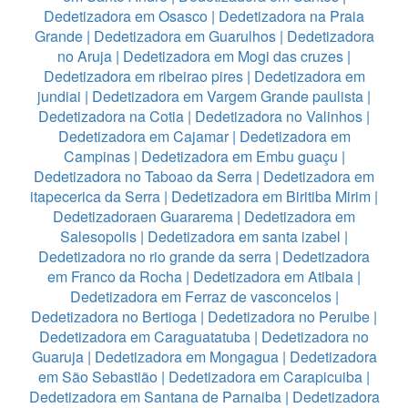
Dedetizadora em Osasco
|
Dedetizadora na Praia
Grande
|
Dedetizadora em Guarulhos
|
Dedetizadora
no Aruja
|
Dedetizadora em Mogi das cruzes
|
Dedetizadora em ribeirao pires
|
Dedetizadora em
jundiai
|
Dedetizadora em Vargem Grande paulista
|
Dedetizadora na Cotia
|
Dedetizadora no Valinhos
|
Dedetizadora em Cajamar
|
Dedetizadora em
Campinas
|
Dedetizadora em Embu guaçu
|
Dedetizadora no Taboao da Serra
|
Dedetizadora em
itapecerica da Serra
|
Dedetizadora em Biritiba Mirim
|
Dedetizadoraen Guararema
|
Dedetizadora em
Salesopolis
|
Dedetizadora em santa izabel
|
Dedetizadora no rio grande da serra
|
Dedetizadora
em Franco da Rocha
|
Dedetizadora em Atibaia
|
Dedetizadora em Ferraz de vasconcelos
|
Dedetizadora no Bertioga
|
Dedetizadora no Peruibe
|
Dedetizadora em Caraguatatuba
|
Dedetizadora no
Guaruja
|
Dedetizadora em Mongagua
|
Dedetizadora
em São Sebastião
|
Dedetizadora em Carapicuiba
|
Dedetizadora em Santana de Parnaiba
|
Dedetizadora