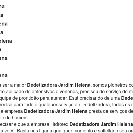
na
na
ena
na
elena
a
ena
ena
s ser a maior
Dedetizadora Jardim Helena
, somos pioneiros c
ro aplicado de defensivos e venenos, precisou do serviço de 
uipe de prontidão para atender.
Está precisando de uma
Dede
ecisa para todo e qualquer serviço de Dedetizadora, todos os 
Uma empresa
Dedetizadora Jardim Helena
presta de serviços d
úde do homem.
recisar e que a empresa Hidrotex
Dedetizadora Jardim Helena
ra você. Basta nos ligar a qualquer momento e solicitar o seu 