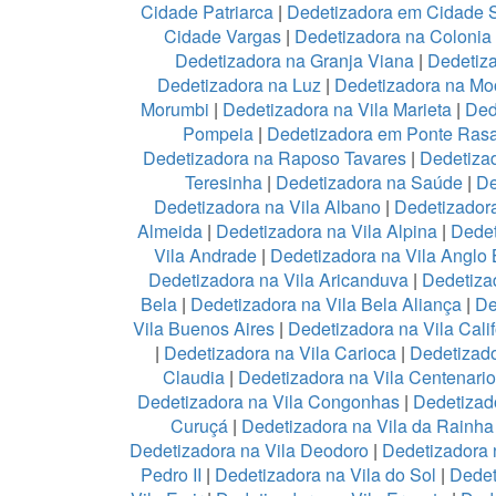
Cidade Patriarca
|
Dedetizadora em Cidade 
Cidade Vargas
|
Dedetizadora na Colonia
Dedetizadora na Granja Viana
|
Dedetiz
Dedetizadora na Luz
|
Dedetizadora na Mo
Morumbi
|
Dedetizadora na Vila Marieta
|
Ded
Pompeia
|
Dedetizadora em Ponte Ras
Dedetizadora na Raposo Tavares
|
Dedetiza
Teresinha
|
Dedetizadora na Saúde
|
De
Dedetizadora na Vila Albano
|
Dedetizadora
Almeida
|
Dedetizadora na Vila Alpina
|
Dedet
Vila Andrade
|
Dedetizadora na Vila Anglo B
Dedetizadora na Vila Aricanduva
|
Dedetiza
Bela
|
Dedetizadora na Vila Bela Aliança
|
De
Vila Buenos Aires
|
Dedetizadora na Vila Calif
|
Dedetizadora na Vila Carioca
|
Dedetizado
Claudia
|
Dedetizadora na Vila Centenario
Dedetizadora na Vila Congonhas
|
Dedetizad
Curuçá
|
Dedetizadora na Vila da Rainh
Dedetizadora na Vila Deodoro
|
Dedetizadora 
Pedro II
|
Dedetizadora na Vila do Sol
|
Dedet