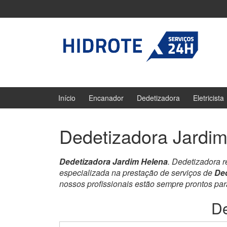
Ir
Pular
para
para
o
menu
Conteúdo
principal
Início
Encanador
Dedetizadora
Eletricista
Dedetizadora Jardi
Dedetizadora Jardim Helena
. Dedetizadora 
especializada na prestação de serviços de
Ded
nossos profissionais estão sempre prontos pa
De