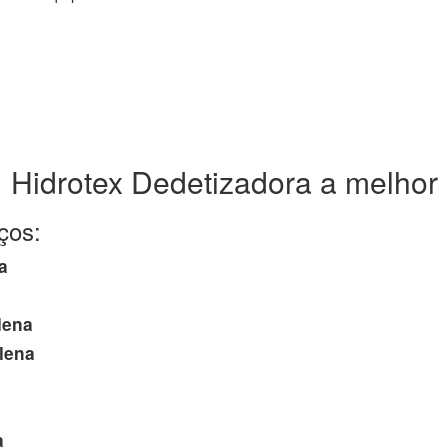
Hidrotex Dedetizadora a melhor
ços:
a
lena
lena
a