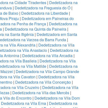
dora na Cidade Tiradentes
|
Dedetizadora na
canduva
|
Dedetizadora na Freguesia do Ó
|
pa de Baixo
|
Dedetizadora na Liberdade
|
Mova Piraju
|
Dedetizadora em Paineiras do
zadora na Penha de França
|
Dedetizadora na
na
|
Dedetizadora na Quinta da Paineira
|
ra na Santa Ifigênia
|
Dedetizadora em Santa
edetizadora na Varzea da Barra Funda
|
a na Vila Alexandria
|
Dedetizadora na Vila
tizadora na Vila Anastacio
|
Dedetizadora na
la Antonina
|
Dedetizadora na Vila Arcadia
|
dora na Vila Basileia
|
Dedetizadora na Vila
edetizadora na Vila Matilde
|
Dedetizadora na
 Mazzei
|
Dedetizadora na Vila Campo Grande
dora na Vila Cavaton
|
Dedetizadora na Vila
mentino
|
Dedetizadora na Vila Conceição
|
zadora na Vila Cruzeiro
|
Dedetizadora na Vila
elezas
|
Dedetizadora na Vila das Mercês
|
a Vila do Encontro
|
Dedetizadora na Vila Dom
|
Dedetizadora na Vila Ema
|
Dedetizadora na