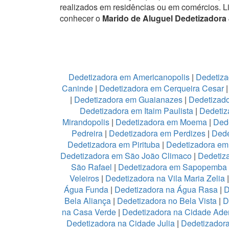
realizados em residências ou em comércios.
L
conhecer o
Marido de Aluguel Dedetizadora
Dedetizadora em Americanopolis
|
Dedetiza
Caninde
|
Dedetizadora em Cerqueira Cesar
|
Dedetizadora em Guaianazes
|
Dedetizado
Dedetizadora em Itaim Paulista
|
Dedetiz
Mirandopolis
|
Dedetizadora em Moema
|
Ded
Pedreira
|
Dedetizadora em Perdizes
|
Dede
Dedetizadora em Pirituba
|
Dedetizadora em 
Dedetizadora em São João Climaco
|
Dedetiz
São Rafael
|
Dedetizadora em Sapopemba
Veleiros
|
Dedetizadora na Vila Maria Zelia
Água Funda
|
Dedetizadora na Água Rasa
|
D
Bela Aliança
|
Dedetizadora no Bela Vista
|
D
na Casa Verde
|
Dedetizadora na Cidade Ad
Dedetizadora na Cidade Julia
|
Dedetizador