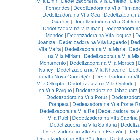
Vila Emir
|
Dedetizadora na Vila Ernesto
|
Dede
Fernandes
|
Dedetizadora na Vila Firmian
Dedetizadora na Vila Gea
|
Dedetizadora na
Guarani
|
Dedetizadora na Vila Guilher
Dedetizadora na Vila Inah
|
Dedetizadora na
Mendes
|
Dedetizadora na Vila Ipojuca
|
De
Joaniza
|
Dedetizadora na Vila Lageado
|
Dede
Vila Mafra
|
Dedetizadora na Vila Maria
|
Dede
na Vila Miriam
|
Dedetizadora na Vila Mis
Monumento
|
Dedetizadora na Vila Moraes
|
Nancy
|
Dedetizadora na Vila Nhocune
|
Dede
na Vila Nova Conceição
|
Dedetizadora na Vi
Vila Olimpia
|
Dedetizadora na Vila Oratório
|
D
na Vila Parque
|
Dedetizadora na Jabaquara
Dedetizadora na Vila Perus
|
Dedetizadora
Pompeia
|
Dedetizadora na Vila Ponte R
Dedetizadora na Vila Ré
|
Dedetizadora na V
Vila Rubi
|
Dedetizadora na Vila Sabrina
Dedetizadora na Vila Santana
|
Dedetiza
Dedetizadora na Vila Santo Estevão
|
Dedet
Dedetizadora na Vila São José
|
Dedetizadora