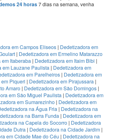
demos 24 horas
7 dias na semana, venha
adora em Campos Eliseos
|
Dedetizadora em
Goulart
|
Dedetizadora em Ermelino Matarazzo
 em Itaberaba
|
Dedetizadora em Itaim Bibi
|
a em Lauzane Paulista
|
Dedetizadora em
detizadora em Parelheiros
|
Dedetizadora em
 em Piqueri
|
Dedetizadora em Pirajussara
|
to Amaro
|
Dedetizadora em São Domingos
|
ora em São Miguel Paulista
|
Dedetizadora em
izadora em Sumarezinho
|
Dedetizadora em
edetizadora na Água Fria
|
Dedetizadora na
detizadora na Barra Funda
|
Dedetizadora em
izadora na Capela do Socorro
|
Dedetizadora
idade Dutra
|
Dedetizadora na Cidade Jardim
|
ora em Cidade Mae do Céu
|
Dedetizadora na