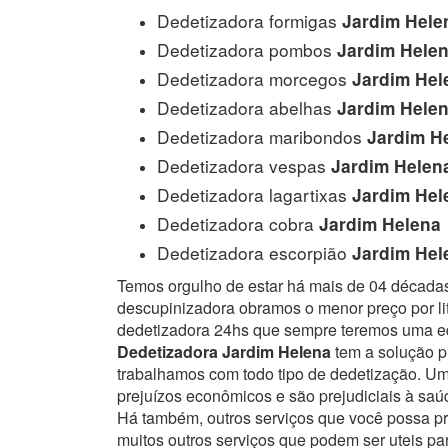
Dedetizadora formigas
Jardim Hele
Dedetizadora pombos
Jardim Hele
Dedetizadora morcegos
Jardim Hel
Dedetizadora abelhas
Jardim Hele
Dedetizadora maribondos
Jardim H
Dedetizadora vespas
Jardim Helen
Dedetizadora lagartixas
Jardim Hel
Dedetizadora cobra
Jardim Helena
Dedetizadora escorpião
Jardim Hel
Temos orgulho de estar há mais de 04 década
descupinizadora obramos o menor preço por lit
dedetizadora 24hs que sempre teremos uma eq
Dedetizadora Jardim Helena
tem a solução pr
trabalhamos com todo tipo de dedetização. 
prejuízos econômicos e são prejudiciais à sa
Há também, outros serviços que você possa p
muitos outros serviços que podem ser uteis pa