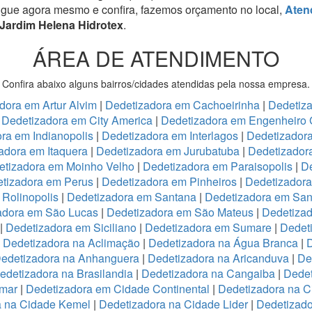
igue agora mesmo e confira, fazemos orçamento no local,
Aten
 Jardim Helena Hidrotex
.
ÁREA DE ATENDIMENTO
Confira abaixo alguns bairros/cidades atendidas pela nossa empresa.
dora em Artur Alvim
|
Dedetizadora em Cachoeirinha
|
Dedetiz
|
Dedetizadora em City America
|
Dedetizadora em Engenheiro 
ra em Indianopolis
|
Dedetizadora em Interlagos
|
Dedetizadora
adora em Itaquera
|
Dedetizadora em Jurubatuba
|
Dedetizador
etizadora em Moinho Velho
|
Dedetizadora em Paraisopolis
|
De
tizadora em Perus
|
Dedetizadora em Pinheiros
|
Dedetizadora
Rolinopolis
|
Dedetizadora em Santana
|
Dedetizadora em San
adora em São Lucas
|
Dedetizadora em São Mateus
|
Dedetizad
|
Dedetizadora em Siciliano
|
Dedetizadora em Sumare
|
Dedet
|
Dedetizadora na Aclimação
|
Dedetizadora na Água Branca
|
D
edetizadora na Anhanguera
|
Dedetizadora na Aricanduva
|
De
edetizadora na Brasilandia
|
Dedetizadora na Cangaiba
|
Dedet
emar
|
Dedetizadora em Cidade Continental
|
Dedetizadora na C
a na Cidade Kemel
|
Dedetizadora na Cidade Lider
|
Dedetizad