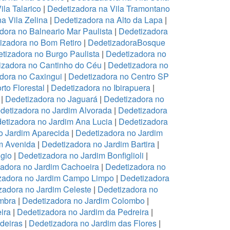
ila Talarico
|
Dedetizadora na Vila Tramontano
a Vila Zelina
|
Dedetizadora na Alto da Lapa
|
dora no Balneario Mar Paulista
|
Dedetizadora
izadora no Bom Retiro
|
DedetizadoraBosque
tizadora no Burgo Paulista
|
Dedetizadora no
izadora no Cantinho do Céu
|
Dedetizadora no
dora no Caxingui
|
Dedetizadora no Centro SP
to Florestal
|
Dedetizadora no Ibirapuera
|
|
Dedetizadora no Jaguará
|
Dedetizadora no
detizadora no Jardim Alvorada
|
Dedetizadora
etizadora no Jardim Ana Lucia
|
Dedetizadora
o Jardim Aparecida
|
Dedetizadora no Jardim
m Avenida
|
Dedetizadora no Jardim Bartira
|
gio
|
Dedetizadora no Jardim Bonfiglioli
|
adora no Jardim Cachoeira
|
Dedetizadora no
zadora no Jardim Campo Limpo
|
Dedetizadora
zadora no Jardim Celeste
|
Dedetizadora no
mbra
|
Dedetizadora no Jardim Colombo
|
ira
|
Dedetizadora no Jardim da Pedreira
|
deiras
|
Dedetizadora no Jardim das Flores
|