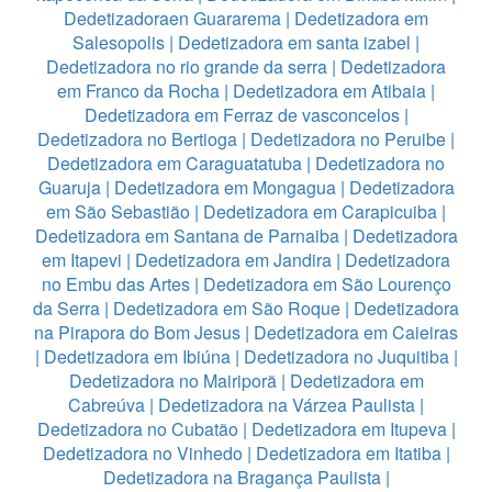
Dedetizadoraen Guararema
|
Dedetizadora em
Salesopolis
|
Dedetizadora em santa izabel
|
Dedetizadora no rio grande da serra
|
Dedetizadora
em Franco da Rocha
|
Dedetizadora em Atibaia
|
Dedetizadora em Ferraz de vasconcelos
|
Dedetizadora no Bertioga
|
Dedetizadora no Peruibe
|
Dedetizadora em Caraguatatuba
|
Dedetizadora no
Guaruja
|
Dedetizadora em Mongagua
|
Dedetizadora
em São Sebastião
|
Dedetizadora em Carapicuiba
|
Dedetizadora em Santana de Parnaiba
|
Dedetizadora
em Itapevi
|
Dedetizadora em Jandira
|
Dedetizadora
no Embu das Artes
|
Dedetizadora em São Lourenço
da Serra
|
Dedetizadora em São Roque
|
Dedetizadora
na Pirapora do Bom Jesus
|
Dedetizadora em Caieiras
|
Dedetizadora em Ibiúna
|
Dedetizadora no Juquitiba
|
Dedetizadora no Mairiporã
|
Dedetizadora em
Cabreúva
|
Dedetizadora na Várzea Paulista
|
Dedetizadora no Cubatão
|
Dedetizadora em Itupeva
|
Dedetizadora no Vinhedo
|
Dedetizadora em Itatiba
|
Dedetizadora na Bragança Paulista
|