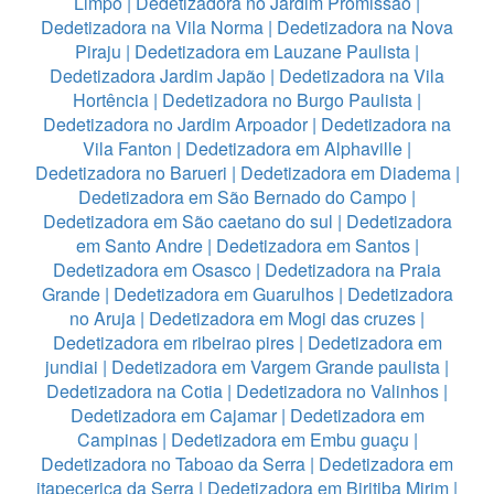
Limpo
|
Dedetizadora no Jardim Promissão
|
Dedetizadora na Vila Norma
|
Dedetizadora na Nova
Piraju
|
Dedetizadora em Lauzane Paulista
|
Dedetizadora Jardim Japão
|
Dedetizadora na Vila
Hortência
|
Dedetizadora no Burgo Paulista
|
Dedetizadora no Jardim Arpoador
|
Dedetizadora na
Vila Fanton
|
Dedetizadora em Alphaville
|
Dedetizadora no Barueri
|
Dedetizadora em Diadema
|
Dedetizadora em São Bernado do Campo
|
Dedetizadora em São caetano do sul
|
Dedetizadora
em Santo Andre
|
Dedetizadora em Santos
|
Dedetizadora em Osasco
|
Dedetizadora na Praia
Grande
|
Dedetizadora em Guarulhos
|
Dedetizadora
no Aruja
|
Dedetizadora em Mogi das cruzes
|
Dedetizadora em ribeirao pires
|
Dedetizadora em
jundiai
|
Dedetizadora em Vargem Grande paulista
|
Dedetizadora na Cotia
|
Dedetizadora no Valinhos
|
Dedetizadora em Cajamar
|
Dedetizadora em
Campinas
|
Dedetizadora em Embu guaçu
|
Dedetizadora no Taboao da Serra
|
Dedetizadora em
itapecerica da Serra
|
Dedetizadora em Biritiba Mirim
|