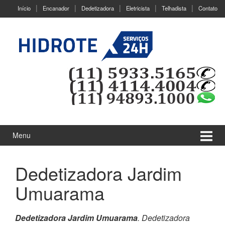
Ir
Pular
Início
Encanador
Dedetizadora
Eletricista
Telhadista
Contato
para
para
o
menu
Conteúdo
principal
Menu
Dedetizadora Jardim
Umuarama
Dedetizadora Jardim Umuarama
. Dedetizadora