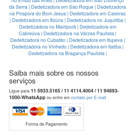
no Embu das Artes
|
Dedetizadora em São Lourenço
da Serra
|
Dedetizadora em São Roque
|
Dedetizadora
na Pirapora do Bom Jesus
|
Dedetizadora em Caieiras
|
Dedetizadora em Ibiúna
|
Dedetizadora no Juquitiba
|
Dedetizadora no Mairiporã
|
Dedetizadora em
Cabreúva
|
Dedetizadora na Várzea Paulista
|
Dedetizadora no Cubatão
|
Dedetizadora em Itupeva
|
Dedetizadora no Vinhedo
|
Dedetizadora em Itatiba
|
Dedetizadora na Bragança Paulista
|
Saiba mais sobre os nossos
serviços
11 5933.5165 / 11 4114.4004 / 11 94893-
Ligue para
1000-WhatsApp
ou entre em
contato por E-mail
Forma de Pagamento