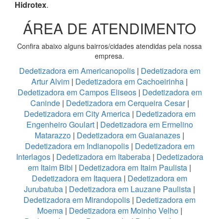
Hidrotex
.
ÁREA DE ATENDIMENTO
Confira abaixo alguns bairros/cidades atendidas pela nossa
empresa.
Dedetizadora em Americanopolis
|
Dedetizadora em
Artur Alvim
|
Dedetizadora em Cachoeirinha
|
Dedetizadora em Campos Eliseos
|
Dedetizadora em
Caninde
|
Dedetizadora em Cerqueira Cesar
|
Dedetizadora em City America
|
Dedetizadora em
Engenheiro Goulart
|
Dedetizadora em Ermelino
Matarazzo
|
Dedetizadora em Guaianazes
|
Dedetizadora em Indianopolis
|
Dedetizadora em
Interlagos
|
Dedetizadora em Itaberaba
|
Dedetizadora
em Itaim Bibi
|
Dedetizadora em Itaim Paulista
|
Dedetizadora em Itaquera
|
Dedetizadora em
Jurubatuba
|
Dedetizadora em Lauzane Paulista
|
Dedetizadora em Mirandopolis
|
Dedetizadora em
Moema
|
Dedetizadora em Moinho Velho
|