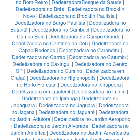
no Bom Retiro
|
DedetizadoraBosque da Saúde
|
Dedetizadora no Brás
|
Dedetizadora no Brooklin
Novo
|
Dedetizadora no Brooklin Paulista
|
Dedetizadora no Burgo Paulista
|
Dedetizadora no
Butantã
|
Dedetizadora no Cambuci
|
Dedetizadora no
Campo Belo
|
Dedetizadora no Campo Grande
|
Dedetizadora no Cantinho do Céu
|
Dedetizadora no
Capão Redondo
|
Dedetizadora no Carandiru
|
Dedetizadora no Carrão
|
Dedetizadora no Catumbi
|
Dedetizadora no Caxingui
|
Dedetizadora no Centro
SP
|
Dedetizadora no Cursino
|
Dedetizadora em
Grajaú
|
Dedetizadora no Higienopolis
|
Dedetizadora
no Horto Florestal
|
Dedetizadora no Ibirapuera
|
Dedetizadora em Iguatemi
|
Dedetizadora no Imirim
|
Dedetizadora no Ipiranga
|
Dedetizadora no
Jabaquara
|
Dedetizadora no Jaguará
|
Dedetizadora
no Jaçanã
|
Dedetizadora no Jaguaré
|
Dedetizadora
no Jardim Adutora
|
Dedetizadora no Jardim Aeroporto
|
Dedetizadora no Jardim Alvorada
|
Dedetizadora no
Jardim America
|
Dedetizadora no Jardim America da
Penha
|
Dedetizadora no Jardim Analia Franco
|