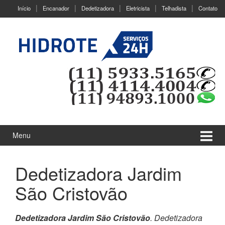
Ir
Pular
Início
Encanador
Dedetizadora
Eletricista
Telhadista
Contato
para
para
o
menu
Conteúdo
principal
Menu
Dedetizadora Jardim
São Cristovão
Dedetizadora Jardim São Cristovão
. Dedetizadora