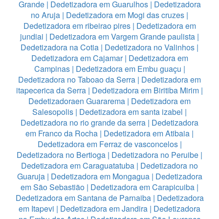
Grande
|
Dedetizadora em Guarulhos
|
Dedetizadora
no Aruja
|
Dedetizadora em Mogi das cruzes
|
Dedetizadora em ribeirao pires
|
Dedetizadora em
jundiai
|
Dedetizadora em Vargem Grande paulista
|
Dedetizadora na Cotia
|
Dedetizadora no Valinhos
|
Dedetizadora em Cajamar
|
Dedetizadora em
Campinas
|
Dedetizadora em Embu guaçu
|
Dedetizadora no Taboao da Serra
|
Dedetizadora em
itapecerica da Serra
|
Dedetizadora em Biritiba Mirim
|
Dedetizadoraen Guararema
|
Dedetizadora em
Salesopolis
|
Dedetizadora em santa izabel
|
Dedetizadora no rio grande da serra
|
Dedetizadora
em Franco da Rocha
|
Dedetizadora em Atibaia
|
Dedetizadora em Ferraz de vasconcelos
|
Dedetizadora no Bertioga
|
Dedetizadora no Peruibe
|
Dedetizadora em Caraguatatuba
|
Dedetizadora no
Guaruja
|
Dedetizadora em Mongagua
|
Dedetizadora
em São Sebastião
|
Dedetizadora em Carapicuiba
|
Dedetizadora em Santana de Parnaiba
|
Dedetizadora
em Itapevi
|
Dedetizadora em Jandira
|
Dedetizadora