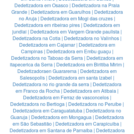
Dedetizadora em Osasco
|
Dedetizadora na Praia
Grande
|
Dedetizadora em Guarulhos
|
Dedetizadora
no Aruja
|
Dedetizadora em Mogi das cruzes
|
Dedetizadora em ribeirao pires
|
Dedetizadora em
jundiai
|
Dedetizadora em Vargem Grande paulista
|
Dedetizadora na Cotia
|
Dedetizadora no Valinhos
|
Dedetizadora em Cajamar
|
Dedetizadora em
Campinas
|
Dedetizadora em Embu guaçu
|
Dedetizadora no Taboao da Serra
|
Dedetizadora em
itapecerica da Serra
|
Dedetizadora em Biritiba Mirim
|
Dedetizadoraen Guararema
|
Dedetizadora em
Salesopolis
|
Dedetizadora em santa izabel
|
Dedetizadora no rio grande da serra
|
Dedetizadora
em Franco da Rocha
|
Dedetizadora em Atibaia
|
Dedetizadora em Ferraz de vasconcelos
|
Dedetizadora no Bertioga
|
Dedetizadora no Peruibe
|
Dedetizadora em Caraguatatuba
|
Dedetizadora no
Guaruja
|
Dedetizadora em Mongagua
|
Dedetizadora
em São Sebastião
|
Dedetizadora em Carapicuiba
|
Dedetizadora em Santana de Parnaiba
|
Dedetizadora