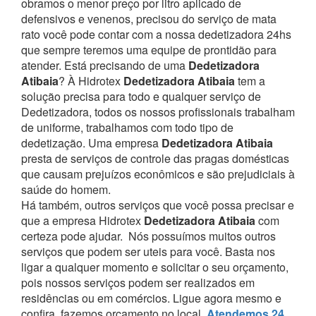
obramos o menor preço por litro aplicado de
defensivos e venenos, precisou do serviço de mata
rato você pode contar com a nossa dedetizadora 24hs
que sempre teremos uma equipe de prontidão para
atender.
Está precisando de uma
Dedetizadora
Atibaia
? À Hidrotex
Dedetizadora Atibaia
tem a
solução precisa para todo e qualquer serviço de
Dedetizadora, todos os nossos profissionais trabalham
de uniforme, trabalhamos com todo tipo de
dedetização. Uma empresa
Dedetizadora Atibaia
presta de serviços de controle das pragas domésticas
que causam prejuízos econômicos e são prejudiciais à
saúde do homem.
Há também, outros serviços que você possa precisar e
que a empresa Hidrotex
Dedetizadora Atibaia
com
certeza pode ajudar.
Nós possuímos muitos outros
serviços que podem ser uteis para você. Basta nos
ligar a qualquer momento e solicitar o seu orçamento,
pois nossos serviços podem ser realizados em
residências ou em comércios.
Ligue agora mesmo e
confira, fazemos orçamento no local,
Atendemos 24