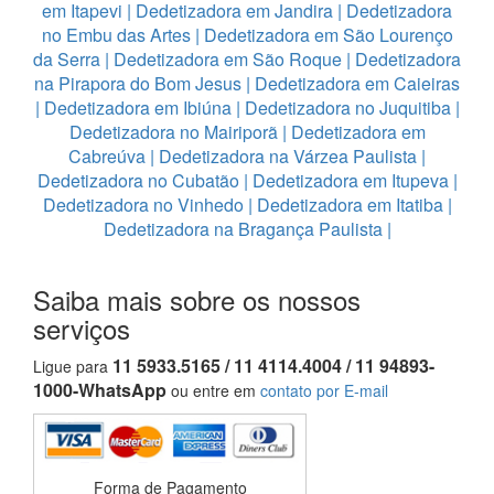
em Itapevi
|
Dedetizadora em Jandira
|
Dedetizadora
no Embu das Artes
|
Dedetizadora em São Lourenço
da Serra
|
Dedetizadora em São Roque
|
Dedetizadora
na Pirapora do Bom Jesus
|
Dedetizadora em Caieiras
|
Dedetizadora em Ibiúna
|
Dedetizadora no Juquitiba
|
Dedetizadora no Mairiporã
|
Dedetizadora em
Cabreúva
|
Dedetizadora na Várzea Paulista
|
Dedetizadora no Cubatão
|
Dedetizadora em Itupeva
|
Dedetizadora no Vinhedo
|
Dedetizadora em Itatiba
|
Dedetizadora na Bragança Paulista
|
Saiba mais sobre os nossos
serviços
11 5933.5165 / 11 4114.4004 / 11 94893-
Ligue para
1000-WhatsApp
ou entre em
contato por E-mail
Forma de Pagamento