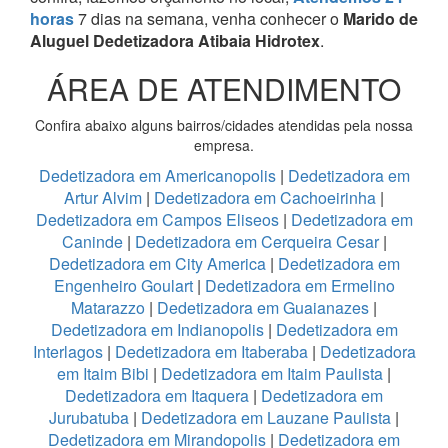
horas
7 dias na semana, venha conhecer o
Marido de
Aluguel Dedetizadora Atibaia Hidrotex
.
ÁREA DE ATENDIMENTO
Confira abaixo alguns bairros/cidades atendidas pela nossa
empresa.
Dedetizadora em Americanopolis
|
Dedetizadora em
Artur Alvim
|
Dedetizadora em Cachoeirinha
|
Dedetizadora em Campos Eliseos
|
Dedetizadora em
Caninde
|
Dedetizadora em Cerqueira Cesar
|
Dedetizadora em City America
|
Dedetizadora em
Engenheiro Goulart
|
Dedetizadora em Ermelino
Matarazzo
|
Dedetizadora em Guaianazes
|
Dedetizadora em Indianopolis
|
Dedetizadora em
Interlagos
|
Dedetizadora em Itaberaba
|
Dedetizadora
em Itaim Bibi
|
Dedetizadora em Itaim Paulista
|
Dedetizadora em Itaquera
|
Dedetizadora em
Jurubatuba
|
Dedetizadora em Lauzane Paulista
|
Dedetizadora em Mirandopolis
|
Dedetizadora em