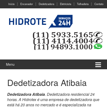
Ir
Pular
Início
Encanador
Dedetizadora
Eletricista
Telhadista
Contato
para
para
o
menu
Conteúdo
principal
Menu
Dedetizadora Atibaia
Dedetizadora Atibaia
. Dedetizadora residencial 24
horas. A Hidrotex é uma empresa de dedetizadora que
está há 20 anos no mercado e é especializada na