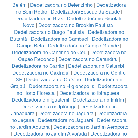
Belém
|
Dedetizadora no Belenzinho
|
Dedetizadora
no Bom Retiro
|
DedetizadoraBosque da Saúde
|
Dedetizadora no Brás
|
Dedetizadora no Brooklin
Novo
|
Dedetizadora no Brooklin Paulista
|
Dedetizadora no Burgo Paulista
|
Dedetizadora no
Butantã
|
Dedetizadora no Cambuci
|
Dedetizadora no
Campo Belo
|
Dedetizadora no Campo Grande
|
Dedetizadora no Cantinho do Céu
|
Dedetizadora no
Capão Redondo
|
Dedetizadora no Carandiru
|
Dedetizadora no Carrão
|
Dedetizadora no Catumbi
|
Dedetizadora no Caxingui
|
Dedetizadora no Centro
SP
|
Dedetizadora no Cursino
|
Dedetizadora em
Grajaú
|
Dedetizadora no Higienopolis
|
Dedetizadora
no Horto Florestal
|
Dedetizadora no Ibirapuera
|
Dedetizadora em Iguatemi
|
Dedetizadora no Imirim
|
Dedetizadora no Ipiranga
|
Dedetizadora no
Jabaquara
|
Dedetizadora no Jaguará
|
Dedetizadora
no Jaçanã
|
Dedetizadora no Jaguaré
|
Dedetizadora
no Jardim Adutora
|
Dedetizadora no Jardim Aeroporto
|
Dedetizadora no Jardim Alvorada
|
Dedetizadora no