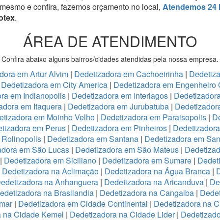
 mesmo e confira, fazemos orçamento no local,
Atendemos 24 
otex
.
ÁREA DE ATENDIMENTO
Confira abaixo alguns bairros/cidades atendidas pela nossa empresa.
dora em Artur Alvim
|
Dedetizadora em Cachoeirinha
|
Dedetiz
|
Dedetizadora em City America
|
Dedetizadora em Engenheiro 
ra em Indianopolis
|
Dedetizadora em Interlagos
|
Dedetizadora
adora em Itaquera
|
Dedetizadora em Jurubatuba
|
Dedetizador
etizadora em Moinho Velho
|
Dedetizadora em Paraisopolis
|
De
tizadora em Perus
|
Dedetizadora em Pinheiros
|
Dedetizadora
Rolinopolis
|
Dedetizadora em Santana
|
Dedetizadora em San
adora em São Lucas
|
Dedetizadora em São Mateus
|
Dedetizad
|
Dedetizadora em Siciliano
|
Dedetizadora em Sumare
|
Dedet
|
Dedetizadora na Aclimação
|
Dedetizadora na Água Branca
|
D
edetizadora na Anhanguera
|
Dedetizadora na Aricanduva
|
De
edetizadora na Brasilandia
|
Dedetizadora na Cangaiba
|
Dedet
emar
|
Dedetizadora em Cidade Continental
|
Dedetizadora na C
a na Cidade Kemel
|
Dedetizadora na Cidade Lider
|
Dedetizad