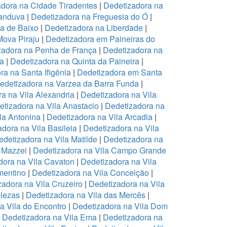
dora na Cidade Tiradentes
|
Dedetizadora na
canduva
|
Dedetizadora na Freguesia do Ó
|
pa de Baixo
|
Dedetizadora na Liberdade
|
Mova Piraju
|
Dedetizadora em Paineiras do
zadora na Penha de França
|
Dedetizadora na
na
|
Dedetizadora na Quinta da Paineira
|
ra na Santa Ifigênia
|
Dedetizadora em Santa
edetizadora na Varzea da Barra Funda
|
a na Vila Alexandria
|
Dedetizadora na Vila
tizadora na Vila Anastacio
|
Dedetizadora na
la Antonina
|
Dedetizadora na Vila Arcadia
|
dora na Vila Basileia
|
Dedetizadora na Vila
edetizadora na Vila Matilde
|
Dedetizadora na
 Mazzei
|
Dedetizadora na Vila Campo Grande
dora na Vila Cavaton
|
Dedetizadora na Vila
mentino
|
Dedetizadora na Vila Conceição
|
zadora na Vila Cruzeiro
|
Dedetizadora na Vila
elezas
|
Dedetizadora na Vila das Mercês
|
a Vila do Encontro
|
Dedetizadora na Vila Dom
|
Dedetizadora na Vila Ema
|
Dedetizadora na