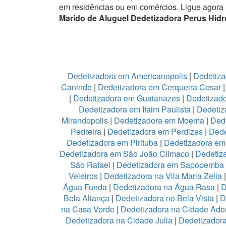
em residências ou em comércios.
Ligue agora
Marido de Aluguel Dedetizadora Perus Hidr
Dedetizadora em Americanopolis
|
Dedetiza
Caninde
|
Dedetizadora em Cerqueira Cesar
|
Dedetizadora em Guaianazes
|
Dedetizado
Dedetizadora em Itaim Paulista
|
Dedetiz
Mirandopolis
|
Dedetizadora em Moema
|
Ded
Pedreira
|
Dedetizadora em Perdizes
|
Dede
Dedetizadora em Pirituba
|
Dedetizadora em 
Dedetizadora em São João Climaco
|
Dedetiz
São Rafael
|
Dedetizadora em Sapopemba
Veleiros
|
Dedetizadora na Vila Maria Zelia
Água Funda
|
Dedetizadora na Água Rasa
|
D
Bela Aliança
|
Dedetizadora no Bela Vista
|
D
na Casa Verde
|
Dedetizadora na Cidade Ad
Dedetizadora na Cidade Julia
|
Dedetizador