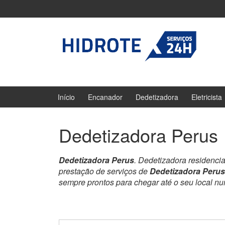
Ir
Pular
para
para
o
menu
Conteúdo
principal
Início
Encanador
Dedetizadora
Eletricista
Dedetizadora Perus
Dedetizadora Perus
. Dedetizadora residenci
prestação de serviços de
Dedetizadora Perus
sempre prontos para chegar até o seu local n