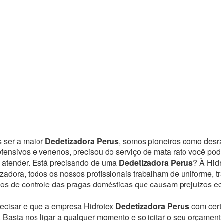
s ser a maior
Dedetizadora Perus
, somos pioneiros como desr
defensivos e venenos, precisou do serviço de mata rato você p
 atender.
Está precisando de uma
Dedetizadora Perus
? À Hid
izadora, todos os nossos profissionais trabalham de uniforme,
ços de controle das pragas domésticas que causam prejuízos e
recisar e que a empresa Hidrotex
Dedetizadora Perus
com cer
. Basta nos ligar a qualquer momento e solicitar o seu orçamen