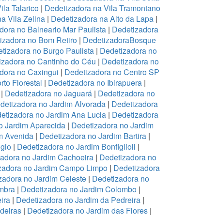
ila Talarico
|
Dedetizadora na Vila Tramontano
a Vila Zelina
|
Dedetizadora na Alto da Lapa
|
dora no Balneario Mar Paulista
|
Dedetizadora
izadora no Bom Retiro
|
DedetizadoraBosque
tizadora no Burgo Paulista
|
Dedetizadora no
izadora no Cantinho do Céu
|
Dedetizadora no
dora no Caxingui
|
Dedetizadora no Centro SP
to Florestal
|
Dedetizadora no Ibirapuera
|
|
Dedetizadora no Jaguará
|
Dedetizadora no
detizadora no Jardim Alvorada
|
Dedetizadora
etizadora no Jardim Ana Lucia
|
Dedetizadora
o Jardim Aparecida
|
Dedetizadora no Jardim
m Avenida
|
Dedetizadora no Jardim Bartira
|
gio
|
Dedetizadora no Jardim Bonfiglioli
|
adora no Jardim Cachoeira
|
Dedetizadora no
zadora no Jardim Campo Limpo
|
Dedetizadora
zadora no Jardim Celeste
|
Dedetizadora no
mbra
|
Dedetizadora no Jardim Colombo
|
ira
|
Dedetizadora no Jardim da Pedreira
|
deiras
|
Dedetizadora no Jardim das Flores
|