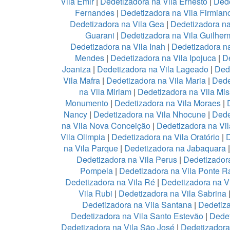
Vila Emir
|
Dedetizadora na Vila Ernesto
|
Dede
Fernandes
|
Dedetizadora na Vila Firmian
Dedetizadora na Vila Gea
|
Dedetizadora na
Guarani
|
Dedetizadora na Vila Guilher
Dedetizadora na Vila Inah
|
Dedetizadora na
Mendes
|
Dedetizadora na Vila Ipojuca
|
De
Joaniza
|
Dedetizadora na Vila Lageado
|
Dede
Vila Mafra
|
Dedetizadora na Vila Maria
|
Dede
na Vila Miriam
|
Dedetizadora na Vila Mis
Monumento
|
Dedetizadora na Vila Moraes
|
Nancy
|
Dedetizadora na Vila Nhocune
|
Dede
na Vila Nova Conceição
|
Dedetizadora na Vi
Vila Olimpia
|
Dedetizadora na Vila Oratório
|
D
na Vila Parque
|
Dedetizadora na Jabaquara
Dedetizadora na Vila Perus
|
Dedetizadora
Pompeia
|
Dedetizadora na Vila Ponte R
Dedetizadora na Vila Ré
|
Dedetizadora na V
Vila Rubi
|
Dedetizadora na Vila Sabrina
Dedetizadora na Vila Santana
|
Dedetiza
Dedetizadora na Vila Santo Estevão
|
Dedet
Dedetizadora na Vila São José
|
Dedetizadora