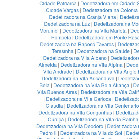
Cidade Patriarca
|
Dedetizadora em Cidade 
Cidade Vargas
|
Dedetizadora na Colonia
Dedetizadora na Granja Viana
|
Dedetiz
Dedetizadora na Luz
|
Dedetizadora na Mo
Morumbi
|
Dedetizadora na Vila Marieta
|
Ded
Pompeia
|
Dedetizadora em Ponte Ras
Dedetizadora na Raposo Tavares
|
Dedetiza
Teresinha
|
Dedetizadora na Saúde
|
De
Dedetizadora na Vila Albano
|
Dedetizadora
Almeida
|
Dedetizadora na Vila Alpina
|
Dedet
Vila Andrade
|
Dedetizadora na Vila Anglo B
Dedetizadora na Vila Aricanduva
|
Dedetiza
Bela
|
Dedetizadora na Vila Bela Aliança
|
De
Vila Buenos Aires
|
Dedetizadora na Vila Calif
|
Dedetizadora na Vila Carioca
|
Dedetizado
Claudia
|
Dedetizadora na Vila Centenario
Dedetizadora na Vila Congonhas
|
Dedetizad
Curuçá
|
Dedetizadora na Vila da Rainh
Dedetizadora na Vila Deodoro
|
Dedetizadora 
Pedro II
|
Dedetizadora na Vila do Sol
|
Dedet