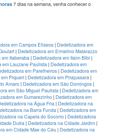
horas
7 dias na semana, venha conhecer o
adora em Campos Eliseos
|
Dedetizadora em
Goulart
|
Dedetizadora em Ermelino Matarazzo
 em Itaberaba
|
Dedetizadora em Itaim Bibi
|
a em Lauzane Paulista
|
Dedetizadora em
detizadora em Parelheiros
|
Dedetizadora em
 em Piqueri
|
Dedetizadora em Pirajussara
|
to Amaro
|
Dedetizadora em São Domingos
|
ora em São Miguel Paulista
|
Dedetizadora em
izadora em Sumarezinho
|
Dedetizadora em
edetizadora na Água Fria
|
Dedetizadora na
detizadora na Barra Funda
|
Dedetizadora em
izadora na Capela do Socorro
|
Dedetizadora
idade Dutra
|
Dedetizadora na Cidade Jardim
|
ora em Cidade Mae do Céu
|
Dedetizadora na