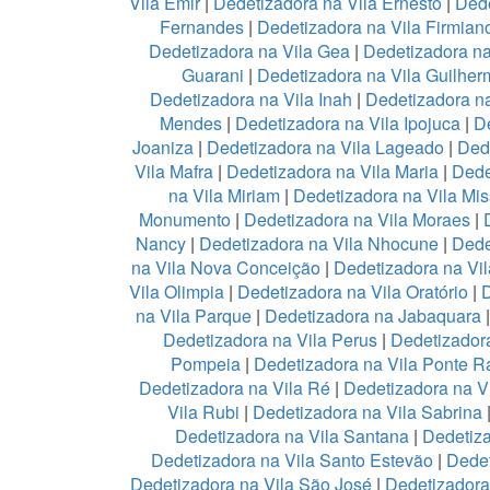
Vila Emir
|
Dedetizadora na Vila Ernesto
|
Dede
Fernandes
|
Dedetizadora na Vila Firmian
Dedetizadora na Vila Gea
|
Dedetizadora na
Guarani
|
Dedetizadora na Vila Guilher
Dedetizadora na Vila Inah
|
Dedetizadora na
Mendes
|
Dedetizadora na Vila Ipojuca
|
De
Joaniza
|
Dedetizadora na Vila Lageado
|
Dede
Vila Mafra
|
Dedetizadora na Vila Maria
|
Dede
na Vila Miriam
|
Dedetizadora na Vila Mis
Monumento
|
Dedetizadora na Vila Moraes
|
Nancy
|
Dedetizadora na Vila Nhocune
|
Dede
na Vila Nova Conceição
|
Dedetizadora na Vi
Vila Olimpia
|
Dedetizadora na Vila Oratório
|
D
na Vila Parque
|
Dedetizadora na Jabaquara
Dedetizadora na Vila Perus
|
Dedetizadora
Pompeia
|
Dedetizadora na Vila Ponte R
Dedetizadora na Vila Ré
|
Dedetizadora na V
Vila Rubi
|
Dedetizadora na Vila Sabrina
Dedetizadora na Vila Santana
|
Dedetiza
Dedetizadora na Vila Santo Estevão
|
Dedet
Dedetizadora na Vila São José
|
Dedetizadora