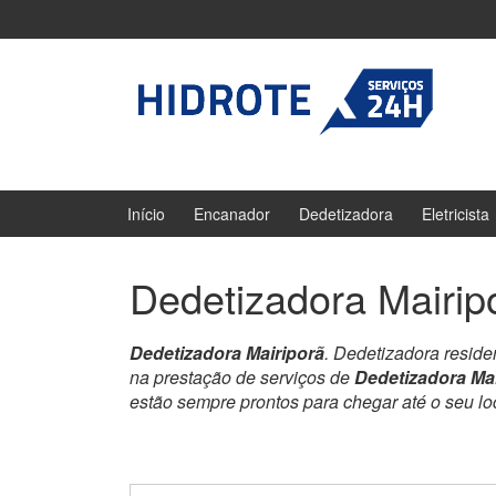
Ir
Pular
para
para
o
menu
Conteúdo
principal
Início
Encanador
Dedetizadora
Eletricista
Dedetizadora Mairip
Dedetizadora Mairiporã
. Dedetizadora resid
na prestação de serviços de
Dedetizadora Mai
estão sempre prontos para chegar até o seu l