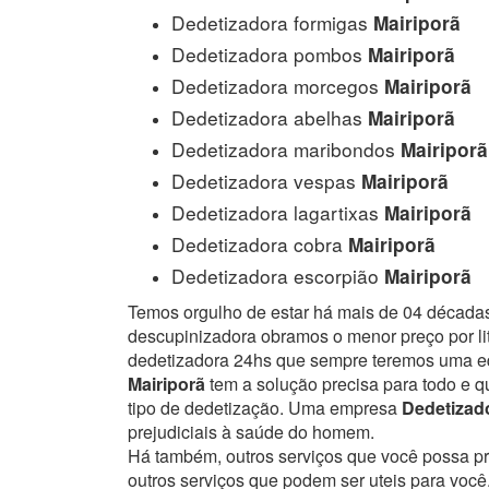
Dedetizadora formigas
Mairiporã
Dedetizadora pombos
Mairiporã
Dedetizadora morcegos
Mairiporã
Dedetizadora abelhas
Mairiporã
Dedetizadora maribondos
Mairiporã
Dedetizadora vespas
Mairiporã
Dedetizadora lagartixas
Mairiporã
Dedetizadora cobra
Mairiporã
Dedetizadora escorpião
Mairiporã
Temos orgulho de estar há mais de 04 década
descupinizadora obramos o menor preço por lit
dedetizadora 24hs que sempre teremos uma eq
Mairiporã
tem a solução precisa para todo e q
tipo de dedetização. Uma empresa
Dedetizado
prejudiciais à saúde do homem.
Há também, outros serviços que você possa p
outros serviços que podem ser uteis para você