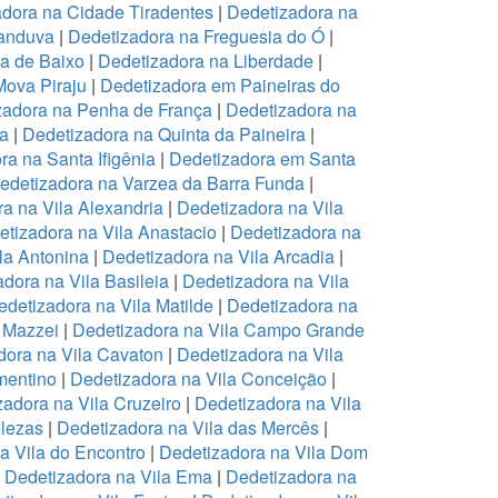
dora na Cidade Tiradentes
|
Dedetizadora na
canduva
|
Dedetizadora na Freguesia do Ó
|
pa de Baixo
|
Dedetizadora na Liberdade
|
Mova Piraju
|
Dedetizadora em Paineiras do
zadora na Penha de França
|
Dedetizadora na
na
|
Dedetizadora na Quinta da Paineira
|
ra na Santa Ifigênia
|
Dedetizadora em Santa
edetizadora na Varzea da Barra Funda
|
a na Vila Alexandria
|
Dedetizadora na Vila
tizadora na Vila Anastacio
|
Dedetizadora na
la Antonina
|
Dedetizadora na Vila Arcadia
|
dora na Vila Basileia
|
Dedetizadora na Vila
edetizadora na Vila Matilde
|
Dedetizadora na
 Mazzei
|
Dedetizadora na Vila Campo Grande
dora na Vila Cavaton
|
Dedetizadora na Vila
mentino
|
Dedetizadora na Vila Conceição
|
zadora na Vila Cruzeiro
|
Dedetizadora na Vila
elezas
|
Dedetizadora na Vila das Mercês
|
a Vila do Encontro
|
Dedetizadora na Vila Dom
|
Dedetizadora na Vila Ema
|
Dedetizadora na