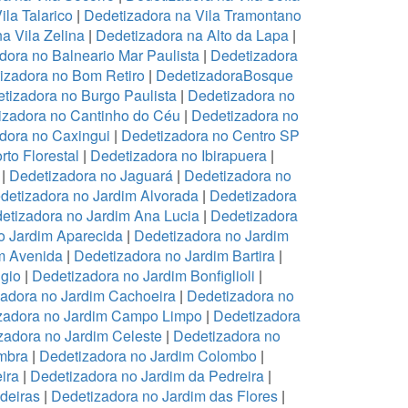
ila Talarico
|
Dedetizadora na Vila Tramontano
a Vila Zelina
|
Dedetizadora na Alto da Lapa
|
dora no Balneario Mar Paulista
|
Dedetizadora
izadora no Bom Retiro
|
DedetizadoraBosque
tizadora no Burgo Paulista
|
Dedetizadora no
izadora no Cantinho do Céu
|
Dedetizadora no
dora no Caxingui
|
Dedetizadora no Centro SP
to Florestal
|
Dedetizadora no Ibirapuera
|
|
Dedetizadora no Jaguará
|
Dedetizadora no
detizadora no Jardim Alvorada
|
Dedetizadora
etizadora no Jardim Ana Lucia
|
Dedetizadora
o Jardim Aparecida
|
Dedetizadora no Jardim
m Avenida
|
Dedetizadora no Jardim Bartira
|
gio
|
Dedetizadora no Jardim Bonfiglioli
|
adora no Jardim Cachoeira
|
Dedetizadora no
zadora no Jardim Campo Limpo
|
Dedetizadora
zadora no Jardim Celeste
|
Dedetizadora no
mbra
|
Dedetizadora no Jardim Colombo
|
ira
|
Dedetizadora no Jardim da Pedreira
|
deiras
|
Dedetizadora no Jardim das Flores
|