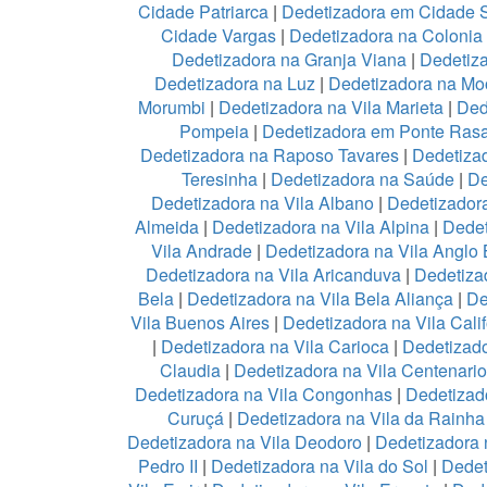
Cidade Patriarca
|
Dedetizadora em Cidade 
Cidade Vargas
|
Dedetizadora na Colonia
Dedetizadora na Granja Viana
|
Dedetiz
Dedetizadora na Luz
|
Dedetizadora na Mo
Morumbi
|
Dedetizadora na Vila Marieta
|
Ded
Pompeia
|
Dedetizadora em Ponte Ras
Dedetizadora na Raposo Tavares
|
Dedetiza
Teresinha
|
Dedetizadora na Saúde
|
De
Dedetizadora na Vila Albano
|
Dedetizadora
Almeida
|
Dedetizadora na Vila Alpina
|
Dedet
Vila Andrade
|
Dedetizadora na Vila Anglo B
Dedetizadora na Vila Aricanduva
|
Dedetiza
Bela
|
Dedetizadora na Vila Bela Aliança
|
De
Vila Buenos Aires
|
Dedetizadora na Vila Calif
|
Dedetizadora na Vila Carioca
|
Dedetizado
Claudia
|
Dedetizadora na Vila Centenario
Dedetizadora na Vila Congonhas
|
Dedetizad
Curuçá
|
Dedetizadora na Vila da Rainh
Dedetizadora na Vila Deodoro
|
Dedetizadora 
Pedro II
|
Dedetizadora na Vila do Sol
|
Dedet