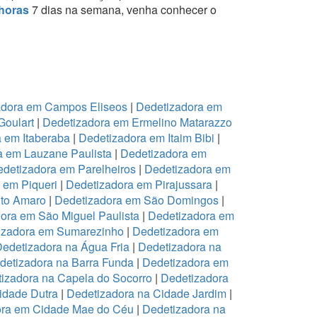
horas
7 dias na semana, venha conhecer o
adora em Campos Eliseos
|
Dedetizadora em
Goulart
|
Dedetizadora em Ermelino Matarazzo
 em Itaberaba
|
Dedetizadora em Itaim Bibi
|
a em Lauzane Paulista
|
Dedetizadora em
detizadora em Parelheiros
|
Dedetizadora em
 em Piqueri
|
Dedetizadora em Pirajussara
|
to Amaro
|
Dedetizadora em São Domingos
|
ora em São Miguel Paulista
|
Dedetizadora em
izadora em Sumarezinho
|
Dedetizadora em
edetizadora na Água Fria
|
Dedetizadora na
detizadora na Barra Funda
|
Dedetizadora em
izadora na Capela do Socorro
|
Dedetizadora
idade Dutra
|
Dedetizadora na Cidade Jardim
|
ora em Cidade Mae do Céu
|
Dedetizadora na