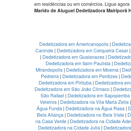
em residências ou em comércios.
Ligue agora
Marido de Aluguel Dedetizadora Mairiporã 
Dedetizadora em Americanopolis
|
Dedetiza
Caninde
|
Dedetizadora em Cerqueira Cesar
|
Dedetizadora em Guaianazes
|
Dedetizado
Dedetizadora em Itaim Paulista
|
Dedetiz
Mirandopolis
|
Dedetizadora em Moema
|
Ded
Pedreira
|
Dedetizadora em Perdizes
|
Dede
Dedetizadora em Pirituba
|
Dedetizadora em 
Dedetizadora em São João Climaco
|
Dedetiz
São Rafael
|
Dedetizadora em Sapopemba
Veleiros
|
Dedetizadora na Vila Maria Zelia
Água Funda
|
Dedetizadora na Água Rasa
|
D
Bela Aliança
|
Dedetizadora no Bela Vista
|
D
na Casa Verde
|
Dedetizadora na Cidade Ad
Dedetizadora na Cidade Julia
|
Dedetizador