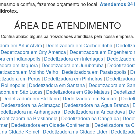
 mesmo e confira, fazemos orçamento no local,
Atendemos 24 
Hidrotex
.
ÁREA DE ATENDIMENTO
Confira abaixo alguns bairros/cidades atendidas pela nossa empresa.
dora em Artur Alvim
|
Dedetizadora em Cachoeirinha
|
Dedetiz
|
Dedetizadora em City America
|
Dedetizadora em Engenheiro 
ra em Indianopolis
|
Dedetizadora em Interlagos
|
Dedetizadora
adora em Itaquera
|
Dedetizadora em Jurubatuba
|
Dedetizador
etizadora em Moinho Velho
|
Dedetizadora em Paraisopolis
|
De
tizadora em Perus
|
Dedetizadora em Pinheiros
|
Dedetizadora
Rolinopolis
|
Dedetizadora em Santana
|
Dedetizadora em San
adora em São Lucas
|
Dedetizadora em São Mateus
|
Dedetizad
|
Dedetizadora em Siciliano
|
Dedetizadora em Sumare
|
Dedet
|
Dedetizadora na Aclimação
|
Dedetizadora na Água Branca
|
D
edetizadora na Anhanguera
|
Dedetizadora na Aricanduva
|
De
edetizadora na Brasilandia
|
Dedetizadora na Cangaiba
|
Dedet
emar
|
Dedetizadora em Cidade Continental
|
Dedetizadora na C
a na Cidade Kemel
|
Dedetizadora na Cidade Lider
|
Dedetizad