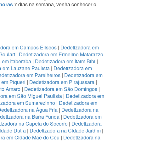
horas
7 dias na semana, venha conhecer o
adora em Campos Eliseos
|
Dedetizadora em
Goulart
|
Dedetizadora em Ermelino Matarazzo
 em Itaberaba
|
Dedetizadora em Itaim Bibi
|
a em Lauzane Paulista
|
Dedetizadora em
detizadora em Parelheiros
|
Dedetizadora em
 em Piqueri
|
Dedetizadora em Pirajussara
|
to Amaro
|
Dedetizadora em São Domingos
|
ora em São Miguel Paulista
|
Dedetizadora em
izadora em Sumarezinho
|
Dedetizadora em
edetizadora na Água Fria
|
Dedetizadora na
detizadora na Barra Funda
|
Dedetizadora em
izadora na Capela do Socorro
|
Dedetizadora
idade Dutra
|
Dedetizadora na Cidade Jardim
|
ora em Cidade Mae do Céu
|
Dedetizadora na