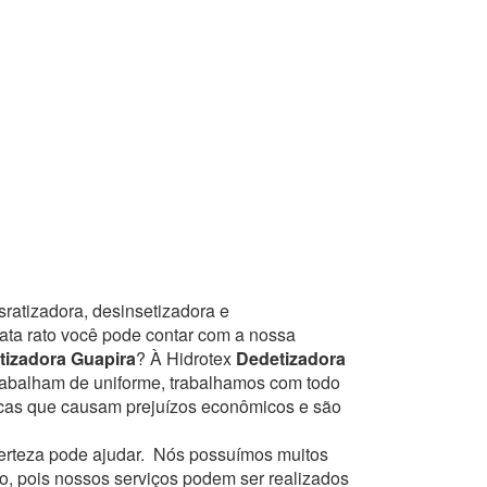
ratizadora, desinsetizadora e
mata rato você pode contar com a nossa
tizadora Guapira
? À Hidrotex
Dedetizadora
trabalham de uniforme, trabalhamos com todo
icas que causam prejuízos econômicos e são
erteza pode ajudar.
Nós possuímos muitos
to, pois nossos serviços podem ser realizados