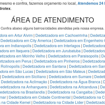
 mesmo e confira, fazemos orçamento no local,
Atendemos 24 
drotex
.
ÁREA DE ATENDIMENTO
Confira abaixo alguns bairros/cidades atendidas pela nossa empresa.
dora em Artur Alvim
|
Dedetizadora em Cachoeirinha
|
Dedetiz
|
Dedetizadora em City America
|
Dedetizadora em Engenheiro 
ra em Indianopolis
|
Dedetizadora em Interlagos
|
Dedetizadora
adora em Itaquera
|
Dedetizadora em Jurubatuba
|
Dedetizador
etizadora em Moinho Velho
|
Dedetizadora em Paraisopolis
|
De
tizadora em Perus
|
Dedetizadora em Pinheiros
|
Dedetizadora
Rolinopolis
|
Dedetizadora em Santana
|
Dedetizadora em San
adora em São Lucas
|
Dedetizadora em São Mateus
|
Dedetizad
|
Dedetizadora em Siciliano
|
Dedetizadora em Sumare
|
Dedet
|
Dedetizadora na Aclimação
|
Dedetizadora na Água Branca
|
D
edetizadora na Anhanguera
|
Dedetizadora na Aricanduva
|
De
edetizadora na Brasilandia
|
Dedetizadora na Cangaiba
|
Dedet
emar
|
Dedetizadora em Cidade Continental
|
Dedetizadora na C
a na Cidade Kemel
|
Dedetizadora na Cidade Lider
|
Dedetizad