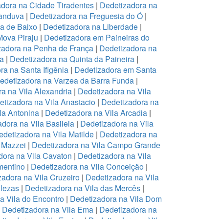
dora na Cidade Tiradentes
|
Dedetizadora na
canduva
|
Dedetizadora na Freguesia do Ó
|
pa de Baixo
|
Dedetizadora na Liberdade
|
Mova Piraju
|
Dedetizadora em Paineiras do
zadora na Penha de França
|
Dedetizadora na
na
|
Dedetizadora na Quinta da Paineira
|
ra na Santa Ifigênia
|
Dedetizadora em Santa
edetizadora na Varzea da Barra Funda
|
a na Vila Alexandria
|
Dedetizadora na Vila
tizadora na Vila Anastacio
|
Dedetizadora na
la Antonina
|
Dedetizadora na Vila Arcadia
|
dora na Vila Basileia
|
Dedetizadora na Vila
edetizadora na Vila Matilde
|
Dedetizadora na
 Mazzei
|
Dedetizadora na Vila Campo Grande
dora na Vila Cavaton
|
Dedetizadora na Vila
mentino
|
Dedetizadora na Vila Conceição
|
zadora na Vila Cruzeiro
|
Dedetizadora na Vila
elezas
|
Dedetizadora na Vila das Mercês
|
a Vila do Encontro
|
Dedetizadora na Vila Dom
|
Dedetizadora na Vila Ema
|
Dedetizadora na