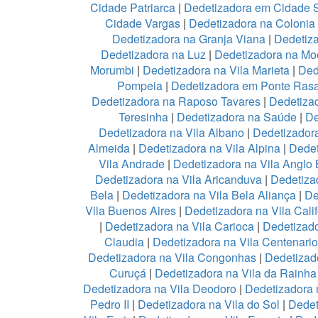
Cidade Patriarca
|
Dedetizadora em Cidade 
Cidade Vargas
|
Dedetizadora na Colonia
Dedetizadora na Granja Viana
|
Dedetiz
Dedetizadora na Luz
|
Dedetizadora na Mo
Morumbi
|
Dedetizadora na Vila Marieta
|
Ded
Pompeia
|
Dedetizadora em Ponte Ras
Dedetizadora na Raposo Tavares
|
Dedetiza
Teresinha
|
Dedetizadora na Saúde
|
De
Dedetizadora na Vila Albano
|
Dedetizadora
Almeida
|
Dedetizadora na Vila Alpina
|
Dedet
Vila Andrade
|
Dedetizadora na Vila Anglo B
Dedetizadora na Vila Aricanduva
|
Dedetiza
Bela
|
Dedetizadora na Vila Bela Aliança
|
De
Vila Buenos Aires
|
Dedetizadora na Vila Calif
|
Dedetizadora na Vila Carioca
|
Dedetizado
Claudia
|
Dedetizadora na Vila Centenario
Dedetizadora na Vila Congonhas
|
Dedetizad
Curuçá
|
Dedetizadora na Vila da Rainh
Dedetizadora na Vila Deodoro
|
Dedetizadora 
Pedro II
|
Dedetizadora na Vila do Sol
|
Dedet