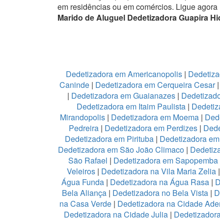
em residências ou em comércios.
Ligue agora
Marido de Aluguel Dedetizadora Guapira Hi
Dedetizadora em Americanopolis
|
Dedetiza
Caninde
|
Dedetizadora em Cerqueira Cesar
|
Dedetizadora em Guaianazes
|
Dedetizado
Dedetizadora em Itaim Paulista
|
Dedetiz
Mirandopolis
|
Dedetizadora em Moema
|
Ded
Pedreira
|
Dedetizadora em Perdizes
|
Dede
Dedetizadora em Pirituba
|
Dedetizadora em 
Dedetizadora em São João Climaco
|
Dedetiz
São Rafael
|
Dedetizadora em Sapopemba
Veleiros
|
Dedetizadora na Vila Maria Zelia
Água Funda
|
Dedetizadora na Água Rasa
|
D
Bela Aliança
|
Dedetizadora no Bela Vista
|
D
na Casa Verde
|
Dedetizadora na Cidade Ad
Dedetizadora na Cidade Julia
|
Dedetizador