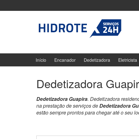
Ir
Pular
para
para
o
menu
Conteúdo
principal
Início
Encanador
Dedetizadora
Eletricista
Dedetizadora Guapi
Dedetizadora Guapira
. Dedetizadora residen
na prestação de serviços de
Dedetizadora Gu
estão sempre prontos para chegar até o seu l