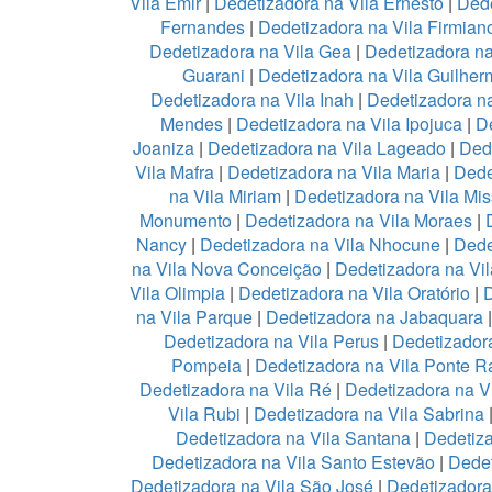
Vila Emir
|
Dedetizadora na Vila Ernesto
|
Dede
Fernandes
|
Dedetizadora na Vila Firmian
Dedetizadora na Vila Gea
|
Dedetizadora na
Guarani
|
Dedetizadora na Vila Guilher
Dedetizadora na Vila Inah
|
Dedetizadora na
Mendes
|
Dedetizadora na Vila Ipojuca
|
De
Joaniza
|
Dedetizadora na Vila Lageado
|
Dede
Vila Mafra
|
Dedetizadora na Vila Maria
|
Dede
na Vila Miriam
|
Dedetizadora na Vila Mis
Monumento
|
Dedetizadora na Vila Moraes
|
Nancy
|
Dedetizadora na Vila Nhocune
|
Dede
na Vila Nova Conceição
|
Dedetizadora na Vi
Vila Olimpia
|
Dedetizadora na Vila Oratório
|
D
na Vila Parque
|
Dedetizadora na Jabaquara
Dedetizadora na Vila Perus
|
Dedetizadora
Pompeia
|
Dedetizadora na Vila Ponte R
Dedetizadora na Vila Ré
|
Dedetizadora na V
Vila Rubi
|
Dedetizadora na Vila Sabrina
Dedetizadora na Vila Santana
|
Dedetiza
Dedetizadora na Vila Santo Estevão
|
Dedet
Dedetizadora na Vila São José
|
Dedetizadora