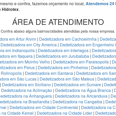
 mesmo e confira, fazemos orçamento no local,
Atendemos 24 
 Hidrotex
.
ÁREA DE ATENDIMENTO
Confira abaixo alguns bairros/cidades atendidas pela nossa empresa.
dora em Artur Alvim
|
Dedetizadora em Cachoeirinha
|
Dedetiz
|
Dedetizadora em City America
|
Dedetizadora em Engenheiro 
ra em Indianopolis
|
Dedetizadora em Interlagos
|
Dedetizadora
adora em Itaquera
|
Dedetizadora em Jurubatuba
|
Dedetizador
etizadora em Moinho Velho
|
Dedetizadora em Paraisopolis
|
De
tizadora em Perus
|
Dedetizadora em Pinheiros
|
Dedetizadora
Rolinopolis
|
Dedetizadora em Santana
|
Dedetizadora em San
adora em São Lucas
|
Dedetizadora em São Mateus
|
Dedetizad
|
Dedetizadora em Siciliano
|
Dedetizadora em Sumare
|
Dedet
|
Dedetizadora na Aclimação
|
Dedetizadora na Água Branca
|
D
edetizadora na Anhanguera
|
Dedetizadora na Aricanduva
|
De
edetizadora na Brasilandia
|
Dedetizadora na Cangaiba
|
Dedet
emar
|
Dedetizadora em Cidade Continental
|
Dedetizadora na C
a na Cidade Kemel
|
Dedetizadora na Cidade Lider
|
Dedetizad