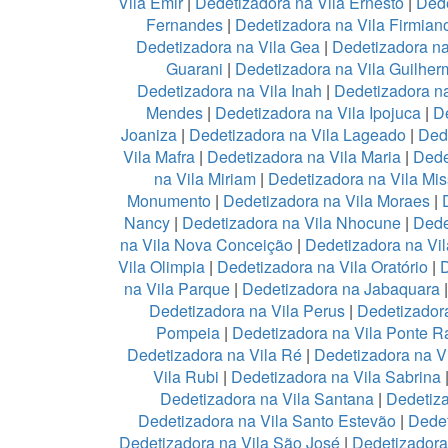
Vila Emir
|
Dedetizadora na Vila Ernesto
|
Dede
Fernandes
|
Dedetizadora na Vila Firmian
Dedetizadora na Vila Gea
|
Dedetizadora na
Guarani
|
Dedetizadora na Vila Guilher
Dedetizadora na Vila Inah
|
Dedetizadora na
Mendes
|
Dedetizadora na Vila Ipojuca
|
De
Joaniza
|
Dedetizadora na Vila Lageado
|
Dede
Vila Mafra
|
Dedetizadora na Vila Maria
|
Dede
na Vila Miriam
|
Dedetizadora na Vila Mis
Monumento
|
Dedetizadora na Vila Moraes
|
Nancy
|
Dedetizadora na Vila Nhocune
|
Dede
na Vila Nova Conceição
|
Dedetizadora na Vi
Vila Olimpia
|
Dedetizadora na Vila Oratório
|
D
na Vila Parque
|
Dedetizadora na Jabaquara
Dedetizadora na Vila Perus
|
Dedetizadora
Pompeia
|
Dedetizadora na Vila Ponte R
Dedetizadora na Vila Ré
|
Dedetizadora na V
Vila Rubi
|
Dedetizadora na Vila Sabrina
Dedetizadora na Vila Santana
|
Dedetiza
Dedetizadora na Vila Santo Estevão
|
Dedet
Dedetizadora na Vila São José
|
Dedetizadora