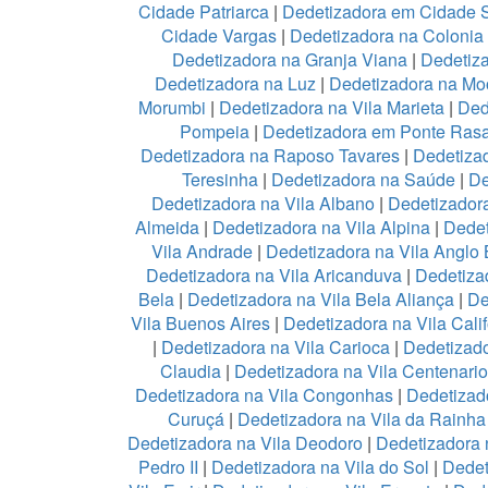
Cidade Patriarca
|
Dedetizadora em Cidade 
Cidade Vargas
|
Dedetizadora na Colonia
Dedetizadora na Granja Viana
|
Dedetiz
Dedetizadora na Luz
|
Dedetizadora na Mo
Morumbi
|
Dedetizadora na Vila Marieta
|
Ded
Pompeia
|
Dedetizadora em Ponte Ras
Dedetizadora na Raposo Tavares
|
Dedetiza
Teresinha
|
Dedetizadora na Saúde
|
De
Dedetizadora na Vila Albano
|
Dedetizadora
Almeida
|
Dedetizadora na Vila Alpina
|
Dedet
Vila Andrade
|
Dedetizadora na Vila Anglo B
Dedetizadora na Vila Aricanduva
|
Dedetiza
Bela
|
Dedetizadora na Vila Bela Aliança
|
De
Vila Buenos Aires
|
Dedetizadora na Vila Calif
|
Dedetizadora na Vila Carioca
|
Dedetizado
Claudia
|
Dedetizadora na Vila Centenario
Dedetizadora na Vila Congonhas
|
Dedetizad
Curuçá
|
Dedetizadora na Vila da Rainh
Dedetizadora na Vila Deodoro
|
Dedetizadora 
Pedro II
|
Dedetizadora na Vila do Sol
|
Dedet