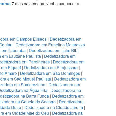
horas
7 dias na semana, venha conhecer o
adora em Campos Eliseos
|
Dedetizadora em
Goulart
|
Dedetizadora em Ermelino Matarazzo
 em Itaberaba
|
Dedetizadora em Itaim Bibi
|
a em Lauzane Paulista
|
Dedetizadora em
detizadora em Parelheiros
|
Dedetizadora em
 em Piqueri
|
Dedetizadora em Pirajussara
|
to Amaro
|
Dedetizadora em São Domingos
|
ora em São Miguel Paulista
|
Dedetizadora em
izadora em Sumarezinho
|
Dedetizadora em
edetizadora na Água Fria
|
Dedetizadora na
detizadora na Barra Funda
|
Dedetizadora em
izadora na Capela do Socorro
|
Dedetizadora
idade Dutra
|
Dedetizadora na Cidade Jardim
|
ora em Cidade Mae do Céu
|
Dedetizadora na