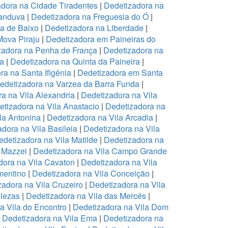
dora na Cidade Tiradentes
|
Dedetizadora na
canduva
|
Dedetizadora na Freguesia do Ó
|
pa de Baixo
|
Dedetizadora na Liberdade
|
Mova Piraju
|
Dedetizadora em Paineiras do
zadora na Penha de França
|
Dedetizadora na
na
|
Dedetizadora na Quinta da Paineira
|
ra na Santa Ifigênia
|
Dedetizadora em Santa
edetizadora na Varzea da Barra Funda
|
a na Vila Alexandria
|
Dedetizadora na Vila
tizadora na Vila Anastacio
|
Dedetizadora na
la Antonina
|
Dedetizadora na Vila Arcadia
|
dora na Vila Basileia
|
Dedetizadora na Vila
edetizadora na Vila Matilde
|
Dedetizadora na
 Mazzei
|
Dedetizadora na Vila Campo Grande
dora na Vila Cavaton
|
Dedetizadora na Vila
mentino
|
Dedetizadora na Vila Conceição
|
zadora na Vila Cruzeiro
|
Dedetizadora na Vila
elezas
|
Dedetizadora na Vila das Mercês
|
a Vila do Encontro
|
Dedetizadora na Vila Dom
|
Dedetizadora na Vila Ema
|
Dedetizadora na