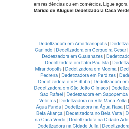
em residências ou em comércios.
Ligue agora
Marido de Aluguel Dedetizadora Casa Verde
Dedetizadora em Americanopolis
|
Dedetiza
Caninde
|
Dedetizadora em Cerqueira Cesar
|
Dedetizadora em Guaianazes
|
Dedetizado
Dedetizadora em Itaim Paulista
|
Dedetiz
Mirandopolis
|
Dedetizadora em Moema
|
Ded
Pedreira
|
Dedetizadora em Perdizes
|
Dede
Dedetizadora em Pirituba
|
Dedetizadora em 
Dedetizadora em São João Climaco
|
Dedetiz
São Rafael
|
Dedetizadora em Sapopemba
Veleiros
|
Dedetizadora na Vila Maria Zelia
Água Funda
|
Dedetizadora na Água Rasa
|
D
Bela Aliança
|
Dedetizadora no Bela Vista
|
D
na Casa Verde
|
Dedetizadora na Cidade Ad
Dedetizadora na Cidade Julia
|
Dedetizador