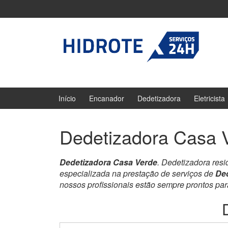
Ir
Pular
para
para
o
menu
Conteúdo
principal
Início
Encanador
Dedetizadora
Eletricista
Dedetizadora Casa 
Dedetizadora Casa Verde
. Dedetizadora res
especializada na prestação de serviços de
De
nossos profissionais estão sempre prontos pa