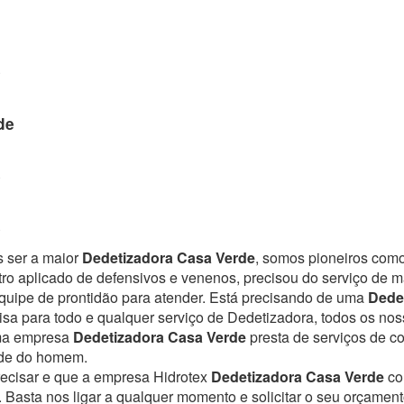
e
de
e
e
s ser a maior
Dedetizadora Casa Verde
, somos pioneiros como
ro aplicado de defensivos e venenos, precisou do serviço de 
uipe de prontidão para atender.
Está precisando de uma
Dede
sa para todo e qualquer serviço de Dedetizadora, todos os nos
Uma empresa
Dedetizadora Casa Verde
presta de serviços de c
úde do homem.
recisar e que a empresa Hidrotex
Dedetizadora Casa Verde
co
. Basta nos ligar a qualquer momento e solicitar o seu orçamen