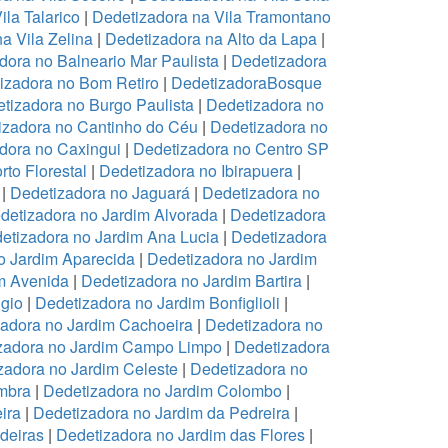
ila Talarico
|
Dedetizadora na Vila Tramontano
a Vila Zelina
|
Dedetizadora na Alto da Lapa
|
dora no Balneario Mar Paulista
|
Dedetizadora
izadora no Bom Retiro
|
DedetizadoraBosque
tizadora no Burgo Paulista
|
Dedetizadora no
izadora no Cantinho do Céu
|
Dedetizadora no
dora no Caxingui
|
Dedetizadora no Centro SP
to Florestal
|
Dedetizadora no Ibirapuera
|
|
Dedetizadora no Jaguará
|
Dedetizadora no
detizadora no Jardim Alvorada
|
Dedetizadora
etizadora no Jardim Ana Lucia
|
Dedetizadora
o Jardim Aparecida
|
Dedetizadora no Jardim
m Avenida
|
Dedetizadora no Jardim Bartira
|
gio
|
Dedetizadora no Jardim Bonfiglioli
|
adora no Jardim Cachoeira
|
Dedetizadora no
zadora no Jardim Campo Limpo
|
Dedetizadora
zadora no Jardim Celeste
|
Dedetizadora no
mbra
|
Dedetizadora no Jardim Colombo
|
ira
|
Dedetizadora no Jardim da Pedreira
|
deiras
|
Dedetizadora no Jardim das Flores
|