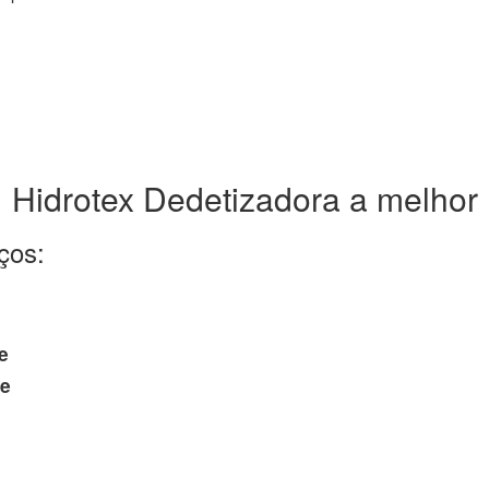
Hidrotex Dedetizadora a melhor
ços:
e
e