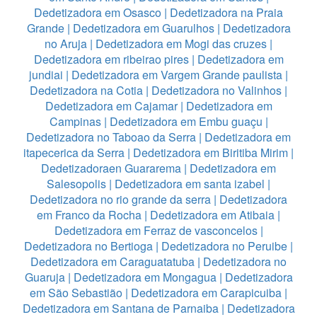
Dedetizadora em Osasco
|
Dedetizadora na Praia
Grande
|
Dedetizadora em Guarulhos
|
Dedetizadora
no Aruja
|
Dedetizadora em Mogi das cruzes
|
Dedetizadora em ribeirao pires
|
Dedetizadora em
jundiai
|
Dedetizadora em Vargem Grande paulista
|
Dedetizadora na Cotia
|
Dedetizadora no Valinhos
|
Dedetizadora em Cajamar
|
Dedetizadora em
Campinas
|
Dedetizadora em Embu guaçu
|
Dedetizadora no Taboao da Serra
|
Dedetizadora em
itapecerica da Serra
|
Dedetizadora em Biritiba Mirim
|
Dedetizadoraen Guararema
|
Dedetizadora em
Salesopolis
|
Dedetizadora em santa izabel
|
Dedetizadora no rio grande da serra
|
Dedetizadora
em Franco da Rocha
|
Dedetizadora em Atibaia
|
Dedetizadora em Ferraz de vasconcelos
|
Dedetizadora no Bertioga
|
Dedetizadora no Peruibe
|
Dedetizadora em Caraguatatuba
|
Dedetizadora no
Guaruja
|
Dedetizadora em Mongagua
|
Dedetizadora
em São Sebastião
|
Dedetizadora em Carapicuiba
|
Dedetizadora em Santana de Parnaiba
|
Dedetizadora