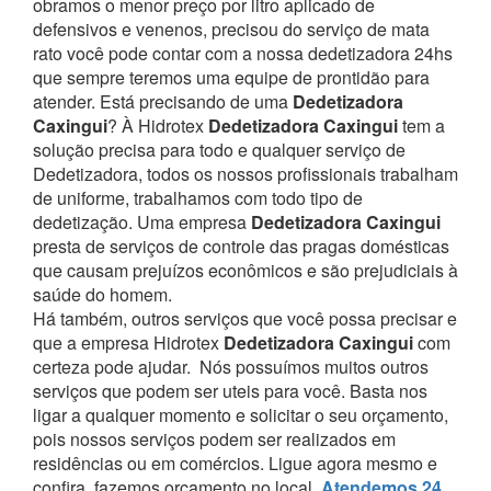
obramos o menor preço por litro aplicado de
defensivos e venenos, precisou do serviço de mata
rato você pode contar com a nossa dedetizadora 24hs
que sempre teremos uma equipe de prontidão para
atender.
Está precisando de uma
Dedetizadora
Caxingui
? À Hidrotex
Dedetizadora Caxingui
tem a
solução precisa para todo e qualquer serviço de
Dedetizadora, todos os nossos profissionais trabalham
de uniforme, trabalhamos com todo tipo de
dedetização. Uma empresa
Dedetizadora Caxingui
presta de serviços de controle das pragas domésticas
que causam prejuízos econômicos e são prejudiciais à
saúde do homem.
Há também, outros serviços que você possa precisar e
que a empresa Hidrotex
Dedetizadora Caxingui
com
certeza pode ajudar.
Nós possuímos muitos outros
serviços que podem ser uteis para você. Basta nos
ligar a qualquer momento e solicitar o seu orçamento,
pois nossos serviços podem ser realizados em
residências ou em comércios.
Ligue agora mesmo e
confira, fazemos orçamento no local,
Atendemos 24