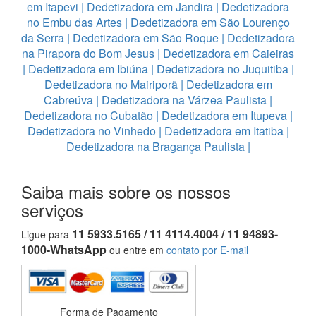
em Itapevi
|
Dedetizadora em Jandira
|
Dedetizadora
no Embu das Artes
|
Dedetizadora em São Lourenço
da Serra
|
Dedetizadora em São Roque
|
Dedetizadora
na Pirapora do Bom Jesus
|
Dedetizadora em Caieiras
|
Dedetizadora em Ibiúna
|
Dedetizadora no Juquitiba
|
Dedetizadora no Mairiporã
|
Dedetizadora em
Cabreúva
|
Dedetizadora na Várzea Paulista
|
Dedetizadora no Cubatão
|
Dedetizadora em Itupeva
|
Dedetizadora no Vinhedo
|
Dedetizadora em Itatiba
|
Dedetizadora na Bragança Paulista
|
Saiba mais sobre os nossos
serviços
11 5933.5165 / 11 4114.4004 / 11 94893-
Ligue para
1000-WhatsApp
ou entre em
contato por E-mail
Forma de Pagamento