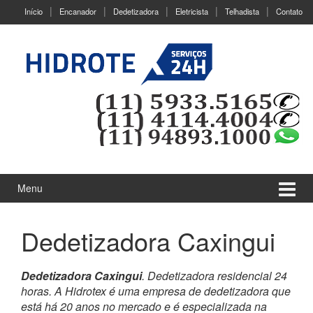
Ir
Pular
Início
Encanador
Dedetizadora
Eletricista
Telhadista
Contato
para
para
o
menu
Conteúdo
principal
Menu
Dedetizadora Caxingui
Dedetizadora Caxingui
. Dedetizadora residencial 24
horas. A Hidrotex é uma empresa de dedetizadora que
está há 20 anos no mercado e é especializada na