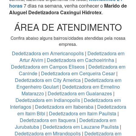
horas
7 dias na semana, venha conhecer o
Marido de
Aluguel Dedetizadora Caxingui Hidrotex
.
ÁREA DE ATENDIMENTO
Confira abaixo alguns bairros/cidades atendidas pela nossa
empresa.
Dedetizadora em Americanopolis
|
Dedetizadora em
Artur Alvim
|
Dedetizadora em Cachoeirinha
|
Dedetizadora em Campos Eliseos
|
Dedetizadora em
Caninde
|
Dedetizadora em Cerqueira Cesar
|
Dedetizadora em City America
|
Dedetizadora em
Engenheiro Goulart
|
Dedetizadora em Ermelino
Matarazzo
|
Dedetizadora em Guaianazes
|
Dedetizadora em Indianopolis
|
Dedetizadora em
Interlagos
|
Dedetizadora em Itaberaba
|
Dedetizadora
em Itaim Bibi
|
Dedetizadora em Itaim Paulista
|
Dedetizadora em Itaquera
|
Dedetizadora em
Jurubatuba
|
Dedetizadora em Lauzane Paulista
|
Dedetizadora em Mirandopolis
|
Dedetizadora em