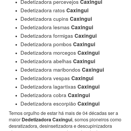
Dedetizadora percevejos
Caxingui
Dedetizadora ratos
Caxingui
Dedetizadora cupins
Caxingui
Dedetizadora lesmas
Caxingui
Dedetizadora formigas
Caxingui
Dedetizadora pombos
Caxingui
Dedetizadora morcegos
Caxingui
Dedetizadora abelhas
Caxingui
Dedetizadora maribondos
Caxingui
Dedetizadora vespas
Caxingui
Dedetizadora lagartixas
Caxingui
Dedetizadora cobra
Caxingui
Dedetizadora escorpião
Caxingui
Temos orgulho de estar há mais de 04 décadas ser a
maior
Dedetizadora Caxingui
, somos pioneiros como
desratizadora, desinsetizadora e descupinizadora