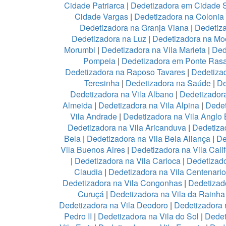
Cidade Patriarca
|
Dedetizadora em Cidade 
Cidade Vargas
|
Dedetizadora na Colonia
Dedetizadora na Granja Viana
|
Dedetiz
Dedetizadora na Luz
|
Dedetizadora na Mo
Morumbi
|
Dedetizadora na Vila Marieta
|
Ded
Pompeia
|
Dedetizadora em Ponte Ras
Dedetizadora na Raposo Tavares
|
Dedetiza
Teresinha
|
Dedetizadora na Saúde
|
De
Dedetizadora na Vila Albano
|
Dedetizadora
Almeida
|
Dedetizadora na Vila Alpina
|
Dedet
Vila Andrade
|
Dedetizadora na Vila Anglo B
Dedetizadora na Vila Aricanduva
|
Dedetiza
Bela
|
Dedetizadora na Vila Bela Aliança
|
De
Vila Buenos Aires
|
Dedetizadora na Vila Calif
|
Dedetizadora na Vila Carioca
|
Dedetizado
Claudia
|
Dedetizadora na Vila Centenario
Dedetizadora na Vila Congonhas
|
Dedetizad
Curuçá
|
Dedetizadora na Vila da Rainh
Dedetizadora na Vila Deodoro
|
Dedetizadora 
Pedro II
|
Dedetizadora na Vila do Sol
|
Dedet