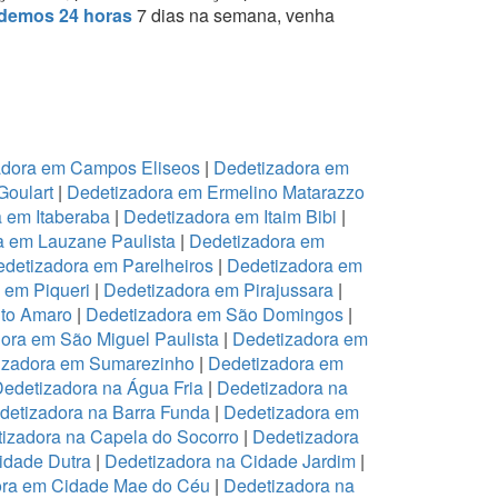
demos 24 horas
7 dias na semana, venha
adora em Campos Eliseos
|
Dedetizadora em
Goulart
|
Dedetizadora em Ermelino Matarazzo
 em Itaberaba
|
Dedetizadora em Itaim Bibi
|
a em Lauzane Paulista
|
Dedetizadora em
detizadora em Parelheiros
|
Dedetizadora em
 em Piqueri
|
Dedetizadora em Pirajussara
|
to Amaro
|
Dedetizadora em São Domingos
|
ora em São Miguel Paulista
|
Dedetizadora em
izadora em Sumarezinho
|
Dedetizadora em
edetizadora na Água Fria
|
Dedetizadora na
detizadora na Barra Funda
|
Dedetizadora em
izadora na Capela do Socorro
|
Dedetizadora
idade Dutra
|
Dedetizadora na Cidade Jardim
|
ora em Cidade Mae do Céu
|
Dedetizadora na