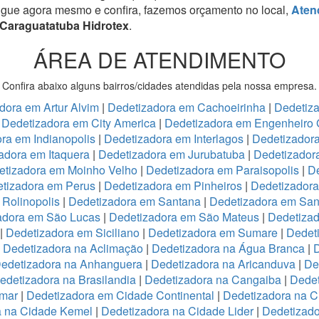
igue agora mesmo e confira, fazemos orçamento no local,
Aten
 Caraguatatuba Hidrotex
.
ÁREA DE ATENDIMENTO
Confira abaixo alguns bairros/cidades atendidas pela nossa empresa.
dora em Artur Alvim
|
Dedetizadora em Cachoeirinha
|
Dedetiz
|
Dedetizadora em City America
|
Dedetizadora em Engenheiro 
ra em Indianopolis
|
Dedetizadora em Interlagos
|
Dedetizadora
adora em Itaquera
|
Dedetizadora em Jurubatuba
|
Dedetizador
etizadora em Moinho Velho
|
Dedetizadora em Paraisopolis
|
De
tizadora em Perus
|
Dedetizadora em Pinheiros
|
Dedetizadora
Rolinopolis
|
Dedetizadora em Santana
|
Dedetizadora em San
adora em São Lucas
|
Dedetizadora em São Mateus
|
Dedetizad
|
Dedetizadora em Siciliano
|
Dedetizadora em Sumare
|
Dedet
|
Dedetizadora na Aclimação
|
Dedetizadora na Água Branca
|
D
edetizadora na Anhanguera
|
Dedetizadora na Aricanduva
|
De
edetizadora na Brasilandia
|
Dedetizadora na Cangaiba
|
Dedet
emar
|
Dedetizadora em Cidade Continental
|
Dedetizadora na C
a na Cidade Kemel
|
Dedetizadora na Cidade Lider
|
Dedetizad