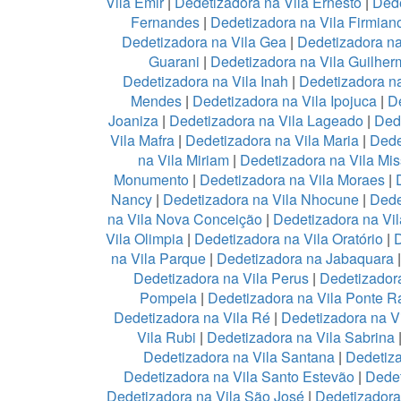
Vila Emir
|
Dedetizadora na Vila Ernesto
|
Dede
Fernandes
|
Dedetizadora na Vila Firmian
Dedetizadora na Vila Gea
|
Dedetizadora na
Guarani
|
Dedetizadora na Vila Guilher
Dedetizadora na Vila Inah
|
Dedetizadora na
Mendes
|
Dedetizadora na Vila Ipojuca
|
De
Joaniza
|
Dedetizadora na Vila Lageado
|
Dede
Vila Mafra
|
Dedetizadora na Vila Maria
|
Dede
na Vila Miriam
|
Dedetizadora na Vila Mis
Monumento
|
Dedetizadora na Vila Moraes
|
Nancy
|
Dedetizadora na Vila Nhocune
|
Dede
na Vila Nova Conceição
|
Dedetizadora na Vi
Vila Olimpia
|
Dedetizadora na Vila Oratório
|
D
na Vila Parque
|
Dedetizadora na Jabaquara
Dedetizadora na Vila Perus
|
Dedetizadora
Pompeia
|
Dedetizadora na Vila Ponte R
Dedetizadora na Vila Ré
|
Dedetizadora na V
Vila Rubi
|
Dedetizadora na Vila Sabrina
Dedetizadora na Vila Santana
|
Dedetiza
Dedetizadora na Vila Santo Estevão
|
Dedet
Dedetizadora na Vila São José
|
Dedetizadora