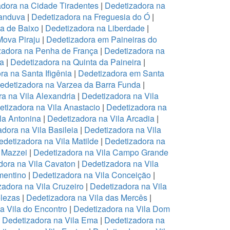
dora na Cidade Tiradentes
|
Dedetizadora na
canduva
|
Dedetizadora na Freguesia do Ó
|
pa de Baixo
|
Dedetizadora na Liberdade
|
Mova Piraju
|
Dedetizadora em Paineiras do
zadora na Penha de França
|
Dedetizadora na
na
|
Dedetizadora na Quinta da Paineira
|
ra na Santa Ifigênia
|
Dedetizadora em Santa
edetizadora na Varzea da Barra Funda
|
a na Vila Alexandria
|
Dedetizadora na Vila
tizadora na Vila Anastacio
|
Dedetizadora na
la Antonina
|
Dedetizadora na Vila Arcadia
|
dora na Vila Basileia
|
Dedetizadora na Vila
edetizadora na Vila Matilde
|
Dedetizadora na
 Mazzei
|
Dedetizadora na Vila Campo Grande
dora na Vila Cavaton
|
Dedetizadora na Vila
mentino
|
Dedetizadora na Vila Conceição
|
zadora na Vila Cruzeiro
|
Dedetizadora na Vila
elezas
|
Dedetizadora na Vila das Mercês
|
a Vila do Encontro
|
Dedetizadora na Vila Dom
|
Dedetizadora na Vila Ema
|
Dedetizadora na