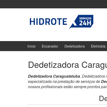
Ir
Pular
para
para
o
menu
Conteúdo
principal
Início
Encanador
Dedetizadora
Eletricista
Dedetizadora Carag
Dedetizadora Caraguatatuba
. Dedetizadora 
especializada na prestação de serviços de
De
nossos profissionais estão sempre prontos pa
De