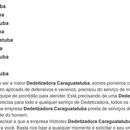
ba
ba
uba
ba
atuba
a
uba
uba
s ser a maior
Dedetizadora Caraguatatuba
, somos pioneiros 
ro aplicado de defensivos e venenos, precisou do serviço de 
uipe de prontidão para atender.
Está precisando de uma
Dede
recisa para todo e qualquer serviço de Dedetizadora, todos os 
Uma empresa
Dedetizadora Caraguatatuba
presta de serviços 
úde do homem.
recisar e que a empresa Hidrotex
Dedetizadora Caraguatatub
ra você. Basta nos ligar a qualquer momento e solicitar o seu 