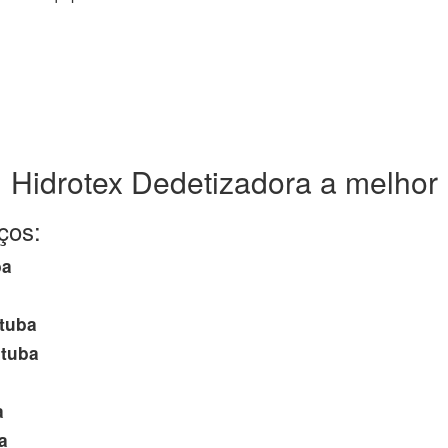
Hidrotex Dedetizadora a melhor
ços:
ba
tuba
tuba
a
a