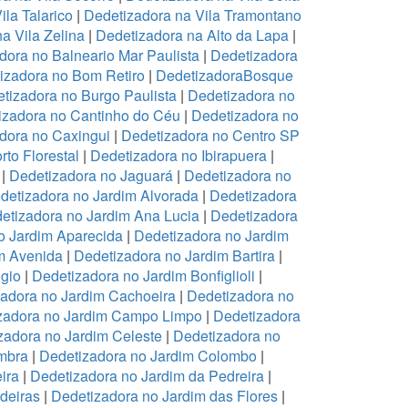
ila Talarico
|
Dedetizadora na Vila Tramontano
a Vila Zelina
|
Dedetizadora na Alto da Lapa
|
dora no Balneario Mar Paulista
|
Dedetizadora
izadora no Bom Retiro
|
DedetizadoraBosque
tizadora no Burgo Paulista
|
Dedetizadora no
izadora no Cantinho do Céu
|
Dedetizadora no
dora no Caxingui
|
Dedetizadora no Centro SP
to Florestal
|
Dedetizadora no Ibirapuera
|
|
Dedetizadora no Jaguará
|
Dedetizadora no
detizadora no Jardim Alvorada
|
Dedetizadora
etizadora no Jardim Ana Lucia
|
Dedetizadora
o Jardim Aparecida
|
Dedetizadora no Jardim
m Avenida
|
Dedetizadora no Jardim Bartira
|
gio
|
Dedetizadora no Jardim Bonfiglioli
|
adora no Jardim Cachoeira
|
Dedetizadora no
zadora no Jardim Campo Limpo
|
Dedetizadora
zadora no Jardim Celeste
|
Dedetizadora no
mbra
|
Dedetizadora no Jardim Colombo
|
ira
|
Dedetizadora no Jardim da Pedreira
|
deiras
|
Dedetizadora no Jardim das Flores
|