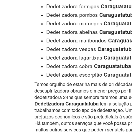
Dedetizadora formigas
Caraguatatu
Dedetizadora pombos
Caraguatatu
Dedetizadora morcegos
Caraguatat
Dedetizadora abelhas
Caraguatatu
Dedetizadora maribondos
Caraguat
Dedetizadora vespas
Caraguatatub
Dedetizadora lagartixas
Caraguatat
Dedetizadora cobra
Caraguatatuba
Dedetizadora escorpião
Caraguatat
Temos orgulho de estar há mais de 04 década
descupinizadora obramos o menor preço por lit
dedetizadora 24hs que sempre teremos uma eq
Dedetizadora Caraguatatuba
tem a solução p
trabalhamos com todo tipo de dedetização. 
prejuízos econômicos e são prejudiciais à sa
Há também, outros serviços que você possa p
muitos outros serviços que podem ser uteis pa