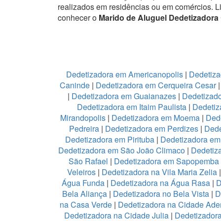
realizados em residências ou em comércios.
L
conhecer o
Marido de Aluguel Dedetizadora
Dedetizadora em Americanopolis
|
Dedetiza
Caninde
|
Dedetizadora em Cerqueira Cesar
|
Dedetizadora em Guaianazes
|
Dedetizado
Dedetizadora em Itaim Paulista
|
Dedetiz
Mirandopolis
|
Dedetizadora em Moema
|
Ded
Pedreira
|
Dedetizadora em Perdizes
|
Dede
Dedetizadora em Pirituba
|
Dedetizadora em 
Dedetizadora em São João Climaco
|
Dedetiz
São Rafael
|
Dedetizadora em Sapopemba
Veleiros
|
Dedetizadora na Vila Maria Zelia
Água Funda
|
Dedetizadora na Água Rasa
|
D
Bela Aliança
|
Dedetizadora no Bela Vista
|
D
na Casa Verde
|
Dedetizadora na Cidade Ad
Dedetizadora na Cidade Julia
|
Dedetizador