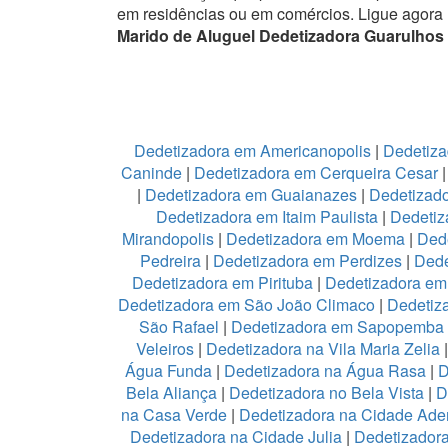
em residências ou em comércios.
Ligue agora
Marido de Aluguel Dedetizadora Guarulhos
Dedetizadora em Americanopolis
|
Dedetiza
Caninde
|
Dedetizadora em Cerqueira Cesar
|
Dedetizadora em Guaianazes
|
Dedetizado
Dedetizadora em Itaim Paulista
|
Dedetiz
Mirandopolis
|
Dedetizadora em Moema
|
Ded
Pedreira
|
Dedetizadora em Perdizes
|
Dede
Dedetizadora em Pirituba
|
Dedetizadora em 
Dedetizadora em São João Climaco
|
Dedetiz
São Rafael
|
Dedetizadora em Sapopemba
Veleiros
|
Dedetizadora na Vila Maria Zelia
Água Funda
|
Dedetizadora na Água Rasa
|
D
Bela Aliança
|
Dedetizadora no Bela Vista
|
D
na Casa Verde
|
Dedetizadora na Cidade Ad
Dedetizadora na Cidade Julia
|
Dedetizador