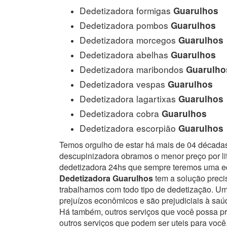
Dedetizadora formigas
Guarulhos
Dedetizadora pombos
Guarulhos
Dedetizadora morcegos
Guarulhos
Dedetizadora abelhas
Guarulhos
Dedetizadora maribondos
Guarulho
Dedetizadora vespas
Guarulhos
Dedetizadora lagartixas
Guarulhos
Dedetizadora cobra
Guarulhos
Dedetizadora escorpião
Guarulhos
Temos orgulho de estar há mais de 04 década
descupinizadora obramos o menor preço por lit
dedetizadora 24hs que sempre teremos uma eq
Dedetizadora Guarulhos
tem a solução precis
trabalhamos com todo tipo de dedetização. 
prejuízos econômicos e são prejudiciais à sa
Há também, outros serviços que você possa p
outros serviços que podem ser uteis para você