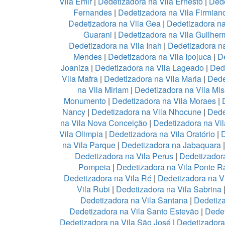
Vila Emir
|
Dedetizadora na Vila Ernesto
|
Dede
Fernandes
|
Dedetizadora na Vila Firmian
Dedetizadora na Vila Gea
|
Dedetizadora na
Guarani
|
Dedetizadora na Vila Guilher
Dedetizadora na Vila Inah
|
Dedetizadora na
Mendes
|
Dedetizadora na Vila Ipojuca
|
De
Joaniza
|
Dedetizadora na Vila Lageado
|
Dede
Vila Mafra
|
Dedetizadora na Vila Maria
|
Dede
na Vila Miriam
|
Dedetizadora na Vila Mis
Monumento
|
Dedetizadora na Vila Moraes
|
Nancy
|
Dedetizadora na Vila Nhocune
|
Dede
na Vila Nova Conceição
|
Dedetizadora na Vi
Vila Olimpia
|
Dedetizadora na Vila Oratório
|
D
na Vila Parque
|
Dedetizadora na Jabaquara
Dedetizadora na Vila Perus
|
Dedetizadora
Pompeia
|
Dedetizadora na Vila Ponte R
Dedetizadora na Vila Ré
|
Dedetizadora na V
Vila Rubi
|
Dedetizadora na Vila Sabrina
Dedetizadora na Vila Santana
|
Dedetiza
Dedetizadora na Vila Santo Estevão
|
Dedet
Dedetizadora na Vila São José
|
Dedetizadora