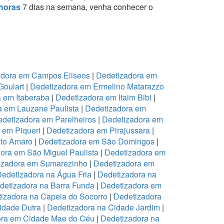
horas
7 dias na semana, venha conhecer o
adora em Campos Eliseos
|
Dedetizadora em
Goulart
|
Dedetizadora em Ermelino Matarazzo
 em Itaberaba
|
Dedetizadora em Itaim Bibi
|
a em Lauzane Paulista
|
Dedetizadora em
detizadora em Parelheiros
|
Dedetizadora em
 em Piqueri
|
Dedetizadora em Pirajussara
|
to Amaro
|
Dedetizadora em São Domingos
|
ora em São Miguel Paulista
|
Dedetizadora em
izadora em Sumarezinho
|
Dedetizadora em
edetizadora na Água Fria
|
Dedetizadora na
detizadora na Barra Funda
|
Dedetizadora em
izadora na Capela do Socorro
|
Dedetizadora
idade Dutra
|
Dedetizadora na Cidade Jardim
|
ora em Cidade Mae do Céu
|
Dedetizadora na