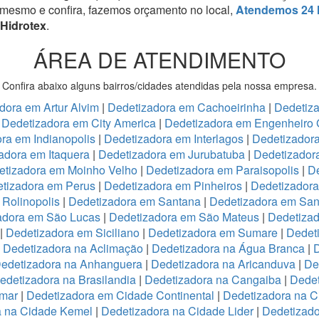
 mesmo e confira, fazemos orçamento no local,
Atendemos 24 
 Hidrotex
.
ÁREA DE ATENDIMENTO
Confira abaixo alguns bairros/cidades atendidas pela nossa empresa.
dora em Artur Alvim
|
Dedetizadora em Cachoeirinha
|
Dedetiz
|
Dedetizadora em City America
|
Dedetizadora em Engenheiro 
ra em Indianopolis
|
Dedetizadora em Interlagos
|
Dedetizadora
adora em Itaquera
|
Dedetizadora em Jurubatuba
|
Dedetizador
etizadora em Moinho Velho
|
Dedetizadora em Paraisopolis
|
De
tizadora em Perus
|
Dedetizadora em Pinheiros
|
Dedetizadora
Rolinopolis
|
Dedetizadora em Santana
|
Dedetizadora em San
adora em São Lucas
|
Dedetizadora em São Mateus
|
Dedetizad
|
Dedetizadora em Siciliano
|
Dedetizadora em Sumare
|
Dedet
|
Dedetizadora na Aclimação
|
Dedetizadora na Água Branca
|
D
edetizadora na Anhanguera
|
Dedetizadora na Aricanduva
|
De
edetizadora na Brasilandia
|
Dedetizadora na Cangaiba
|
Dedet
emar
|
Dedetizadora em Cidade Continental
|
Dedetizadora na C
a na Cidade Kemel
|
Dedetizadora na Cidade Lider
|
Dedetizad