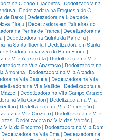
dora na Cidade Tiradentes
|
Dedetizadora na
canduva
|
Dedetizadora na Freguesia do Ó
|
pa de Baixo
|
Dedetizadora na Liberdade
|
Mova Piraju
|
Dedetizadora em Paineiras do
zadora na Penha de França
|
Dedetizadora na
na
|
Dedetizadora na Quinta da Paineira
|
ra na Santa Ifigênia
|
Dedetizadora em Santa
edetizadora na Varzea da Barra Funda
|
a na Vila Alexandria
|
Dedetizadora na Vila
tizadora na Vila Anastacio
|
Dedetizadora na
la Antonina
|
Dedetizadora na Vila Arcadia
|
dora na Vila Basileia
|
Dedetizadora na Vila
edetizadora na Vila Matilde
|
Dedetizadora na
 Mazzei
|
Dedetizadora na Vila Campo Grande
dora na Vila Cavaton
|
Dedetizadora na Vila
mentino
|
Dedetizadora na Vila Conceição
|
zadora na Vila Cruzeiro
|
Dedetizadora na Vila
elezas
|
Dedetizadora na Vila das Mercês
|
a Vila do Encontro
|
Dedetizadora na Vila Dom
|
Dedetizadora na Vila Ema
|
Dedetizadora na