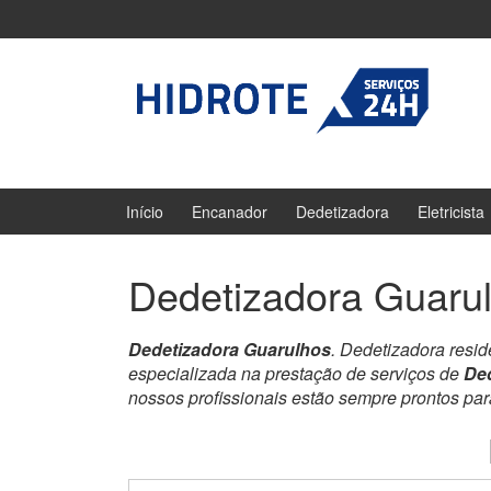
Ir
Pular
para
para
o
menu
Conteúdo
principal
Início
Encanador
Dedetizadora
Eletricista
Dedetizadora Guaru
Dedetizadora Guarulhos
. Dedetizadora resi
especializada na prestação de serviços de
De
nossos profissionais estão sempre prontos pa