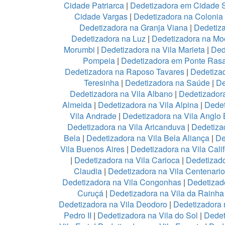
Cidade Patriarca
|
Dedetizadora em Cidade 
Cidade Vargas
|
Dedetizadora na Colonia
Dedetizadora na Granja Viana
|
Dedetiz
Dedetizadora na Luz
|
Dedetizadora na Mo
Morumbi
|
Dedetizadora na Vila Marieta
|
Ded
Pompeia
|
Dedetizadora em Ponte Ras
Dedetizadora na Raposo Tavares
|
Dedetiza
Teresinha
|
Dedetizadora na Saúde
|
De
Dedetizadora na Vila Albano
|
Dedetizadora
Almeida
|
Dedetizadora na Vila Alpina
|
Dedet
Vila Andrade
|
Dedetizadora na Vila Anglo B
Dedetizadora na Vila Aricanduva
|
Dedetiza
Bela
|
Dedetizadora na Vila Bela Aliança
|
De
Vila Buenos Aires
|
Dedetizadora na Vila Calif
|
Dedetizadora na Vila Carioca
|
Dedetizado
Claudia
|
Dedetizadora na Vila Centenario
Dedetizadora na Vila Congonhas
|
Dedetizad
Curuçá
|
Dedetizadora na Vila da Rainh
Dedetizadora na Vila Deodoro
|
Dedetizadora 
Pedro II
|
Dedetizadora na Vila do Sol
|
Dedet