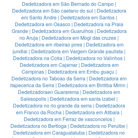
Dedetizadora em São Bernado do Campo
|
Dedetizadora em São caetano do sul
|
Dedetizadora
em Santo Andre
|
Dedetizadora em Santos
|
Dedetizadora em Osasco
|
Dedetizadora na Praia
Grande
|
Dedetizadora em Guarulhos
|
Dedetizadora
no Aruja
|
Dedetizadora em Mogi das cruzes
|
Dedetizadora em ribeirao pires
|
Dedetizadora em
jundiai
|
Dedetizadora em Vargem Grande paulista
|
Dedetizadora na Cotia
|
Dedetizadora no Valinhos
|
Dedetizadora em Cajamar
|
Dedetizadora em
Campinas
|
Dedetizadora em Embu guaçu
|
Dedetizadora no Taboao da Serra
|
Dedetizadora em
itapecerica da Serra
|
Dedetizadora em Biritiba Mirim
|
Dedetizadoraen Guararema
|
Dedetizadora em
Salesopolis
|
Dedetizadora em santa izabel
|
Dedetizadora no rio grande da serra
|
Dedetizadora
em Franco da Rocha
|
Dedetizadora em Atibaia
|
Dedetizadora em Ferraz de vasconcelos
|
Dedetizadora no Bertioga
|
Dedetizadora no Peruibe
|
Dedetizadora em Caraguatatuba
|
Dedetizadora no