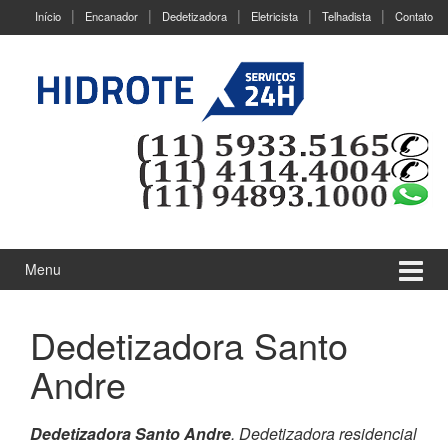
Ir
Pular
Início
Encanador
Dedetizadora
Eletricista
Telhadista
Contato
para
para
o
menu
Conteúdo
principal
Menu
Dedetizadora Santo
Andre
Dedetizadora Santo Andre
. Dedetizadora residencial