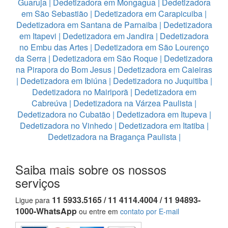
Guaruja
|
Dedetizadora em Mongagua
|
Dedetizadora
em São Sebastião
|
Dedetizadora em Carapicuiba
|
Dedetizadora em Santana de Parnaiba
|
Dedetizadora
em Itapevi
|
Dedetizadora em Jandira
|
Dedetizadora
no Embu das Artes
|
Dedetizadora em São Lourenço
da Serra
|
Dedetizadora em São Roque
|
Dedetizadora
na Pirapora do Bom Jesus
|
Dedetizadora em Caieiras
|
Dedetizadora em Ibiúna
|
Dedetizadora no Juquitiba
|
Dedetizadora no Mairiporã
|
Dedetizadora em
Cabreúva
|
Dedetizadora na Várzea Paulista
|
Dedetizadora no Cubatão
|
Dedetizadora em Itupeva
|
Dedetizadora no Vinhedo
|
Dedetizadora em Itatiba
|
Dedetizadora na Bragança Paulista
|
Saiba mais sobre os nossos
serviços
11 5933.5165 / 11 4114.4004 / 11 94893-
Ligue para
1000-WhatsApp
ou entre em
contato por E-mail