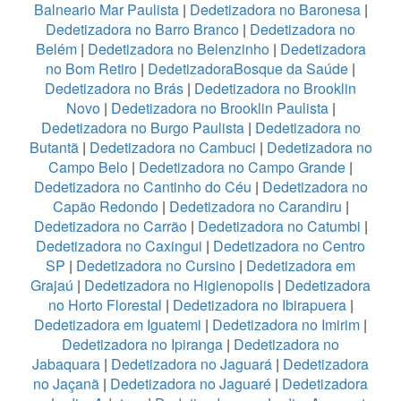
Balneario Mar Paulista
|
Dedetizadora no Baronesa
|
Dedetizadora no Barro Branco
|
Dedetizadora no
Belém
|
Dedetizadora no Belenzinho
|
Dedetizadora
no Bom Retiro
|
DedetizadoraBosque da Saúde
|
Dedetizadora no Brás
|
Dedetizadora no Brooklin
Novo
|
Dedetizadora no Brooklin Paulista
|
Dedetizadora no Burgo Paulista
|
Dedetizadora no
Butantã
|
Dedetizadora no Cambuci
|
Dedetizadora no
Campo Belo
|
Dedetizadora no Campo Grande
|
Dedetizadora no Cantinho do Céu
|
Dedetizadora no
Capão Redondo
|
Dedetizadora no Carandiru
|
Dedetizadora no Carrão
|
Dedetizadora no Catumbi
|
Dedetizadora no Caxingui
|
Dedetizadora no Centro
SP
|
Dedetizadora no Cursino
|
Dedetizadora em
Grajaú
|
Dedetizadora no Higienopolis
|
Dedetizadora
no Horto Florestal
|
Dedetizadora no Ibirapuera
|
Dedetizadora em Iguatemi
|
Dedetizadora no Imirim
|
Dedetizadora no Ipiranga
|
Dedetizadora no
Jabaquara
|
Dedetizadora no Jaguará
|
Dedetizadora
no Jaçanã
|
Dedetizadora no Jaguaré
|
Dedetizadora