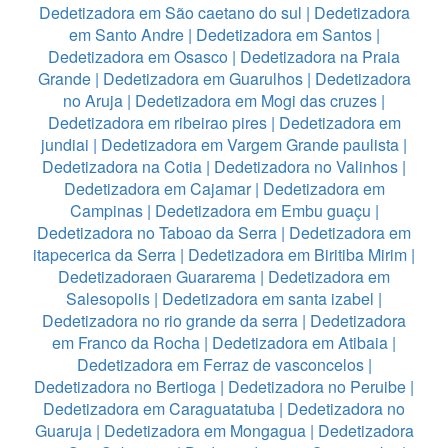
Dedetizadora em São caetano do sul
|
Dedetizadora
em Santo Andre
|
Dedetizadora em Santos
|
Dedetizadora em Osasco
|
Dedetizadora na Praia
Grande
|
Dedetizadora em Guarulhos
|
Dedetizadora
no Aruja
|
Dedetizadora em Mogi das cruzes
|
Dedetizadora em ribeirao pires
|
Dedetizadora em
jundiai
|
Dedetizadora em Vargem Grande paulista
|
Dedetizadora na Cotia
|
Dedetizadora no Valinhos
|
Dedetizadora em Cajamar
|
Dedetizadora em
Campinas
|
Dedetizadora em Embu guaçu
|
Dedetizadora no Taboao da Serra
|
Dedetizadora em
itapecerica da Serra
|
Dedetizadora em Biritiba Mirim
|
Dedetizadoraen Guararema
|
Dedetizadora em
Salesopolis
|
Dedetizadora em santa izabel
|
Dedetizadora no rio grande da serra
|
Dedetizadora
em Franco da Rocha
|
Dedetizadora em Atibaia
|
Dedetizadora em Ferraz de vasconcelos
|
Dedetizadora no Bertioga
|
Dedetizadora no Peruibe
|
Dedetizadora em Caraguatatuba
|
Dedetizadora no
Guaruja
|
Dedetizadora em Mongagua
|
Dedetizadora