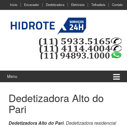
Ir
Pular
Início
Encanador
Dedetizadora
Eletricista
Telhadista
Contato
para
para
o
menu
Conteúdo
principal
Menu
Dedetizadora Alto do
Pari
Dedetizadora Alto do Pari
. Dedetizadora residencial