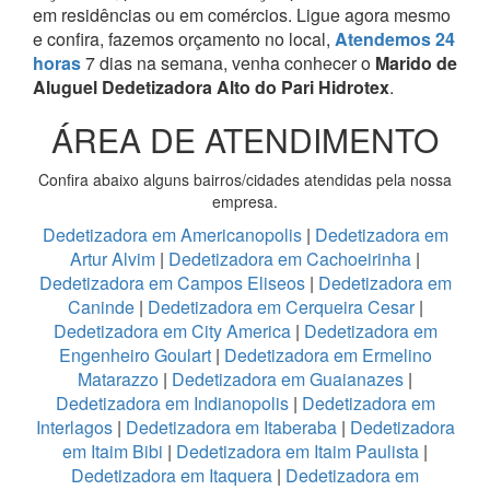
em residências ou em comércios.
Ligue agora mesmo
e confira, fazemos orçamento no local,
Atendemos 24
horas
7 dias na semana, venha conhecer o
Marido de
Aluguel Dedetizadora Alto do Pari Hidrotex
.
ÁREA DE ATENDIMENTO
Confira abaixo alguns bairros/cidades atendidas pela nossa
empresa.
Dedetizadora em Americanopolis
|
Dedetizadora em
Artur Alvim
|
Dedetizadora em Cachoeirinha
|
Dedetizadora em Campos Eliseos
|
Dedetizadora em
Caninde
|
Dedetizadora em Cerqueira Cesar
|
Dedetizadora em City America
|
Dedetizadora em
Engenheiro Goulart
|
Dedetizadora em Ermelino
Matarazzo
|
Dedetizadora em Guaianazes
|
Dedetizadora em Indianopolis
|
Dedetizadora em
Interlagos
|
Dedetizadora em Itaberaba
|
Dedetizadora
em Itaim Bibi
|
Dedetizadora em Itaim Paulista
|
Dedetizadora em Itaquera
|
Dedetizadora em