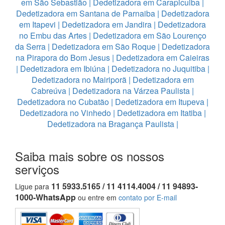
em São Sebastião
|
Dedetizadora em Carapicuiba
|
Dedetizadora em Santana de Parnaiba
|
Dedetizadora
em Itapevi
|
Dedetizadora em Jandira
|
Dedetizadora
no Embu das Artes
|
Dedetizadora em São Lourenço
da Serra
|
Dedetizadora em São Roque
|
Dedetizadora
na Pirapora do Bom Jesus
|
Dedetizadora em Caieiras
|
Dedetizadora em Ibiúna
|
Dedetizadora no Juquitiba
|
Dedetizadora no Mairiporã
|
Dedetizadora em
Cabreúva
|
Dedetizadora na Várzea Paulista
|
Dedetizadora no Cubatão
|
Dedetizadora em Itupeva
|
Dedetizadora no Vinhedo
|
Dedetizadora em Itatiba
|
Dedetizadora na Bragança Paulista
|
Saiba mais sobre os nossos
serviços
11 5933.5165 / 11 4114.4004 / 11 94893-
Ligue para
1000-WhatsApp
ou entre em
contato por E-mail