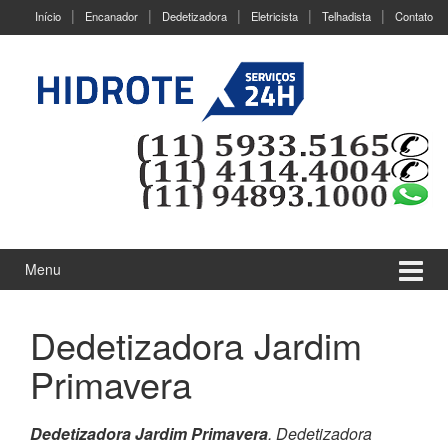
Ir
Pular
Início
Encanador
Dedetizadora
Eletricista
Telhadista
Contato
para
para
o
menu
Conteúdo
principal
Menu
Dedetizadora Jardim
Primavera
Dedetizadora Jardim Primavera
. Dedetizadora