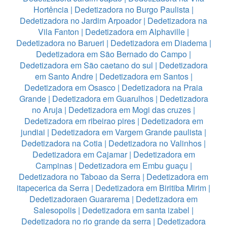
Hortência
|
Dedetizadora no Burgo Paulista
|
Dedetizadora no Jardim Arpoador
|
Dedetizadora na
Vila Fanton
|
Dedetizadora em Alphaville
|
Dedetizadora no Barueri
|
Dedetizadora em Diadema
|
Dedetizadora em São Bernado do Campo
|
Dedetizadora em São caetano do sul
|
Dedetizadora
em Santo Andre
|
Dedetizadora em Santos
|
Dedetizadora em Osasco
|
Dedetizadora na Praia
Grande
|
Dedetizadora em Guarulhos
|
Dedetizadora
no Aruja
|
Dedetizadora em Mogi das cruzes
|
Dedetizadora em ribeirao pires
|
Dedetizadora em
jundiai
|
Dedetizadora em Vargem Grande paulista
|
Dedetizadora na Cotia
|
Dedetizadora no Valinhos
|
Dedetizadora em Cajamar
|
Dedetizadora em
Campinas
|
Dedetizadora em Embu guaçu
|
Dedetizadora no Taboao da Serra
|
Dedetizadora em
itapecerica da Serra
|
Dedetizadora em Biritiba Mirim
|
Dedetizadoraen Guararema
|
Dedetizadora em
Salesopolis
|
Dedetizadora em santa izabel
|
Dedetizadora no rio grande da serra
|
Dedetizadora