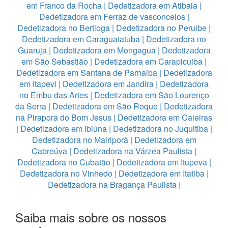
em Franco da Rocha
|
Dedetizadora em Atibaia
|
Dedetizadora em Ferraz de vasconcelos
|
Dedetizadora no Bertioga
|
Dedetizadora no Peruibe
|
Dedetizadora em Caraguatatuba
|
Dedetizadora no
Guaruja
|
Dedetizadora em Mongagua
|
Dedetizadora
em São Sebastião
|
Dedetizadora em Carapicuiba
|
Dedetizadora em Santana de Parnaiba
|
Dedetizadora
em Itapevi
|
Dedetizadora em Jandira
|
Dedetizadora
no Embu das Artes
|
Dedetizadora em São Lourenço
da Serra
|
Dedetizadora em São Roque
|
Dedetizadora
na Pirapora do Bom Jesus
|
Dedetizadora em Caieiras
|
Dedetizadora em Ibiúna
|
Dedetizadora no Juquitiba
|
Dedetizadora no Mairiporã
|
Dedetizadora em
Cabreúva
|
Dedetizadora na Várzea Paulista
|
Dedetizadora no Cubatão
|
Dedetizadora em Itupeva
|
Dedetizadora no Vinhedo
|
Dedetizadora em Itatiba
|
Dedetizadora na Bragança Paulista
|
Saiba mais sobre os nossos