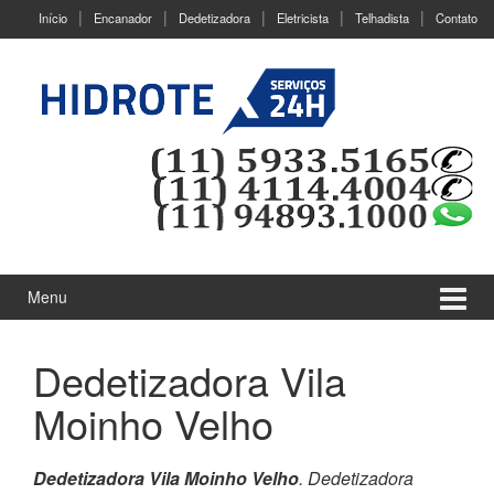
Ir
Pular
Início
Encanador
Dedetizadora
Eletricista
Telhadista
Contato
para
para
o
menu
Conteúdo
principal
Menu
Dedetizadora Vila
Moinho Velho
Dedetizadora Vila Moinho Velho
. Dedetizadora