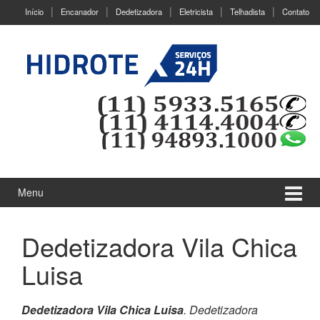
Ir
Pular
Início
Encanador
Dedetizadora
Eletricista
Telhadista
Contato
para
para
o
menu
Conteúdo
principal
Menu
Dedetizadora Vila Chica
Luisa
Dedetizadora Vila Chica Luisa
. Dedetizadora