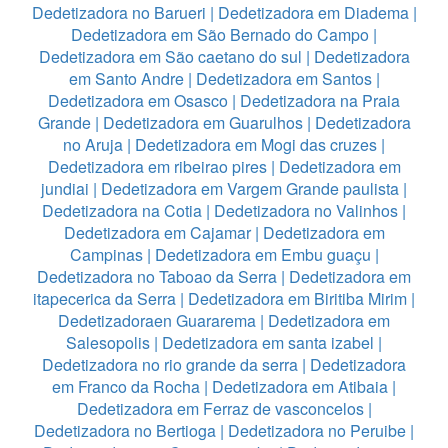
Dedetizadora no Barueri
|
Dedetizadora em Diadema
|
Dedetizadora em São Bernado do Campo
|
Dedetizadora em São caetano do sul
|
Dedetizadora
em Santo Andre
|
Dedetizadora em Santos
|
Dedetizadora em Osasco
|
Dedetizadora na Praia
Grande
|
Dedetizadora em Guarulhos
|
Dedetizadora
no Aruja
|
Dedetizadora em Mogi das cruzes
|
Dedetizadora em ribeirao pires
|
Dedetizadora em
jundiai
|
Dedetizadora em Vargem Grande paulista
|
Dedetizadora na Cotia
|
Dedetizadora no Valinhos
|
Dedetizadora em Cajamar
|
Dedetizadora em
Campinas
|
Dedetizadora em Embu guaçu
|
Dedetizadora no Taboao da Serra
|
Dedetizadora em
itapecerica da Serra
|
Dedetizadora em Biritiba Mirim
|
Dedetizadoraen Guararema
|
Dedetizadora em
Salesopolis
|
Dedetizadora em santa izabel
|
Dedetizadora no rio grande da serra
|
Dedetizadora
em Franco da Rocha
|
Dedetizadora em Atibaia
|
Dedetizadora em Ferraz de vasconcelos
|
Dedetizadora no Bertioga
|
Dedetizadora no Peruibe
|