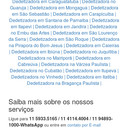
Dedetizadora em Caraguatatuba
|
Dedetizadora no
Guaruja
|
Dedetizadora em Mongagua
|
Dedetizadora
em São Sebastião
|
Dedetizadora em Carapicuiba
|
Dedetizadora em Santana de Parnaiba
|
Dedetizadora
em Itapevi
|
Dedetizadora em Jandira
|
Dedetizadora
no Embu das Artes
|
Dedetizadora em São Lourenço
da Serra
|
Dedetizadora em São Roque
|
Dedetizadora
na Pirapora do Bom Jesus
|
Dedetizadora em Caieiras
|
Dedetizadora em Ibiúna
|
Dedetizadora no Juquitiba
|
Dedetizadora no Mairiporã
|
Dedetizadora em
Cabreúva
|
Dedetizadora na Várzea Paulista
|
Dedetizadora no Cubatão
|
Dedetizadora em Itupeva
|
Dedetizadora no Vinhedo
|
Dedetizadora em Itatiba
|
Dedetizadora na Bragança Paulista
|
Saiba mais sobre os nossos
serviços
11 5933.5165 / 11 4114.4004 / 11 94893-
Ligue para
1000-WhatsApp
ou entre em
contato por E-mail