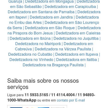
Guaruja
|
Dedetizadora em Mongagua
|
Dedetizadora
em São Sebastião
|
Dedetizadora em Carapicuiba
|
Dedetizadora em Santana de Parnaiba
|
Dedetizadora
em Itapevi
|
Dedetizadora em Jandira
|
Dedetizadora
no Embu das Artes
|
Dedetizadora em São Lourenço
da Serra
|
Dedetizadora em São Roque
|
Dedetizadora
na Pirapora do Bom Jesus
|
Dedetizadora em Caieiras
|
Dedetizadora em Ibiúna
|
Dedetizadora no Juquitiba
|
Dedetizadora no Mairiporã
|
Dedetizadora em
Cabreúva
|
Dedetizadora na Várzea Paulista
|
Dedetizadora no Cubatão
|
Dedetizadora em Itupeva
|
Dedetizadora no Vinhedo
|
Dedetizadora em Itatiba
|
Dedetizadora na Bragança Paulista
|
Saiba mais sobre os nossos
serviços
11 5933.5165 / 11 4114.4004 / 11 94893-
Ligue para
1000-WhatsApp
ou entre em
contato por E-mail