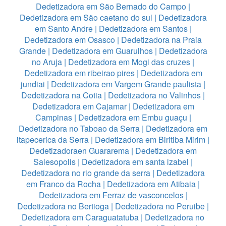
Dedetizadora em São Bernado do Campo
|
Dedetizadora em São caetano do sul
|
Dedetizadora
em Santo Andre
|
Dedetizadora em Santos
|
Dedetizadora em Osasco
|
Dedetizadora na Praia
Grande
|
Dedetizadora em Guarulhos
|
Dedetizadora
no Aruja
|
Dedetizadora em Mogi das cruzes
|
Dedetizadora em ribeirao pires
|
Dedetizadora em
jundiai
|
Dedetizadora em Vargem Grande paulista
|
Dedetizadora na Cotia
|
Dedetizadora no Valinhos
|
Dedetizadora em Cajamar
|
Dedetizadora em
Campinas
|
Dedetizadora em Embu guaçu
|
Dedetizadora no Taboao da Serra
|
Dedetizadora em
itapecerica da Serra
|
Dedetizadora em Biritiba Mirim
|
Dedetizadoraen Guararema
|
Dedetizadora em
Salesopolis
|
Dedetizadora em santa izabel
|
Dedetizadora no rio grande da serra
|
Dedetizadora
em Franco da Rocha
|
Dedetizadora em Atibaia
|
Dedetizadora em Ferraz de vasconcelos
|
Dedetizadora no Bertioga
|
Dedetizadora no Peruibe
|
Dedetizadora em Caraguatatuba
|
Dedetizadora no