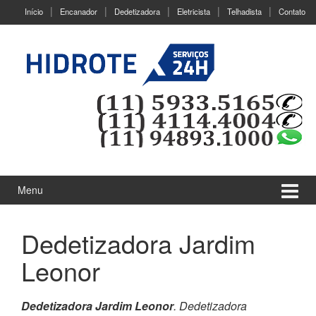
Ir
Pular
Início
Encanador
Dedetizadora
Eletricista
Telhadista
Contato
para
para
o
menu
Conteúdo
principal
Menu
Dedetizadora Jardim
Leonor
Dedetizadora Jardim Leonor
. Dedetizadora