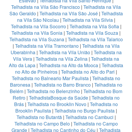
Estevão
|
Telhadista na Vila Santo Henrique
|
Telhadista na Vila São Francisco
|
Telhadista na Vila
São Geraldo
|
Telhadista na Vila São José
|
Telhadista
na Vila São Nicolau
|
Telhadista na Vila Silvia
|
Telhadista na Vila Socorro
|
Telhadista na Vila Sofia
|
Telhadista na Vila Sonia
|
Telhadista na Vila Souza
|
Telhadista na Vila Suzana
|
Telhadista na Vila Talarico
|
Telhadista na Vila Tramontano
|
Telhadista na Vila
Uberabinha
|
Telhadista na Vila União
|
Telhadista na
Vila Vera
|
Telhadista na Vila Zelina
|
Telhadista na
Alto da Lapa
|
Telhadista na Alto da Mooca
|
Telhadista
no Alto de Pinheiros
|
Telhadista no Alto do Pari
|
Telhadista no Balneario Mar Paulista
|
Telhadista no
Baronesa
|
Telhadista no Barro Branco
|
Telhadista no
Belém
|
Telhadista no Belenzinho
|
Telhadista no Bom
Retiro
|
TelhadistaBosque da Saúde
|
Telhadista no
Brás
|
Telhadista no Brooklin Novo
|
Telhadista no
Brooklin Paulista
|
Telhadista no Burgo Paulista
|
Telhadista no Butantã
|
Telhadista no Cambuci
|
Telhadista no Campo Belo
|
Telhadista no Campo
Grande
|
Telhadista no Cantinho do Céu
|
Telhadista