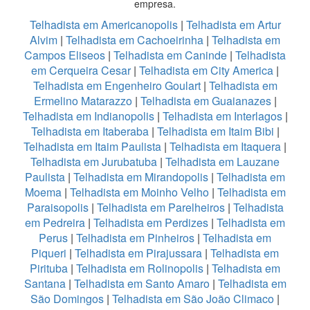
empresa.
Telhadista em Americanopolis
|
Telhadista em Artur
Alvim
|
Telhadista em Cachoeirinha
|
Telhadista em
Campos Eliseos
|
Telhadista em Caninde
|
Telhadista
em Cerqueira Cesar
|
Telhadista em City America
|
Telhadista em Engenheiro Goulart
|
Telhadista em
Ermelino Matarazzo
|
Telhadista em Guaianazes
|
Telhadista em Indianopolis
|
Telhadista em Interlagos
|
Telhadista em Itaberaba
|
Telhadista em Itaim Bibi
|
Telhadista em Itaim Paulista
|
Telhadista em Itaquera
|
Telhadista em Jurubatuba
|
Telhadista em Lauzane
Paulista
|
Telhadista em Mirandopolis
|
Telhadista em
Moema
|
Telhadista em Moinho Velho
|
Telhadista em
Paraisopolis
|
Telhadista em Parelheiros
|
Telhadista
em Pedreira
|
Telhadista em Perdizes
|
Telhadista em
Perus
|
Telhadista em Pinheiros
|
Telhadista em
Piqueri
|
Telhadista em Pirajussara
|
Telhadista em
Pirituba
|
Telhadista em Rolinopolis
|
Telhadista em
Santana
|
Telhadista em Santo Amaro
|
Telhadista em
São Domingos
|
Telhadista em São João Climaco
|