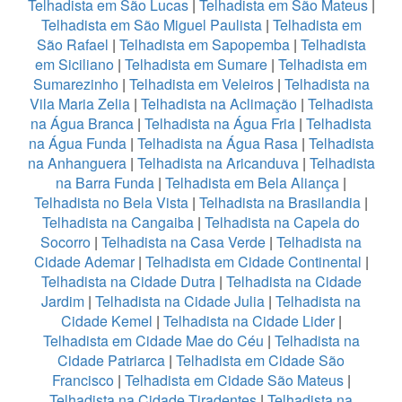
Telhadista em São Lucas
|
Telhadista em São Mateus
|
Telhadista em São Miguel Paulista
|
Telhadista em
São Rafael
|
Telhadista em Sapopemba
|
Telhadista
em Siciliano
|
Telhadista em Sumare
|
Telhadista em
Sumarezinho
|
Telhadista em Veleiros
|
Telhadista na
Vila Maria Zelia
|
Telhadista na Aclimação
|
Telhadista
na Água Branca
|
Telhadista na Água Fria
|
Telhadista
na Água Funda
|
Telhadista na Água Rasa
|
Telhadista
na Anhanguera
|
Telhadista na Aricanduva
|
Telhadista
na Barra Funda
|
Telhadista em Bela Aliança
|
Telhadista no Bela Vista
|
Telhadista na Brasilandia
|
Telhadista na Cangaiba
|
Telhadista na Capela do
Socorro
|
Telhadista na Casa Verde
|
Telhadista na
Cidade Ademar
|
Telhadista em Cidade Continental
|
Telhadista na Cidade Dutra
|
Telhadista na Cidade
Jardim
|
Telhadista na Cidade Julia
|
Telhadista na
Cidade Kemel
|
Telhadista na Cidade Lider
|
Telhadista em Cidade Mae do Céu
|
Telhadista na
Cidade Patriarca
|
Telhadista em Cidade São
Francisco
|
Telhadista em Cidade São Mateus
|
Telhadista na Cidade Tiradentes
|
Telhadista na