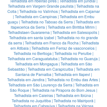
Telhadista em ribeirao pires
|
Telhadista em jundiai
|
Telhadista em Vargem Grande paulista
|
Telhadista na
Cotia
|
Telhadista no Valinhos
|
Telhadista em Cajamar
|
Telhadista em Campinas
|
Telhadista em Embu
guaçu
|
Telhadista no Taboao da Serra
|
Telhadista em
itapecerica da Serra
|
Telhadista em Biritiba Mirim
|
Telhadistaen Guararema
|
Telhadista em Salesopolis
|
Telhadista em santa izabel
|
Telhadista no rio grande
da serra
|
Telhadista em Franco da Rocha
|
Telhadista
em Atibaia
|
Telhadista em Ferraz de vasconcelos
|
Telhadista no Bertioga
|
Telhadista no Peruibe
|
Telhadista em Caraguatatuba
|
Telhadista no Guaruja
|
Telhadista em Mongagua
|
Telhadista em São
Sebastião
|
Telhadista em Carapicuiba
|
Telhadista em
Santana de Parnaiba
|
Telhadista em Itapevi
|
Telhadista em Jandira
|
Telhadista no Embu das Artes
|
Telhadista em São Lourenço da Serra
|
Telhadista em
São Roque
|
Telhadista na Pirapora do Bom Jesus
|
Telhadista em Caieiras
|
Telhadista em Ibiúna
|
Telhadista no Juquitiba
|
Telhadista no Mairiporã
|
Telhadista em Cabreúva
|
Telhadista na Várzea