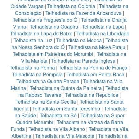
Cidade Vargas
|
Telhadista na Colonia
|
Telhadista na
Consolação
|
Telhadista na Fazenda Aricanduva
|
Telhadista na Freguesia do Ó
|
Telhadista na Granja
Viana
|
Telhadista na Guapira
|
Telhadista na Lapa
|
Telhadista na Lapa de Baixo
|
Telhadista na Liberdade
|
Telhadista na Luz
|
Telhadista na Mooca
|
Telhadista
na Nossa Senhora do Ó
|
Telhadista na Mova Piraju
|
Telhadista em Paineiras do Morumbi
|
Telhadista na
Vila Marieta
|
Telhadista na Parada Inglesa
|
Telhadista na Penha
|
Telhadista na Penha de França
|
Telhadista na Pompeia
|
Telhadista em Ponte Rasa
|
Telhadista na Quarta Parada
|
Telhadista na Vila
Marina
|
Telhadista na Quinta da Paineira
|
Telhadista
na Raposo Tavares
|
Telhadista na Republica
|
Telhadista na Santa Cecilia
|
Telhadista na Santa
Ifigênia
|
Telhadista em Santa Teresinha
|
Telhadista
na Saúde
|
Telhadista na Sé
|
Telhadista na Super
Quadra Morumbi
|
Telhadista na Varzea da Barra
Funda
|
Telhadista na Vila Albano
|
Telhadista na Vila
Albertina
|
Telhadista na Vila Mascote
|
Telhadista na