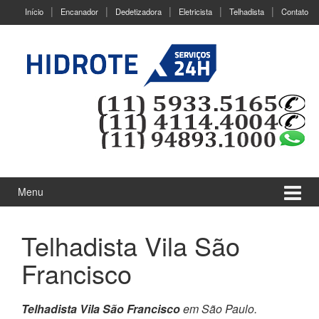
Ir
Pular
Início
Encanador
Dedetizadora
Eletricista
Telhadista
Contato
para
para
o
menu
Conteúdo
principal
Menu
Telhadista Vila São
Francisco
Telhadista Vila São Francisco
em São Paulo.