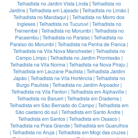
Telhadista no Jardim Vista Linda
|
Telhadista no
Jardins
|
Telhadista em Lajeado
|
Telhadista no Limão
|
Telhadista no Mandaqui
|
|
Telhadista no Morro dos
Ingleses
|
Telhadista no Tucuruvi
|
Telhadista no
Tremembé
|
Telhadista no Morumbi
|
Telhadista no
Pacaembu
|
Telhadista no Paraiso
|
Telhadista no
Paraiso do Morumbi
|
Telhadista na Penha de Franca
|
Telhadista na Vila Nova Manchester
|
Telhadista no
Campo Limpo
|
Telhadista no Jardim Promissão
|
Telhadista na Vila Norma
|
Telhadista na Nova Piraju
|
Telhadista em Lauzane Paulista
|
Telhadista Jardim
Japão
|
Telhadista na Vila Hortência
|
Telhadista no
Burgo Paulista
|
Telhadista no Jardim Arpoador
|
Telhadista na Vila Fanton
|
Telhadista em Alphaville
|
Telhadista no Barueri
|
Telhadista em Diadema
|
Telhadista em São Bernado do Campo
|
Telhadista em
São caetano do sul
|
Telhadista em Santo Andre
|
Telhadista em Santos
|
Telhadista em Osasco
|
Telhadista na Praia Grande
|
Telhadista em Guarulhos
|
Telhadista no Aruja
|
Telhadista em Mogi das cruzes
|